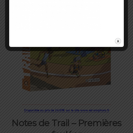
Disponible au prix de 24.95€ sur le site www.ed-amphora.fr
Notes de Trail
– Premières