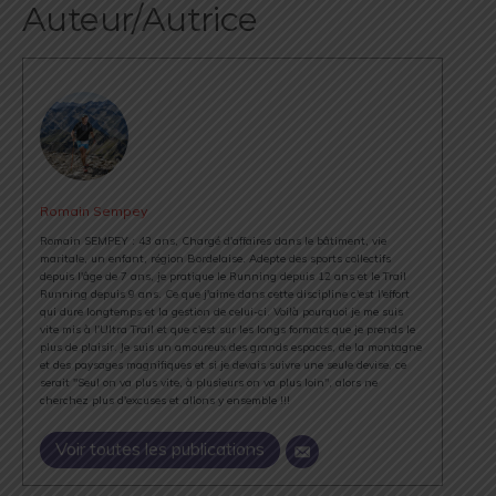
Auteur/Autrice
Romain Sempey
Romain SEMPEY : 43 ans, Chargé d'affaires dans le bâtiment, vie
maritale, un enfant, région Bordelaise. Adepte des sports collectifs
depuis l'âge de 7 ans, je pratique le Running depuis 12 ans et le Trail
Running depuis 9 ans. Ce que j'aime dans cette discipline c'est l'effort
qui dure longtemps et la gestion de celui-ci. Voilà pourquoi je me suis
vite mis à l'Ultra Trail et que c'est sur les longs formats que je prends le
plus de plaisir. Je suis un amoureux des grands espaces, de la montagne
et des paysages magnifiques et si je devais suivre une seule devise, ce
serait "Seul on va plus vite, à plusieurs on va plus loin", alors ne
cherchez plus d'excuses et allons y ensemble !!!
Voir toutes les publications