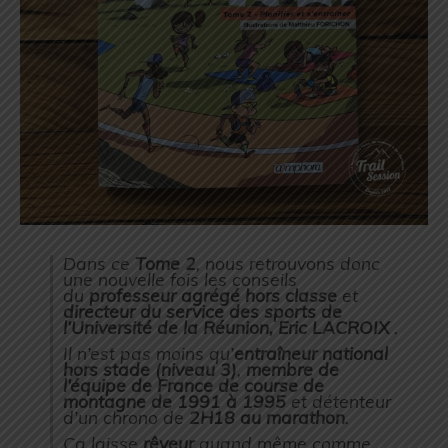
Dans ce
Tome 2
, nous retrouvons donc
une nouvelle fois les conseils
du
professeur agrégé hors classe
et
directeur du service des sports de
l’Université de la Réunion,
Eric LACROIX
.
Il n’est pas moins qu’
entraîneur national
hors stade (niveau 3)
,
membre de
l’équipe de France de course de
montagne de 1991 à 1995
et détenteur
d’un chrono de
2H18 au marathon
.
Ça laisse
rêveur
quand même comme