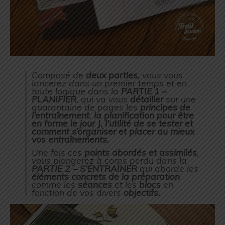
Composé de
deux parties,
vous vous
lancerez dans un premier temps et en
toute logique dans la
PARTIE 1 –
PLANIFIER
, qui va vous
détailler
sur une
quarantaine de pages les
principes de
l’entraînement
,
la planification pour être
en forme le jour J, l’utilité de se tester et
comment s’organiser et placer au mieux
vos entraînements.
Une fois ces
points abordés et assimilés
,
vous plongerez à corps perdu dans la
PARTIE 2 – S’ENTRAINER
qui aborde les
éléments concrets de la préparation
comme les
séances
et les
blocs
en
fonction de vos divers
objectifs.