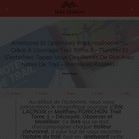
4 Février 2019
Améliorez Et Optimisez Vos Entraînements
Grâce À L’ouvrage Trail Tome 2 – Planifier Et
S’entraîner. Tapez-Vous Des Barres De Rire Avec
Notes De Trail – Premières Foulées !
Romain Sempey
Partager
Tweeter
Épingler
E-mail
SMS
Au début de l’automne, nous vous
présentions le magnifique ouvrage d’
Eric
LACROIX
et
Matthieu FORICHON
,
Trail
Tome 1 – Découvrir, Observer et
Modéliser
. Ce
livre
qui se doit
d’accompagner chaque
traileur
chevronné
, a pour but de vous raconter
l’
histoire du trail
, tout en
analysant
cette