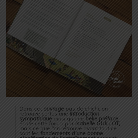
Dans cet
ouvrage
pas de chichi, on
retrouve certes une
introduction
sympathique
ainsi qu’une
belle
préface
écrite cette fois ci par
Isabelle GUILLOT,
mais ce que l’on retrouve avant tout ce
sont les
fondements d’une bonne