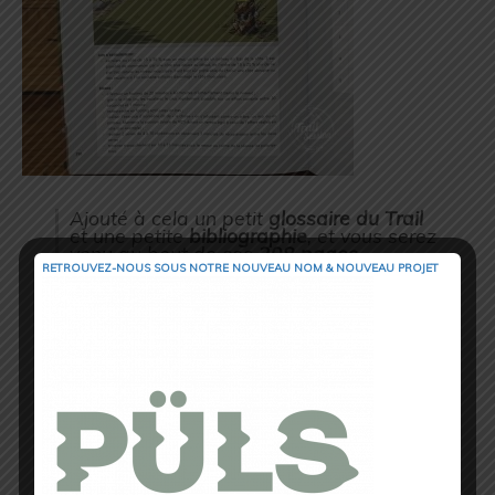
Ajouté à cela un petit
glossaire du Trail
et une petite
bibliographie
, et vous serez
venu au bout de ces
208 pages
passionnantes,
qui nous vous l’assurons
RETROUVEZ-NOUS SOUS NOTRE NOUVEAU NOM & NOUVEAU PROJET
ne seront pas prêtes de vous quitter, car
vous aller venir et revenir sur les
Programmes
et sur les
Fiches Atelier
à
coup sûr.