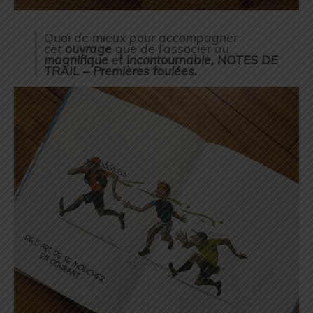
Quoi de mieux pour accompagner
cet
ouvrage
que de l’associer au
magnifique
et
incontournable,
NOTES DE
TRAIL – Premières foulées.