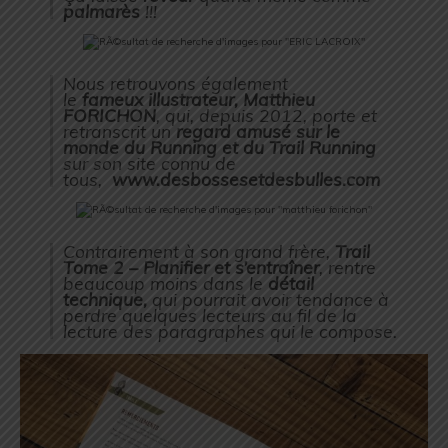
palmarès
!!!
Nous retrouvons également
le
fameux
illustrateur,
Matthieu
FORICHON
, qui, depuis 2012, porte et
retranscrit un
regard amusé sur le
monde du Running et du Trail Running
sur son site connu de
tous,
www.desbossesetdesbulles.com
Contrairement à son grand frère,
Trail
Tome 2
– Planifier et s’entraîner
, rentre
beaucoup moins dans le
détail
technique,
qui pourrait avoir tendance à
perdre quelques lecteurs au fil de la
lecture des paragraphes qui le compose.