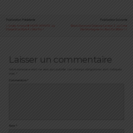
Publication Précédente
Publication Suivante
Under Armour® HOVR INFINITE : La
Black Diamond Distance Carbon Z : La Cime
Classe Et Le Style À L'état Pur !
Des Montagnes Au Bout Du Bâton !
Laisser un commentaire
Votre adresse e-mail ne sera pas publiée.
Les champs obligatoires sont indiqués
avec
*
Commentaire
*
Nom
*