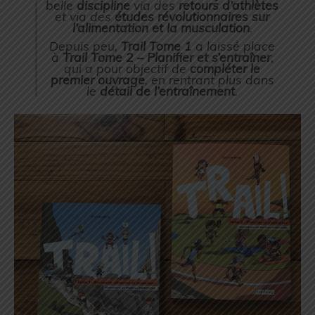
belle
discipline
via des
retours d’athlètes
et via des
études révolutionnaires sur
l’alimentation et la musculation
.
Depuis peu,
Trail Tome 1
a laissé place
à
Trail Tome 2 – Planifier et s’entraîner
,
qui a pour objectif de
compléter le
premier ouvrage
, en rentrant plus dans
le
détail de l’entraînement
.