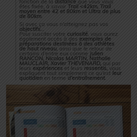
fonction de la
distance
que vous vous
êtes fixée, à savoir
Trail <42km, Trail
moyen entre 42 et 80km et Ultra de plus
de 80km
.
Si avec ça vous n’atteignez pas vos
objectifs
…
Pour susciter votre
curiosité
, vous aurez
également accès à des
exemples de
préparations destinées à des athlètes
de haut niveau
, ainsi que le retour de
certains d’entre eux comme
Julien
RANCON, Nicolas MARTIN, Nathalie
MAUCLAIR, Xavier THEVENARD,
qui par
leurs
expériences
et leurs
ressentis,
vous
expliquent tout simplement ce qu’est
leur
quotidien
en terme
d’entraînement
.