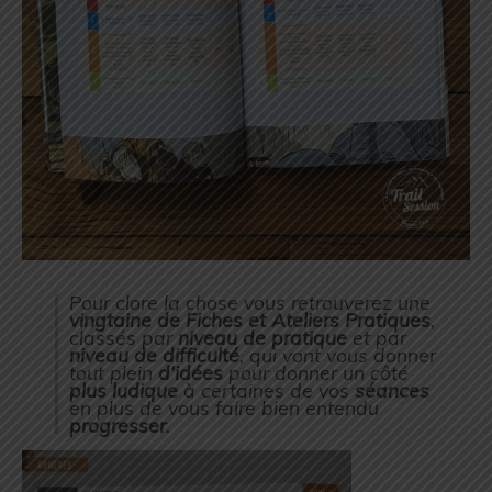
Pour clore la chose vous retrouverez une
vingtaine
de Fiches et Ateliers Pratiques
,
classés par
niveau
de pratique
et par
niveau de difficulté
, qui vont vous donner
tout plein
d’idées
pour donner un côté
plus ludique
à certaines de vos
séances
en plus de vous faire bien entendu
progresser
.