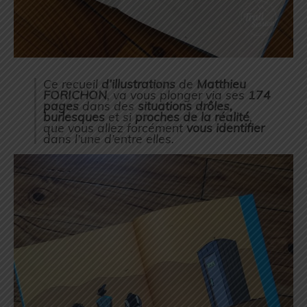
Ce recueil
d’illustrations
de
Matthieu
FORICHON
, va vous plonger via ses
174
pages
dans des
situations drôles,
burlesques
et si
proches de la réalité
,
que vous allez forcément
vous identifier
dans l’une d’entre elles.