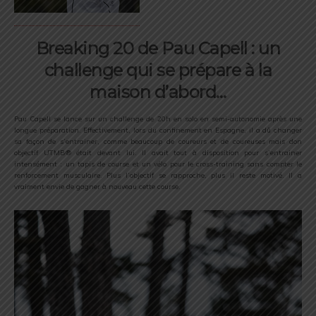
Breaking 20 de Pau Capell : un
challenge qui se prépare à la
maison d’abord…
Pau Capell se lance sur un challenge de 20h en solo en semi-autonomie après une
longue préparation. Effectivement, lors du confinement en Espagne, il a dû changer
sa façon de s’entrainer, comme beaucoup de coureurs et de coureuses mais don
objectif UTMB® était devant lui. Il avait tout à disposition pour s’entrainer
intensément : un tapis de course et un vélo pour le cross-training sans compter le
renforcement musculaire. Plus l’objectif se rapproche, plus il reste motivé. Il a
vraiment envie de gagner à nouveau cette course.