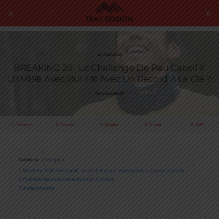
26 Août 2020
BREAKING 20 : Le Challenge De Pau Capell X
UTMB® Avec BUFF® Avec Un Record À La Clé ?
Anastasiia MASIP
Partager
Tweeter
Épingler
E-mail
SMS
Contenu
Masquer
1
Breaking 20 de Pau Capell : un challenge qui se prépare à la maison d’abord…
2
Puis avec des entrainements dans la nature
3
Auteur/Autrice