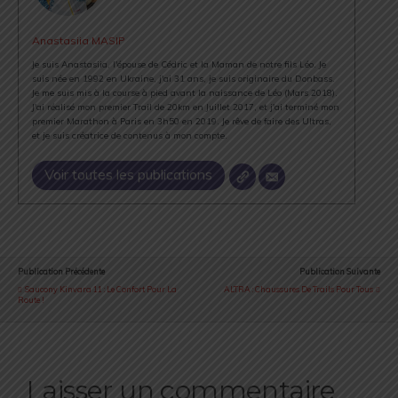
Anastasiia MASIP
Je suis Anastasiia, l'épouse de Cédric et la Maman de notre fils Léo. Je
suis née en 1992 en Ukraine, j'ai 31 ans, je suis originaire du Donbass.
Je me suis mis à la course à pied avant la naissance de Léo (Mars 2018).
J'ai réalisé mon premier Trail de 20km en Juillet 2017, et j'ai terminé mon
premier Marathon à Paris en 3h50 en 2019. Je rêve de faire des Ultras,
et je suis créatrice de contenus à mon compte.
Voir toutes les publications
Publication Précédente
Publication Suivante
Saucony Kinvara 11 : Le Confort Pour La
ALTRA : Chaussures De Trails Pour Tous
Route !
Laisser un commentaire