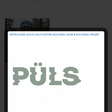
RETROUVEZ-NOUS SOUS NOTRE NOUVEAU NOM & NOUVEAU PROJET
Puis avec des entrainements dans
la nature
Ce sera avec le déconfinement que Pau Capell va regoûter aux joies de l’outdoor. Il
s’entraine intensément. L’ultra traileur en profitera pour courir les 100 km de
Fjällmarathon dans le cadre de son entrainement pour le challenge Breaking 20.
Pau Capell arrivera 2nd et se sentira poussé des ailes pour la suite.