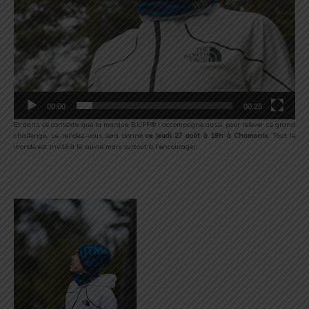
00:00
00:28
Et dans ce contexte que la marque BUFF® l’accompagne aussi pour relever ce grand
challenge. Le rendez-vous sera donné
ce Jeudi 27 août à 18h à Chamonix
. Tout le
monde est invité à le suivre mais surtout à l’encourager.