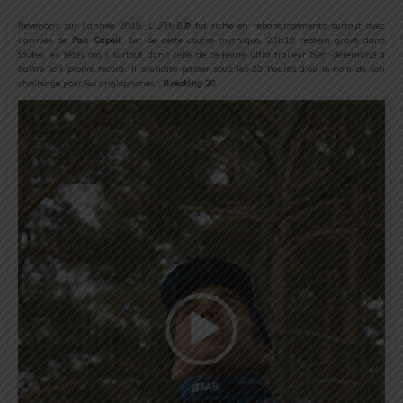
Revenons sur l’année 2019. L’UTMB® fut riche en rebondissements surtout avec
l’arrivée de
Pau Capell
, 1er de cette course mythique. 20h19 restera gravé dans
toutes les têtes mais surtout dans celle de ce jeune ultra traileur bien déterminé à
battre son propre record. Il souhaite passer sous les 20 heures d’où le nom de son
challenge pour les anglophones :
Breaking 20
.
Lecteur
vidéo