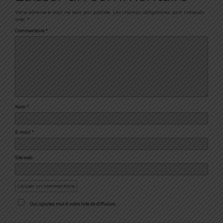
Votre adresse e-mail ne sera pas publiée.
Les champs obligatoires sont indiqués
avec
*
Commentaire
*
Nom
*
E-mail
*
Site web
Oui, ajoutez moi à votre liste de diffusion.