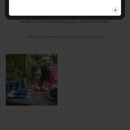
Il n’a qu’une envie : se dépasser et se sentir libre. Il retrouvera cette liberté et ce
sentiment d’être vivant dès le début de la course avec beaucoup d’émotions.
Rendez-vous sur notre compte
Instagram
pour le suivre en story
Découvrez les produits spécifiques
BUFF® x UTMB® ici