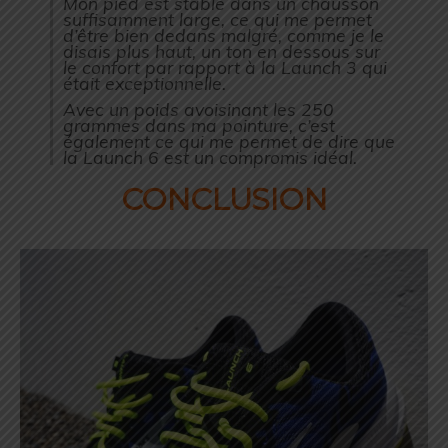
Mon pied est stable dans un chausson
suffisamment large, ce qui me permet
d’être bien dedans malgré, comme je le
disais plus haut, un ton en dessous sur
le confort par rapport à la Launch 3 qui
était exceptionnelle.
Avec un poids avoisinant les 250
grammes dans ma pointure, c’est
également ce qui me permet de dire que
la Launch 6 est un compromis idéal.
CONCLUSION