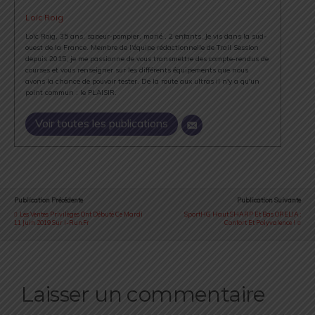
Loïc Roig
Loïc Roig, 35 ans, sapeur-pompier, marié , 2 enfants. Je vis dans la sud-
ouest de la France. Membre de l'équipe rédactionnelle de Trail Session
depuis 2015, je me passionne de vous transmettre des compte-rendus de
courses et vous renseigner sur les différents équipements que nous
avons la chance de pouvoir tester. De la route aux ultras il n'y a qu'un
point commun : le PLAISIR.
Voir toutes les publications
Publication Précédente
Publication Suivante
Les Ventes Privilèges Ont Débuté Ce Mardi
SportHG Haut SHARP Et Bas ORELIA :
11 Juin 2019 Sur I-Run.fr
Confort Et Polyvalence !
Laisser un commentaire