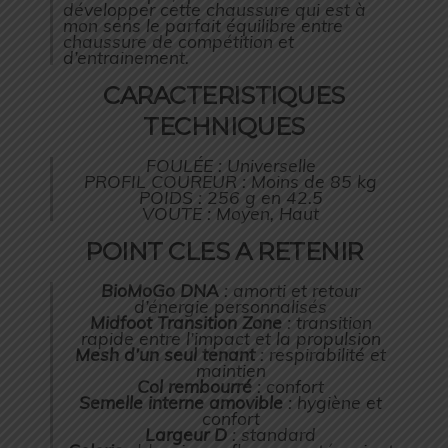
développer cette chaussure qui est à
mon sens le parfait équilibre entre
chaussure de compétition et
d’entrainement.
CARACTERISTIQUES
TECHNIQUES
FOULÉE : Universelle
PROFIL COUREUR : Moins de 85 kg
POIDS : 256 g en 42.5
VOUTE : Moyen, Haut
POINT CLES A RETENIR
BioMoGo DNA
: amorti et retour
d’énergie personnalisés
Midfoot Transition Zone
: transition
rapide entre l’impact et la propulsion
Mesh d’un seul tenant
: respirabilité et
maintien
Col rembourré
: confort
Semelle interne amovible
: hygiène et
confort
Largeur D
: standard