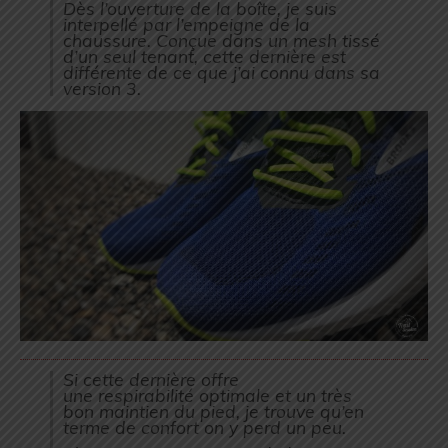
Dès l’ouverture de la boîte, je suis
interpellé par l’empeigne de la
chaussure. Conçue dans un mesh tissé
d’un seul tenant, cette dernière est
différente de ce que j’ai connu dans sa
version 3.
Si cette dernière offre
une respirabilité optimale et un très
bon maintien du pied, je trouve qu’en
terme de confort on y perd un peu.