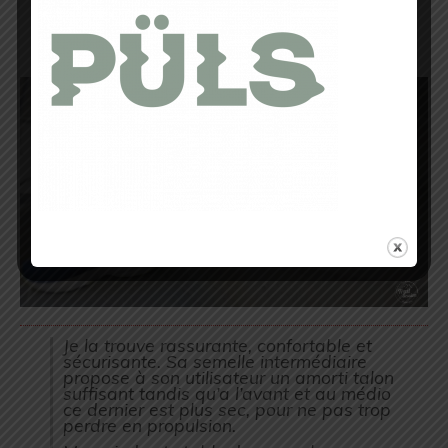
l’ensemble des composantes
nécessaires à la performance et à la
prévention de pathologies diverses dues
à la répétition des foulées.
Je la trouve rassurante, confortable et
sécurisante. Sa semelle intermédiaire
propose à son utilisateur un amorti talon
suffisant tandis qu’a l’avant et au médio
ce dernier est plus sec, pour ne pas trop
perdre en propulsion.