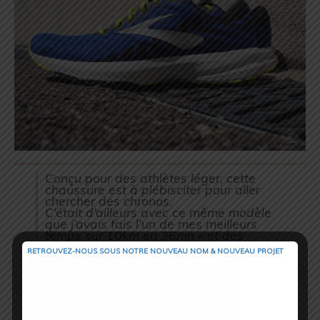
Conçu pour des athlètes léger, cette
chaussure est à plébisciter pour aller
chercher des chronos.
C’était d’ailleurs avec ce même modèle
que j’avais fais l’un de mes meilleurs
temps sur 10km en 36mn « et des
brouettes ».
RETROUVEZ-NOUS SOUS NOTRE NOUVEAU NOM & NOUVEAU PROJET
UN COMPROMIS IDÉAL
Ce qui est appréciable avec la Launch 6,
c’est qu’à mon sens je retrouve