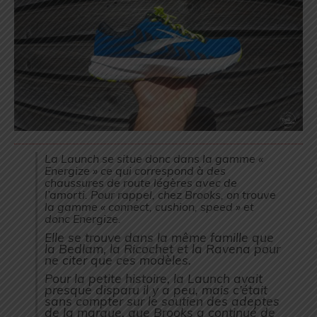
La Launch se situe donc dans la gamme «
Energize » ce qui correspond à des
chaussures de route légères avec de
l’amorti. Pour rappel, chez Brooks, on trouve
la gamme « connect, cushion, speed » et
donc Energize.
Elle se trouve dans la même famille que
la Bedlam, la Ricochet et la Ravena pour
ne citer que ces modèles.
Pour la petite histoire, la Launch avait
presque disparu il y a peu, mais c’était
sans compter sur le soutien des adeptes
de la marque, que Brooks a continué de