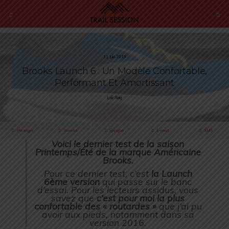
11 Juin 2019
Brooks Launch 6 : Un Modèle Confortable,
Performant Et Amortissant
Loïc Roig
Partager
Tweeter
Épingler
E-mail
SMS
Voici le dernier test de la saison
Printemps/Été de la marque Américaine
Brooks.
Pour ce dernier test, c’est
la Launch
6ème version
qui passe sur le banc
d’essai. Pour les lecteurs assidus, vous
savez que
c’est pour moi la plus
confortable des « routardes »
que j’ai pu
avoir aux pieds, notamment dans sa
version 2016.