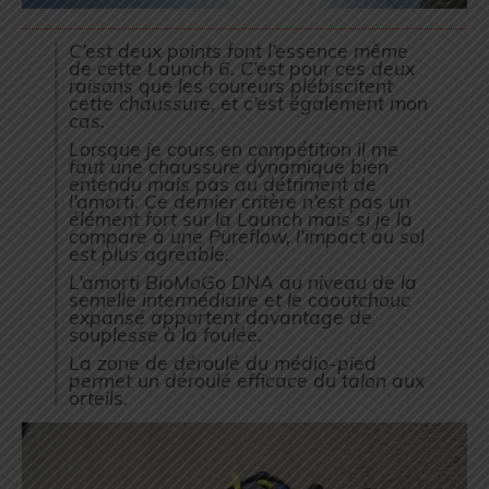
C’est deux points font l’essence même
de cette Launch 6. C’est pour ces deux
raisons que les coureurs plébiscitent
cette chaussure, et c’est également mon
cas.
Lorsque je cours en compétition il me
faut une chaussure dynamique bien
entendu mais pas au détriment de
l’amorti. Ce dernier critère n’est pas un
élément fort sur la Launch mais si je la
compare à une Pureflow, l’impact au sol
est plus agréable.
L’amorti BioMoGo DNA au niveau de la
semelle intermédiaire et le caoutchouc
expansé apportent davantage de
souplesse à la foulée.
La zone de déroulé du médio-pied
permet un déroulé efficace du talon aux
orteils.