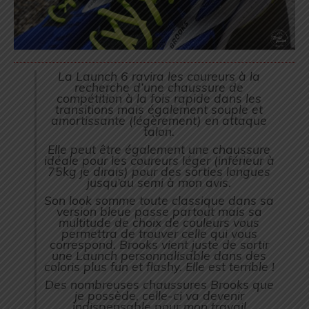
La Launch 6 ravira les coureurs à la
recherche d’une chaussure de
compétition à la fois rapide dans les
transitions mais également souple et
amortissante (légèrement) en attaque
talon.
Elle peut être également une chaussure
idéale pour les coureurs léger (inférieur à
75kg je dirais) pour des sorties longues
jusqu’au semi à mon avis.
Son look somme toute classique dans sa
version bleue passe partout mais sa
multitude de choix de couleurs vous
permettra de trouver celle qui vous
correspond. Brooks vient juste de sortir
une Launch personnalisable dans des
coloris plus fun et flashy. Elle est terrible !
Des nombreuses chaussures Brooks que
je possède, celle-ci va devenir
indispensable pour mon travail