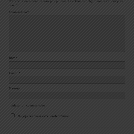
Votre adresse e-mail ne sera pas publiée.
Les champs obligatoires sont indiqués
avec
*
Commentaire
*
Nom
*
E-mail
*
Site web
Oui, ajoutez moi à votre liste de diffusion.