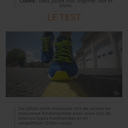
Coloris
: bleu, jaune fluo, argenté, noir et
blanc
LE TEST
J’ai utilisé cette chaussure lors de sorties en
endurance fondamentale mais aussi lors de
séances types fractionnées et en
compétition (10km route).