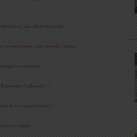
 intemporel, une clarté maximale !
e et amorti pour cette nouvelle version
in jusqu’aux sommets !
tivante d’efficacité ! !
st de vos sessions trails !
tant si complet !