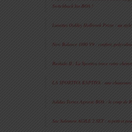
Switchback Iso BOA !
Lunettes Oakley Holbrook Prizm : un style
New Balance 1080 V9 : confort, polyvalenc
Bushido II : La Sportiva trace votre chem
LA SPORTIVA KAPTIVA : une chaussure Kap
Adidas Terrex Agravic BOA : le coup de Boo
Sac Salomon AGILE 2 SET : si petit et pour