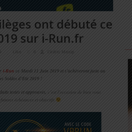
ilèges ont débuté ce
019 sur i-Run.fr
9
Like
0
Cédric Masip
ur
i-Run
ce Mardi 11 Juin 2019 et s’achèveront juste au
es Soldes d’Eté 2019 !
duits testés et approuvés,
c’est l’occasion de bien vous
futures échéances et objectifs