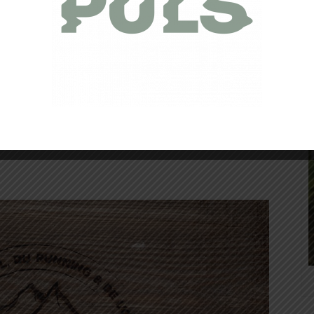
Code :
VPRUN
eautés chaussures et vêtements
chaussures et vêtements et destockage
5% sur l’électro