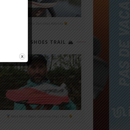
Mizuno Neo Zen chez Alltricks
TOP 3 SHOES TRAIL 🏔
Altra Mont Blanc Carbone chez i-Run