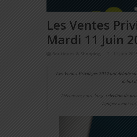
Les Ventes Priv
Mardi 11 Juin 2
Boutiques & Shopping
11 juin 201
Les Ventes Privilèges 2019 ont débuté s
début d
Découvrez notre large
sélection de pro
équiper avant vos 