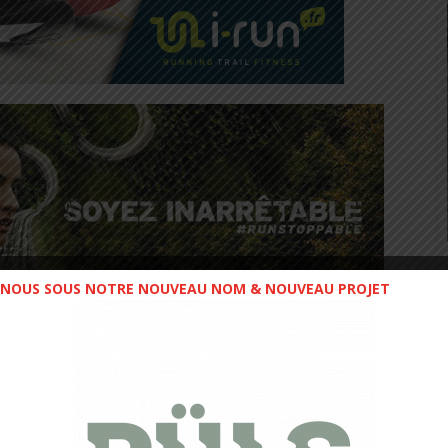
NOUS SOUS NOTRE NOUVEAU NOM & NOUVEAU PROJET
s Privilèges dès ce Mardi
019 sur i-Run.fr