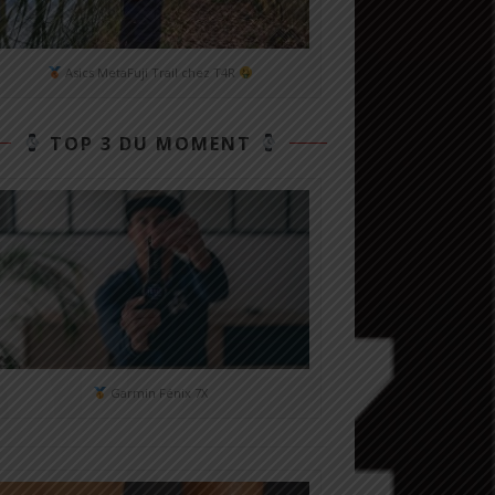
Asics MetaFuji Trail chez T4R
TOP 3 DU MOMENT
Garmin Fénix 7X