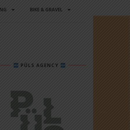
ING
BIKE & GRAVEL
PÜLS AGENCY