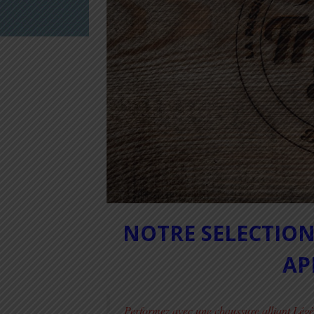
NOTRE SELECTION
AP
Performez avec une chaussure alliant Légè