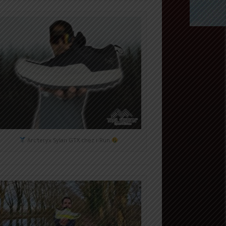
Arc'teryx Sylan GTX chez i-Run