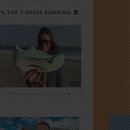
TOP 3 SHOES RUNNING 🛣
Mizuno Rebellion Pro 3 chez i-Run