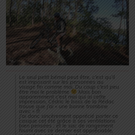
Le seul petit bémol peut être, c’est qu’il
est imposant sur les personnes au
visage fin comme moi. Du coup c’est peu
être moi le problème
Mais bon
apparemment c’est moi qui ai cette
impression, Cédric le boss de la Rédac
trouve que j’ai « une bonne trombine
avec » !!!
J’ai donc sincèrement apprécié porter ce
casque cet été grâce à ses ventilations
bien pensées ; et le sac de rangement
fourni avec ce dernier est appréciable,