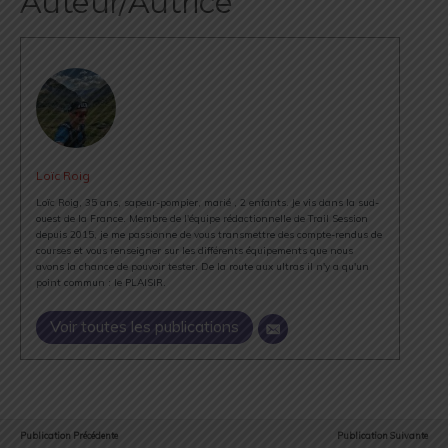
Auteur/Autrice
Loïc Roig
Loïc Roig, 35 ans, sapeur-pompier, marié , 2 enfants. Je vis dans la sud-
ouest de la France. Membre de l'équipe rédactionnelle de Trail Session
depuis 2015, je me passionne de vous transmettre des compte-rendus de
courses et vous renseigner sur les différents équipements que nous
avons la chance de pouvoir tester. De la route aux ultras il n'y a qu'un
point commun : le PLAISIR.
Voir toutes les publications
Publication Précédente
Publication Suivante