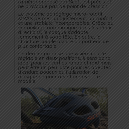
l’arrière)
proposé par Scott est précis et
ne provoque pas de point de pression.
Le système de réglage micro-rotatif
MRAS permet un ajustement, un confort
et une stabilité incomparables. Grâce au
verrouillage automatique dans les deux
directions, le casque s’adapte
fermement à votre tête. En outre, la
structure souple assure un port encore
plus confortable.
Ce dernier propose une visière courte
réglable en deux positions. Il sera donc
idéal pour les sorties rando et raid mais
peut être un peu juste pour les adeptes
d’enduro boueux ou l’utilisation de
masque ne pourra se faire avec ce
modèle.