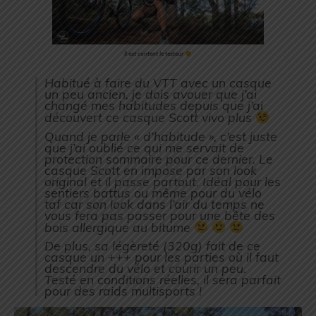
Il est content le testeur
Habitué à faire du VTT avec un casque
un peu ancien, je dois avouer que j’ai
changé mes habitudes depuis que j’ai
découvert ce casque Scott vivo plus
Quand je parle « d’habitude », c’est juste
que j’ai oublié ce qui me servait de
protection sommaire pour ce dernier. Le
casque Scott en impose par son look
original et il passe partout. Idéal pour les
sentiers battus ou même pour du vélo
taf car son look dans l’air du temps ne
vous fera pas passer pour une bête des
bois allergique au bitume
De plus, sa légèreté (320g) fait de ce
casque un +++ pour les parties où il faut
descendre du vélo et courir un peu.
Testé en conditions réelles, il sera parfait
pour des raids multisports !