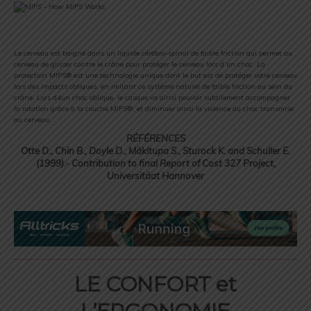
Le cerveau est baigné dans un liquide cérébro-spinal de faible friction qui permet au
cerveau de glisser contre le crâne pour protéger le cerveau lors d’un choc. La
protection MIPS® est une technologie unique dont le but est de protéger votre cerveau
lors des impacts obliques, en imitant ce système naturel de faible friction au sein du
crâne. Lors d4un choc oblique, le casque va ainsi pouvoir subtilement accompagner
la rotation grâce à la couche MIPS®, et diminuer ainsi la violence du choc transmise
au cerveau.
RÉFÉRENCES
Otte D., Chin B., Doyle D., Mäkitupa S., Sturock K. and Schuller E.
(1999).- Contribution to final Report of Cost 327 Project,
Universitäat Hannover
LE CONFORT et