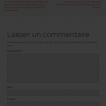
Hurricane Jacket V2 By Compressport : Ou
Asics Gel Kayano 25 : Une Chaussure
Quand Légèreté, Confort Et Performance
POLYvalente Taillée Pour La Performance Sur
S'unissent À Merveille Dans Une Veste De
Route !
Toute Beauté !
Laisser un commentaire
Votre adresse e-mail ne sera pas publiée.
Les champs obligatoires sont indiqués
avec
*
Commentaire
*
Nom
*
E-mail
*