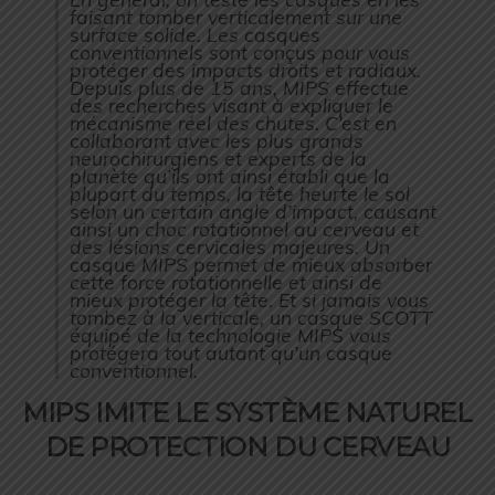
faisant tomber verticalement sur une
surface solide. Les casques
conventionnels sont conçus pour vous
protéger des impacts droits et radiaux.
Depuis plus de 15 ans, MIPS effectue
des recherches visant à expliquer le
mécanisme réel des chutes. C’est en
collaborant avec les plus grands
neurochirurgiens et experts de la
planète qu’ils ont ainsi établi que la
plupart du temps, la tête heurte le sol
selon un certain angle d’impact, causant
ainsi un choc rotationnel au cerveau et
des lésions cervicales majeures. Un
casque MIPS permet de mieux absorber
cette force rotationnelle et ainsi de
mieux protéger la tête. Et si jamais vous
tombez à la verticale, un casque SCOTT
équipé de la technologie MIPS vous
protégera tout autant qu’un casque
conventionnel.
MIPS IMITE LE SYSTÈME NATUREL
DE PROTECTION DU CERVEAU