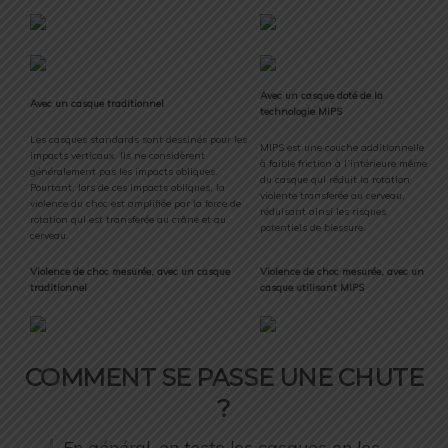
Avec un casque doté de la
Avec un casque traditionnel
technologie MIPS
Les casques standards sont dessinés pour les
MIPS est une couche additionnelle
impacts verticaux. Ils ne considèrent
à faible friction à l’intérieure même
généralement pas les impacts obliques.
du casque qui réduit la rotation
Pourtant, lors de ces impacts obliques, la
violente transferée au cerveau,
violence du choc est amplifiée par la force de
réduisant ainsi les risques
rotation qui est transferée au crâne et au
potentiels de blessure.
cerveau.
Violence de choc mesurée, avec un casque
Violence de choc mesurée, avec un
traditionnel
casque utilisant MIPS
COMMENT SE PASSE UNE CHUTE
?
En général, on teste les casques en les