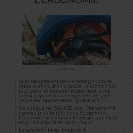
L’ERGONOMIE
Système Mras
Si la sécurité est un élément prioritaire
dans le choix d’un casque, le confort est
tout aussi important notamment dans
une discipline aussi exigeante et sans
cesse en mouvements, qu’est le VTT.
Ce casque ne BOUGE pas. Clairement il
épouse bien la tête sans comprimer.
D’un réglage enfantin il permet une mise
en place rapide et sans risque.
Le système
Mras (roulette à