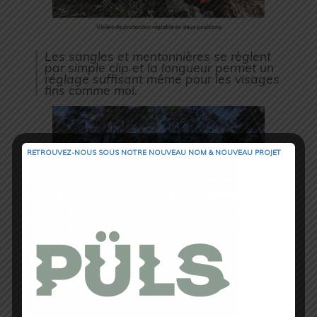
Visière de protection réglable en deux positions
Les sangles et mentonnières se règlent
par simple clip et la longueur permet un
réglage suffisant même pour les visages
fins comme moi.
RETROUVEZ-NOUS SOUS NOTRE NOUVEAU NOM & NOUVEAU PROJET
Sangles de réglage
Le casque Scott est bien ventilé grâce a
à des alvéoles larges et bien