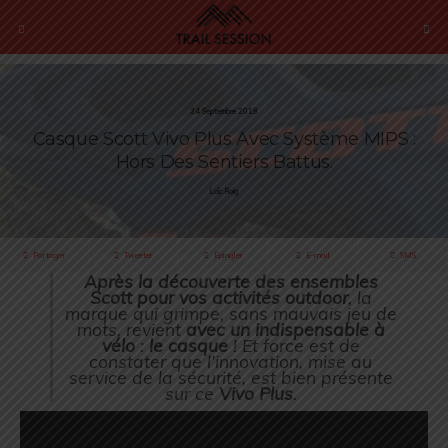
24 Septembre 2018
Casque Scott Vivo Plus Avec Système MIPS :
Hors Des Sentiers Battus.
Loïc Roig
Partager
Tweeter
Épingler
E-mail
SMS
Après la découverte des ensembles
Scott pour vos activités outdoor
, la
marque qui grimpe, sans mauvais jeu de
mots, revient
avec un indispensable à
vélo
:
le casque
! Et force est de
constater que l’innovation, mise au
service de la sécurité, est bien présente
sur ce
Vivo Plus
.