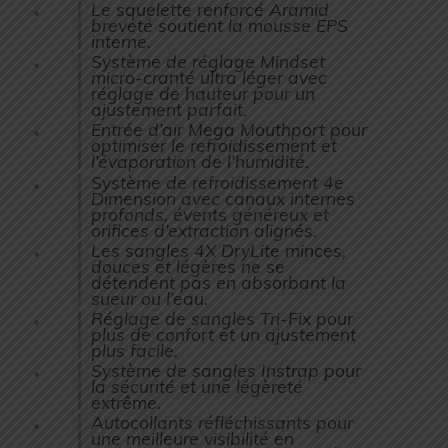
Le squelette renforcé Aramid
breveté soutient la mousse EPS
interne.
Système de réglage Mindset
micro-cranté ultra léger avec
réglage de hauteur pour un
ajustement parfait.
Entrée d’air Mega Mouthport pour
optimiser le refroidissement et
l’évaporation de l’humidité.
Système de refroidissement 4e
Dimension avec canaux internes
profonds, évents généreux et
orifices d’extraction alignés.
Les sangles 4X DryLite minces,
douces et légères ne se
détendent pas en absorbant la
sueur ou l’eau.
Réglage de sangles Tri-Fix pour
plus de confort et un ajustement
plus facile.
Système de sangles Instrap pour
la sécurité et une légèreté
extrême.
Autocollants réfléchissants pour
une meilleure visibilité en