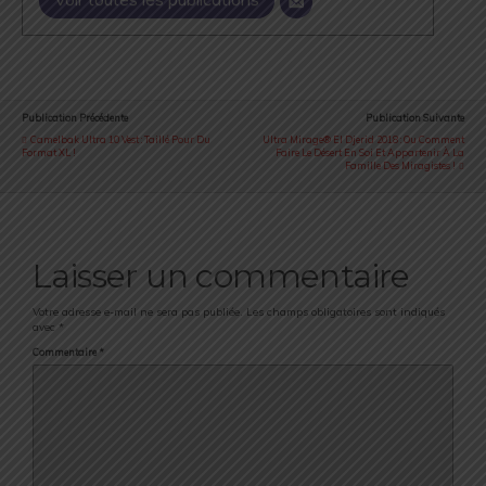
Publication Précédente
Publication Suivante
Camelbak Ultra 10 Vest : Taillé Pour Du
Ultra Mirage® El Djerid 2018 : Ou Comment
Format XL !
Faire Le Désert En Soi Et Appartenir À La
Famille Des Miragistes !
Laisser un commentaire
Votre adresse e-mail ne sera pas publiée.
Les champs obligatoires sont indiqués
avec
*
Commentaire
*