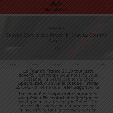
28 Octobre 2018
Casque Specialized Prevail II : Joue La Comme
Sagan !
Loïc Roig
Partager
Tweeter
Épingler
E-mail
SMS
Le Tour de France 2019 tout juste
dévoilé
, il est temps pour nous de vous
présenter la petite pépite de chez
Specialized
, à savoir
le casque Prevail
2
. Celui-là même que
Peter Sagan
porte.
La sécurité est importante sur route et
lorsqu’elle allie confort et esthétique
ce
n’est que mieux. Le casque Prévail 2 à
été revisité, mais cela n’a pas été une
mince affaire tant la première version