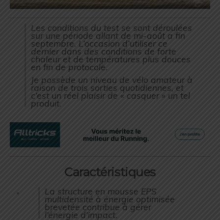
Les conditions du test se sont déroulées
sur une période allant de mi-août a fin
septembre. L’occasion d’utiliser ce
dernier dans des conditions de forte
chaleur et de températures plus douces
en fin de protocole.
Je possède un niveau de vélo amateur à
raison de trois sorties quotidiennes, et
c’est un réel plaisir de « casquer » un tel
produit.
Caractéristiques
La structure en mousse EPS
multidensité à énergie optimisée
brevetée contribue à gérer
l’énergie d’impact.