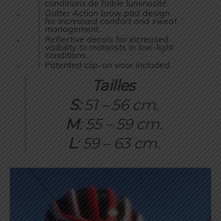
conditions de faible luminosité.
Gutter Action brow pad design
for increased comfort and sweat
management.
Reflective decals for increased
visibility to motorists in low-light
conditions.
Patented clip-on visor included.
Tailles
S:
51 – 56 cm.
M
: 55 – 59 cm.
L
: 59 – 63 cm.