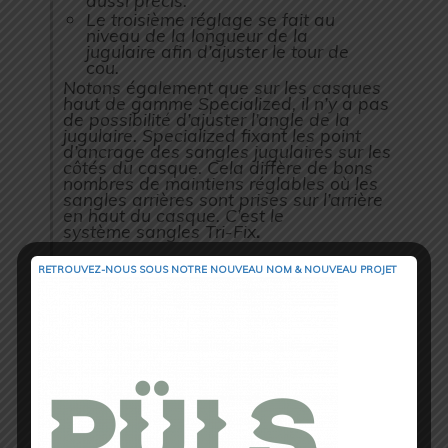
Le troisième réglage se fait au
niveau de la longueur de la
jugulaire afin d’ajuster le tour de
cou.
Notons également que sur les casques
haut de gamme Specialized, il n’y a pas
de possibilité d’ajuster l’angle de la
jugulaire. Specialized fixant les point
d’ancrage des sangles jugulaires sur les
côtés du casque. Cela diffère de bons
nombres de maintiens réglables où les
sangles arrières sont prises sur l’arrière
en haut du casque. C’est le
système sangles Tri-Fix
.
RETROUVEZ-NOUS SOUS NOTRE NOUVEAU NOM & NOUVEAU PROJET
Sangles pour un ajustement optimal