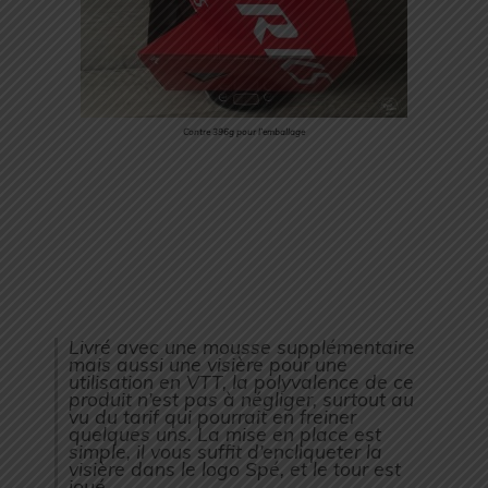
Contre 396g pour l’emballage
Livré avec une mousse supplémentaire
mais aussi une visière pour une
utilisation en VTT, la polyvalence de ce
produit n’est pas à négliger, surtout au
vu du tarif qui pourrait en freiner
quelques uns. La mise en place est
simple, il vous suffit d’encliqueter la
visière dans le logo Spé, et le tour est
joué.