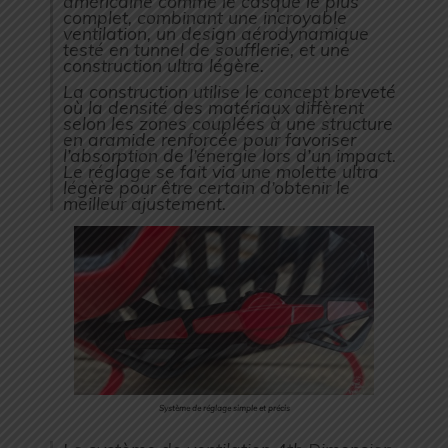
américaine comme le casque le plus
complet, combinant une incroyable
ventilation, un design aérodynamique
testé en tunnel de soufflerie, et une
construction ultra légère.
La construction utilise le concept breveté
où la densité des matériaux diffèrent
selon les zones couplées à une structure
en aramide renforcée pour favoriser
l’absorption de l’énergie lors d’un impact.
Le réglage se fait via une molette ultra
légère pour être certain d’obtenir le
meilleur ajustement.
Système de réglage simple et précis