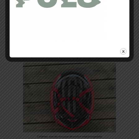
La matière 4X DryLite des sangles est
souple, confortable et épouse
convenablement les contours du visage.
Seul léger bémol, c’est que pour mon
visage la sangle étant trop longue cette
dernière se balade.
Dotés d’empiècements en mousse
interchangeables pour pouvoir les
nettoyer, ces derniers confèrent un
confort et un maintien probants.
L’intérieur avec les mousses de confort interchangeables