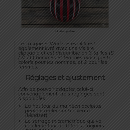
Aérations profilées
Le casque S-Works Prevail II est
également livré avec une visière
clipsable et est disponible en 3 tailles (S
/ M / L) hommes et femmes ainsi que 5
coloris pour les hommes, et 2 pour les
femmes.
Réglages et ajustement
Afin de pouvoir adapter celui-ci
convenablement, trois réglages sont
disponibles.
La hauteur du maintien occipital
peut se régler sur 5 niveaux
(Mindset)
Le serrage micrométrique qui va
cercler le tour de tête est toujours
aussi précis.