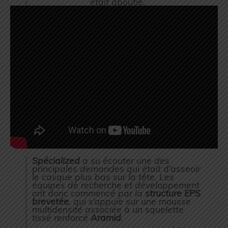
était aboutie.
Spécialized
a su écouter une des
principales demandes qui était d’asseoir
le casque plus bas sur la tête. Les
équipes de recherche et développement
ont donc commencé par la
structure EPS
brevetée
, qui s’appuie sur une mousse
multidensité associée à un squelette
tissé renforcé
Aramid
.