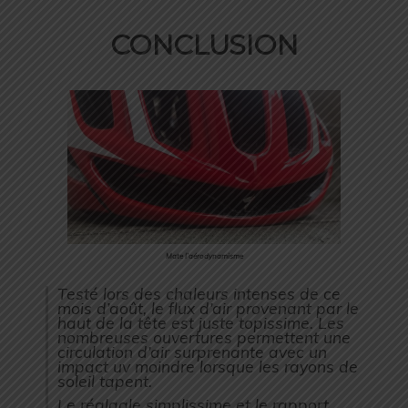
CONCLUSION
Mate l’aérodynamisme
Testé lors des chaleurs intenses de ce
mois d’août, le flux d’air provenant par le
haut de la tête est juste topissime. Les
nombreuses ouvertures permettent une
circulation d’air surprenante avec un
impact uv moindre lorsque les rayons de
soleil tapent.
Le réglagle simplissime et le rapport