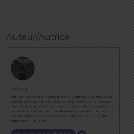
Auteur/Autrice
Loïc Roig
Loïc Roig, 35 ans, sapeur-pompier, marié , 2 enfants. Je vis dans la sud-
ouest de la France. Membre de l'équipe rédactionnelle de Trail Session
depuis 2015, je me passionne de vous transmettre des compte-rendus de
courses et vous renseigner sur les différents équipements que nous
avons la chance de pouvoir tester. De la route aux ultras il n'y a qu'un
point commun : le PLAISIR.
Voir toutes les publications