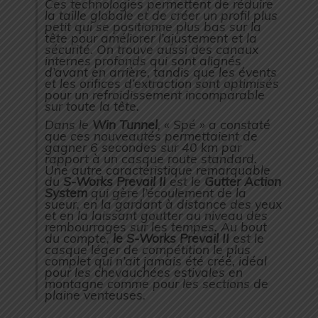
Ces technologies permettent de réduire
la taille globale et de créer un profil plus
petit qui se positionne plus bas sur la
tête pour améliorer l’ajustement et la
sécurité. On trouve aussi des canaux
internes profonds qui sont alignés
d’avant en arrière, tandis que les évents
et les orifices d’extraction sont optimisés
pour un refroidissement incomparable
sur toute la tête.
Dans le
Win Tunnel
, « Spé » a constaté
que ces nouveautés permettaient de
gagner 6 secondes sur 40 km par
rapport à un casque route standard.
Une autre caractéristique remarquable
du
S-Works Prevail II
est le
Gutter Action
System
qui gère l’écoulement de la
sueur, en la gardant à distance des yeux
et en la laissant goutter au niveau des
rembourrages sur les tempes. Au bout
du compte,
le S-Works Prevail II
est le
casque léger de compétition le plus
complet qui n’ait jamais été créé, idéal
pour les chevauchées estivales en
montagne comme pour les sections de
plaine venteuses.