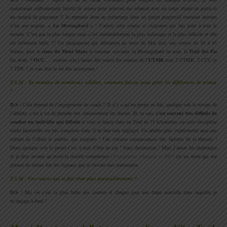
maintenant suffisamment frustré de course pour pouvoir me relancer avec un corps réparé en partie et
un mental de garçonnet !! Je reprends donc au printemps dans un projet progressif tournant autours
d’un axe majeur,
« La Montaghard »
! J’adore cette course si exigeante qui fait peur à tout le
monde. C’est pas la plus longue mais c’est indéniablement la plus technique et la plus difficile et elle
est tellement belle !!! Un programme qui démarrera au mois de Mai avec une course de 30 à 45
bornes, puis le
cross du Mont blanc
la semaine suivante, la Montagnhard en août, le
Trail des Fiz
fin Août, l’
OCC
… comme cela j’aurais fait toutes les courses de l’
UTMB
avec 2 UTMB, 2 CCC et
2 TDS !! je vais être le roi des acronymes !
T.S.M : Tu entraîne de nombreux athlètes, comment fais-tu pour gérer les différences de niveau
?
D.S :
Cela dépend de l’engagement du coach !! Il n’y a qu’un projet en fait, quelque soit le niveau de
l’athlète, c’est à toi de prendre très sérieusement les choses. Et tu sais,
c’est souvent très difficile de
coacher un individu qui débute
et veut se lancer dans un Trail de 35 kilomètres car cette discipline
multi factorielle est très complexe donc il ne faut rien négliger. Un athlète plus expérimenté aura une
culture de l’effort et parfois, pas toujours ! Une certaine connaissances des facteurs de la réussite !
Donc quelque soit le projet c’est à moi d’être au top ! Sans distinction ! Mais j’adore les challenges
et je dois avouer qu’avoir la double compétence
(Préparateur physique et PSY)
est un atout qui me
permet de mieux lire les signaux que m’envoie mes partenaires.
T.S.M : Une course qui te fait rêver plus particulièrement ?
D.S :
Ma vie c’est la plus belle des courses et chaque jour une étape nouvelle dans laquelle je
m’engage à fond !
.