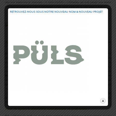
chez mon fournisseur de chaussures
« le talon d’Achille »
à Sallanches qui avait partagé mon dernier
post avec ses clients et là ce fut le déclencheur !! Donc merci à jean Luc si vous aimez le livre !!
RETROUVEZ-NOUS SOUS NOTRE NOUVEAU NOM & NOUVEAU PROJET
.
.
T.S.M : La préface est de Sébastien Chaigneau, c’est quelqu’un que tu apprécie particulièrement
?
D.S :
Énormément !! c’est un garçon généreux, un véritable
« Partageur ».
Il est non seulement un
coureur hors normes, mais en plus il a cette générosité d’âme que j’aime retrouver dans cette
discipline. Notre collaboration au cours des trois dernières années m’a apportée beaucoup de plaisir et
j’adore travailler avec lui, même si en ce moment c’est un peu plus compliqué …. On est à un
tournant de notre collaboration
car je prône l’autonomisation afin que le psy ne devienne pas la
béquille indispensable à l’athlète
. Il faut savoir prendre du champ professionnel quand l’athlète
devient plus conscient et là c’est le cas. Je vais rester dans son environnement mais plus en tant
qu’ami bienveillant qu’en tant que Psy du sport et c’est parfois cruel car des liens se sont tissés qui
vont au delà de la simple relation professionnelle
(en tout bien tout honneur, je te connais Greg et je
vois déjà ton petit sourire !!! )
.
Donc maintenant
« Mon Pote Seb »
doit définir sa nouvelle approche
et moi je resterais en retrait afin qu’il s’éclate comme un fou dans son nouveau projet 2014 !!! Mais
bon lui je l’aime !!
T.S.M : Tu reprends la compétition la saison prochaine, un grand moment ?
D.S :
Ouuuuui !! Après un an de break volontaire pour soigner un manque d’envie, je suis