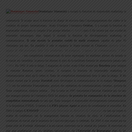
Dominique Simoncini
a occupé la fonction de responsable marketing et
commercial. Il occupe aussi la fonction de chargé de mission dans l’accompagnement des cadres et la
conduite de projets internationaux. Avant d’intégrer l’entreprise
Orédon
, il a occupé la fonction de
responsable séminaires et congrès d’un groupe hôtelier
(4 hôtels)
puis il fût recruté par une société de
remontées mécaniques dans lequel il assurait la fonction du développement marketing et
communication.
Il crée ensuite la première société de multi aventures
capable de gérer 50
séminaires par ans. En parallèle il crée et organise le Super motard de Chamonix
(gestion d’une
équipe de 480 personnes dont 120 gendarmes, 40 pompiers, 1 agence de communication, 1 bloc
opératoire….)
une compétition internationale de moto regroupant les meilleurs pilotes du monde et
le succès est immédiat, la presse lui décerne le prix de la meilleure formule de promotion jamais crée
(1989)
. En 1992 il crée et dirige 2 magasins de cycles avant d’être recruté par
Benetton
pour intégrer
la structure Benetton sports système, il occupera la fonction de responsable marketing et
communication ainsi qu’il créera le Team de compétition international dont il aura la charge. Il fût
ensuite recruté par le groupe
Eurobell
pour développer la communication de la marque
Mongoose
(US)
sur les territoires Francophones, gestion des opérations de communications externes, gestion du
Team compétition, relation médias… Par la suite en 1997 rencontrera Christian Gauthier qui en tant
que manager général de l’entreprise EGS lui propose
de prendre les commandes de la structure de
compétition internationale
en tant que Team manager et responsable développement communication
A la disparition D’EGS, il entrera à la
FIFA players Agent
au poste de coordinateur et conseiller. En
2004 il intègre
L’ENSOSP
(Grande école Nationale du Ministère de l’intérieur)
en tant qu’expert et
maître de conférences sur le management humain en situation de crise, et l’amélioration des
conditions de travail par le maintien de l’activité physique et cérébrale. En 2005 il sera recruté par un
grand club de Football Allemand à la mi-saison intervenir sur le mental des joueurs. Il intervient en
tant que conférencier sur les diplôme universitaires de l’
Université de Bourgogne
dans le les