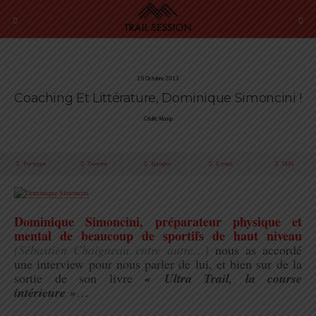
25 Octobre 2013
Coaching Et Littérature, Dominique Simoncini !
Cédric Masip
Partager
Tweeter
Épingler
E-mail
SMS
.
Dominique Simoncini, préparateur physique et
mental de beaucoup de sportifs de haut niveau
(Sébastien Chaigneau entre autre…)
nous as accordé
une interview pour nous parler de lui, et bien sur de la
sortie de son livre
« Ultra Trail, la course
intérieure »
…
.