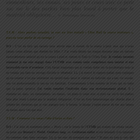
emmerdeurs, ses ennuis, ses peurs et cours avec ce petit
sac sur le dos parfois bien plus lourd à porter que le
matériel obligatoire… »
Dominique Simoncini.
.
T.S.M : Alors parlons actualité, tu sors un livre intitulé « Ultra Trail la course intérieure »,
peux-tu nous parler de cet ouvrage ?
D.S :
C’est un récit qui raconte mon arrivée dans le monde de la course à pied, moi qui n’avais
jamais couru ailleurs que derrière les filles !! J’ai voulu décrire ma longue descente dans cet univers
incroyablement addictif qu’est la course à pied et surtout le Trail et l’Ultra Trail.
Je voulais raconter
comment je me suis engagé dans l’UTMB avec comme seule compétence mon mental et une
incroyable envie d’aventure
. Cela faisait longtemps que je voulais écrire sur la psychologie mais je
ne voulais pas faire un ouvrage illisible et rébarbatif. Là, j’ai trouvé le support parfait pour expliquer
qu’un coureur n’est pas seulement un sportif mais aussi et surtout un individu qui a une vie sociale,
une vie professionnelle et une un vie familiale. Contrairement à bon nombre de livres qui ne traite
que la partie sportive,
j’ai voulu remettre l’individu dans son environnement global
. Il y
emmène ses amis, ses emmerdeurs, ses ennuis, ses peurs et cours avec ce petit sac sur le dos parfois
bien plus lourd à porter que le matériel obligatoire. C’est un livre humoristique qui cherche plus à
générer des émotions que je vais partager avec le lecteur, le faisant j’espère passer du rire aux larmes
au moins aussi vite que moi.
T.S.M : Comment t’es venue l’idée d’écrire ce livre ?
D.S :
J’ai écris de nombreux petits
« Pavés »
sur le forum de l’
UTMB
qui avaient un certain succès,
au point que
Runner’s World
,
Outdoor mag
, ou
Guillaume millet
m’ont demandé d’en reprendre
les contenus dans leurs ouvrages. Là, je me suis dit pourquoi pas moi !! Et puis un jour je suis allé