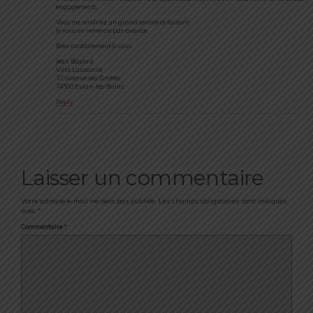
engagements.
Vous me rendriez un grand service ce faisant.
Je vous en remercie par avance.
Bien cordialement à vous.
Jean Bayard
Villa Lausanne
37, avenue des Grottes
74500 Evian-les-Bains
Reply
Laisser un commentaire
Votre adresse e-mail ne sera pas publiée.
Les champs obligatoires sont indiqués
avec
*
Commentaire
*