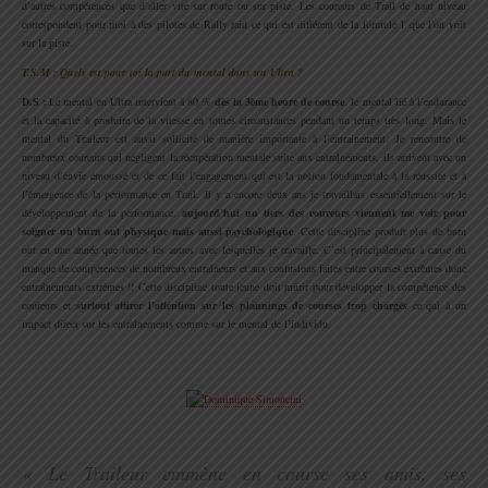
d’autres compétences que d’aller vite sur route ou sur piste. Les coureurs de Trail de haut niveau
correspondent pour moi à des pilotes de Rally raid ce qui est différent de la formule 1 que l’on voit
sur la piste.
T.S.M : Quels est pour toi la part du mental dans un Ultra ?
D.S :
Le mental en Ultra intervient à 80 %
dès la 3ème heure de course
, le mental lié à l’endurance
et la capacité à produire de la vitesse en toutes circonstances pendant un temps très long. Mais le
mental du Traileur est aussi sollicité de manière importante à l’entrainement. Je rencontre de
nombreux coureurs qui négligent la récupération mentale suite aux entraînements, ils arrivent avec un
niveau d’envie émoussé et de ce fait l’engagement qui est la notion fondamentale à la réussite et à
l’émergence de la performance en Trail. Il y a encore deux ans je travaillais essentiellement sur le
développement de la performance,
aujourd’hui un tiers des coureurs viennent me voir pour
soigner un burn out physique mais aussi psychologique
. Cette discipline produit plus de burn
out en une année que toutes les autres avec lesquelles je travaille. C’est principalement à cause du
manque de compétences de nombreux entraîneurs et aux confusions faites entre courses extrêmes donc
entraînements extrêmes !! Cette discipline toute jeune doit mûrir pour développer la compétence des
coureurs et
surtout attirer l’attention sur les plannings de courses trop chargés
ce qui à un
impact direct sur les entraînements comme sur le mental de l’individu.
.
.
« Le Traileur emmène en course ses amis, ses