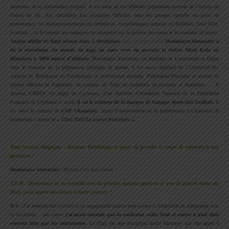
domaines de la performance mentale, il est aussi un des référents préparation mentale de l’équipe de
France de ski. Ses spécialités Les situations difficiles dans les groupes sportifs en quête de
performance, les disfonctionnements en entreprises, la performance mentale en Biathlon, Trail Golf,
Football… et le conseil aux managers en entreprise sur la gestion des stress et la conduite de projet.
Ancien athlète de haut niveau dans 2 disciplines
(Vélo et water polo)
Dominique Simoncini à
été le recordman du monde de nage en eaux vives en ouvrant la rivière Modi Kola en
Himalaya à 4890 mètres d’altitude.
Dominique Simoncini est diplômé de L’université se Dijon
dans le domaine de la préparation physique de pointe, il est aussi diplômé de l’Université des
sciences de Bourgogne en Psychologie et performance mentale. Préparateur Physique et mental de
pilotes officiels de Superbike, de coureurs de Trail, de triathlètes de fondeurs et biathlètes …. Il
dispose d’BEES 1er degré de Cyclisme, d’un diplôme d’entraîneur National de la Fédération
Française de Cyclisme et enfin,
il est le créateur de la marque de bagages sport chic Seatbelt.
Il
est aussi le créateur de
CAP Chamonix
, centre d’amélioration de la performance à Chamonix et
maintenant l’auteur de
« Ultra Trail La course Intérieure ».
.
Trail Session Magazine : Bonjour Dominique et merci de prendre le temps de répondre à nos
questions !
Dominique Simoncini :
De rien c’est avec plaisir !
T.S.M : Dominique tu as travaillé avec de grandes équipes sportives et avec de grands noms du
Trail, as-tu appris des choses à leurs contacts ?
D.S :
J’ai constaté une volonté et un engagement parfois hors-norme et finalement en adéquation avec
la discipline… par contre
j’ai aussi constaté que la confusion entre Trail et course à pied était
souvent faite par les entraîneurs
. Le Trail est une discipline multi factoriels qui fait appel à