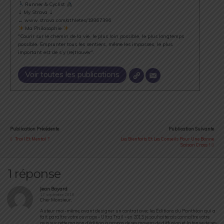
Runner & Cyclist
⇣ My Strava ⇣
→ www.strava.com/athletes/18867396
Ma Philosophie
"Courir sur le chemin de la vie, le plus loin possible, le plus longtemps
possible. Emprunter tous les sentiers, même les impasses, le plus
important est de s’y (re)trouver".
Voir toutes les publications
Publication Précédente
Publication Suivante
Trail Et Mental ?
Les Bienfaits Et Les Conseils Pour Une Bonne
Saison Cross !
1 réponse
Jean Bayard
17 septembre 2018
Cher Monsieur,
Auteur moi-même, avant de signer un contrat avec les Éditions du Panthéon qui a
fait paraître votre ouvrage « Ultra Trail » en 2013, je souhaiterais connaître votre
avis sur cette maison d’édition à propos de ses moyens de diffusion et la tenue de ses