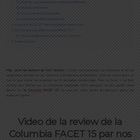
3.1
Facet 15 : une chaussure de randonnée différente
3.2
Stylée et confortable
3.3
Une maille technique ajustée
3.4
Une semelle prête à toute épreuve
4
Columbia FACET 15 : 2 technologies au rendez-vous
5
Où vous procurer cette Columbia FACET 15 ?
5.1
Retrouvez également Columbia sur i-Run.fr !
6
Auteur/Autrice
Hey, salut les lecteurs de Trail Session
. L’hiver tire doucement sa révérence et laisse
apparaître derrière lui les chemins montagneux et forestiers. Quoi de mieux dans ce
cas là que d’aller les arpenter au fil de belles randonnées. Pour ce faire, il ne faut
surtout pas lésiner sur la chaussure employée. Alors pourquoi ne pas porter votre
dévolu sur
la
Columbia
FACET 15
. Ça vous dit, alors venez les découvrir dans ces
quelques lignes.
Video de la review de la
Columbia FACET 15 par nos