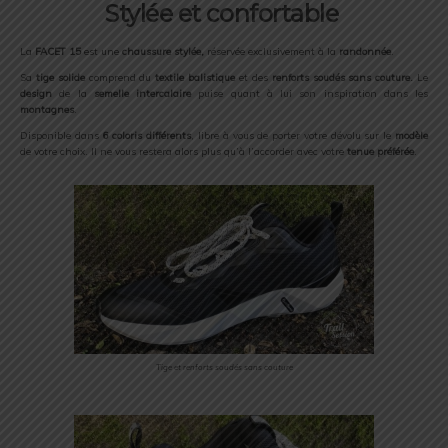
Stylée et confortable
La
FACET 15
est une
chaussure stylée,
réservée exclusivement à la
randonnée
.
Sa
tige solide
comprend du
textile balistique
et des
renforts soudés sans couture.
Le
design
de la
semelle intercalaire
puise quant à lui son inspiration dans les
montagnes
.
Disponible dans
6 coloris
différents
, libre à vous de porter votre dévolu sur le
modèle
de votre choix. Il ne vous restera alors plus qu’à l’accorder avec votre
tenue préférée
.
Tige et renforts soudés sans couture