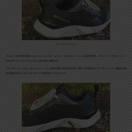
Une semelle design
Aussi
confortable
qu’une basket qu’on porterait au
quotidien
, elle est dotée d’un
amorti
qui ne vous fera
jamais défaut
.
Ce dernier vous garantit une
grande absorption
des
impacts
et offre une
réponse
exigeante
quel que soit le
terrain
emprunté.