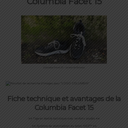
Columbia Facet 15
Columbia Facet 15 – Le test de Romain
Fiche technique et avantages de la
Columbia Facet 15
>>
Tige en textile balistique avec renforts soudés
<<
>>
Système de stabilisation du talon HGS™
<<