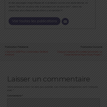
et des paysages magnifiques et si je devais suivre une seule devise, ce
serait "Seul on va plus vite, à plusieurs on va plus loin", alors ne
cherchez plus d'excuses et allons y ensemble !!!
Voir toutes les publications
Publication Précédente
Publication Suivante
Garmin 1030 Plus : L'ordinateur De Bord
Casque Crossway Et Lunettes Spinshield : La
Amélioré
Classe Italienne Façon Rudy Project
Laisser un commentaire
Votre adresse e-mail ne sera pas publiée.
Les champs obligatoires sont indiqués
avec
*
Commentaire
*