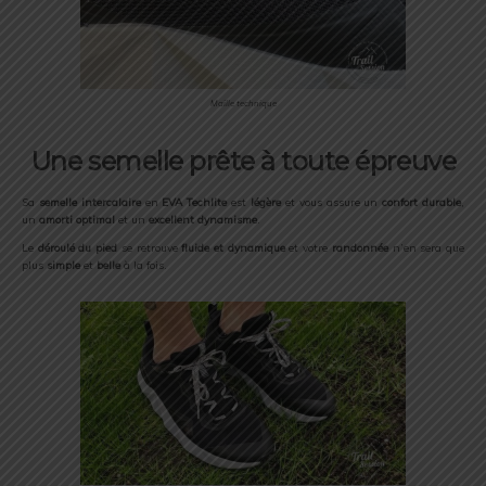
Maille technique
Une semelle prête à toute épreuve
Sa
semelle intercalaire
en
EVA Techlite
est
légère
et vous assure un
confort durable
,
un
amorti optimal
et un
excellent dynamisme
.
Le
déroulé du pied
se retrouve
fluide et dynamique
et votre
randonnée
n’en sera que
plus
simple
et
belle
à la fois.