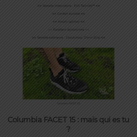
>>
Semelle intercalaire : EVA Techlite™
<<
>>
Confort durable
<<
>>
Amorti optimal
<<
>> Excellent dynamisme <<
>>
Semelle extérieure : Caoutchouc Omni-Grip
<<
Columbia FACET 15
Columbia FACET 15 : mais qui es tu
?