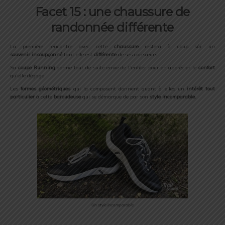
Facet 15 : une chaussure de
randonnée différente
La première rencontre avec cette
chaussure
restera à coup sûr un
souvenir
insoupçonné
tant elle est
différente
de ses consœurs.
Sa
coupe Running
donne tout de suite envie de l’enfiler pour en apprécier le
confort
qu’elle dégage.
Les
formes géométriques
qui la composent donnent quant à elles un
intérêt tout
particulier
à cette
baroudeuse
qui se démarque de par son
style incomparable.
Un style incomparable