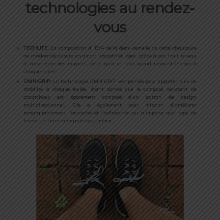
technologies au rendez-
vous
TECHLITE:
La composition d’ EVA de la demi-semelle de cette chaussure
de randonnée assure un amorti réceptif et léger, grâce à son haut niveau
d’ absorption des impacts, ainsi qu’à un plus grand retour d’énergie à
chaque foulée.
OMNIGRIP:
La technologie OMNIGRIP est pensée pour apporter plus de
stabilité à chaque foulée, étant donné que le composé résistant de
caoutchouc est également composé d’un patron de design
multidirectionnel. Elle a également pour mission d’améliorer
remarquablement l’accroche et l’adhérence sur n’importe quel type de
terrain, et dans n’importe quel milieu.