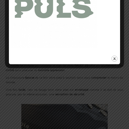
Le confort à l’état pur
Une maille technique ajustée
La
maille technique
qui compose la tige de cette
FACET 15
offre un
ajustement plus
cintré
sans procurer la
moindre oppression
.
La chaussure
épouse
de ce fait votre pied à souhait sans vous
compresser
le moins du
monde.
Une fois
lacée
, rien ne bouge tant votre pied est
enveloppé
comme il se doit et vous
procure, par la même occasion, une
sensation de sécurité
.