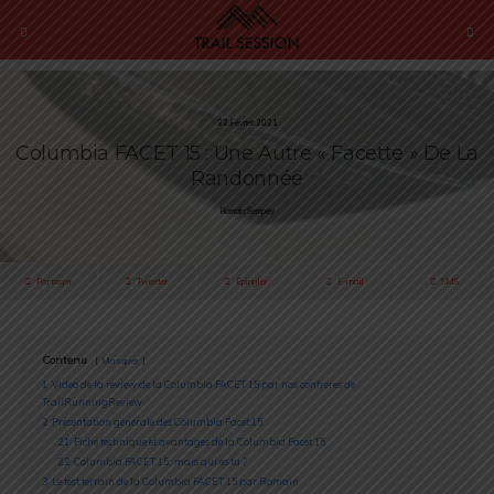
22 Février 2021
Columbia FACET 15 : Une Autre « Facette » De La
Randonnée
Romain Sempey
Partager
Tweeter
Épingler
E-mail
SMS
Contenu
Masquer
1
Video de la review de la Columbia FACET 15 par nos confrères de
TrailRunningReview
2
Présentation générale des Columbia Facet 15
2.1
Fiche technique et avantages de la Columbia Facet 15
2.2
Columbia FACET 15 : mais qui es tu ?
3
Le test terrain de la Columbia FACET 15 par Romain