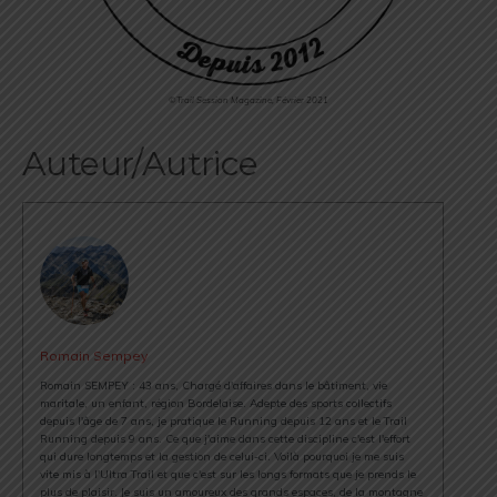
©Trail Session Magazine, Février 2021
Auteur/Autrice
Romain Sempey
Romain SEMPEY : 43 ans, Chargé d'affaires dans le bâtiment, vie
maritale, un enfant, région Bordelaise. Adepte des sports collectifs
depuis l'âge de 7 ans, je pratique le Running depuis 12 ans et le Trail
Running depuis 9 ans. Ce que j'aime dans cette discipline c'est l'effort
qui dure longtemps et la gestion de celui-ci. Voilà pourquoi je me suis
vite mis à l'Ultra Trail et que c'est sur les longs formats que je prends le
plus de plaisir. Je suis un amoureux des grands espaces, de la montagne