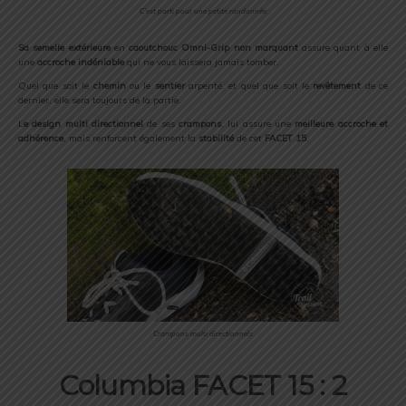
C’est parti pour une petite randonnée
Sa semelle extérieure
en
caoutchouc Omni-Grip
non marquant
assure quant à elle
une
accroche indéniable
qui ne vous laissera jamais tomber.
Quel que soit le
chemin
ou le
sentier
arpenté, et quel que soit le
revêtement
de ce
dernier, elle sera toujours de la partie.
L
e design multi directionnel
de ses
crampons
, lui assure une
meilleure accroche et
adhérence
, mais renforcent également la
stabilité
de cet
FACET 15
.
Crampons multi directionnels
Columbia FACET 15 : 2