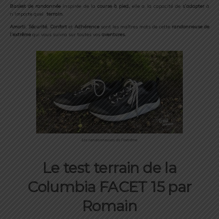
Basket de randonnée
inspirée de la
course à pied,
elle a la capacité de
s’adapter
à
n’importe quel
terrain
.
Amorti
,
Sécurité
,
Confort
et
Adhérence
sont les maîtres mots de cette
randonneuse de
l’extrême
qui vous suivra sur toutes vos
aventures.
Les randonneuses de l’extrême
Le test terrain de la
Columbia FACET 15 par
Romain