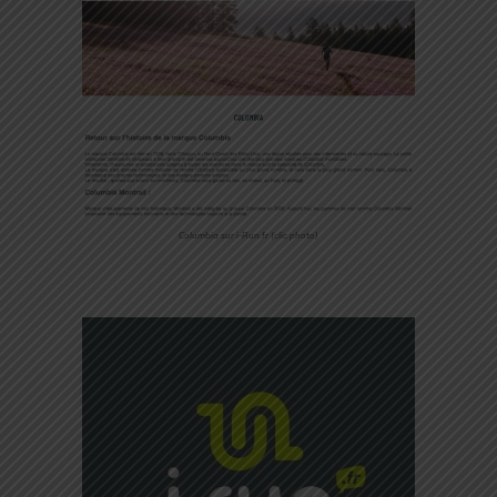
Columbia sur i-Run.fr (clic photo)