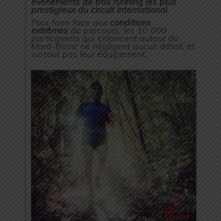
événements de trail running les plus
prestigieux du circuit international
.
Pour faire face aux
conditions
extrêmes
du parcours, les 10 000
participants qui s’élancent autour du
Mont-Blanc ne négligent aucun détail, et
surtout pas leur équipement.