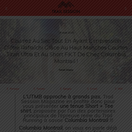
18 Août 2019
Courrez Au Sec Tout En Ayant L’impression
D’être Rafraîchi Grâce Au Haut Manches Courtes
Titan Ultra Et Au Short F.K.T De Chez Columbia
Montrail !
Romain Sempey
Partager
Tweeter
Épingler
E-mail
SMS
L’UTMB approche à grands pas
, Trail
Session Magazine en profite donc pour
vous présenter
une tenue Short + Tee
shirt
, proposée par l’un des partenaires
principaux de l’épreuve reine du Trail
Running à savoir
Columbia Montrail
!!!
Columbia Montrail
, on vous en parle déjà