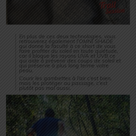
En plus de ces deux technologies, vous
retrouverez également l’OMNI SHADE
qui donne la faculté à ce short de vous
faire profiter du soleil en toute quiétude,
car il bloque les rayons UVA et UVB ce
qui aide à prévenir des coups de soleil et
qui préserve à plus long terme votre
peau.
Courir les gambettes à l’air c’est bien,
mais les protéger au passage, c’est
plutôt pas mal aussi.