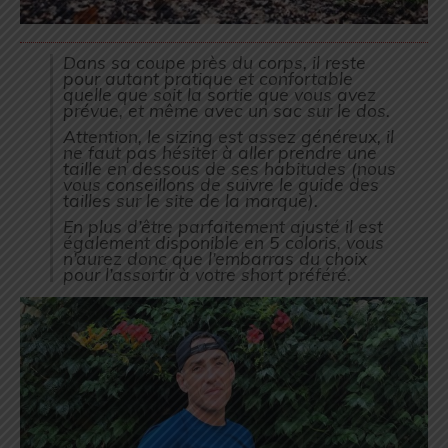
Dans sa coupe près du corps, il reste
pour autant pratique et confortable
quelle que soit la sortie que vous avez
prévue, et même avec un sac sur le dos.
Attention, le sizing est assez généreux, il
ne faut pas hésiter à aller prendre une
taille en dessous de ses habitudes (nous
vous conseillons de suivre le guide des
tailles sur le site de la marque).
En plus d’être parfaitement ajusté il est
également disponible en 5 coloris, vous
n’aurez donc que l’embarras du choix
pour l’assortir à votre short préféré.