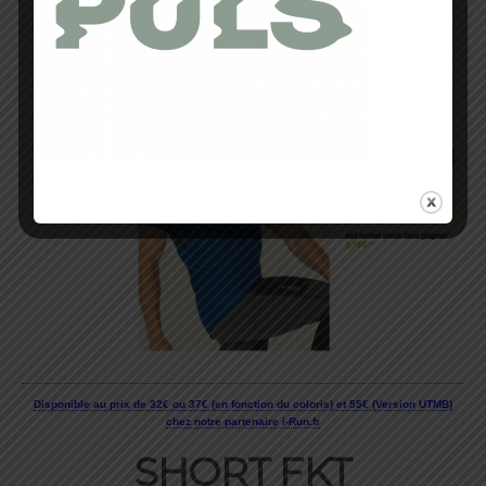
protection.
-Détails réfléchissants.
Disponible au prix de 32€ ou 37€ (en fonction du coloris) et 55€ (Version UTMB)
chez notre partenaire i-Run.fr
SHORT FKT