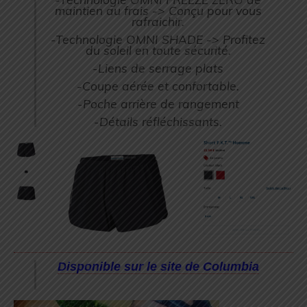
maintien au frais -> Conçu pour vous
rafraichir.
-Technologie OMNI SHADE -> Profitez
du soleil en toute sécurité.
-Liens de serrage plats
-Coupe aérée et confortable.
-Poche arrière de rangement
-Détails réfléchissants.
Disponible sur le site de Columbia