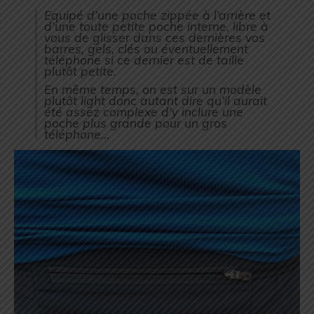
Equipé d’une poche zippée à l’arrière et
d’une toute petite poche interne, libre à
vous de glisser dans ces dernières vos
barres, gels, clés ou éventuellement
téléphone si ce dernier est de taille
plutôt petite.
En même temps, on est sur un modèle
plutôt light donc autant dire qu’il aurait
été assez complexe d’y inclure une
poche plus grande pour un gros
téléphone…