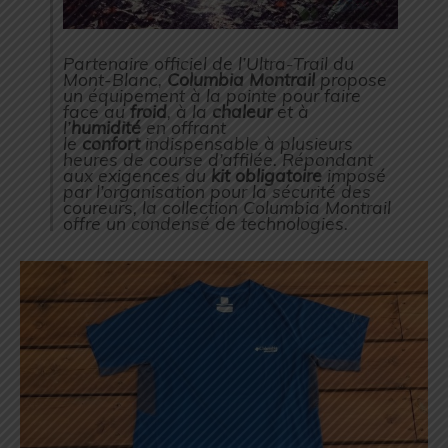
Partenaire officiel de l’Ultra-Trail du
Mont-Blanc,
Columbia Montrail
propose
un équipement à la pointe pour faire
face au
froid
, à la
chaleur
et à
l’
humidité
en offrant
le
confort
indispensable à plusieurs
heures de course d’affilée. Répondant
aux exigences du
kit obligatoire
imposé
par l’organisation pour la sécurité des
coureurs, la collection Columbia Montrail
offre un condensé de technologies.