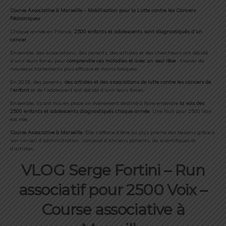
Course Associative à Marseille – Mobilisation pour la Lutte contre les Cancers
Pédiatriques
Chaque année en France,
2500 enfants et adolescents sont diagnostiqués d’un
cancer
.
Ensemble, des associations, des parents, des artistes et des chercheurs ont décidé
d’unir leurs forces pour
comprendre ces maladies et avec un seul rêve
: trouver de
nouveaux traitements plus efficace et moins toxiques.
En 2018, des parents,
des artistes et des associations de lutte contre les cancers de
l’enfant
et de l’adolescent ont décidé d’unir leurs forces.
Ensemble, ils ont mis en place un événement destiné à faire entendre
la voix des
2500 enfants et adolescents diagnostiqués chaque année
. Une Nuit pour 2500 Voix
est née.
Course Associative à Marseille
. Elle s’efforce d’être au plus proche des besoins grâce à
son conseil d’administration, composé d’anciens patients, de scientifiques et
d’artistes.
VLOG Serge Fortini – Run
associatif pour 2500 Voix –
Course associative à