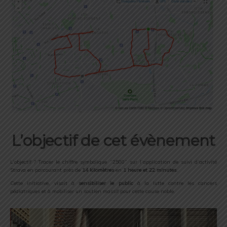
L’objectif de cet évènement
L’objectif ? Tracer le chiffre symbolique “2500” sur l’application de suivi d’activité
Strava en parcourant près de
14 kilomètres
en
1 heure et 22 minutes
.
Cette initiative, visait à
sensibiliser le public
à la lutte contre les cancers
pédiatriques et à mobiliser un soutien massif pour cette cause noble.