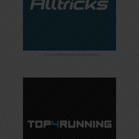
2 – Partenaire Affiliation Cycles, Running & Outdoor