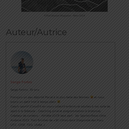
©Trail Session Magazine – Mars 2024
Auteur/Autrice
Serge Fortini
Serge Fortini, 39 ans
Français un peu déjanté Pacsé à la plus belle des femmes
et nous
avons un petit troll à temps plein
Coach sportif (CrossFit en cours collectif enfants et adultes à ma salle de
sport à la Bédoule - Coaching privé et programmation à distance),
Créateur de contenu - Athlète (OCR best perf : 1er SpartanRace Ultra
Andorre 2023, Trail finisher de +30 Ultras dont Diagonale des Fous,
UTC, UTAT, TDS, Ut4M…)