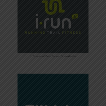
1 – Partenaire Affiliation Running, Fitness & Outdoor