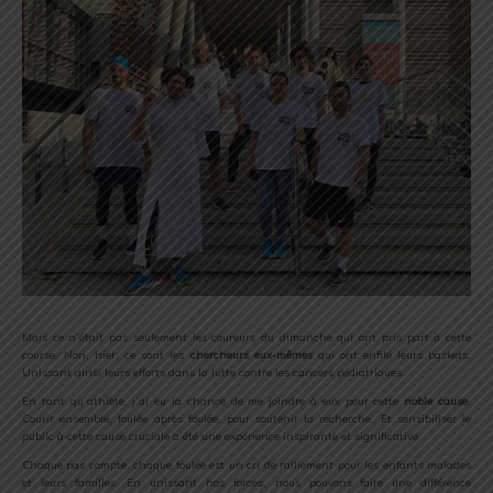
Mais ce n’était pas seulement les coureurs du dimanche qui ont pris part à cette
course. Non, hier, ce sont les
chercheurs eux-mêmes
qui ont enfilé leurs baskets.
Unissant ainsi leurs efforts dans la lutte contre les cancers pédiatriques.
En tant qu’athlète, j’ai eu la chance de me joindre à eux pour cette
noble cause
.
Courir ensemble, foulée après foulée, pour soutenir la recherche. Et sensibiliser le
public à cette cause cruciale a été une expérience inspirante et significative.
Chaque pas compte, chaque foulée est un cri de ralliement pour les enfants malades
et leurs familles. En unissant nos forces, nous pouvons faire une différence