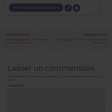
Voir toutes les publications
Publication Précédente
Publication Suivante
ASICS Metaspeed Paris - La Performance
Brooks Glycerin 21 - Envole-Moi Avec Moins De
Au Service Des Coureurs
Pesanteur !
Laisser un commentaire
Votre adresse e-mail ne sera pas publiée.
Les champs obligatoires sont indiqués
avec
*
Commentaire
*