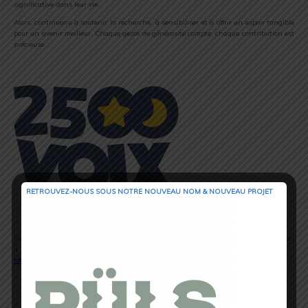
significative dans leur vie.
Alors, continuons à soutenir la recherche, à sensibiliser et à offrir un espoir tangible
pour un avenir meilleur. Chaque geste de générosité compte, chaque contribution est
précieuse.
RETROUVEZ-NOUS SOUS NOTRE NOUVEAU NOM & NOUVEAU PROJET
Si vous souhaitez vous aussi apporter votre pierre à l’édifice. Vous pouvez faire un don
à l’association
2500 Voix
en suivant ce lien :
https://www.helloasso.com/associations/une-nuit-pour-2500-voix/formulaires/