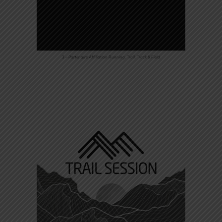
3 – Partenaire Affiliation Running, Trail, Track & Field