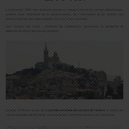
L’association 2500 Voix se dresse comme un rempart contre les cancers pédiatriques,
portant haut l’étendard de la sensibilisation, de l’information et du soutien aux
enfants touchés par cette maladie, ainsi qu’à leurs familles.
Leur mission est claire : améliorer les traitements, promouvoir la recherche et
défendre les droits des jeunes patients.
Le jeudi 15 février, le jour de la
journée mondiale des cancers de l’enfant
, à travers les
rues ensoleillées de Marseille, une course pas comme les autres a pris son envol.