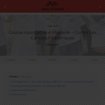
1 Mars 2024
Course Associative À Marseille – Contre Les
Cancers Pédiatriques
Serge Fortini
Partager
Tweeter
Épingler
E-mail
SMS
Contenu
Masquer
1
VLOG Serge Fortini – Run associatif pour 2500 Voix – Course associative à Marseille
2
Course Associative à Marseille – L’Association 2500 Voix
3
L’objectif de cet évènement
4
Auteur/Autrice