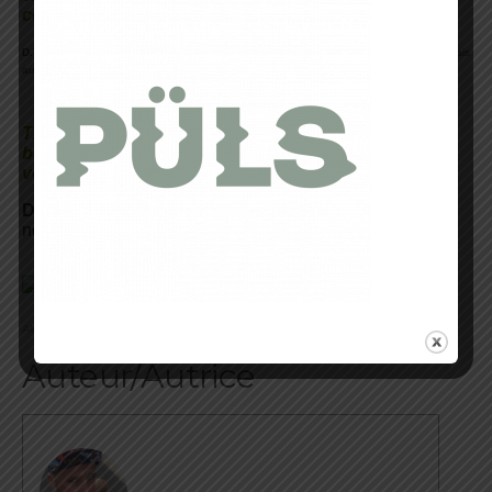
compère Benoit et Romuald ?
.
D.V :
Je leur dirai bonne course tous simplement , ce sont des adversaires certes mais
aussi de bons copains et du même Team.
T.S : Merci beaucoup pour ta disponibilité Damien,
bonne fin de préparation pour le Trail 56 et rendez-
vous dans un mois !
D.V :
Merci à toi Alexia , et à dans un mois , commande
nous une belle météo et on fera le reste …
.
Alexia Jacquot, Trail Session Magazine, 2013.
Auteur/Autrice