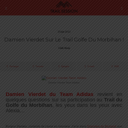
25 Juin 2013
Damien Vierdet Sur Le Trail Golfe Du Morbihan !
Cédric Masip
Partager
Tweeter
Épingler
E-mail
SMS
Damien Vierdet-Team Adidas
Damien Vierdet du Team Adidas
revient en
quelques questions sur sa participation au
Trail du
Golfe du Morbihan
, les yeux dans les yeux avec
Alexia…
.
Bonjour Damien, contente de t’avoir en interview. J’ai lu dans
l’interview de Bertrand
que