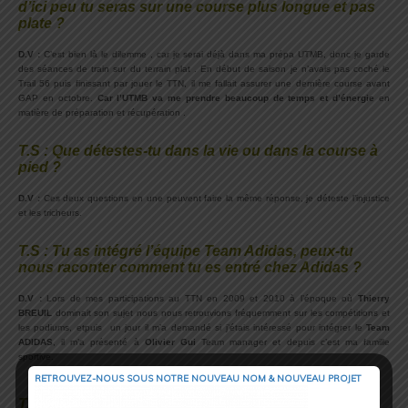
d’ici peu tu seras sur une course plus longue et pas
plate ?
.
D.V :
C’est bien là le dilemme , car je serai déjà dans ma prépa UTMB, donc je garde
des séances de train sur du terrain plat . En début de saison je n’avais pas coché le
Trail 56 puis finissant par jouer le TTN, il me fallait assurer une dernière course avant
GAP en octobre.
Car l’UTMB va me prendre beaucoup de temps et d’énergie
en
matière de préparation et récupération .
T.S : Que détestes-tu dans la vie ou dans la course à
pied ?
.
D.V :
Ces deux questions en une peuvent faire la même réponse, je déteste l’injustice
et les tricheurs.
T.S : Tu as intégré l’équipe Team Adidas, peux-tu
nous raconter comment tu es entré chez Adidas ?
.
D.V :
Lors de mes participations au TTN en 2009 et 2010 à l’époque où
Thierry
BREUIL
dominait son sujet nous nous retrouvions fréquemment sur les compétitions et
les podiums, etpuis un jour il m’a demandé si j’étais intéressé pour intégrer le
Team
ADIDAS
, il m’a présenté à
Olivier Gui
Team manager et depuis c’est ma famille
sportive.
RETROUVEZ-NOUS SOUS NOTRE NOUVEAU NOM & NOUVEAU PROJET
.
T.S : Une dernière pour la route. Que dirais-tu à ton