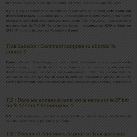
tu étais de Troyes, je te dirai que le monde est petit et que nous avons été voisin !
Il y a quelques semaines tu as répondu à l’interview de Bertrand
juste avant son
départ pour le MDS
. Tu lui disais que tu ne serais pas de la partie mais que ton objectif
principal serait l’
UTMB
avec quelques manches du TTN. Aujourd’hui, nous sommes à
quelques jours du Trail 56. Tu es un des favoris –
vainqueur en 2009 et 3ème en
2010
. On te verra devant avec
Romuald et Benoit
.
.
Trail Session : Comment comptes-tu aborder ta
course ?
.
Damien Vierdet :
Si je n’ai pas de pépins physiques j’aborderai cette compétition de
manière sereine, du fait du record de participants sur la distance il y aura pas mal
d’athlètes motivés pour se montrer aux avants-postes ; 56km n’est pas une distance
anodine et
dès lors que l’on dépasse la distance marathon
la gestion de course
s’avère déterminante mais c’est aussi plus facile lorsque les jambes sont au rendez-vous
.
T.S : Dans les années à venir, on te verra sur le 87 km
ou le 177 km ? Et pourquoi ?
.
D.V :
Ce n’est pas prévu pas mais il faut jamais dire jamais même si je compte faire un
saut dans l’ultra mais je procéderai par étape .
T.S : Comment t’entraînes-tu pour ce Trail alors que