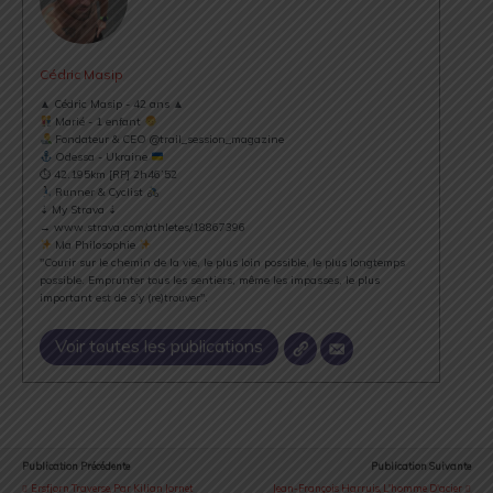
Cédric Masip
▲ Cédric Masip - 42 ans ▲
Marié - 1 enfant
Fondateur & CEO @trail_session_magazine
Odessa - Ukraine
⏱ 42.195km [RP] 2h46’52
Runner & Cyclist
⇣ My Strava ⇣
→ www.strava.com/athletes/18867396
Ma Philosophie
"Courir sur le chemin de la vie, le plus loin possible, le plus longtemps
possible. Emprunter tous les sentiers, même les impasses, le plus
important est de s’y (re)trouver".
Voir toutes les publications
Publication Précédente
Publication Suivante
Ersfjorn Traverse, Par Kilian Jornet
Jean-François Harruis, L'homme D'acier