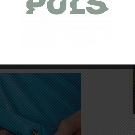
plein exercice, après un premier essayage on se rend vite
 (et j’ai envie de dire ajustable avec l’élastique positionné
son poids.
atif. Comment un tissu si fin peut il être imperméable et
 veste peut également se poser à la vue d’un aspect si
 juste avec « veste minimaliste »). Il faudra attendre le test