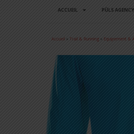
ACCUEIL
PÜLS AGENC
Accueil
»
Trail & Running
»
Equipement & A