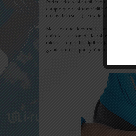
Porter cette veste doit être un confort en 
compte que c’est une réalité. Sa coupe ajustée
en bas de la veste) se marie à merveille avec 
Mais des questions me laissent un peu dubit
enfin la question de la robustesse de la
minimaliste (un descriptif n’a jamais été aussi
grandeur nature pour y répondre.