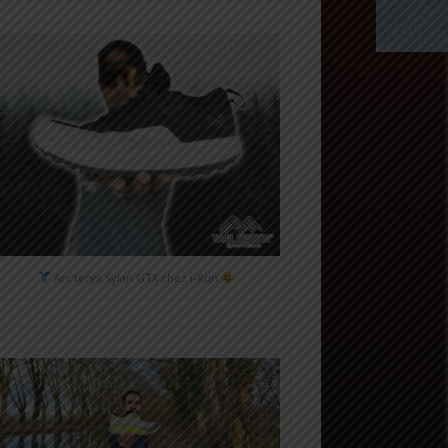
Arc'teryx Sylan GTX chez i-Run