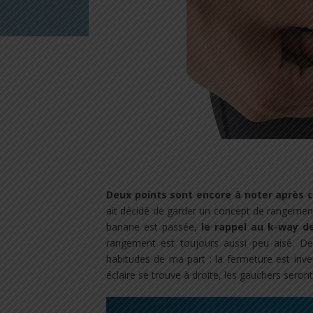
Deux points sont encore à noter après c
ait décidé de garder un concept de rangemen
banane est passée,
le rappel au k-way d
rangement est toujours aussi peu aisé. D
habitudes de ma part : la fermeture est inve
éclaire se trouve à droite, les gauchers seront 