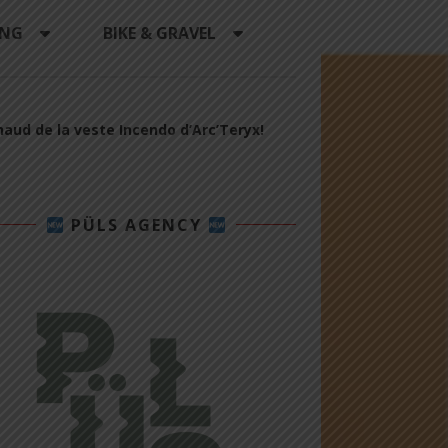
ING
BIKE & GRAVEL
chaud de la veste Incendo d’Arc’Teryx!
PÜLS AGENCY