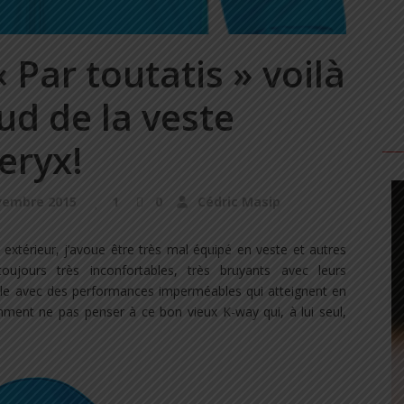
« Par toutatis » voilà
aud de la veste
eryx!
vembre 2015
1
0
Cédric Masip
extérieur, j’avoue être très mal équipé en veste et autres
ujours très inconfortables, très bruyants avec leurs
-le avec des performances imperméables qui atteignent en
omment ne pas penser à ce bon vieux K-way qui, à lui seul,