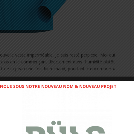
uvelle veste imperméable, je suis resté perplexe. Moi qui
aux os en le commençant directement dans l’humidité plutôt
act de la peau une fois bien chaud, pourtant « encombrer »
NOUS SOUS NOTRE NOUVEAU NOM & NOUVEAU PROJET
e Incendo de ARC’TERYX
, outre le visuel avec sa couleur
 frappent alors, la qualité et la légèreté. Premièrement la
mpte immédiatement que ce produit est haut de gamme, la
 de l’essayer, il n’a pas ce côté plastique que l’on peut
rappe encore plus, c’est la légèreté de cette veste.
130g !!!
chnique!!!) Cet aspect m’a amené plusieurs réflexions.