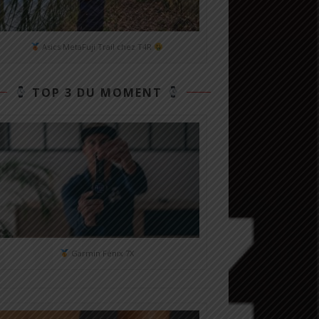
Asics MetaFuji Trail chez T4R
TOP 3 DU MOMENT
Garmin Fénix 7X