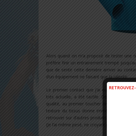
Alors quand on m’a proposé de tester une no
préfère finir un entrainement trempé jusqu’
que de sentir cette dernière arriver au cont
d’un équipement ne faisant que la ralentir.
RETROUVEZ-
Le premier contact que j’ai eu avec
la vest
très actuelle, a été tactile. Deux choses me
qualité, au premier toucher on se rend co
texture du tissus donne immédiatement envie
retrouver sur d’autres produits. Mais ce qui f
(Je l’ai même pesé, ne croyant pas la fiche te