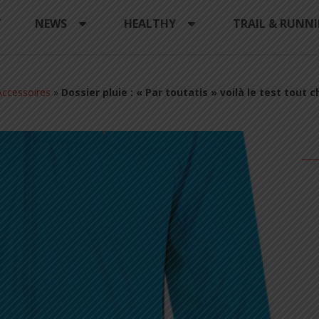
Y
NEWS
HEALTHY
TRAIL & RUNN
ccessoires
»
Dossier pluie : « Par toutatis » voilà le test tout 