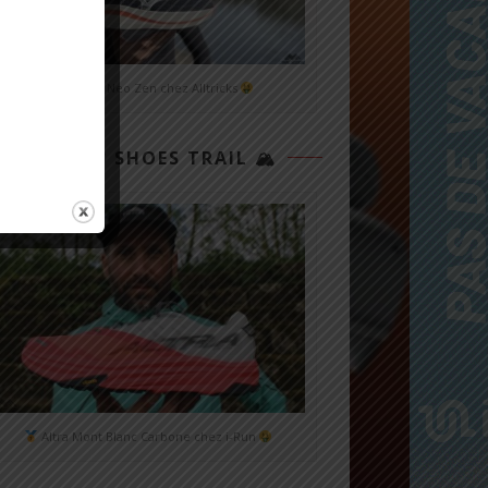
Mizuno Neo Zen chez Alltricks
TOP 3 SHOES TRAIL 🏔
Altra Mont Blanc Carbone chez i-Run