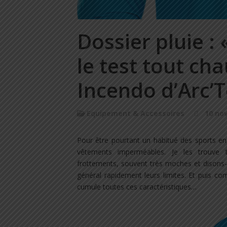
Dossier pluie : 
le test tout ch
Incendo d’Arc’T
Equipement & Accessoires
10 no
Pour être pourtant un habitué des sports en 
vêtements imperméables. Je les trouve to
frottements, souvent très moches et disons
général rapidement leurs limites. Et puis c
cumule toutes ces caractéristiques…