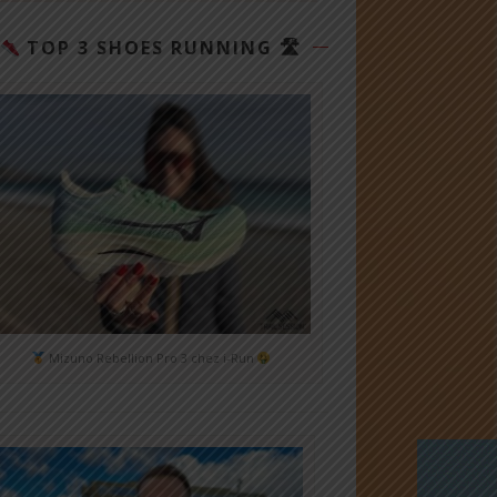
TOP 3 SHOES RUNNING 🛣
Mizuno Rebellion Pro 3 chez i-Run