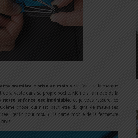
ette première « prise en main » :
le fait que la marque
t de la veste dans sa propre poche. Même si la mode de la
e notre enfance est indéniable
, et je vous rassure, ce
euxième chose qui n’est peut être du qu’à de mauvaises
rsée ! (enfin pour moi…) ; la partie mobile de la fermeture
ravis !