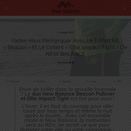
11 Janvier 2020
Faites-Vous Remarquer Avec Le T-Shirt ML
« Beacon » Et Le Collant « Elite Impact Tight » De
NEW BALANCE
Anastasiia MASIP
Partager
Tweeter
Épingler
E-mail
SMS
Envie de briller dans la grisaille hivernale
? Le
duo New Balance Beacon Pullover
et Elite Impact Tight
est fait pour vous !
L’hiver, il en faut du courage pour aller
courir par tous temps et même la nuit
après le boulot… Avec cet ensemble
made in New Balance, la motivation
sera au RDV, ne serait-ce que pour
illuminer votre ville ou votre campagne…