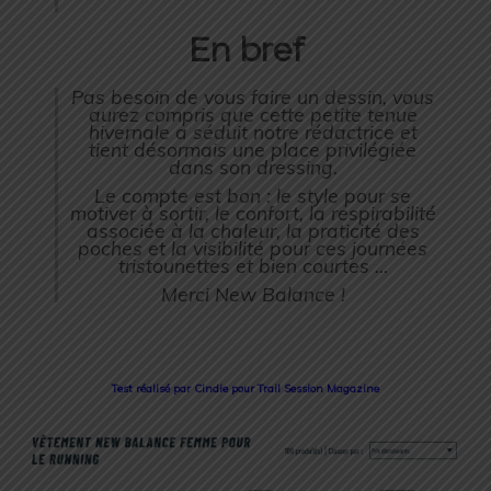
En bref
Pas besoin de vous faire un dessin, vous
aurez compris que cette petite tenue
hivernale a séduit notre rédactrice et
tient désormais une place privilégiée
dans son dressing.
Le compte est bon : le style pour se
motiver à sortir, le confort, la respirabilité
associée à la chaleur, la praticité des
poches et la visibilité pour ces journées
tristounettes et bien courtes …
Merci New Balance !
Test réalisé par Cindie pour Trail Session Magazine