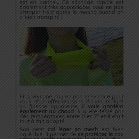
est en panne… Ce séchage rapide est
également très appréciable pour ne pas
attraper froid après le footing quand on
a bien transpiré !
Et si vous ne courez pas assez vite pour
vous réchauffer les soirs d’hiver, malgré
sa finesse apparente,
il vous gardera
également au chaud
. Il a été testé par
des températures entre 0 et 7° et il était
tout à fait adapté.
Son petit
col léger en mesh
est bien
agréable. Il permet de
se protéger le cou