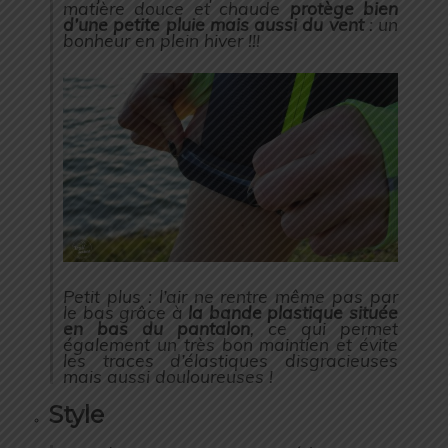
matière douce et chaude
protège bien
d’une petite pluie mais aussi du vent
: un
bonheur en plein hiver !!!
Petit plus : l’air ne rentre même pas par
le bas grâce à
la bande plastique située
en bas du pantalon
, ce qui permet
également un très bon maintien et évite
les traces d’élastiques disgracieuses
mais aussi douloureuses !
Style