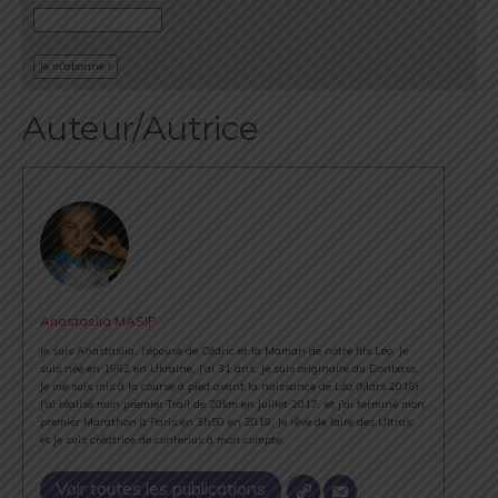
Auteur/Autrice
Anastasiia MASIP
Je suis Anastasiia, l'épouse de Cédric et la Maman de notre fils Léo. Je
suis née en 1992 en Ukraine, j'ai 31 ans, je suis originaire du Donbass.
Je me suis mis à la course à pied avant la naissance de Léo (Mars 2018).
J'ai réalisé mon premier Trail de 20km en Juillet 2017, et j'ai terminé mon
premier Marathon à Paris en 3h50 en 2019. Je rêve de faire des Ultras,
et je suis créatrice de contenus à mon compte.
Voir toutes les publications