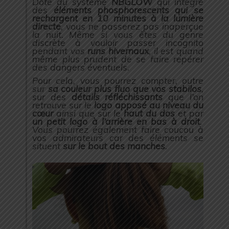
Doté du système
NBGLOW
qui intègre
des
éléments phosphorescents qui se
rechargent en 10 minutes à la lumière
directe
, vous ne passerez pas inaperçue
la nuit. Même si vous êtes du genre
discrète à vouloir passer incognito
pendant vos
runs hivernaux
, il est quand
même plus prudent de se faire repérer
des dangers éventuels.
Pour cela, vous pourrez compter, outre
sur
sa couleur plus fluo que vos stabilos
,
sur des
détails réfléchissants
que l’on
retrouve sur le
logo apposé au niveau du
cœur
ainsi que sur le
haut du dos
et par
un petit logo à l’arrière en bas à droit
.
Vous pourrez également faire coucou à
vos admirateurs car des éléments se
situent
sur le bout des manches
.