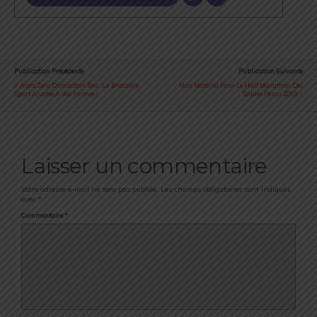
Publication Précédente
Publication Suivante
Asics Zero Distraction Bra : La Brassière
Mon Matériel Pour Le Half Marathon Des
Sport Ajustée À Vos Formes !
Sables Pérou 2019
Laisser un commentaire
Votre adresse e-mail ne sera pas publiée.
Les champs obligatoires sont indiqués
avec
*
Commentaire
*