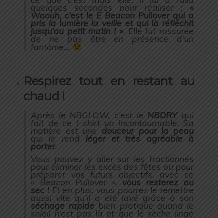
quelques secondes pour réaliser :
«
Waouh, c’est le E Beacon Pullover qui a
pris la lumière la veille et qui là réfléchit
jusqu’au petit matin ! »
. Elle fut rassurée
de ne pas être en présence d’un
fantôme…
Respirez tout en restant au
chaud !
Après le NBGLOW, c’est le
NBDRY
qui
fait de ce t-shirt un incontournable. Sa
matière est une
douceur pour la peau
qui le rend
léger et très agréable à
porter
.
Vous pouvez y aller sur les fractionnés
pour éliminer les excès des fêtes ou pour
préparer vos futurs objectifs, avec ce
« Beacon Pullover »,
vous resterez au
sec
! Et en plus, vous pourrez le remettre
aussi vite qu’il a été lavé grâce à son
séchage rapide
bien pratique quand le
soleil n’est pas là et que le sèche linge