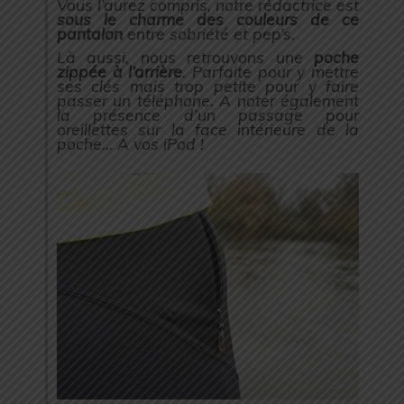
Vous l’aurez compris, notre rédactrice est
sous le charme des couleurs de ce
pantalon
entre sobriété et pep’s.
Là aussi, nous retrouvons une
poche
zippée à l’arrière
. Parfaite pour y mettre
ses clés mais trop petite pour y faire
passer un téléphone. A noter également
la présence d’un passage pour
oreillettes sur la face intérieure de la
poche… A vos iPod !