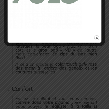
Bien qu’il ne soit pas aussi flashy que le
haut (heureusement car Cristina Cordula
ferait une crise cardiaque), ce collant
possède les qualités nécessaires pour
vous faire repérer. On retrouve
2
grandes bandes réfléchissantes
latérales
,
le petit logo « NBDRY
» d’un
côté et
le gros logo « NB »
de l’autre
mais également les
zips du bas bien
fluo
!
A cela on ajoute la
color touch girly rose
des mesh à l’arrière des genoux et les
coutures
aussi jolies !
Confort
Enfilez ce collant et vous vous sentirez
comme dans votre pyjama
voire mieux !
Vous pouvez
le réajuster à la taille si