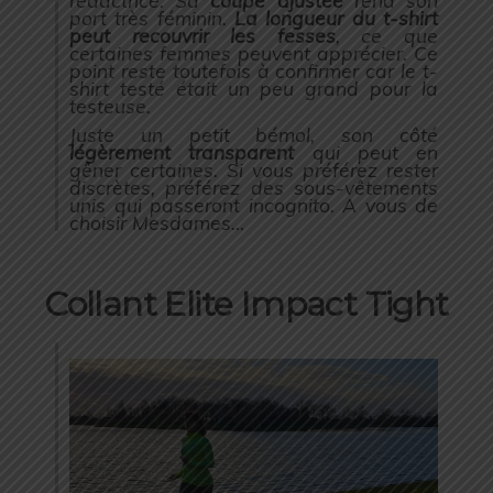
rédactrice. Sa
coupe ajustée
rend son
port très féminin.
La longueur du t-shirt
peut recouvrir les fesses
, ce que
certaines femmes peuvent apprécier. Ce
point reste toutefois à confirmer car le t-
shirt testé était un peu grand pour la
testeuse.
Juste un petit bémol, son côté
légèrement transparent
qui peut en
gêner certaines. Si vous préférez rester
discrètes, préférez des sous-vêtements
unis qui passeront incognito. A vous de
choisir Mesdames…
Collant Elite Impact Tight