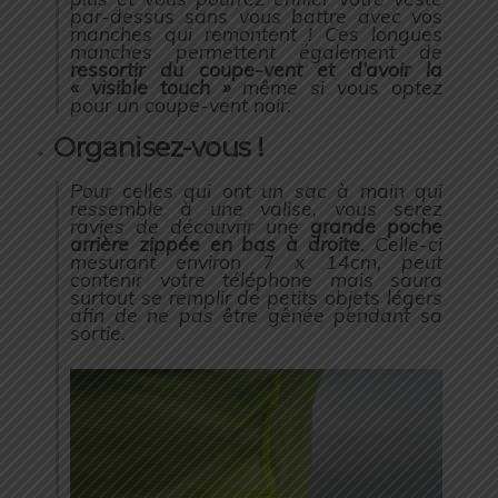
par-dessus sans vous battre avec vos
manches qui remontent ! Ces longues
manches permettent également de
ressortir du coupe-vent et d’avoir la
« visible touch »
même si vous optez
pour un coupe-vent noir.
Organisez-vous !
Pour celles qui ont un sac à main qui
ressemble à une valise, vous serez
ravies de découvrir une
grande poche
arrière zippée en bas à droite
. Celle-ci
mesurant environ 7 x 14cm, peut
contenir votre téléphone mais saura
surtout se remplir de petits objets légers
afin de ne pas être gênée pendant sa
sortie.