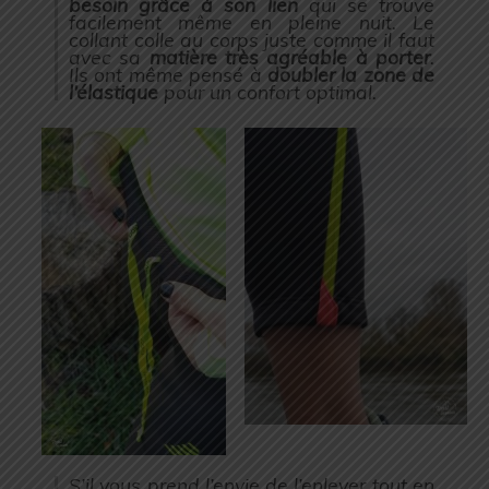
besoin grâce à son lien
qui se trouve
facilement même en pleine nuit. Le
collant colle au corps juste comme il faut
avec sa
matière très agréable à porter
.
Ils ont même pensé à
doubler la zone de
l’élastique
pour un confort optimal.
S’il vous prend l’envie de l’enlever tout en