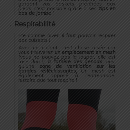
gardant vos baskets préférées aux
pieds, c’est possible grâce à ses
zips en
bas de jambe
!
Respirabilité
Eté comme hiver, il faut pouvoir respirer
des cuissots !
Avec ce collant, c’est chose aisée car
vous trouverez
un empiècement en mesh
(vous ne pouvez pas la louper, elle est
rose fluo !)
à l’arrière des genoux
ainsi
qu’une
zone de ventilation sur les
bandes réfléchissantes.
Un mesh est
également apposé à l’entrejambe,
histoire que tout respire !