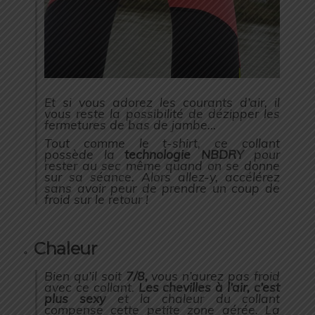
Et si vous adorez les courants d’air, il
vous reste la possibilité de dézipper les
fermetures de bas de jambe…
Tout comme le t-shirt, ce collant
possède la
technologie NBDRY
pour
rester au sec même quand on se donne
sur sa séance. Alors allez-y, accélérez
sans avoir peur de prendre un coup de
froid sur le retour !
Chaleur
Bien qu’il soit
7/8,
vous n’aurez pas froid
avec ce collant.
Les chevilles à l’air, c’est
plus sexy
et la chaleur du collant
compense cette petite zone aérée. La