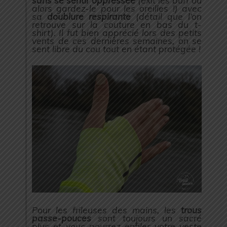
sans se sentir oppressée
(exit les buff ou
alors gardez-le pour les oreilles !) avec
sa
doublure respirante
(détail que l’on
retrouve sur la couture en bas du t-
shirt). Il fut bien apprécié lors des petits
vents de ces dernières semaines, on se
sent libre du cou tout en étant protégée !
Pour les frileuses des mains, les
trous
passe-pouces
sont toujours un sacré
plus et vous pourrez enfiler votre veste