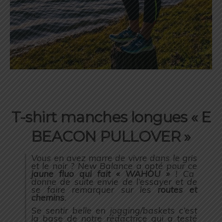
T-shirt manches longues « E
BEACON PULLOVER »
Vous en avez marre de vivre dans le gris
et le noir ? New Balance a opté pour ce
jaune fluo qui fait « WAHOU »
! Ca
donne de suite envie de l’essayer et de
se faire remarquer sur les
routes et
chemins
.
Se sentir belle en jogging/baskets c’est
la base de notre rédactrice qui a testé