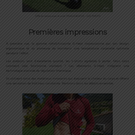
10% de remise avec le code TRAILGHEAT10 – CLIC PHOTO
Premières impressions
À première vue, la gamme rafraîchissante G-Heat impressionne par son design
ergonomique et sa promesse de maintenir une température corporelle optimale
pendant l’effort.
Les produits sont d’excellente qualité, les t-shirts agréable à porter. Mais alors
comment cela fonctionne vraiment ? Les vêtements G-Heat intègrent une
technologie avancée de régulation thermique.
Ils utilisent ainsi des matériaux innovants qui évacuent la chaleur du corps et offrent
une sensation de fraîcheur constante. Rentrons dans les détails ensemble.