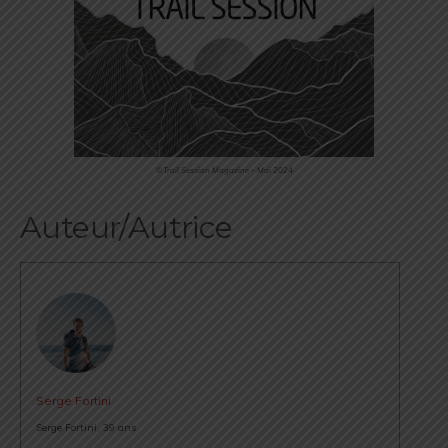
©Trail Session Magazine – Mai 2024
Auteur/Autrice
Serge Fortini
Serge Fortini, 39 ans