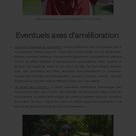
10% de remise avec le code TRAILGHEAT10 – CLIC PHOTO
Eventuels axes d’amélioration
La taille unique de la casquette :
Personnellement, elle ne convient pas à
la masse de cheveux que j’ai ! Mais pour l’avoir testée sur ma partenaire,
elle est vraiment pratique. Elle garantit également une protection efficace
contre les effets néfastes d’une exposition prolongée au soleil, comme la
fatigue, les coups de soleil et les maux de tête. Sa technologie polycool
avec des panneaux en fibre polymère ultra-absorbants à l’intérieur
assure une fraîcheur durable pendant plusieurs heures ! psssst : elle est
disponible en quatre coloris différents allez voir vous même.
Le poids des t-shirts :
Il serait peut-être intéressant d’envisager des
ajustements pour les t-shirts. Par exemple, les rendre plus légers tout en
maintenant la même technologie de rafraîchissement pourrait accroître
le confort. De plus, l’ajout de coloris et motifs originaux apporterait une
touche de personnalité et de style aux vêtements.