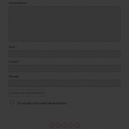
Commentaire
*
Nom
*
E-mail
*
Site web
Oui, ajoutez moi à votre liste de diffusion.