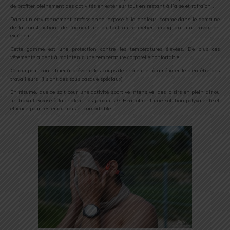
de profiter pleinement des activités en extérieur tout en restant à l’aise et rafraîchi.
Dans un environnement professionnel exposé à la chaleur, comme dans le domaine
de la construction, de l’agriculture ou tout autre métier impliquant un travail en
extérieur.
Cette gamme est une protection contre les températures élevées. De plus ces
vêtements aident à maintenir une température corporelle confortable.
Ce qui peut contribuer à prévenir les coups de chaleur et à améliorer le bien-être des
travailleurs. (ils ont des sous casque spéciaux)
En résumé, que ce soit pour une activité sportive intensive, des loisirs en plein air ou
un travail exposé à la chaleur, les produits G-Heat offrent une solution polyvalente et
efficace pour rester au frais et confortable.