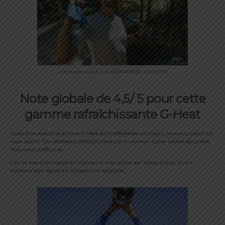
10% de remise avec le code TRAILGHEAT10 – CLIC PHOTO
Note globale de 4,5/ 5 pour cette
gamme rafraîchissante G-Heat
Après avoir essayé la gamme G-Heat dans différentes situations, mon avis global est
super positif. Ces vêtements rafraîchissants sont vraiment top en termes de confort
mais aussi d’efficacité.
Lors de mes entraînements intenses ou mes sorties par temps chaud, ils ont
vraiment bien régulé ma température corporelle.