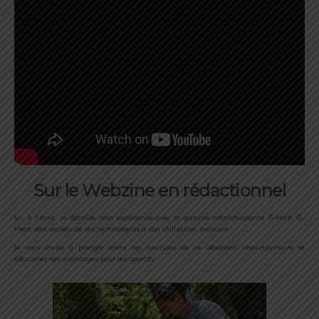
Sur le Webzine en rédactionnel
Ici, à l’écrit, je détaille mon expérience avec la gamme rafraîchissante G-Heat G-
Heat, des secrets de ses technologies à son utilisation pratique.
Je vous invite à plonger dans les coulisses de ce vêtement révolutionnaire et
découvrez ses avantages pour les sportifs.