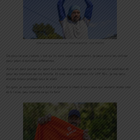
10% de remise avec le code TRAILGHEAT10 – CLIC PHOTO
De plus ce que j’adore, c’est qu’ils sont super polyvalents. Je peux ainsi les utiliser
pour plein d’activités différentes.
Ainsi on peut passer du sport aux balades en passant par le travail en extérieur et
pour les membres de ma famille. Et avec leur protection UV UPF 50+, je me sens
encore mieux protégé sous le soleil.
En gros, je recommande à fond la gamme G-Heat à tous ceux qui veulent rester cool
et à l’aise, peu importe ce qu’ils font.