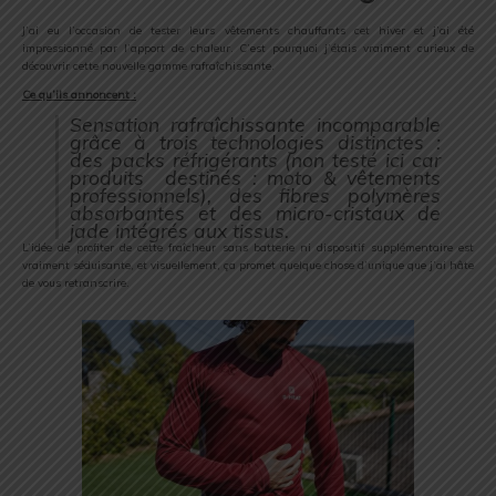
J’ai eu l’occasion de tester leurs vêtements chauffants cet hiver et j’ai été
impressionné par l’apport de chaleur. C’est pourquoi j’étais vraiment curieux de
découvrir cette nouvelle gamme rafraîchissante.
Ce qu’ils annoncent :
Sensation rafraîchissante incomparable
grâce à trois technologies distinctes :
des packs réfrigérants (non testé ici car
produits destinés : moto & vêtements
professionnels), des fibres polymères
absorbantes et des micro-cristaux de
jade intégrés aux tissus.
L’idée de profiter de cette fraîcheur sans batterie ni dispositif supplémentaire est
vraiment séduisante, et visuellement, ça promet quelque chose d’unique que j’ai hâte
de vous retranscrire.