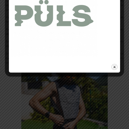
Que ce soit lors d’une séance d’entraînement intense ou lors de mes activités
quotidiennes en extérieur par temps chaud, j’ai apprécié la fraîcheur continue et la
protection UV upf 50 offertes par ces vêtements.
Ce que j’ai trouvé cool, c’est que la gamme G-Heat est plutôt accessible
financièrement.
Avec des prix abordables et une bonne qualité, chacun peut facilement se procurer
des vêtements rafraîchissants sans se ruiner.
En plus, toute ma famille a pu profiter des produits G-Heat. Cela démontre leur
adaptabilité à différents besoins et leur accessibilité pour tous.
En résumé, je recommande vivement la gamme rafraîchissante de G-Heat à tous ceux
qui recherchent une solution simple et efficace pour rester au frais et à l’aise dans
toutes les situations, et sans éclater son budget.