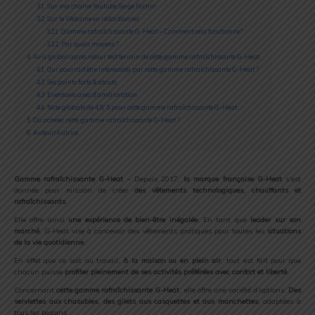
3.1
Sur ma chaîne Youtube Serge Fortini
3.2
Sur le Webzine en rédactionnel
3.2.1
Gamme rafraîchissante G-Heat – Comment cela fonctionne?
3.2.2
Par quels moyens ?
4
Avis global après retour test terrain de cette gamme rafraîchissante G-Heat
4.1
Qui pourrait être intéressé(e) par cette gamme rafraîchissante G-Heat ?
4.2
Ses points forts & atouts
4.3
Eventuels axes d’amélioration
4.4
Note globale de 4,5/ 5 pour cette gamme rafraîchissante G-Heat
5
Où acheter cette gamme rafraîchissante G-Heat ?
6
Auteur/Autrice
Gamme rafraîchissante G-Heat
– Depuis 2017,
la marque française G-Heat
s’est
donnée pour mission de créer
des vêtements technologiques, chauffants et
rafraîchissants
.
Elle offre ainsi
une expérience de bien-être inégalée
. En tant que
leader sur son
marché
, G-Heat vise à concevoir des vêtements pratiques pour toutes les
situations
de la vie quotidienne
.
En effet que ce soit au travail,
à la maison ou en plein air
, tout est fait pour que
chacun puisse
profiter pleinement de ses activités préférées avec confort et liberté
.
Concernant
cette gamme rafraîchissante G-Heat
, elle offre une variété d’options.
Des
serviettes aux chasubles, des gilets aux casquettes et aux manchettes
, adaptées à
tous les besoins.