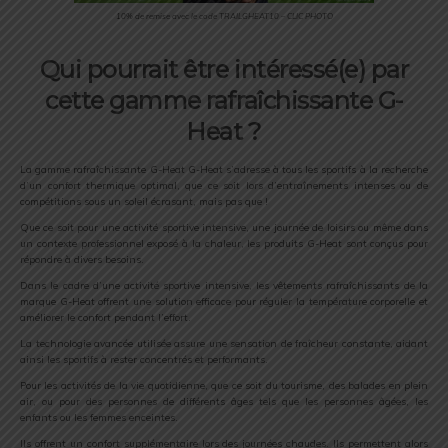
10% de remise avec le code TRAILGHEAT10 – CLIC PHOTO
Qui pourrait être intéressé(e) par
cette gamme rafraîchissante G-
Heat ?
La gamme rafraîchissante G-Heat G-Heat s’adresse à tous les sportifs à la recherche
d’un confort thermique optimal, que ce soit lors d’entraînements intenses ou de
compétitions sous un soleil écrasant, mais pas que !
Que ce soit pour une activité sportive intensive, une journée de loisirs ou même dans
un contexte professionnel exposé à la chaleur, les produits G-Heat sont conçus pour
répondre à divers besoins.
Dans le cadre d’une activité sportive intensive, les vêtements rafraîchissants de la
marque G-Heat offrent une solution efficace pour réguler la température corporelle et
améliorer le confort pendant l’effort.
La technologie avancée utilisée assure une sensation de fraîcheur constante, aidant
ainsi les sportifs à rester concentrés et performants.
Pour les activités de la vie quotidienne, que ce soit du tourisme, des balades en plein
air, ou pour des personnes de différents âges tels que les personnes âgées, les
enfants ou les femmes enceintes.
Ils offrent un confort supplémentaire lors des journées chaudes. Ils permettent alors