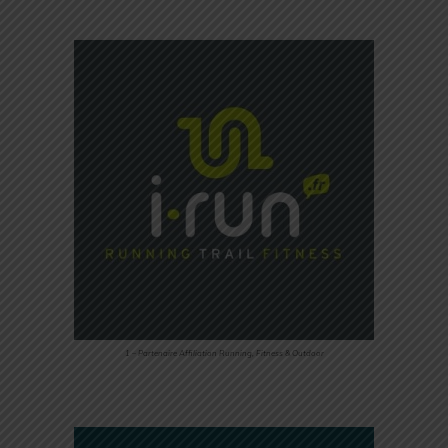
1 – Partenaire Affiliation Running, Fitness & Outdoor