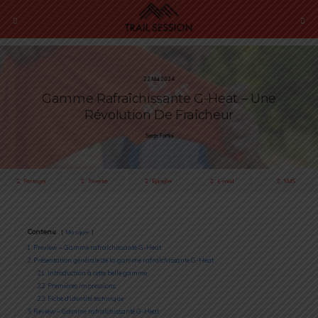
22 Mai 2024
Gamme Rafraîchissante G-Heat – Une
Révolution De Fraîcheur
Serge Fortini
Partager
Tweeter
Épingler
E-mail
SMS
Contenu
Masquer
1
Preview – Gamme rafraîchissante G-Heat
2
Présentation générale de la gamme rafraîchissante G-Heat
2.1
Introduction à cette belle gamme
2.2
Premières impressions
2.3
Fiche d’identité technique
3
Review – Gamme rafraîchissante G-Heat