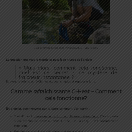
10% de remise avec le code TRAILGHEAT10 – CLIC PHOTO
La question que tout le monde se pose à ce niveau de l’article :
«
Mais alors, comment cela fonctionne,
quel est ce secret ?, ce mystère de
fraicheur instantanée ? »
Et bien, je vais vous révéler les étapes, simples et rapides à faire.
Gamme rafraîchissante G-Heat – Comment
cela fonctionne?
En premier, commençons par la base: comment s’en servir :
Tout d’abord,
immergez le produit complètement dans l’eau.
(
Peu importe
si elle est chaude, froide ou tiède !)
Et ce jusqu’à ce qu’il soit parfaitement
humidifié.
Ensuite,
essorez-le
pour éliminer tout excès d’eau.