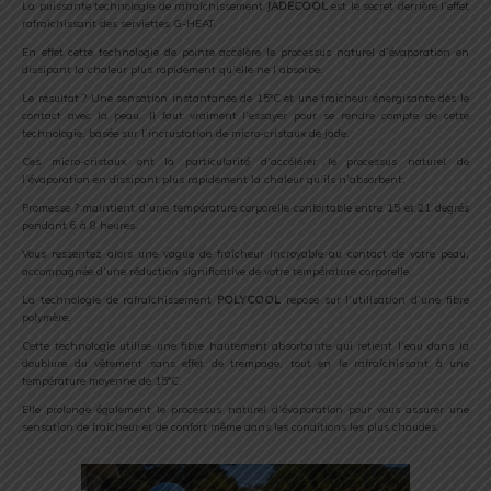
La puissante technologie de rafraîchissement
JADECOOL
est le secret derrière l’effet
rafraîchissant des serviettes G-HEAT.
En effet cette technologie de pointe accélère le processus naturel d’évaporation en
dissipant la chaleur plus rapidement qu’elle ne l’absorbe.
Le résultat ? Une sensation instantanée de 15°C et une fraîcheur énergisante dès le
contact avec la peau. Il faut vraiment l’essayer pour se rendre compte de cette
technologie, basée sur l’incrustation de micro-cristaux de jade.
Ces micro-cristaux ont la particularité d’accélérer le processus naturel de
l’évaporation en dissipant plus rapidement la chaleur qu’ils n’absorbent.
Promesse ? maintient d’une température corporelle confortable entre 15 et 21 degrés
pendant 6 à 8 heures.
Vous ressentez alors une vague de fraîcheur incroyable au contact de votre peau,
accompagnée d’une réduction significative de votre température corporelle.
La technologie de rafraîchissement
POLYCOOL
repose sur l’utilisation d’une fibre
polymère.
Cette technologie utilise une fibre hautement absorbante qui retient l’eau dans la
doublure du vêtement sans effet de trempage, tout en le rafraîchissant à une
température moyenne de 15°C.
Elle prolonge également le processus naturel d’évaporation pour vous assurer une
sensation de fraîcheur et de confort même dans les conditions les plus chaudes.