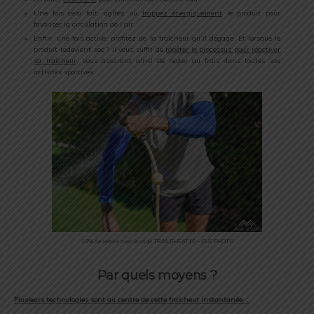
Une fois cela fait: agitez ou
frappez énergiquement
le produit pour
favoriser la circulation de l’air.
Enfin, une fois activé, profitez de la fraîcheur qu’il dégage. Et lorsque le
produit redevient sec ? il vous suffit de
répéter le processus pour réactiver
sa fraîcheur
, vous assurant ainsi de rester au frais dans toutes vos
activités sportives.
10% de remise avec le code TRAILGHEAT10 – CLIC PHOTO
Par quels moyens ?
Plusieurs technologies sont au centre de cette fraicheur instantanée :