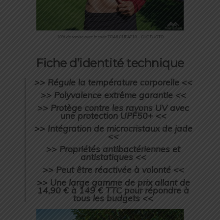
10% de remise avec le code TRAILGHEAT10 – CLIC PHOTO
Fiche d’identité technique
>> Régule la température corporelle <<
>> Polyvalence extrême garantie <<
>> Protège contre les rayons UV avec
une protection UPF50+ <<
>> Intégration de microcristaux de jade
<<
>> Propriétés antibactériennes et
antistatiques <<
>> Peut être réactivée à volonté <<
>> Une large gamme de prix allant de
14,90 € à 149 € TTC pour répondre à
tous les budgets <<