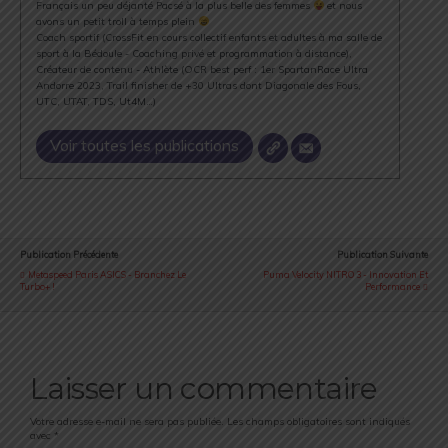
Français un peu déjanté Pacsé à la plus belle des femmes
et nous
avons un petit troll à temps plein
Coach sportif (CrossFit en cours collectif enfants et adultes à ma salle de
sport à la Bédoule - Coaching privé et programmation à distance),
Créateur de contenu - Athlète (OCR best perf : 1er SpartanRace Ultra
Andorre 2023, Trail finisher de +30 Ultras dont Diagonale des Fous,
UTC, UTAT, TDS, Ut4M…)
Voir toutes les publications
Publication Précédente
Publication Suivante
Metaspeed Paris ASICS - Branchez Le
Puma Velocity NITRO 3 - Innovation Et
Turbo+ !
Performance
Laisser un commentaire
Votre adresse e-mail ne sera pas publiée.
Les champs obligatoires sont indiqués
avec
*