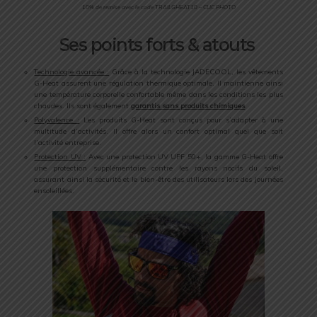
10% de remise avec le code TRAILGHEAT10 – CLIC PHOTO
Ses points forts & atouts
Technologie avancée :
Grâce à la technologie JADECOOL, les vêtements
G-Heat assurent une régulation thermique optimale. Il maintienne ainsi
une température corporelle confortable même dans les conditions les plus
chaudes. Ils sont également
garantis sans produits chimiques
.
Polyvalence :
Les produits G-Heat sont conçus pour s’adapter à une
multitude d’activités. Il offre alors un confort optimal quel que soit
l’activité entreprise.
Protection UV :
Avec une protection UV UPF 50+, la gamme G-Heat offre
une protection supplémentaire contre les rayons nocifs du soleil,
assurant ainsi la sécurité et le bien-être des utilisateurs lors des journées
ensoleillées.