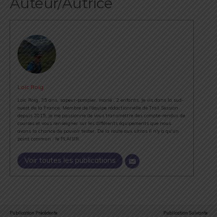
Auteur/Autrice
Loïc Roig
Loïc Roig, 35 ans, sapeur-pompier, marié , 2 enfants. Je vis dans la sud-
ouest de la France. Membre de l'équipe rédactionnelle de Trail Session
depuis 2015, je me passionne de vous transmettre des compte-rendus de
courses et vous renseigner sur les différents équipements que nous
avons la chance de pouvoir tester. De la route aux ultras il n'y a qu'un
point commun : le PLAISIR.
Voir toutes les publications
Publication Précédente
Publication Suivante