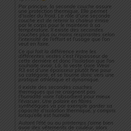
Par principe, la seconde couche assure
une protection thermique. Elle permet
d’isoler du froid. Le rôle d’une seconde
couche est de retenir la chaleur émise
par le corps pour le maintenir à sa
température. Il existe des secondes
couches plus ou moins respirantes selon
l’intensité de l’effort et l’usage que l’on
veut en faire.
Ce qui fait la différence entre les
différentes vestes c’est l’épaisseur de
cette dernière et donc l’isolation que l’on
souhaite avoir. Là, la veste Gore Wear
R3 est d’une épaisseur plutôt fine pour
sa catégorie, et se tourne donc vers une
pratique athlétique et dynamique.
Il existe des secondes couches
thermiques qui ne craignent pas
l’humidité voire l’absorbent pour mieux
l’évacuer. Une polaire en fibres
synthétiques va par exemple garder sa
capacité d’isolation thermique, y compris
lorsqu’elle est humide.
Autant l’été ou au printemps j’aime bien
avoir des vêtements de couleur, alors