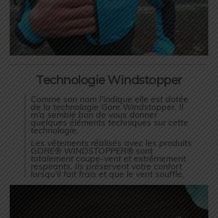
Technologie Windstopper
Comme son nom l’indique elle est dotée
de la technologie Gore Windstopper. Il
m’a semblé bon de vous donner
quelques éléments techniques sur cette
technologie.
Les vêtements réalisés avec les produits
GORE® WINDSTOPPER® sont
totalement coupe-vent et extrêmement
respirants. Ils préservent votre confort
lorsqu’il fait frais et que le vent souffle.