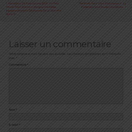
Marathon De Nice Cannes 2019 : Un Pari
The North Face Ultra Endurance II : La
Réussi Pour Salomon Malgré Une Météo
Protection Sous Toutes Conditions...
Apocalyptique Et Découverte De La Nouvelle
Sonic 3 !
Laisser un commentaire
Votre adresse e-mail ne sera pas publiée.
Les champs obligatoires sont indiqués
avec
*
Commentaire
*
Nom
*
E-mail
*