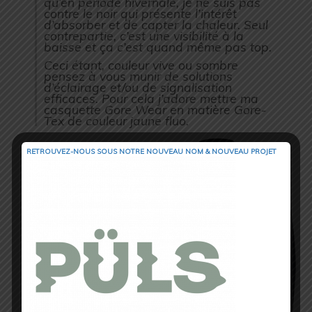
qu’en période hivernale, je ne suis pas
contre le noir qui présente l’intérêt
d’absorber et de capter la chaleur. Seul
contrepartie, c’est une visibilité à la
baisse et ça c’est quand même pas top.
Ceci étant, couleur vive ou sombre
pensez à vous munir de solutions
d’éclairage et/ou de signalisation
efficaces. Pour cela j’adore mettre ma
casquette Gore Wear en matière Gore-
Tex de couleur jaune fluo.
RETROUVEZ-NOUS SOUS NOTRE NOUVEAU NOM & NOUVEAU PROJET