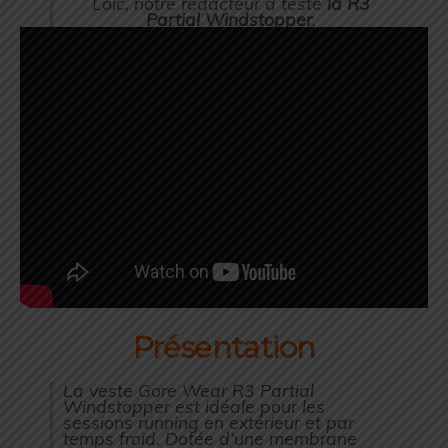
Loïc, notre rédacteur a testé
la R3
Partial Windstopper
.
Présentation
La veste Gore Wear R3 Partial
Windstopper est idéale pour les
sessions running en extérieur et par
temps froid. Dotée d’une membrane