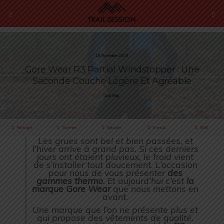
18 Novembre 2019
Gore Wear R3 Partial Windstopper : Une
Seconde Couche Légère Et Agréable
Loïc Roig
Partager
Tweeter
Épingler
E-mail
SMS
Les grues sont bel et bien passées, et
l’hiver arrive à grand pas. Si ces derniers
jours ont étaient pluvieux, le froid vient
de s’installer tout doucement. L’occasion
pour nous de vous présenter
des
gammes thermo
. Et aujourd’hui c’est
la
marque Gore Wear
que nous mettons en
avant.
Une marque que l’on ne présente plus et
qui propose des vêtements de qualité.