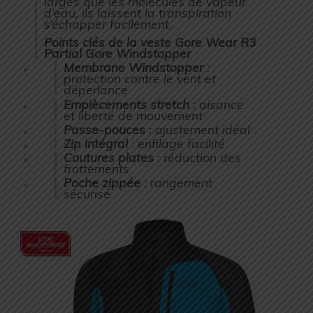
larges que les molécules de vapeur
d’eau, ils laissent la transpiration
s’échapper facilement.
Points clés de la veste Gore Wear R3
Partial Gore Windstopper
Membrane Windstopper
:
protection contre le vent et
déperlance
Empiècements stretch
: aisance
et liberté de mouvement
Passe-pouces
: ajustement idéal
Zip intégral
: enfilage facilité
Coutures plates
: réduction des
frottements
Poche zippée
: rangement
sécurisé