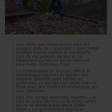
Une veste que j’aime porter pour les
saisons dites de « transition » pour rester
protégé tout en évitant la surchauffe.
Lors de ma période de test je l’ai
également portée en fin de séances
pour éviter d’attraper froid.
La combinaison de tissu en strech et
Windstopper permet de garder une
aisance optimale sans perdre en
protection, ce qui fait une veste aussi à
l’aise pour des sorties en endurance, ou
plus rythmées.
Lors des sorties matinales fraiches, « tu
sais toi aussi (lecteur ou lectrice), celles
qui ne te donnent pas envie d’aller
courir », j’ai grandement apprécié