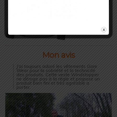
Mon avis
J’ai toujours adoré les vêtements Gore
Wear pour la sobriété et la technicité
des produits. Cette veste Windstopper
ne déroge pas à la règle et propose un
produit bien fini et très agréable a
porter.