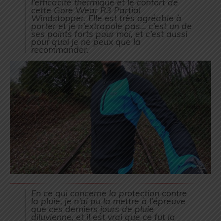
l’efficacité thermique et le confort de
cette Gore Wear R3 Partial
Windstopper. Elle est très agréable à
porter et je n’extrapole pas… c’est un de
ses points forts pour moi, et c’est aussi
pour quoi je ne peux que la
recommander.
En ce qui concerne la protection contre
la pluie, je n’ai pu la mettre à l’épreuve
que ces derniers jours de pluie
diluvienne, et il est vrai que ce fut la