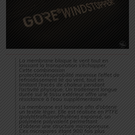
La membrane bloque le vent tout en
laissant la transpiration s’échapper.
Cette combinaison
protection/respirabilité minimise l’effet de
refroidissement lié au vent, tout en
limitant l’excès de chaleur pendant
l’activité physique. Un traitement longue
durée sur le tissu extérieur offre une
résistance à l’eau supplémentaire.
La membrane est laminée afin d’obtenir
un textile léger. Elle est réalisée en PTFE
(polytétrafluoroéthylène) expansé, un
polymère polyvalent permettant
d’obtenir une structure microporeuse.
Ces micropores étant 900 fois plus