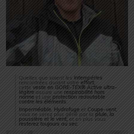
Quelles que soient les
intempéries
rencontrées durant votre
effort
,
cette
veste en GORE-TEX® Active ultra-
légère
assure une
respirabilité hors
norme
et une
protection redoutable
contre les éléments
.
Imperméable
,
Hydrofuge
et
Coupe-vent
,
vous ne serez plus gêné par la
pluie, la
poussière
et le vent,
et en plus vous
resterez toujours au sec
.