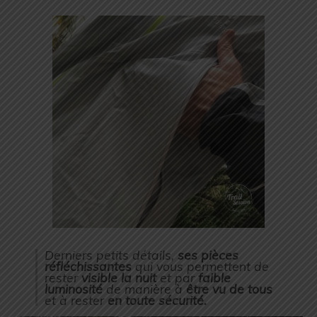
Derniers petits détails,
ses pièces
réfléchissantes
qui vous permettent de
rester
visible la nuit
et par
faible
luminosité
de manière à
être vu de tous
et à rester
en toute sécurité.