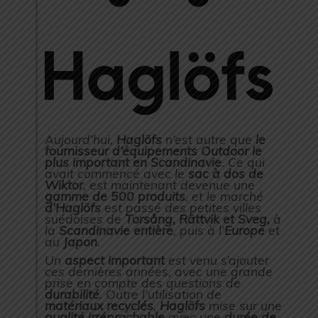
Aujourd’hui,
Haglöfs
n’est autre que
le
fournisseur d’équipements Outdoor le
plus important en Scandinavie
. Ce qui
avait commencé avec le
sac à dos de
Wiktor
, est maintenant devenue une
gamme de 500 produits
, et le marché
d’Haglöfs
est passé des petites villes
suédoises de
Torsång, Rättvik et Sveg,
à
la
Scandinavie entière
, puis à l’
Europe
et
au
Japon
.
Un
aspect important
est venu s’ajouter
ces dernières années, avec une grande
prise en compte des questions de
durabilité
. Outre l’utilisation de
matériaux recyclés
,
Haglöfs
mise sur une
qualité irréprochable
avec une
durée de