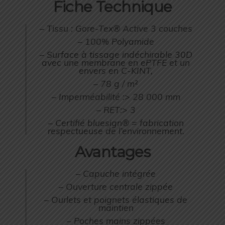
Fiche Technique
– Tissu : Gore-Tex® Active 3 couches
– 100% Polyamide
– Surface à tissage indéchirable 30D
avec une membrane en ePTFE et un
envers en C-KINT,
– 78 g / m²
– Imperméabilité :> 28 000 mm
– RET:> 3
– Certifié bluesign® = fabrication
respectueuse de l’environnement.
Avantages
– Capuche intégrée
– Ouverture centrale zippée
– Ourlets et poignets élastiques de
maintien
– Poches mains zippées