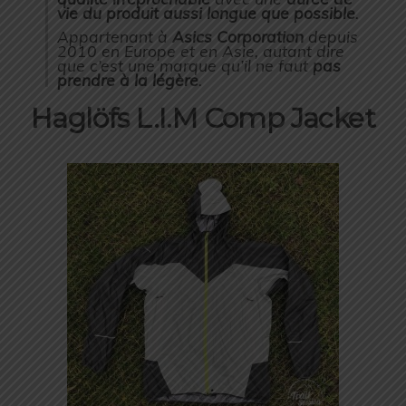
vie du produit aussi longue que possible
.
Appartenant à
Asics Corporation
depuis
2010 en Europe et en Asie, autant dire
que c’est une marque qu’il ne faut
pas
prendre à la légère
.
Haglöfs L.I.M Comp Jacket