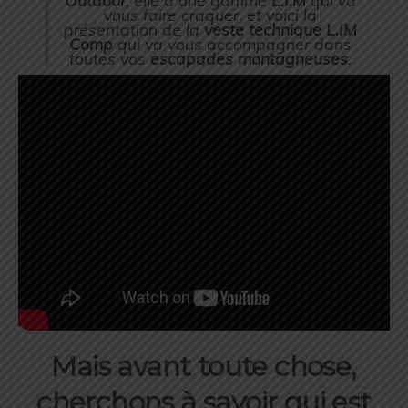
Outdoor
, elle a une gamme
L.I.M
qui va
vous faire craquer, et voici la
présentation de la
veste technique L.IM
Comp
qui va vous accompagner dans
toutes vos
escapades montagneuses
.
Mais avant toute chose,
cherchons à savoir qui est