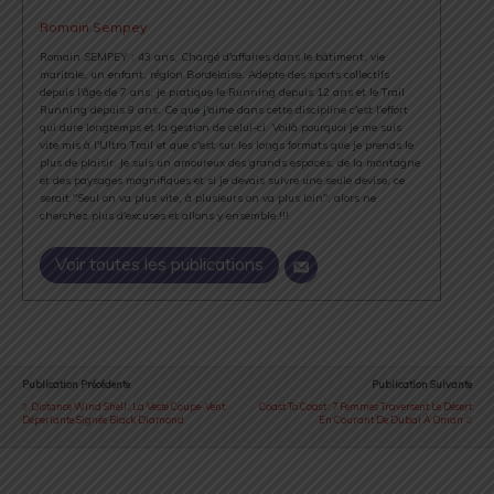
Romain Sempey
Romain SEMPEY : 43 ans, Chargé d'affaires dans le bâtiment, vie
maritale, un enfant, région Bordelaise. Adepte des sports collectifs
depuis l'âge de 7 ans, je pratique le Running depuis 12 ans et le Trail
Running depuis 9 ans. Ce que j'aime dans cette discipline c'est l'effort
qui dure longtemps et la gestion de celui-ci. Voilà pourquoi je me suis
vite mis à l'Ultra Trail et que c'est sur les longs formats que je prends le
plus de plaisir. Je suis un amoureux des grands espaces, de la montagne
et des paysages magnifiques et si je devais suivre une seule devise, ce
serait "Seul on va plus vite, à plusieurs on va plus loin", alors ne
cherchez plus d'excuses et allons y ensemble !!!
Voir toutes les publications
Publication Précédente
Publication Suivante
Distance Wind Shell : La Veste Coupe-Vent
Coast To Coast : 7 Femmes Traversent Le Désert
Déperlante Signée Black Diamond
En Courant De Dubaï À Oman