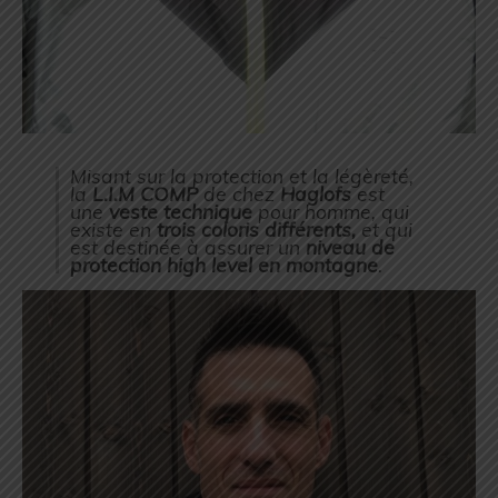
Misant sur la protection et la légèreté,
la
L.I.M COMP
de chez
Haglofs
est
une
veste technique
pour homme, qui
existe en
trois coloris différents,
et qui
est destinée à assurer un
niveau de
protection high level en montagne
.