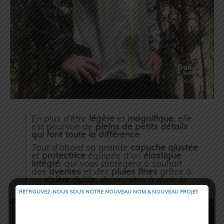
En plus d’être
légère
et
magnifique,
elle
est pourvue de
pleins de petits détails
qui font toute la différence
.
Tout d’abord sa grande
capuche
ajustée
et
protectrice
équipée d’un
élastique
intégré
, qui vous protègera à souhait
des
averses
et des
pluies fines
grâce à
sa
visière rigide
, de manière à avoir la
tête toujours au sec
.
RETROUVEZ-NOUS SOUS NOTRE NOUVEAU NOM & NOUVEAU PROJET