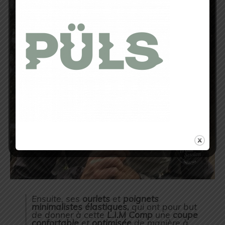
Ensuite, ses
ourlets
et
poignets
minimalistes élastiques,
qui ont pour but
de donner à cette
L.I.M Comp
une
coupe
confortable
et
optimisée
de manière à