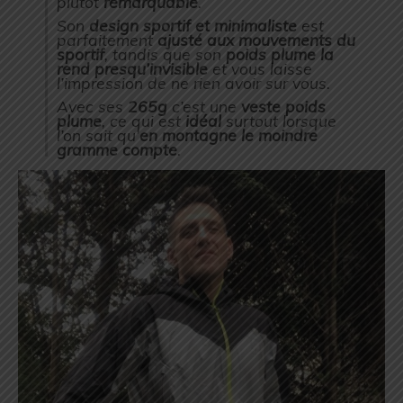
plutôt
remarquable
.
Son
design sportif
et minimaliste
est
parfaitement
ajusté aux mouvements du
sportif
, tandis que son
poids plume la
rend presqu’invisible
et vous laisse
l’impression de ne rien avoir sur vous.
Avec ses
265g
c’est une
veste poids
plume
, ce qui est
idéal
surtout lorsque
l’on sait qu’
en montagne le moindre
gramme compte
.