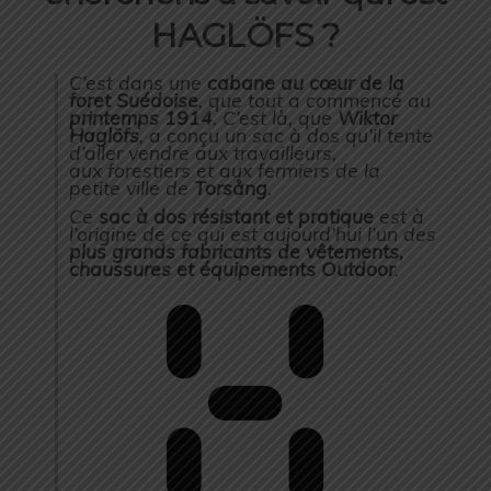
HAGLÖFS ?
C’est dans une
cabane
au cœur de la
foret Suédoise
, que tout a commencé au
printemps 1914
. C’est là, que
Wiktor
Haglöfs
, a conçu un sac à dos qu’il tente
d’aller vendre aux travailleurs,
aux forestiers et aux fermiers de la
petite ville de
Torsång
.
Ce
sac à dos résistant et pratique
est à
l’origine de ce qui est aujourd’hui l’un des
plus
grands fabricants de vêtements,
chaussures et équipements Outdoor
.