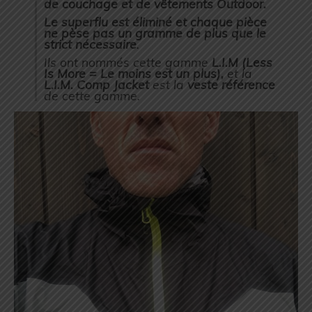
de couchage et de vêtements Outdoor.
Le
superflu est éliminé
et chaque pièce
ne pèse pas un gramme de plus que le
strict nécessaire
.
Ils ont nommés cette gamme
L.I.M (Less
Is More = Le moins est un plus),
et la
L.I.M. Comp Jacket
est la
veste référence
de cette gamme.