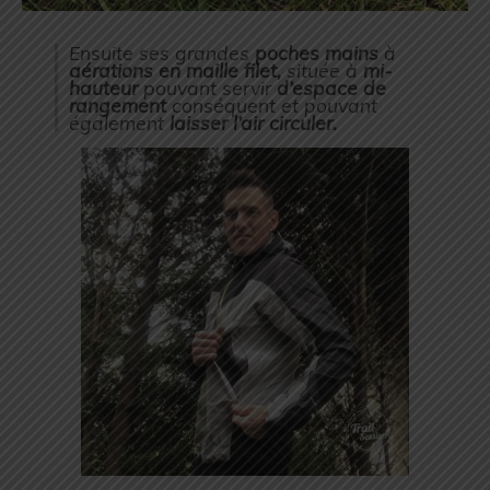
Ensuite ses grandes
poches mains
à
aérations en maille filet,
située à
mi-
hauteur
pouvant servir
d’espace de
rangement
conséquent et pouvant
également
laisser l’air circuler.