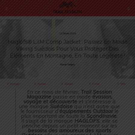
13 Février 2019
Haglöfs® L.I.M Comp Jacket : Passez En Mode
Viking Suédois Pour Vous Protéger Des
Éléments En Montagne, En Toute Légèreté !
Romain Sempey
Partager
Tweeter
Épingler
E-mail
SMS
En ce mois de février,
Trail Session
Magazine
passe en mode
évasion,
voyage et découverte
et s’intéresse à
une marque
Suédoise
qui n’est autre que
le fournisseur d’
équipements Outdoor
le
plus important de toute la
Scandinavie
.
Il s’agit de la marque
HAGLÖFS
, elle se
penche depuis un petit moment sur les
besoins des amoureux des sports