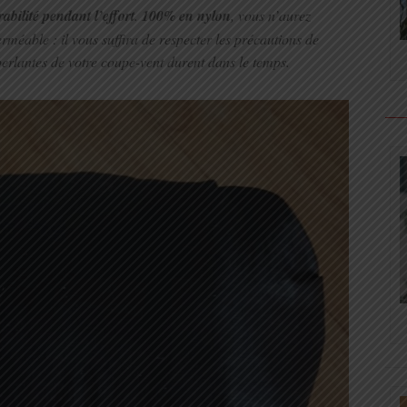
rabilité pendant l’effort
.
100% en nylon
, vous n’aurez
méable : il vous suffira de respecter les précautions de
perlantes de votre coupe-vent durent dans le temps.