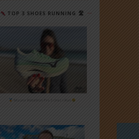
TOP 3 SHOES RUNNING 🛣
Mizuno Rebellion Pro 3 chez i-Run