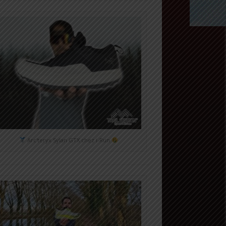
Arc'teryx Sylan GTX chez i-Run