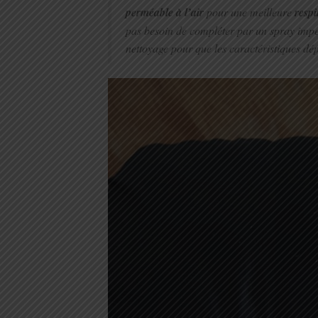
perméable à l’air
pour une meilleure
respi
pas besoin de compléter par un spray imper
nettoyage pour que les caractéristiques dé