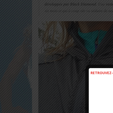
développée par Black Diamond
. Une
vest
six mois et qui à coup sûr va séduire de no
RETROUVEZ-