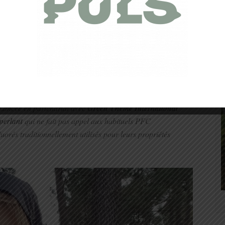
iques et de vous présenter cette veste à la
technologie
ancée en partenariat avec
Green Theme International
perlant
qui ne fait pas appel aux habituels PFC
orés traditionnellement utilisés pour leurs propriétés