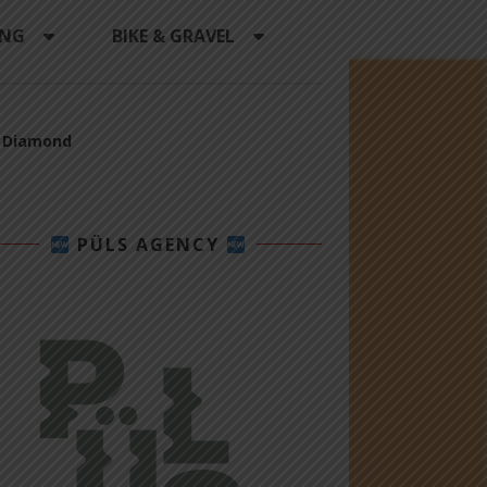
ING
BIKE & GRAVEL
k Diamond
PÜLS AGENCY