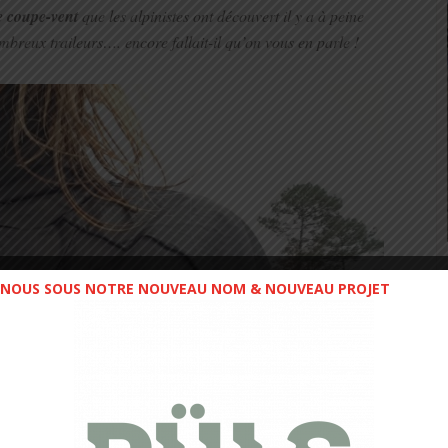
e coupe-vent
que les alpinistes ont découvert il y a à peine
mbreux traileurs…. encore fallait-il qu’on vous en parle !
NOUS SOUS NOTRE NOUVEAU NOM & NOUVEAU PROJET