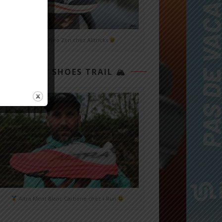
Mizuno Neo Zen chez Alltricks
TOP 3 SHOES TRAIL 🏔
Altra Mont Blanc Carbone chez i-Run