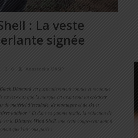
hell : La veste
erlante signée
0
Anastasiia MASIP
Black Diamond
est particulièrement connue et reconnue
s saviez-vous que la marque est avant tout un
créateur
eur de matériel d’escalade, de montagne et de ski
et
ortives outdoor
? Et dans sa gamme textile, la rédaction de
uvert la
Distance Wind Shell
, une veste coupe-vent dont il
lument que l’on vous parle !