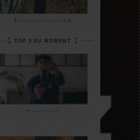
Asics MetaFuji Trail chez T4R
TOP 3 DU MOMENT
Garmin Fénix 7X