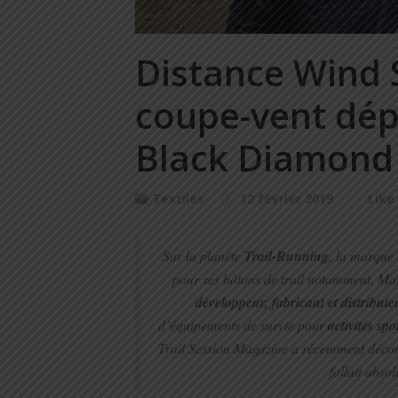
Distance Wind S
coupe-vent dép
Black Diamond
Textiles
12 février 2019
Like
Sur la planète
Trail-Running
, la marque
pour ses bâtons de trail notamment. Mai
développeur, fabricant et distribut
d’équipements de survie pour
activités sp
Trail Session Magazine a récemment déco
fallait abso