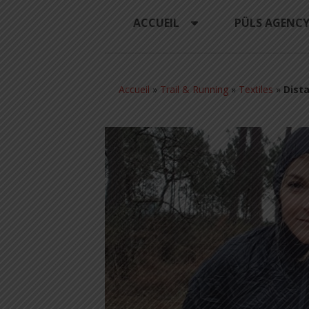
ACCUEIL
PÜLS AGENC
Accueil
»
Trail & Running
»
Textiles
»
Dist