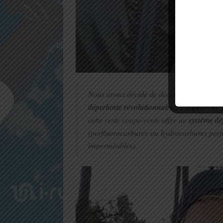
Nous avons décidé de décloisonner les prat
déperlante révolutionnaire : l ‘Aquavent.
L
cette veste coupe-vente offre un
système dé
(perfluorocarbures ou hydrocarbures perflu
imperméables).