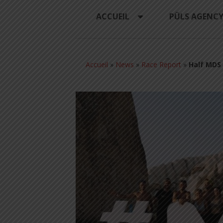
ACCUEIL
PÜLS AGENC
Accueil
»
News
»
Race Report
»
Half MDS 