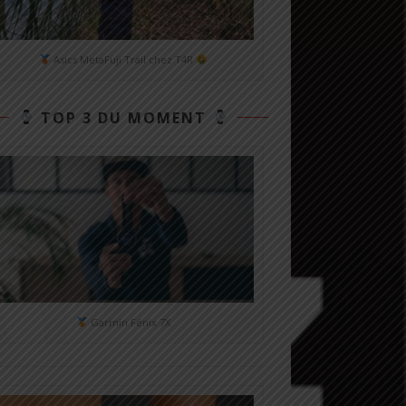
Asics MetaFuji Trail chez T4R
TOP 3 DU MOMENT
Garmin Fénix 7X