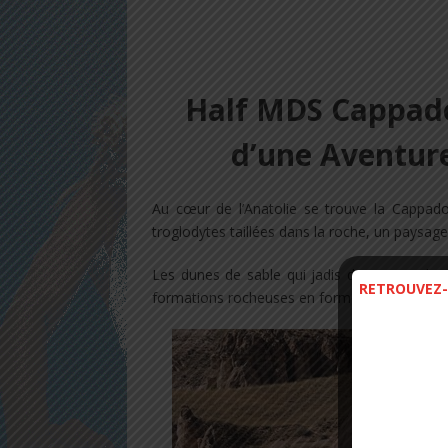
Half MDS Cappado
d’une Aventur
Au cœur de l’Anatolie se trouve la Cappad
troglodytes taillées dans la roche, un paysag
Les dunes de sable qui jadis dominaient la 
RETROUVEZ-
formations rocheuses en forme de cônes.