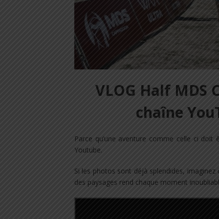
VLOG Half MDS C
chaîne YouT
Parce qu’une aventure comme celle ci doit ê
Youtube.
Si les photos sont déjà splendides, imaginez
des paysages rend chaque moment inoubliabl