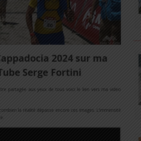
appadocia 2024 sur ma
ube Serge Fortini
tre partagée aux yeux de tous voici le lien vers ma video
 combien la réalité dépasse encore ces images. L’immensité
e.