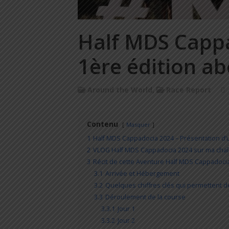
Half MDS Capp
1ère édition ab
Around the World
,
Race Report
Contenu
Masquer
1
Half MDS Cappadocia 2024 – Présentation d
2
VLOG Half MDS Cappadocia 2024 sur ma chaî
3
Récit de cette Aventure Half MDS Cappadoc
3.1
Arrivée et Hébergement
3.2
Quelques chiffres clés qui permettent 
3.3
Déroulement de la course
3.3.1
Jour 1
3.3.2
Jour 2