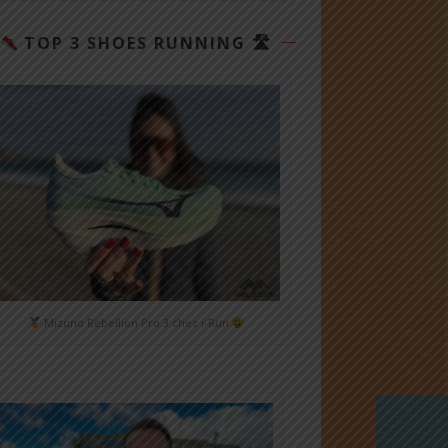
TOP 3 SHOES RUNNING 🛣
Mizuno Rebellion Pro 3 chez i-Run