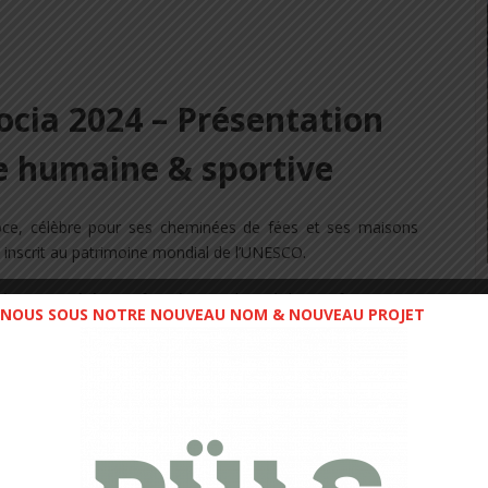
cia 2024 – Présentation
e humaine & sportive
oce, célèbre pour ses cheminées de fées et ses maisons
e inscrit au patrimoine mondial de l’UNESCO.
région ont été transformées par les siècles en fascinantes
NOUS SOUS NOTRE NOUVEAU NOM & NOUVEAU PROJET