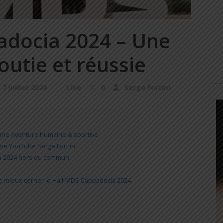
adocia 2024 – Une
outie et réussie
7 juillet 2024
Like
0
Serge Fortini
’une Aventure humaine & sportive
ne YouTube Serge Fortini
ia 2024 hors du commun
de mieux cerner le Half MDS Cappadocia 2024