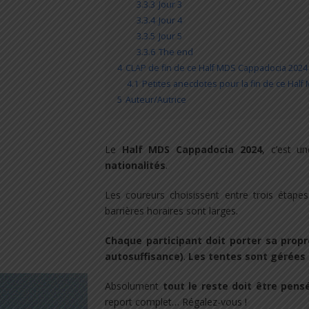
3.3.3
Jour 3
3.3.4
Jour 4
3.3.5
Jour 5
3.3.6
The end
4
CLAP de fin de ce Half MDS Cappadocia 2024
4.1
Petites anecdotes pour la fin de ce Hal
5
Auteur/Autrice
Le
Half MDS Cappadocia 2024
, c’est 
nationalités
.
Les coureurs choisissent entre trois étap
barrières horaires sont larges.
Chaque participant doit porter sa propr
autosuffisance)
.
Les tentes sont gérées 
Absolument
tout le reste doit être pens
report complet… Régalez-vous !