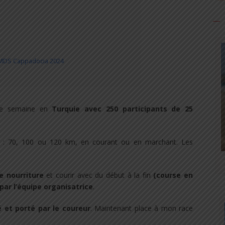
f MDS Cappadocia 2024
une semaine en
Turquie avec 250 participants de 25
es : 70, 100 ou 120 km, en courant ou en marchant. Les
e nourriture
et courir avec du début à la fin
(course en
par l’équipe organisatrice
.
é et porté par le coureur
. Maintenant place à mon race