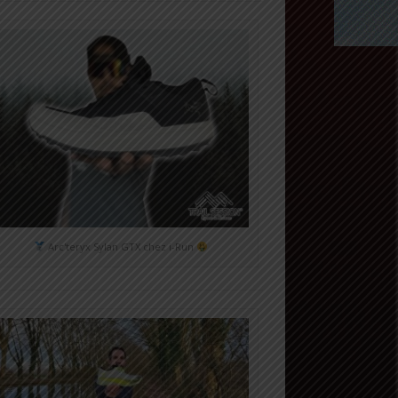
Arc'teryx Sylan GTX chez i-Run