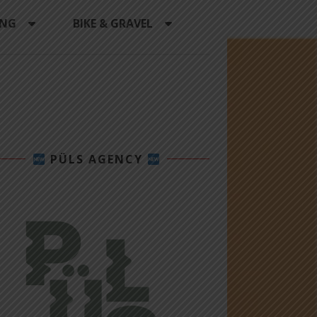
ING
BIKE & GRAVEL
PÜLS AGENCY