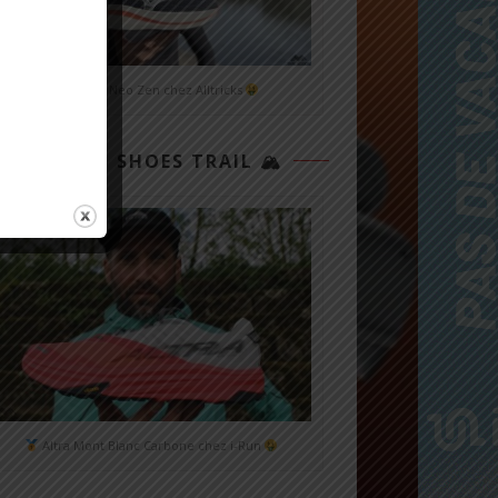
Mizuno Neo Zen chez Alltricks
TOP 3 SHOES TRAIL 🏔
Altra Mont Blanc Carbone chez i-Run