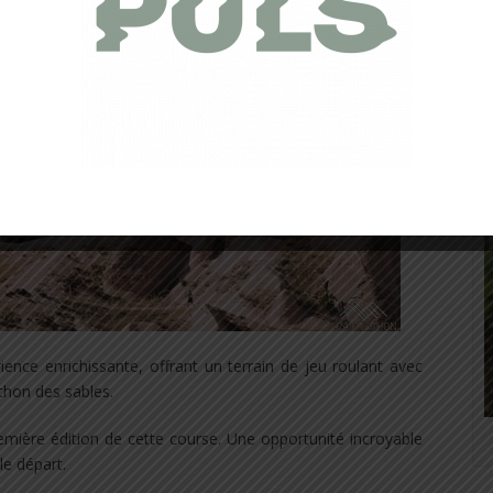
ence enrichissante, offrant un terrain de jeu roulant avec
thon des sables.
 première édition de cette course. Une opportunité incroyable
le départ.