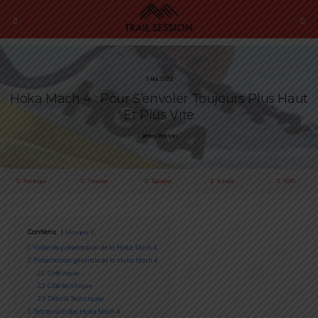
3 Mai 2021
Hoka Mach 4 : Pour S’envoler Toujours Plus Haut
Et Plus Vite
Jérémy Besson
Partager
Tweeter
Épingler
E-mail
SMS
Contenu
Masquer
1
Vidéo de présentation de la Hoka Mach 4
2
Présentation générale de la Hoka Mach 4
2.1
Coté visuel
2.2
Côté technique
2.3
Détails Techniques
3
Test terrain des Hoka Mach 4