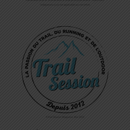
indiquerons si un est applicable sur cet article
©Trail Session Magazine, Mai 2021