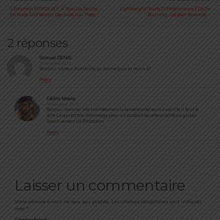
Salomon WINGS SKY : À Vous Les Sorties
Lightweight Shorts Et Performance T De On
En Mode Tout Terrain Des Ailes Aux Pieds !
Running : Les Bien Nommés
2 réponses
Samuel DENIS
30 novembre 2021
Bonjour, niveau durabilité, ça donne quoi la mach 4?
Reply
Cédric Masip
30 novembre 2021
Bonjour Samuel, très honnêtement la semelle extérieure s’use vite, il faut le
dire. Ce qui est très dommage pour un produit de cette qualité au global.
Sportivement. La Rédaction
Reply
Laisser un commentaire
Votre adresse e-mail ne sera pas publiée.
Les champs obligatoires sont indiqués
avec
*
Commentaire
*