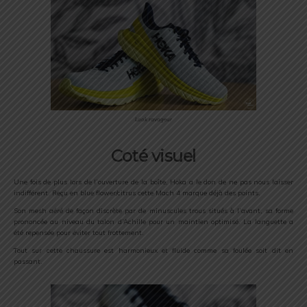
Look ravageur
Coté visuel
Une fois de plus lors de l’ouverture de la boîte, Hoka a le don de ne pas nous laisser
indifférent. Reçu en blue flower/citrus cette Mach 4 marque déjà des points.
Son mesh aéré de façon discrète par de minuscules trous situés à l’avant, sa forme
prononcée au niveau du talon d’Achille pour un maintien optimisé. La languette a
été repensée pour éviter tout frottement.
Tout sur cette chaussure est harmonieux et fluide comme sa foulée soit dit en
passant.