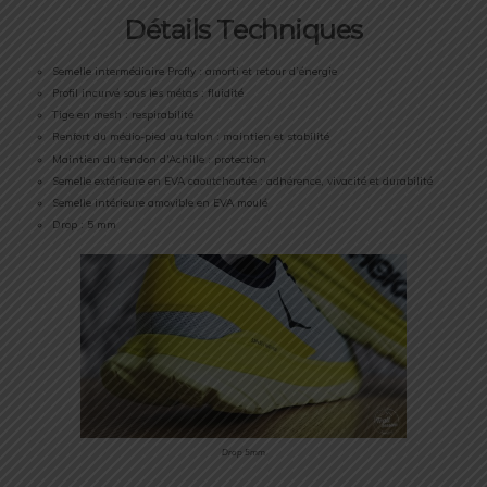
Détails Techniques
Semelle intermédiaire Profly : amorti et retour d’énergie
Profil incurvé sous les métas : fluidité
Tige en mesh : respirabilité
Renfort du médio-pied au talon : maintien et stabilité
Maintien du tendon d’Achille : protection
Semelle extérieure en EVA caoutchoutée : adhérence, vivacité et durabilité
Semelle intérieure amovible en EVA moulé
Drop : 5 mm
Drop 5mm