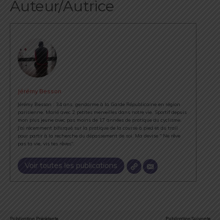
Auteur/Autrice
Jérémy Besson
Jérémy Besson : 34 ans, gendarme à la Garde Républicaine en région
parisienne. Marié avec 2 petites merveilles dans notre vie. Sportif depuis
mon plus jeune avec pas moins de 17 années de pratique du cyclisme.
J'ai récemment bifurqué sur la pratique de la course à pied et du trail
pour partir à la recherche du dépassement de soi. Ma devise " Ne rêve
pas ta vie, vis tes rêves".
Voir toutes les publications
Publication Précédente
Publication Suivante