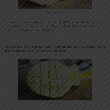
Technologie ProFly
Information important cette Mach 4 a un drop de 5mm avec 29mm au niveau du
talon et 24mm à l’avant. Le tout pour 216g en taille 42. Effectivement elles sont très
légères aussi bien aux pieds qu’à la pesée.
Dans le but de renforcer ce faible drop Hoka fait en sorte qu’il y ait un profil incurvé
sous les métas pour une fluidité de foulée accentuée.
Mousse EVA