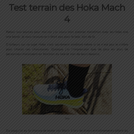
Test terrain des Hoka Mach
4
Retour aux sources pour moi car j’ai couru mon premier marathon avec les Hoka one
one bondi. Je vous rassure ce n’était pas pour le look, loin de là.
D’ailleurs sur ce sujet Hoka s’est sacrément amélioré même si ce n’est pas le critère
pour choisir ces chaussures. Quoique j’ai l’impression que de plus en plus de
personnes choisissent en fonction du look et non de leurs besoins.
Test
Du coup j’ai eu la chance de tester ces Mach 4 lors de divers entraînements allant du