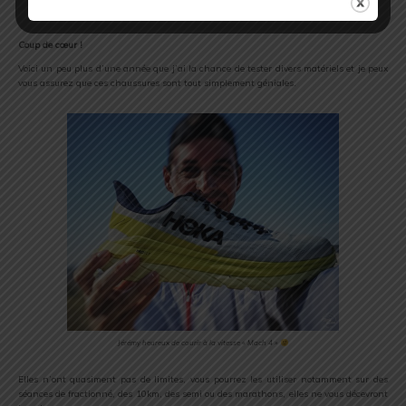
4
Coup de cœur !
Voici un peu plus d’une année que j’ai la chance de tester divers matériels et je peux
vous assurez que ces chaussures sont tout simplement géniales.
Jérémy heureux de courir à la vitesse « Mach 4 »
Elles n’ont quasiment pas de limites, vous pourrez les utiliser notamment sur des
séances de fractionné, des 10km, des semi ou des marathons, elles ne vous décevront