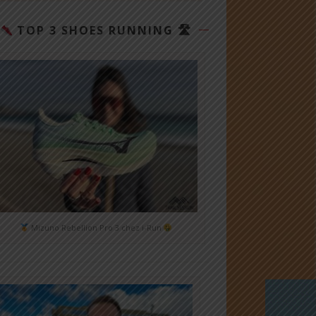
TOP 3 SHOES RUNNING 🛣
Mizuno Rebellion Pro 3 chez i-Run