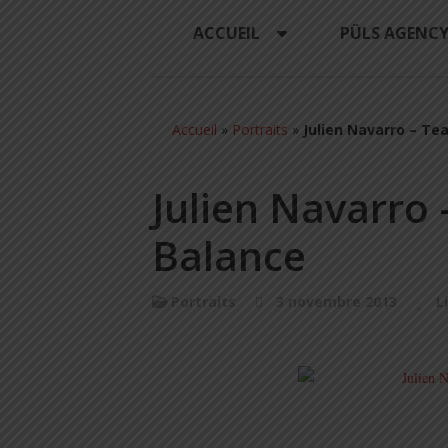
ACCUEIL
PÜLS AGENC
Accueil
»
Portraits
»
Julien Navarro – T
Julien Navarro
Balance
Portraits
3 novembre 2013
L
.