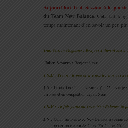
Aujourd’hui Trail Session à le plaisir
du Team New Balance
. Cela fait long
temps maintenant d’en savoir un peu plus
.
Trail Session Magazine : Bonjour Julien et merci d
Julien Navarro :
Bonjour à tous !
T.S.M : Peux-tu te présenter à nos lecteurs qui ne 
J.N :
Je suis donc Julien Navarro, j’ai 25 ans et je 
varoises et en compétition depuis 5 ans.
T.S.M : Tu fais partie du Team New Balance, tu p
J.N :
Oui, l’histoire avec New Balance a commen
me proposer un contrat de 2 ans. En fait, en 2011,