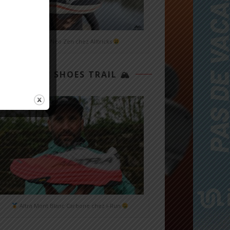
Mizuno Neo Zen chez Alltricks
TOP 3 SHOES TRAIL 🏔
Altra Mont Blanc Carbone chez i-Run