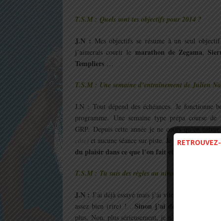
T.S.M : Quels sont tes objectifs pour 2014 ?
J.N :
Mes objectifs se résume à un seul objectif 
marathon de Zegama
Sier
j’aimerais courir le
,
Templiers
…
T.S.M : Une semaine d’entraînement de Julien Nav
J.N : Tout dépend des échéances. Je fonctionne be
programme. Une semaine type prépa course de m
GRP. Depuis cette année je ne cours qu’en nature 
côte)
et aucune séance sur piste. Je croise souvent 
RETROUVEZ-
du plaisir dans ce que l’on fait et sentir une pro
T.S.M : Tu suis des règles au niveau hygiène alime
J.N :
J’ai déjà essayé mais j’ai vite laissé tomber. 
Sinon j’ai déjà testé le Mc
assez bien (rire) ! .
plus. Non, plus sérieusement, je n’ai pas vraiment 