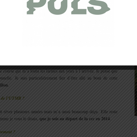
uis pas difficile, je mange un peu de tout.
le course qui m’a foutu les larmes aux yeux à l’arrivée. Je pense que
onnelle. Je suis particulièrement fier d’être allé au bout de cette
llon
.
e de l’UTMB ?
it rêver plusieurs années mais m’a aussi beaucoup déçu. Elle reste
que je sois au départ de la ccc en 2014
omme je vous le disais,
.
èrement ?