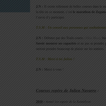
J.N :
Il existe tellement de belles courses dans le m
le marathon de Zegam
la tête en ce moment, c’est
l’envie d’y participer.
T.S.M : Un conseil aux personnes qui souhaiteraien
J.N :
Débuter par des Trails courts
(30km Max)
, bi
Savoir mesurer ses capacités
et ne pas se prendre
surtout prendre beaucoup de plaisir sur les sentiers.
T.S.M : Merci à toi Julien !
J.N :
Merci à vous !
.
Courses
repère
de Julien Navarro
:
2010
:
6eme/ 1er espoir de la Saintélyon