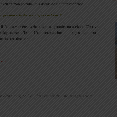
a cru en mon potentiel et a décidé de me faire confiance.
propension à la déconnade, tu confirme ?
il faut savoir être sérieux sans se prendre au sérieux
e
. C’est vrai
les déplacements Team. L’ambiance est bonne , les gens sont pour la
uvais caractère
(rire)
.
r dans ce que l’on fait et sentir une progression… »