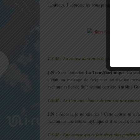
habitudes. J’apprécie les bons produits, mais je ne s
.
.
T.S.M : La course dont tu es le plus fier ?
J.N :
La TransMartinique
Sans hésitation
. La seu
c’était un mélange de fatigue et satisfaction pers
Antoine Gui
aventure et fier de finir second derrière
T.S.M : As-t’on une chance de voir sur une cours
J.N :
Alors la je ne sais pas ! Cette course m’a fa
néanmoins une course mythique et il se peut que, c
T.S.M : Une course qui te fais rêver plus particuli