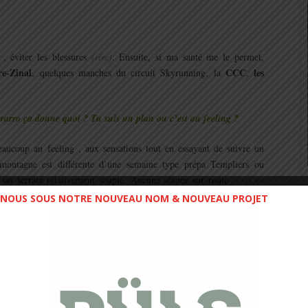
, éviter les blessures
(rire)
. Ensuite, si ma santé me le permet,
re-Zinal
CCC
les
, quelques manches du circuit Skyrunning, la
,
arro ça donne quoi ? Tu suis un plan ou c’est au feeling ?
aucoup au feeling , aux sensations tout en essayant de suivre un
ontagne est différente d’une semaine type prépa Templiers ou
sur terrain relativement souple. Aucune séance sur route
(sauf en
L’important reste de prendre
mes entraînements Trail avec du vélo.
NOUS SOUS NOTRE NOUVEAU NOM & NOUVEAU PROJET
gression
.
ntaire ?
Actuellement je suis un régime
« Prince choco, Nutella »
qui marche
 Do en protocole alimentaire d’avant course
, c’est pas mal non
de règles d’hygiène alimentaire. C’est plus des bonnes et mauvaises