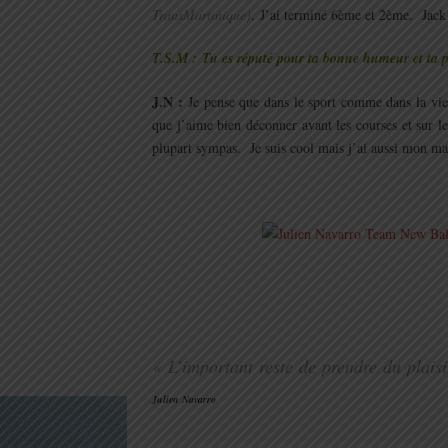
TransMartinique)
. J’ai terminé 6ème et 2ème. Jack 
T.S.M : Tu es réputé pour ta bonne humeur et ta 
J.N :
Je pense que dans le sport comme dans la vi
que j’aime bien déconner avant les courses et sur 
plupart sympas. Je suis cool mais j’ai aussi mon ma
.
.
.
« L’important reste de prendre du plaisi
Julien Navarro
.