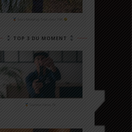
Asics MetaFuji Trail chez T4R
TOP 3 DU MOMENT
Garmin Fénix 7X