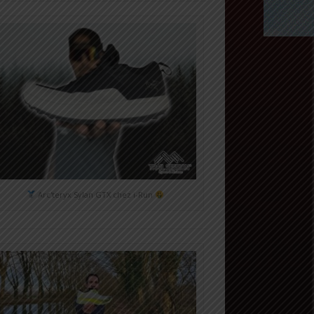
Arc'teryx Sylan GTX chez i-Run