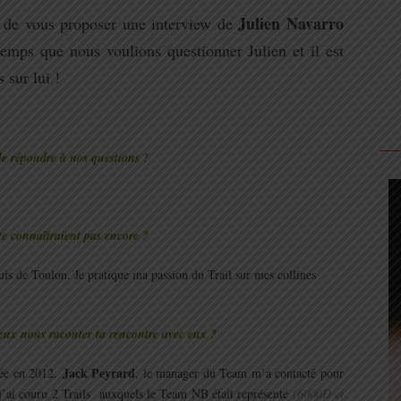
Julien Navarro
de vous proposer une interview de
temps que nous voulions questionner Julien et il est
 sur lui !
e répondre à nos questions !
te connaîtraient pas encore ?
suis de Toulon. Je pratique ma passion du Trail sur mes collines
eux nous raconter ta rencontre avec eux ?
Jack Peyrard
cée en 2012.
, le manager du Team m’a contacté pour
 j’ai couru 2 Trails auxquels le Team NB était représenté
(6000D et