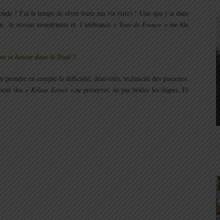
onde ! J’ai le temps de rêver toute ma vie (rire) ! Une que j’ai dans
a
. le niveau monstrueux et l’ambiance
« Tour de France »
me file
t se lancer dans le Trail ?
en prendre en compte la difficulté, dénivelés, technicité des parcours.
 pour des
« Kilian Jornet »
,se préserver, ne pas brûler les étapes. Et