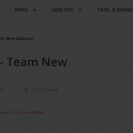
Y
NEWS
HEALTHY
TRAIL & RUNN
eam New Balance
 – Team New
ike
0
Cédric Masip
.