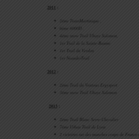
2011
:
2ème TransMartinique ,
6ème 6000D ,
4ème snow Trail Ubaye Salomon,
1er Trail de la Sainte-Baume
1er Trail du Verdon
1er NeanderTrail
2012
:
2ème Trail du Ventoux Ergysport
3ème snow Trail Ubaye Salomon
2013
:
2ème Trail Blanc Serre-Chevalier
7ème Urban Trail de Lyon
2 victoires sur des manches coupe de France