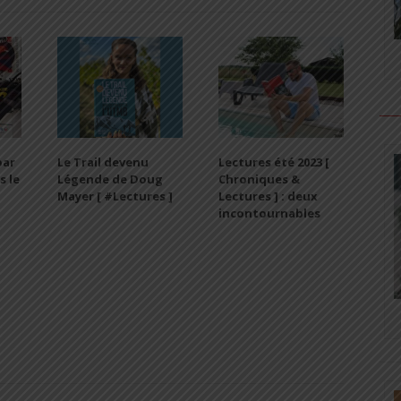
par
Le Trail devenu
Lectures été 2023 [
s le
Légende de Doug
Chroniques &
Mayer [ #Lectures ]
Lectures ] : deux
incontournables