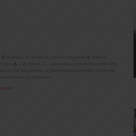
Fondateur & CEO @trail_session_magazine
Odessa -
Cyclist
⇣ My Strava ⇣ → www.strava.com/athletes/18867396
vie, le plus loin possible, le plus longtemps possible. Emprunter
rtant est de s’y (re)trouver".
session/