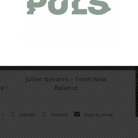
a vie, le plus loin possible, le plus longtemps possible.
rs, même les impasses, le plus important est de s’y
ications
NEXT POST
:
Julien Navarro – Team New
e !
Balance
 +
Linkedin
Pinterest
Share by email