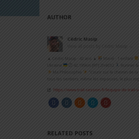
AUTHOR
Cédric Masip
View all posts by Cédric Masip
→
▲ Cédric Masip - 42 ans ▲
Marié - 1 enfant
Ukraine
⏱ 42.195km [RP] 2h46’52
Runner & 
Ma Philosophie
"Courir sur le chemin de la 
tous les sentiers, même les impasses, le plus impo
https://www.trail-session.fr/lequipe-de-trail-
RELATED POSTS