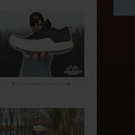
Arc'teryx Sylan GTX chez i-Run