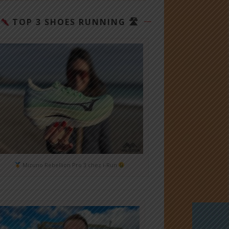
TOP 3 SHOES RUNNING 🛣
Mizuno Rebellion Pro 3 chez i-Run