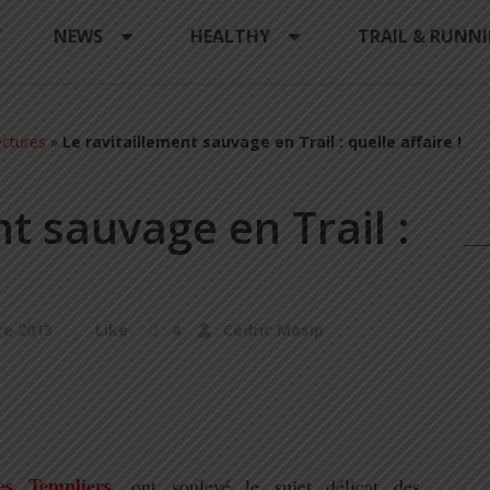
Y
NEWS
HEALTHY
TRAIL & RUNN
ctures
»
Le ravitaillement sauvage en Trail : quelle affaire !
nt sauvage en Trail :
e 2013
Like
4
Cédric Masip
es Templiers
, ont soulevé le sujet délicat des