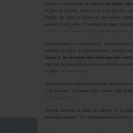
ces étapes qui 
repense à ces moments de solitude,
le gros du peloton, même si ce n’est pas très
«sp
famille, les amis ou encore les spectateurs. Certe
podium et cela relève d’avantage du signe d’encou
tend un verre d’eau à son papa qui marque le pas, ne
Pour les Elites ce n’est pas pareil, l’échange d’une
emballer la course. La déshydratation, au même titr
course et ne devraient sans doute pas être court-
chercher au plus profond de soit les dernières resso
le sport
(de haut niveau)
.
Aujourd’hui les organisations luttent vraiment cont
d’un parcours. Comment lutter contre cette prati
d’autres sports)
?
Doit-on dénoncer et punir ses adeptes ou les lai
davantage encadré ? Les spectateurs qui assistent à c
.