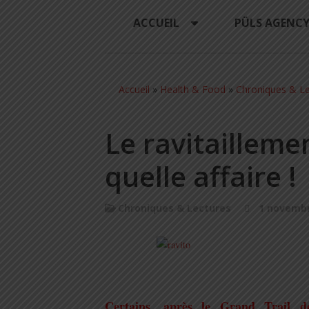
ACCUEIL
PÜLS AGENC
Accueil
»
Health & Food
»
Chroniques & Le
Le ravitailleme
quelle affaire !
Chroniques & Lectures
1 novembr
.
Certains, après le Grand Trail d