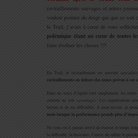
ravitaillements sauvages et autres joyeuse
vouloir pointer du doigt qui que ce soit 
le Trail, j’avais à cœur de vous sollici
polémique étant au cœur de toutes l
faire évoluer les choses !?!
.
En Trail, le ravitaillement est souvent
«encadré»
ravitaillements en dehors des zones prévus à cet e
Dans un souci d’équité tout simplement, les zones 
coureur ne soit
«avantagé»
. Les organisations po
terrain et de ses difficultés. A mon niveau, je pre
mais lorsque la performance prends plus d’impo
Ne vous est-il jamais arrivé de trouver le temps long
la difficulté, la bravoure, l’envie de rallier le proc