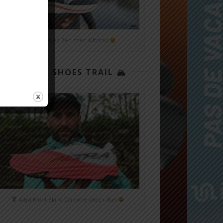
Mizuno Neo Zen chez Alltricks
TOP 3 SHOES TRAIL 🏔
Altra Mont Blanc Carbone chez i-Run