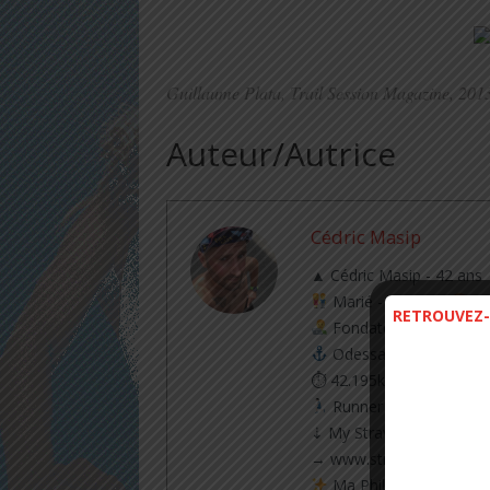
Guillaume Plata, Trail Session Magazine, 201
Auteur/Autrice
Cédric Masip
▲ Cédric Masip - 42 ans
Marié - 1 enfant
RETROUVEZ-
Fondateur & CEO @tra
Odessa - Ukraine
⏱ 42.195km [RP] 2h46’5
Runner & Cyclist
⇣ My Strava ⇣
→ www.strava.com/athle
Ma Philosophie