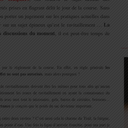
tés prises en flagrant délit le jour de la course. Sans
ou porter un jugement sur les pratiques actuelles dans
La
ter sur un sujet épineux qu’est le ravitaillement …
es discussions du moment
, il est peut-être temps de
les
par le règlement de la course. En effet, en règle générale
ffet ne sont pas autorisés
, mais alors pourquoi ?
de ravitaillements doivent être les mêmes pour tous afin qu’aucun
sitionnent les zones de ravitaillement en ayant la connaissance du
nds avec moi tout le nécessaire, gels, barres de céréales, boissons…
rtance
je conçois que le poids du sac devienne important.
 entre deux ravitos ? C’est aussi cela le charme du Trail, la fatigue,
hain point d’eau. Une fois la ligne d’arrivée franchie, pour ma part je