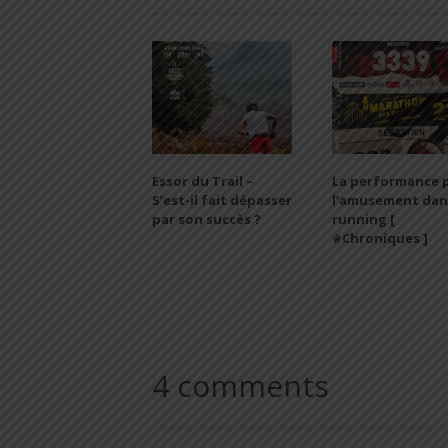
Essor du Trail –
La performance 
S’est-il fait dépasser
l’amusement dan
par son succès ?
running [
#Chroniques ]
4 comments