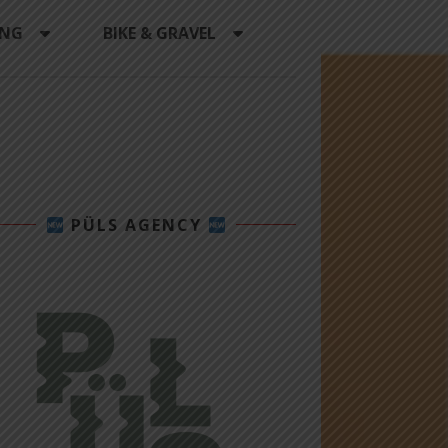
ING
BIKE & GRAVEL
PÜLS AGENCY