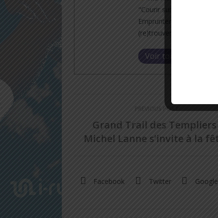
"Courir sur le chemin de l
Emprunter tous les sentie
(re)trouver".
Voir toutes les publ
PREVIOUS POST
Grand Trail des Templiers 
Michel Lanne s’invite à la fêt
Facebook
Twitter
Google