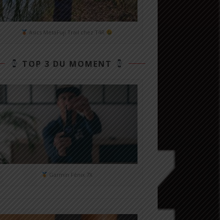
Asics MetaFuji Trail chez T4R
TOP 3 DU MOMENT
Garmin Fénix 7X