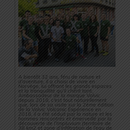
A bientôt 32 ans, féru de nature et
d’aventure, il a choisi de vivre en
Norvège, lui offrant les grands espaces
et la tranquillité qu’il chérit tant.
Ambassadeur de la marque Volvic
depuis 2018, c’est tout naturellement
que, lors de sa visite sur la 2ème édition
de la Volvic Volcanic Expérience en
2018, il a été séduit par la nature et les
hommes rencontrés et émerveillé par la
découverte de l’Impluvium (territoire de
38 km2 et zone d’infiltration de l’eau de