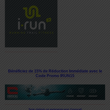
Bénéficiez de 15% de Réduction Immédiate avec le
Code Promo IRUN15
Tests réalisés en partenariat avec Crosscall