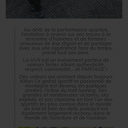
Au-delà de la performance sportive,
l’invitation à revenir sur ses traces à la
rencontre d’hommes et de femmes
amoureux de leur région et de partager
avec eux une expérience hors du temps,
prend tout son sens.
La VVX est un événement porteur de
valeurs fortes alliant authenticité,
respect, convivialité… et PARTAGE !
Des valeurs qui animent depuis toujours
Kilian Ce grand sportif et passionné de
montagne est devenu, en quelques
années, l’icône du trail running. Ses
grandes et nombreuses victoires, ses
exploits et son charisme en font l’un des
sportifs les plus connus dans le monde
du trail et bien au-delà, puisqu’il est
également largement reconnu dans le
monde de l’aventure et de l’outdoor.