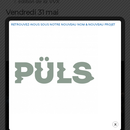
édition de la VVX
Vendredi 31 mai
Toute la journée
RETROUVEZ-NOUS SOUS NOTRE NOUVEAU NOM & NOUVEAU PROJET
Kilian sera présent toute la journée pour
soutenir les coureurs quel que soit leur
âge ou leur niveau, en passant du tout
nouveau 110km par l’iconique Trail de
l’Impluvium pour enfin finir avec l’inédit
Kids Trail !