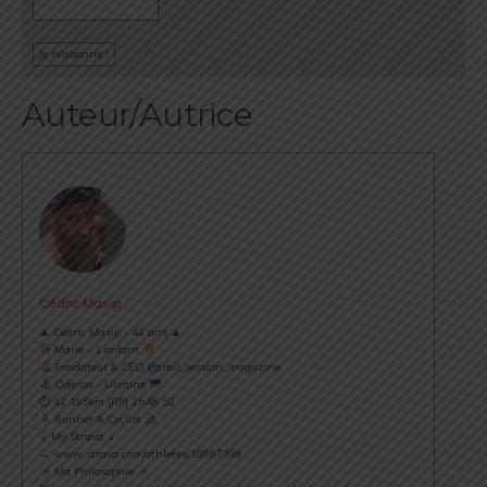
Auteur/Autrice
Cédric Masip
▲ Cédric Masip - 42 ans ▲
Marié - 1 enfant
Fondateur & CEO @trail_session_magazine
Odessa - Ukraine
⏱ 42.195km [RP] 2h46’52
Runner & Cyclist
⇣ My Strava ⇣
→ www.strava.com/athletes/18867396
Ma Philosophie