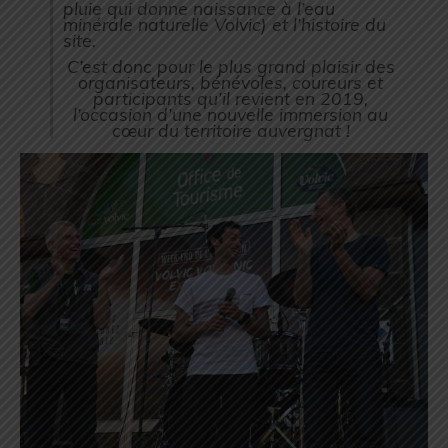
pluie qui donne naissance à l’eau
minérale naturelle Volvic) et l’histoire du
site.
C’est donc pour le plus grand plaisir des
organisateurs, bénévoles, coureurs et
participants qu’il revient en 2019,
l’occasion d’une nouvelle immersion au
cœur du territoire auvergnat !