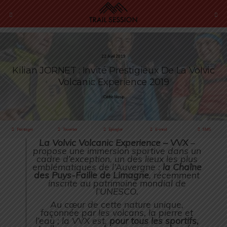
22 Avril 2019
Kilian JORNET : Invité Prestigieux De La Volvic
Volcanic Experience 2019
Cédric Masip
Partager
Tweeter
Épingler
E-mail
SMS
La Volvic Volcanic Experience – VVX
–
propose une immersion sportive dans un
cadre d’exception, un des lieux les plus
emblématiques de l’Auvergne :
la Chaîne
des Puys-Faille de Limagne
, récemment
inscrite au patrimoine mondial de
l’UNESCO.
Au cœur de cette nature unique,
façonnée par les volcans, la pierre et
l’eau ; la VVX est,
pour tous les sportifs,