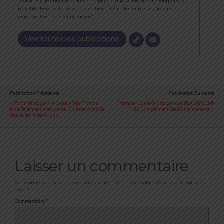
"Courir sur le chemin de la vie, le plus loin possible, le plus longtemps
possible. Emprunter tous les sentiers, même les impasses, le plus
important est de s’y (re)trouver".
Voir toutes les publications
Publication Précédente
Publication Suivante
Polar Vantage V : A Ce Jour Très "timide",
Pratiquer L’auto-Massage Avec BLACKROLL®
Mais Tellement Attrayante... En Attendant De
En Complément Des Entraînements
Nouvelles Mises À Jour...
Laisser un commentaire
Votre adresse e-mail ne sera pas publiée.
Les champs obligatoires sont indiqués
avec
*
Commentaire
*