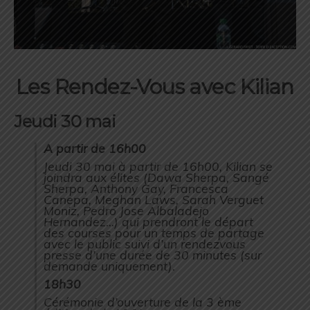
Les Rendez-Vous avec Kilian
Jeudi 30 mai
A partir de 16h00
Jeudi 30 mai à partir de 16h00, Kilian se
joindra aux élites (Dawa Sherpa, Sangé
Sherpa, Anthony Gay, Francesca
Canepa, Meghan Laws, Sarah Verguet
Moniz, Pedro Jose Albaladejo
Hernandez…) qui prendront le départ
des courses pour un temps de partage
avec le public suivi d’un rendezvous
presse d’une durée de 30 minutes (sur
demande uniquement).
18h30
Cérémonie d’ouverture de la 3 ème