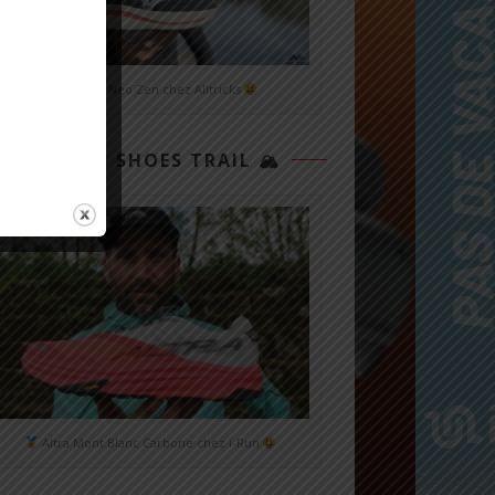
Mizuno Neo Zen chez Alltricks
TOP 3 SHOES TRAIL 🏔
Altra Mont Blanc Carbone chez i-Run