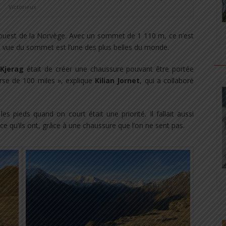
Victorieux
ouest de la Norvège. Avec un sommet de 1 110 m, ce n’est
a vue du sommet est l’une des plus belles du monde.
a
Kjerag
était de créer une chaussure pouvant être portée
rse de 100 miles », explique
Kilian Jornet
, qui a collaboré
les pieds quand on court était une priorité. Il fallait aussi
ce qu’ils ont, grâce à une chaussure que l’on ne sent pas.