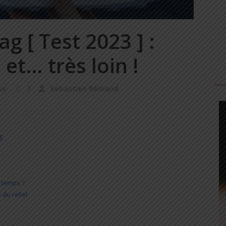
 [ Test 2023 ] :
 et… très loin !
ke
7
Sébastien Rémond
g
t temps ?
 du relief