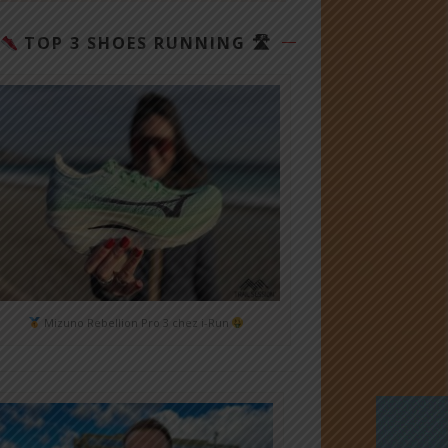
TOP 3 SHOES RUNNING 🛣
Mizuno Rebellion Pro 3 chez i-Run