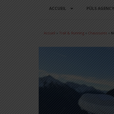
ACCUEIL
PÜLS AGENC
Accueil
»
Trail & Running
»
Chaussures
»
N