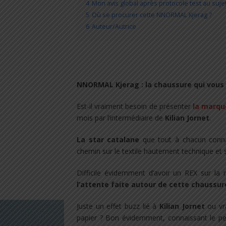
4
Mon avis global après protocole test au suj
5
Où se procurer cette NNORMAL Kjerag ?
6
Auteur/Autrice
NNORMAL Kjerag : la chaussure qui vous 
Est-il vraiment besoin de présenter
la marq
mois par l’intermédiaire de
Kilian Jornet
.
La star catalane
que tout à chacun connai
chemin sur le textile hautement technique et 
Difficile évidemment d’avoir un REX sur l
l’attente faite autour de cette chaussur
Juste un effet buzz lié à
Kilian Jornet
ou vra
papier ? Bon évidemment, connaissant le per