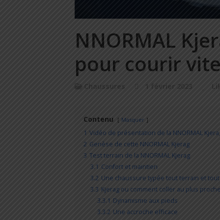
NNORMAL Kjerag
pour courir vite
Chaussures
1 février 2023
Li
Contenu
Masquer
1
Vidéo de présentation de la NNORMAL Kjera
2
Genèse de cette NNORMAL Kjerag
3
Test terrain de la NNORMAL Kjerag
3.1
Confort et maintien
3.2
Une chaussure typée tout terrain et tou
3.3
Kjerag ou comment coller au plus proche
3.3.1
Dynamisme aux pieds
3.3.2
Une accroche efficace