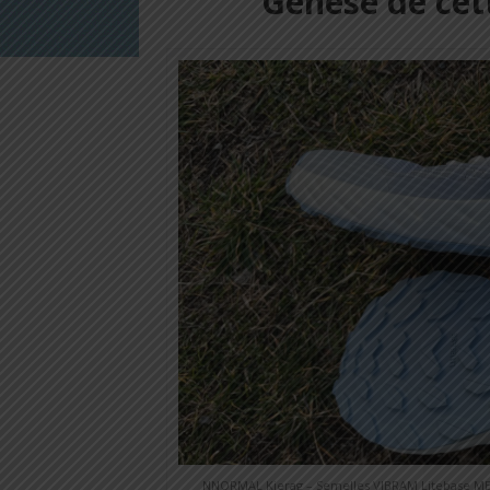
Genèse de ce
NNORMAL Kjerag – Semelles VIBRAM Litebase MEGA