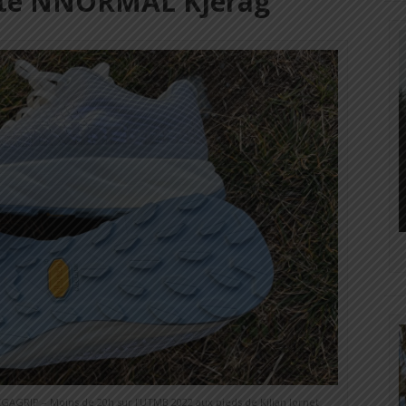
tte NNORMAL Kjerag
GRIP – Moins de 20h sur l’UTMB 2022 aux pieds de Kilian Jornet