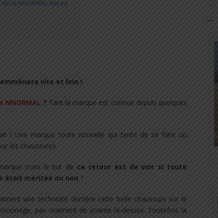
et de la NNORMAL Kjerag
emmènera vite et loin !
ue NNORMAL
?
Tant la marque est connue depuis quelques
t ! Une marque toute nouvelle qui tente de se faire un
sur les chaussures.
a marque mais le but de
ce retour est de voir si toute
e était méritée ou non
?
iment une technicité derrière cette belle chaussure sur le
sonnage, pas vraiment de crainte là-dessus. Toutefois la