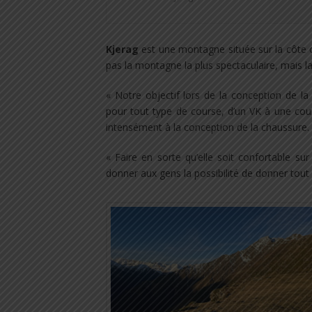
Kjerag
est une montagne située sur la côte 
pas la montagne la plus spectaculaire, mais l
« Notre objectif lors de la conception de l
pour tout type de course, d’un VK à une cou
intensément à la conception de la chaussure.
« Faire en sorte qu’elle soit confortable sur 
donner aux gens la possibilité de donner tout 