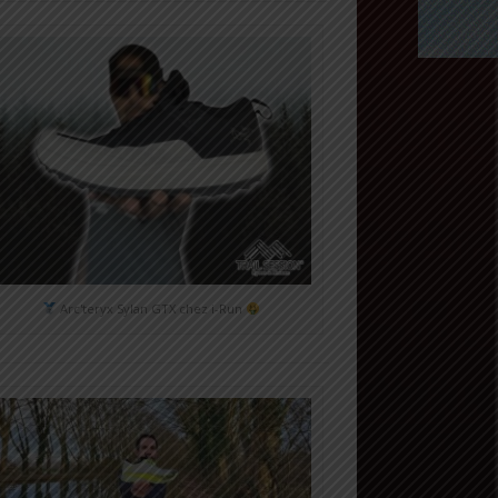
Arc'teryx Sylan GTX chez i-Run