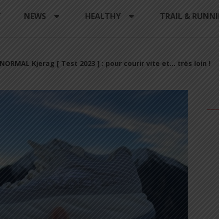
Y
NEWS
HEALTHY
TRAIL & RUNN
NORMAL Kjerag [ Test 2023 ] : pour courir vite et… très loin !