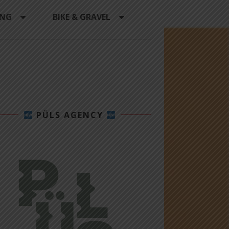
ING
BIKE & GRAVEL
PÜLS AGENCY