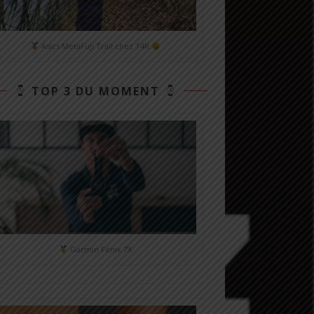
Asics MetaFuji Trail chez T4R
TOP 3 DU MOMENT
Garmin Fénix 7X