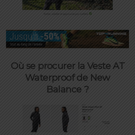
Testée, validée et approuvée par Laëtitia
Où
se procurer la
Veste AT
Waterproof de New
Balance
?