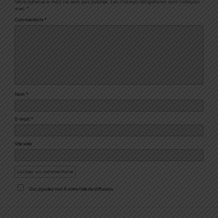
Votre adresse e-mail ne sera pas publiée.
Les champs obligatoires sont indiqués
avec
*
Commentaire
*
Nom
*
E-mail
*
Site web
Oui, ajoutez moi à votre liste de diffusion.