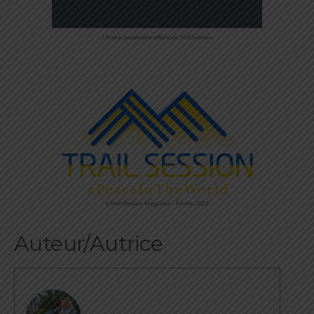
i-Run.fr partenaire officiel de Trail Session
©Trail Session Magazine – Février 2023
Auteur/Autrice