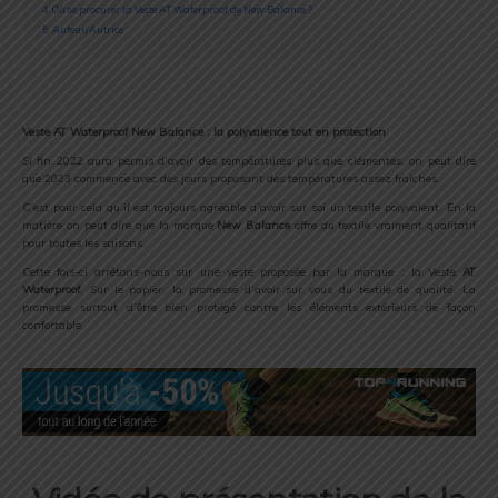
4
Où se procurer la Veste AT Waterproof de New Balance ?
5
Auteur/Autrice
Veste AT Waterproof New Balance : la polyvalence tout en protection
Si fin 2022 aura permis d’avoir des températures plus que clémentes, on peut dire
que 2023 commence avec des jours proposant des températures assez fraiches.
C’est pour cela qu’il est toujours agréable d’avoir sur soi un textile polyvalent. En la
matière on peut dire que la marque
New Balance
offre du textile vraiment qualitatif
pour toutes les saisons.
Cette fois-ci arrêtons-nous sur une veste proposée par la marque : la Veste
AT
Waterproof
. Sur le papier, la promesse d’avoir sur vous du textile de qualité. La
promesse surtout d’être bien protégé contre les éléments extérieurs de façon
confortable.