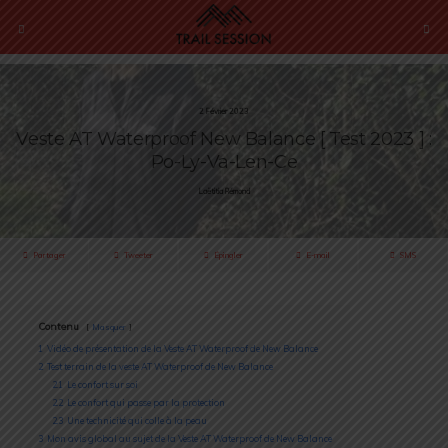
2 Février 2023
Veste AT Waterproof New Balance [ Test 2023 ] :
Po-Ly-Va-Len-Ce
Laëtitia Rémond
Partager
Tweeter
Épingler
E-mail
SMS
Contenu
Masquer
1
Vidéo de présentation de la Veste AT Waterproof de New Balance
2
Test terrain de la veste AT Waterproof de New Balance
2.1
Le confort sur soi
2.2
Le confort qui passe par la protection
2.3
Une technicité qui colle à la peau
3
Mon avis global au sujet de la Veste AT Waterproof de New Balance