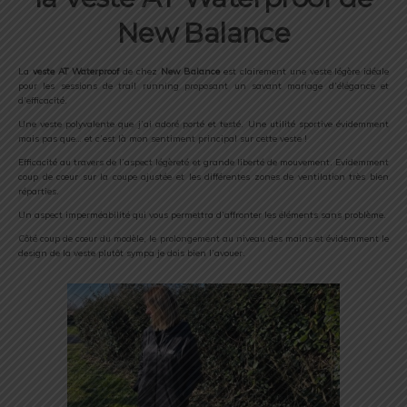
New Balance
La
veste
AT Waterproof
de chez
New Balance
est clairement une veste légère idéale
pour les sessions de trail running proposant un savant mariage d’élégance et
d’efficacité.
Une veste polyvalente que j’ai adoré porté et testé. Une utilité sportive évidemment
mais pas que… et c’est là mon sentiment principal sur cette veste !
Efficacité au travers de l’aspect légèreté et grande liberté de mouvement. Evidemment
coup de cœur sur la coupe ajustée et les différentes zones de ventilation très bien
réparties.
Un aspect imperméabilité qui vous permettra d’affronter les éléments sans problème.
Côté coup de cœur du modèle, le prolongement au niveau des mains et évidemment le
design de la veste plutôt sympa je dois bien l’avouer.