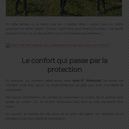
En cette période ou le temps joue les « troubles fêtes » autant avoir du textile
polyvalent et même isolant. Comme il peut faire aussi froid qu’humide, il est plutôt
plaisant d’avoir sur soi des produits aussi confortables que protecteurs.
Le confort qui passe par la
protection
En pratique, j’ai vraiment adoré porter cette
veste
AT Waterproof
.
Le confort est
vraiment super bien pensé. La coupe athlétique est idéal pour avoir une liberté de
mouvement.
Elle épouse parfaitement les courbes et notamment au niveau de la poitrine pour
garder un confort. On ne se sent absolument pas serré et c’est clairement tant
mieux.
Au toucher, la matière est très douce et la veste très légère, son élasticité laisse
présager d’une vraie liberté de mouvements.