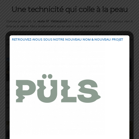
Une technicité qui colle à la peau
Comme je l’ai dit, la
veste
AT Waterproof
est confortable et isolante. Là-dessus rien à
dire ou à redire. Mais évidemment qu’en est-il sur la technicité ?
Déjà la veste inclue une capuche vraiment bien pratique et encore une fois jouant
parfaitement son rôle quand il pleut. La capuche permet à la fois d’être une
RETROUVEZ-NOUS SOUS NOTRE NOUVEAU NOM & NOUVEAU PROJET
protection contre le vent.
La fermeture éclair est complète et permet une isolation complète. Comme je l’ai dit
plus haut les manches très longues sont bien pensées je trouve.
En plus le confort est là sans savoir de sensations de frottements au niveau des
mains.