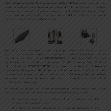
mini-trampoline ou variante
,
le « chausson » Myolux Soft ®
(photo de droite), etc… Peu
importe le matériel, chacun trouvera son bonheur dans les catalogues et publications
commerciales appropriés. Retenons simplement que le matériel n’est qu’un détail,
certes important, mais que l’on peut aussi utiliser à défaut d’autre outils, un simple
matelas de mousse ou pneumatique à défaut…
Par contre, il faut retenir que ce travail proprioceptif, bien souvent relégué au second
plan par les coureurs au bénéfice du travail technique de C.A.P. proprement dit, est
aujourd’hui considéré comme
INDISPENSABLE
et doit être EXÉCUTÉ aussi
régulièrement, et si possible quotidiennement. En effet, surtout en Trail, l’équilibre
adaptatif est un
ÉLÉMENT CAPITAL
à la prévention de beaucoup de blessures
musculaires (élongations, déchirures), articulaires (entorses, luxations) et pour
diminuer une fatigue sportive par recours durant l’épreuve à des contractions
excessives, nombreuses et désordonnées dues à une équilibration improvisée et
insuffisamment développée !…
​En résumé, les critères d’un travail proprioceptif (à l’entraînement indoor) et de
réactions efficaces de terrain (entraînement outdoor et course) requiert :
Une bonne perception sensitive, notamment au niveau du pied qui est le
fondement de l’équilibre au sol,
Une liberté de réaction appropriée, au niveau du chaussage et des