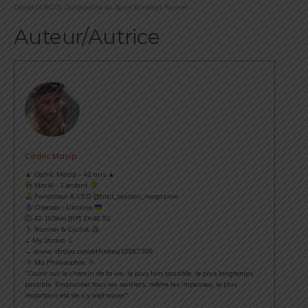
Daniel DUBOIS, Ostéopathe du Sport,Barefoot Runner.
Auteur/Autrice
Cédric Masip
▲ Cédric Masip - 42 ans ▲
Marié - 1 enfant
Fondateur & CEO @trail_session_magazine
Odessa - Ukraine
⏱ 42.195km [RP] 2h46’52
Runner & Cyclist
⇣ My Strava ⇣
→ www.strava.com/athletes/18867396
Ma Philosophie
"Courir sur le chemin de la vie, le plus loin possible, le plus longtemps
possible. Emprunter tous les sentiers, même les impasses, le plus
important est de s’y (re)trouver".