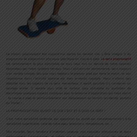
Le travail proprioceptif fait aujourd’hui partie (ou devrait vite y être intégré !) du
programme de préparation physique spécifique en course à pied.
Le sens proprioceptif
est certainement le plus admirable de tous ceux mis au service de notre appareil
locomoteur par notre système nerveux. Nous l’utilisons en permanence, sans toujours
s’en rendre compte, dès que nous mettons le premier pied par terre le matin, et son
importance dans l’activité sportive est bien entendu capitale. Nous n’allons pas
détailler tous les aspects de ce sens merveilleux, il serait possible d’y consacrer un
ouvrage entier. Il semble plus utile et surtout plus utilisable au quotidien de
décortiquer quelques aspects pratiques pour le domaine d’application qui nous réunit
: la course à pied et particulièrement son déroulement en terrain accidenté, paradis
du Trailer !..
LA PROPRIOCEPTION, QU’EST-CE QUE C’EST, ET A QUOI CA SERT ?
C’est notre sensibilité profonde, par opposition (ou plutôt par complémentarité !) à la
sensibilité superficielle, celle de notre peau (pressions, température, etc..).
Nos muscles, leurs tendons d’insertion osseuse, nos capsules articulaires et leurs
renforcements ligamentaires, et même nos os renferment eux aussi des éléments