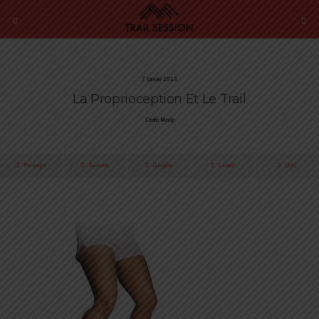
7 Janvier 2013
La Proprioception Et Le Trail
Cédric Masip
Partager
Tweeter
Épingler
E-mail
SMS