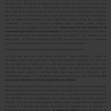
sensitifs. Leur rôle est de renseigner en permanence, par leurs contractions et/ou
leurs étirements ou vibrations, notre ordinateur cérébral sur la position de notre corps
dans l’espace. En réponse motrice, notre cerveau renvoie en temps réel et immédiat
des influx de contraction qui vont ajuster les tensions notamment musculaires
pour permettre de maintenir un état d’équilibre corporel adapté aux conditions
immédiates. Combiné à d’autres systèmes (yeux, cervelet, oreille interne,
notamment), ces récepteurs sensoriels sont
responsables de notre équilibre et de
l’ajustement permanent de nos mouvements
et contractions statiques qui assurent
notre motricité dans ses meilleures conditions de stabilité !… En résumé et pour
faire simple : si l’on est capable de courir sans manger la poussière à la première
occasion perturbant notre équilibre, on le doit à notre proprioception !…
COMMENT DÉVELOPPER ET AFFINER SON SENS PROPRIOCEPTIF ?
Un sens quel qu’il soit, c’est comme le toucher, l’ouïe, l’olfaction : il peut se
développer, devenir donc plus affiné, donc plus performant et remplir son rôle avec
plus de précision et d’efficacité. Il suffit de l’entraîner régulièrement afin d’en
renforcer les qualités initiales. Pour cela, l’emploi de base de la proprioception
(marcher, courir, sauter,…), c’est bien mais… peut mieux faire !!… Comment : tout
simplement en imposant à nos organes musculaires, tendineux, péri-articulaires,
des
exercices de sollicitation ciblés et progressivement renforcés
.
Ces techniques, elles sont connues et sont décrites, avec plus ou moins de justesse et
de pertinence, dans beaucoup de publications. De toutes façons, cela est à mon avis
assez anecdotique dans le descriptif, sachant que, si l’on fait bien attention à ce que
l’on RESSENT et aux conséquences des moyens employés sur notre équilibre
corporel, il est assez facile de progresser spontanément, simplement en augmentant
la durée et l’intensité des phases de travail. On emploie selon le matériel à
disposition ou bien ses propres choix :
le plateau de Freeman
(photo de gauche),
le