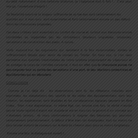
au-delà notamment d’une certaine distance, je l’approuve tout à fait !… C’est pour
moi ça, l’ouverture d’esprit !..
Sa flexibilité avant et la largeur suffisante de sa toe-box sont certainement les
qualités qui, à mon avis, sont essentielles et font certainement encore un peu défaut
dans les chaussures proposées.
Ces deux critères sont essentiels au confort de course et surtout aux blessures encore
constatées ou rapportées par les utilisateurs (douleurs unguéales, ampoules,
sensations de constriction des pieds. A suivre…
Voilà, aujourd’hui, les arguments qui semblent à la fois raisonnables, solides et
suffisamment étayés pour servir de conseil au Trailer. En tous cas, si l’on veut
permettre aux qualités inestimables de notre système proprioceptif de s’épanouir et
de protéger le corps de l’athlète concerné, il faut en effet que
la chaussure puisse ne
pas amputer tout ou partie des sensations d’une part, et des réactions protectrices et
équilibrantes qui en découlent.
CONCLUSION
:
Comme je l’ai déjà dit : les observations sont là, les réflexions induites sont
exprimées, les adaptations des sportifs et les celles des équipementiers sont leur
chemin, les expériences sont étudiées et les conséquences logiques peuvent en être
tirées… Rien n’est dogmatique, ni même figé, car, encore une fois, la vérité n’existe
pas et toute rigidité d’esprit est stupide et est en tous cas le garant d’un concept qui
n’évoluera jamais… et nous continuerons à soigner des blessures qui pourront
certainement prochainement, à défaut d’être bien sûr éradiquées, tout au moins ne
plus laisser autant de coureurs sur le bord du chemin pour plus ou moins longtemps…​
Encore une fois, le dialogue est ouvert !…