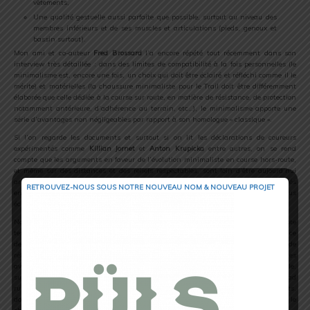
vêtements,
Une qualité gestuelle aussi parfaite que possible, surtout au niveau des
membres inférieurs et de ses muscles et articulations (pieds, genoux et
bassin surtout).
Mon ami et co-auteur
Fred Brossard
l’a encore répété tout récemment dans son
interview très détaillée : dans des limites de compatibilité à la fois personnelles (le
minimalisme est, encore une fois, un choix qui doit être éclairé et réfléchi comme il le
mérite) et matérielles (la chaussure minimaliste pour le Trail doit être différemment
élaborée que celle dédiée à la course sur route, en matière de résistance, de protection
notamment antérieure, d’adhérence au terrain, etc…), le minimalisme apporte une
série d’avantages non négligeables par rapport à son homologue « classique ».
Si l’on regarde les documents et surtout si on lit les déclarations de coureurs
expérimentés comme
Killian Jornet
et
Anton Krupicka
entre autres, on se rend
compte que les arguments en faveur de l’évolution minimaliste en course hors-route,
et même sur des distances et des reliefs respectables, sont loin d’être aujourd’hui
anecdotiques et farfelus… On retrouve dans leurs propos des arguments développés
RETROUVEZ-NOUS SOUS NOTRE NOUVEAU NOM & NOUVEAU PROJET
en leur temps par
D. Liebermann, R. Craig, P. Larson
pour ne citer que les plus
éclairés.
Nous aurons certainement l’occasion d’en reparler dans quelques temps, compte
tenu de l’évolution technologique basée sur ces résultats et les retours d’expérience
de plus en plus nombreux et autorisés. Citons simplement, comme éléments de
réflexion et surtout afin de guider intelligemment les choix de son utilisateur, les
avantages des critères actuels de la chaussure minimaliste en Trail : sa semelle,
suffisamment épaisse bien sûr par rapport à l’interface de la chaussure de road
running afin de protéger des pierres et autres éléments potentiellement blessants,
doit néanmoins être beaucoup plus souple que celle équipant habituellement le