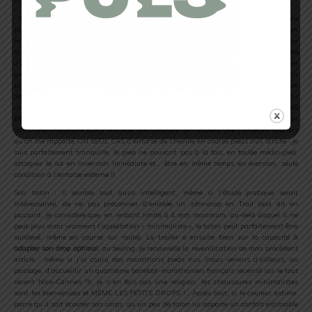
chaussage classique. Pourquoi ?…
Il est très important que le pied puisse épouser le mieux possible, par sa face
plantaire, le relief du sol à chaque foulée. C’est dans ses conditions seulement, en
évitant justement de « rouler, tanguer et girer », que l’on peut prévenir au maximum
le risque de « faux-pas », donc de torsion articulaire mieux connu sous le nom redouté
d’entorse ou de luxation, voire de fracture par incident que l’on pourrait comparer
grossièrement à la différence de contact entre… une roue de charrette en bois et un
pneumatique d’automobile en caoutchouc… Une épaisseur aussi réduite que possible
dans un matériau à la fois souple et isolant des aspérités est un compromis
actuellement en phase d’apparition sur le marché : nous en revenons toujours,
DANS
DES LIMITES INTELLIGENTES
, à l’intérêt de restituer au pied ses qualités originelles
dans une chaussure aussi discrète que possible (je rappelle que j’attends toujours
qu’on me rapporte UN SEUL CAS d’entorse de cheville en course pieds nus stricte : je
suis parfaitement tranquille, le pied ne pouvant pas à la fois, en foulée médio-pied,
attaquer le sol en inversion immédiate et… être en même temps en éversion, seule
condition à l’entorse externe !).
Son talon : il semble tout aussi intelligent, même si l’étude pratique serait
intéressante, de ne pas préconiser d’emblée un zéro-drop en Trail (soit dit en
passant, je considère que, en restant limité à 4 mm maximum, au-delà duquel il ne
peut plus avoir vraiment l’appellation « minimaliste », le talon peut parfaitement être
surélevé, même en course sur route). Le trailer a ensuite bien sur la capacité à
adapter son drop optimal
, au feeling. Je renouvelle la revendication de mon précédent
article : même si j’ai couru des marathons pieds nus (nous venons d’ailleurs, au
passage, d’accueillir un quatrième barefoot-marathonien français recensé sur le tout
récent Nice-Cannes !!), je n’en fais pas une religion, les chaussures minimalistes
sont les bienvenues et MÊME LES PETITS DROPS !… Après tout, si le coureur estime,
parce qu’il sait écouter son corps, qu’un peu de talon lui apporte un confort estimable