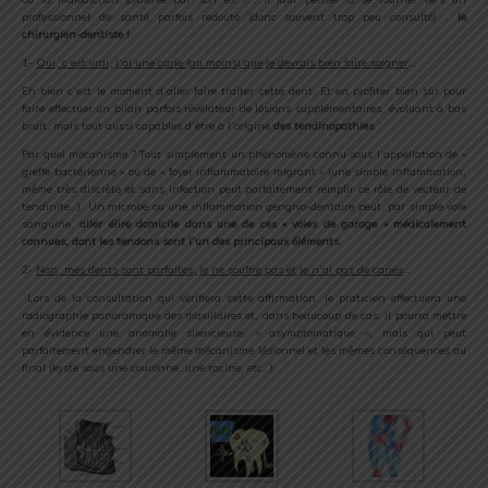
professionnel de santé parfois redouté (donc souvent trop peu consulté) :
le
chirurgien-dentiste !
1-
Oui, c’est vrai, j’ai une carie (au moins) que je devrais bien faire soigner
…​
Eh bien c’est le moment d’aller faire traiter cette dent. Et en profiter bien sûr pour
faire effectuer un bilan parfois révélateur de lésions supplémentaires, évoluant à bas
bruit, mais tout aussi capables d’être à l’origine
des tendinopathies
.
Par quel mécanisme ? Tout simplement un phénomène connu sous l’appellation de «
greffe bactérienne » ou de « foyer inflammatoire migrant » (une simple inflammation,
même très discrète et sans infection peut parfaitement remplir ce rôle de vecteur de
tendinite…). Un microbe ou une inflammation gengivo-dentaire peut, par simple voie
sanguine,
aller élire domicile dans une de ces « voies de garage » médicalement
connues, dont les tendons sont l’un des principaux éléments.
2-
Non, mes dents sont parfaites, je ne souffre pas et je n’ai pas de caries
…
Lors de la consultation qui vérifiera cette affirmation, le praticien effectuera une
radiographie panoramique des maxillaires et, dans beaucoup de cas, il pourra mettre
en évidence une anomalie silencieuse, « asymptomatique », mais qui peut
parfaitement engendrer le même mécanisme lésionnel et les mêmes conséquences au
final (kyste sous une couronne, une racine, etc…)