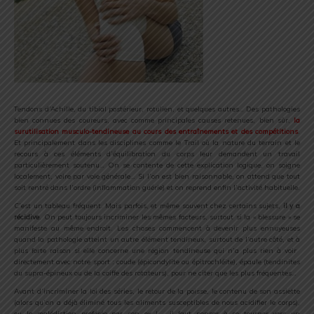
Tendons d’Achille, du tibial postérieur, rotulien, et quelques autres… Des pathologies
bien connues des coureurs, avec comme principales causes retenues, bien sûr,
la
surutilisation musculo-tendineuse au cours des entraînements et des compétitions
.
Et principalement dans les disciplines comme le Trail où la nature du terrain et le
recours à ces éléments d’équilibration du corps leur demandent un travail
particulièrement soutenu… On se contente de cette explication logique, on soigne
localement, voire par voie générale… Si l’on est bien raisonnable, on attend que tout
soit rentré dans l’ordre (inflammation guérie) et on reprend enfin l’activité habituelle.
C’est un tableau fréquent. Mais parfois, et même souvent chez certains sujets,
il y a
récidive
. On peut toujours incriminer les mêmes facteurs, surtout si la « blessure » se
manifeste au même endroit. Les choses commencent à devenir plus ennuyeuses
quand la pathologie atteint un autre élément tendineux, surtout de l’autre côté, et à
plus forte raison si elle concerne une région tendineuse qui n’a plus rien à voir ​​​​
directement avec notre sport : coude (épicondylite ou épitrochléite), épaule (tendinites
du supra-épineux ou de ​​la coiffe des rotateurs), pour ne citer que les plus fréquentes…​​​​
Avant d’incriminer la loi des séries, le retour de la poisse, le contenu de son assiette
(alors qu’on a déjà éliminé tous les aliments susceptibles de nous acidifier le corps),
ou la malédiction proférée par son ex !…, il faut penser à se tourner vers un