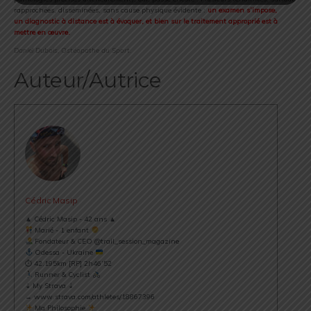
rapprochées, disséminées, sans cause physique évidente :
un examen s’impose,
un diagnostic à distance est à évoquer, et bien sur le traitement approprié est à
mettre en œuvre.
Daniel Dubois, Ostéopathe du Sport.
Auteur/Autrice
Cédric Masip
▲ Cédric Masip - 42 ans ▲
Marié - 1 enfant
Fondateur & CEO @trail_session_magazine
Odessa - Ukraine
⏱ 42.195km [RP] 2h46’52
Runner & Cyclist
⇣ My Strava ⇣
→ www.strava.com/athletes/18867396
Ma Philosophie