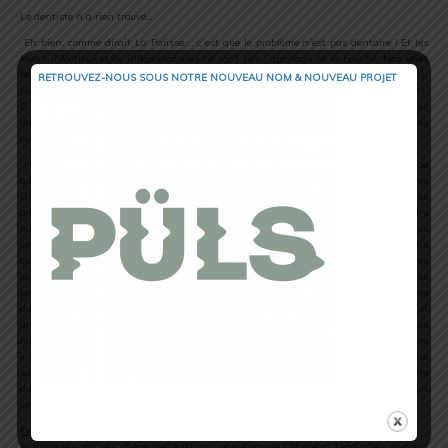
Le dentiste n’a rien trouvé…
Eh bien, comme dirait La Palisse,… c’est que le problème n’est pas dentaire ! Et les
foyers infectieux et/ou inflammatoires ne sont pas l’apanage de la bouche.
Nos voies
respiratoires entre autres peuvent en être le siège
: sinusites (aiguës ou chroniques),
RETROUVEZ-NOUS SOUS NOTRE NOUVEAU NOM & NOUVEAU PROJET
polypes sur les muqueuses, etc… Les oreilles également (otites séreuses notamment).
D’autres causes inflammatoires sont parfois rencontrées : inflammations matinales
de l’arrière-gorge par reflux œsophagien durant le sommeil, « kystes » divers (kystes
ovariens, polypes , etc…).
Il existe aussi une pathologie assez discutée, encore actuellement aussi mal cernée
que mal diagnostiquée :
la fibromyalgie ou SPID
(Syndrome Polyalgique Idopathique
Diffus). Elle associe essentiellement une fatigue, des troubles musculo-squelettiques
douloureux sans causes mécaniques ni traumatiques… (douleurs
musculaires, tendinopathies, etc…) pour ne parler que des manifestations qui nous
concernent… C’est un problème qui méritera prochainement un chapitre dédié. Sans
compter que des modifications de la dentition, quelles qu’elles soient, entraînent très
souvent une perturbation du rapport entre les deux maxillaires et des troubles
portant sur « l’articulé dentaire » : déséquilibre lors de la mastication et du serrage
des mâchoires. Quant on connaît la notion de chaînes musculaires et
articulaires concernant TOUT notre squelette, on conçoit à nouveau ici les
répercussions
dents > articulations
(rappelons seulement que cela concerne le simple
« serrage des mâchoires ») et, lorsque l’on sait à quel point beaucoup de coureurs ne
savent pas se relaxer et courent « dents serrées » (demandez au passage à votre
dentiste son avis sur l’usure souvent asymétrique de votre table dentaire…), on
comprend que les tendinites ne proviennent pas uniquement… de leurs jambes !!!….
En résumé
: une tendinite ou ténosynovite (nous reviendrons là aussi sur ces
pathologies précises ultérieurement), oui, passe encore ! Plusieurs tendinites, surtout