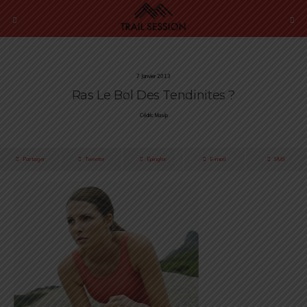
7 Janvier 2013
Ras Le Bol Des Tendinites ?
Cédric Masip
Partager
Tweeter
Épingler
E-mail
SMS