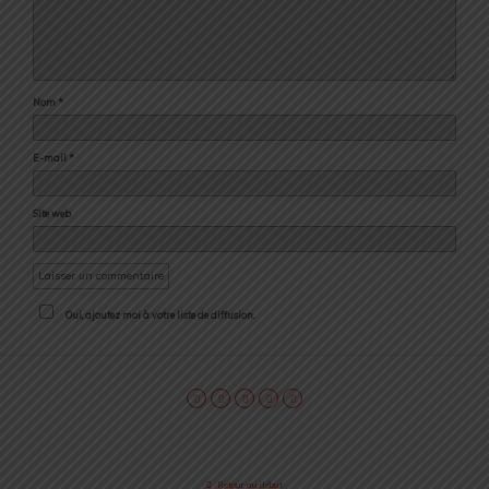
Nom
*
E-mail
*
Site web
Oui, ajoutez moi à votre liste de diffusion.
Retour au début