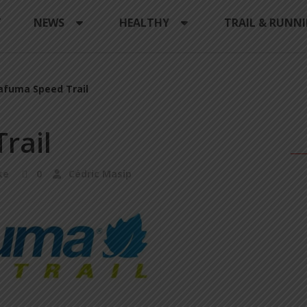
Y
NEWS
HEALTHY
TRAIL & RUNN
afuma Speed Trail
rail
ke
0
Cédric Masip