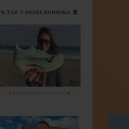
TOP 3 SHOES RUNNING 🛣
Mizuno Rebellion Pro 3 chez i-Run