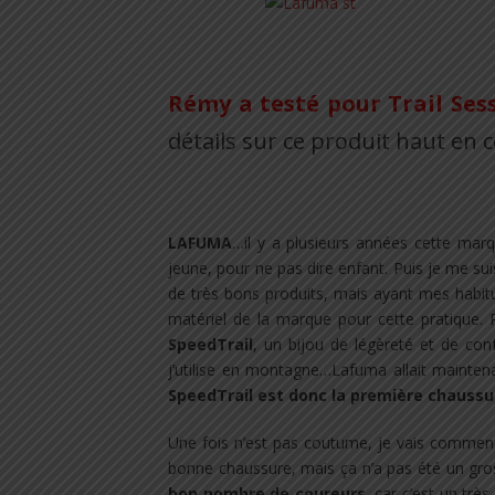
.
Rémy a testé pour Trail Ses
détails sur ce produit haut en c
.
LAFUMA
…il y a plusieurs années cette marq
jeune, pour ne pas dire enfant. Puis je me sui
de très bons produits, mais ayant mes habit
matériel de la marque pour cette pratique. 
SpeedTrail
, un bijou de légèreté et de co
j’utilise en montagne…Lafuma allait maintenan
SpeedTrail est donc la première chaussure
Une fois n’est pas coutume, je vais commence
bonne chaussure, mais ça n’a pas été un gr
bon nombre de coureurs
, car c’est un trè