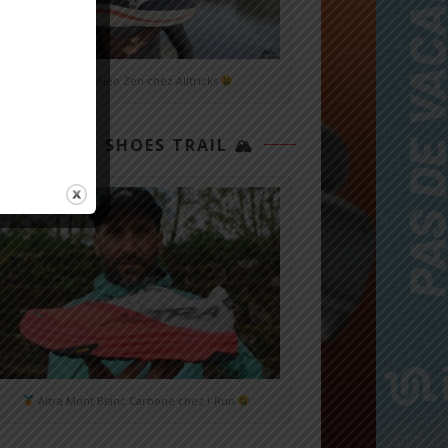
Mizuno Neo Zen chez Alltricks
TOP 3 SHOES TRAIL 🏔
Altra Mont Blanc Carbone chez i-Run