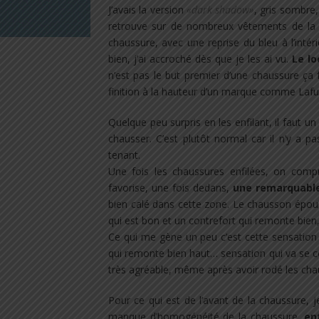
J’avais la version
«dark shadow»
, gris sombre
retrouve sur de nombreux vêtements de la 
chaussure, avec une reprise du bleu à l’inté
bien, j’ai accroché dès que je les ai vu.
Le l
n’est pas le but premier d’une chaussure ça fai
finition à la hauteur d’un marque comme Laf
Quelque peu surpris en les enfilant, il faut u
chausser. C’est plutôt normal car il n’y a 
tenant.
Une fois les chaussures enfilées, on com
favorise, une fois dedans,
une remarquable 
bien calé dans cette zone. Le chausson épouse 
qui est bon et un contrefort qui remonte bien, 
Ce qui me gène un peu c’est cette sensation 
qui remonte bien haut… sensation qui va se c
très agréable, même après avoir rodé les cha
Pour ce qui est de l’avant de la chaussure, je
manque d’homogénéité de la chaussure,
en