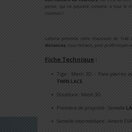
pense, qui ne peuvent convenir à tout le mo
coureurs !
.
Lafuma présente cette chaussure de Trai
distances
, tous terrains, pour profil moyen e
Fiche Technique
:
Tige : Mesh 3D – Pare-pierres a
TWIN LACE
.
Doublure : Mesh 3D.
Première de propreté : Semelle
L
Semelle intermédiaire : Amorti EV