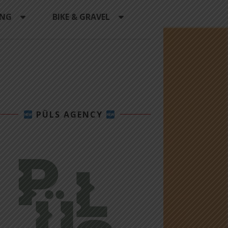
ING
BIKE & GRAVEL
PÜLS AGENCY