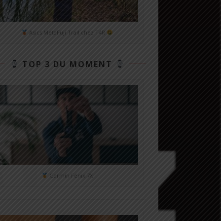
Asics MetaFuji Trail chez T4R
TOP 3 DU MOMENT
Garmin Fénix 7X