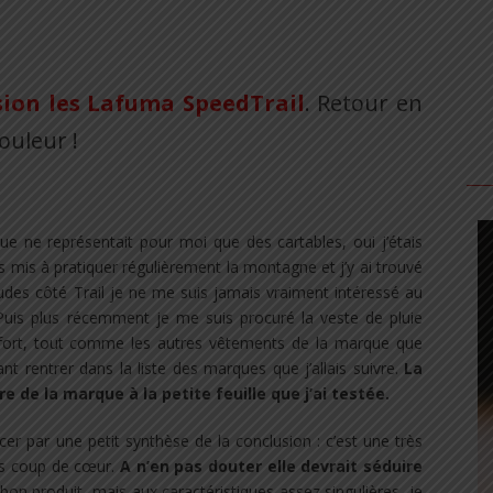
sion les Lafuma SpeedTrail
. Retour en
ouleur !
ue ne représentait pour moi que des cartables, oui j’étais
s mis à pratiquer régulièrement la montagne et j’y ai trouvé
udes côté Trail je ne me suis jamais vraiment intéressé au
Puis plus récemment je me suis procuré la veste de pluie
nfort, tout comme les autres vêtements de la marque que
t rentrer dans la liste des marques que j’allais suivre.
La
 de la marque à la petite feuille que j’ai testée.
r par une petit synthèse de la conclusion : c’est une très
os coup de cœur.
A n’en pas douter elle devrait séduire
s bon produit, mais aux caractéristiques assez singulières, je