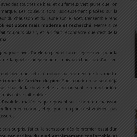
, avec des touches de bleu et du fameux vert-jaune que l’on
marque. Les couleurs sont judicieusement placées sur la
rieur du chausson et du jaune sur le lacet. L’ensemble rend
ook est sobre mais moderne et recherché
. Même si ce
t toujours plaisir, et là il faut reconnaître que c’est de la
uma.
n peu jouer avec l’angle du pied et forcer légèrement pour la
pas de languette indépendante, mais un chausson d’un seul
prend bien que cette étroiture au moment de les mettre
tenue de l’arrière du pied
. Sans courir on se sent déjà
le bas de la cheville et le talon, on sent le renfort arrière
mais qui se fait oublier.
d’avoir les malléoles qui reposent sur le bord du chausson
onfirmer en courant, et qui pour ma part n’est vraiment pas
ussures.
 suis surpris. J’ai eu la sensation dès le premier essai d’un
tre cet arrière du pied extrêmement confortable et