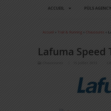
ACCUEIL
PÜLS AGENC
Accueil
»
Trail & Running
»
Chaussures
»
L
Lafuma Speed T
Chaussures
15 juillet 2013
Li