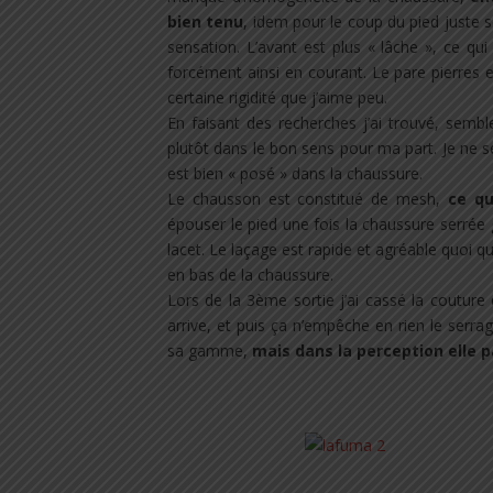
bien tenu
, idem pour le coup du pied juste s
sensation. L’avant est plus
« lâche »
, ce qui
forcément ainsi en courant. Le pare pierres e
certaine rigidité que j’aime peu.
En faisant des recherches j’ai trouvé, semble
plutôt dans le bon sens pour ma part. Je ne 
est bien « posé » dans la chaussure.
Le chausson est constitué de mesh,
ce qu
épouser le pied une fois la chaussure serrée 
lacet. Le laçage est rapide et agréable quoi qu
en bas de la chaussure.
Lors de la 3ème sortie j’ai cassé la couture 
arrive, et puis ça n’empêche en rien le serr
sa gamme,
mais dans la perception elle p
.
.