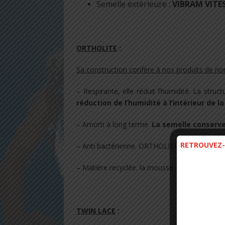
Semelle extérieure :
VIBRAM VITE
.
ORTHOLITE
:
Sa construction confère à nos produits de n
– Respirante, elle réduit l’humidité. La struc
réduction de l’humidité à l’intérieur de l
– Amorti à long terme.
La semelle conserv
RETROUVEZ-
– Anti bactérienne. ORTHOLITE contient un ins
– Matière recyclée. la mousse ORTHOLITE con
.
TWIN LACE
: