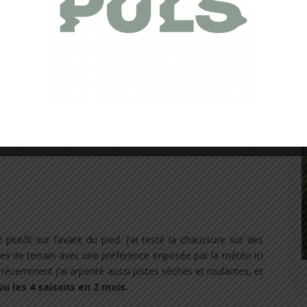
sif Lafuma
. Ajustement du serrage avant, ajustement du
t parfaitement le pied sur tout type de terrains.
lutôt sur l’avant du pied. J’ai testé la chaussure sur des
ypes de terrain avec une préférence imposée par la météo ici
s récemment j’ai arpenté aussi pistes sèches et roulantes, et
 vu les 4 saisons en 2 mois.