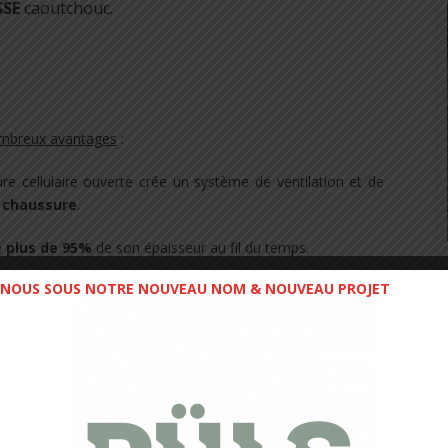
SSE
caoutchouc.
ombreux avantages
:
ture cellulaire ouverte crée un système de ventilation et de
a chaussure
.
e plus de 95%
de son épaisseur au fil du temps.
NOUS SOUS NOTRE NOUVEAU NOM & NOUVEAU PROJET
ert breveté anti bactérien.
tient de la poudre de caoutchouc recyclé.