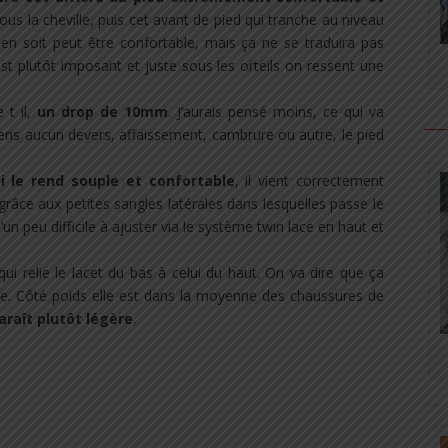
ous la cheville, puis cet avant de pied qui tranche au niveau
 en soit peut être confortable, mais ça ne se traduira pas
st plutôt imposant et juste sous les orteils on ressent une
 t il,
un drop de 10mm
. J’aurais pensé moins, ce qui va
sens aucun devers, affaissement, cambrure ou autre, le pied
i le rend souple et confortable
, il vient correctement
grâce aux petites sangles latérales dans lesquelles passe le
’un peu difficile à ajuster via le système twin lace en haut et
qui relie le lacet du bas à celui du haut. On va dire que ça
age. Côté poids elle est dans la moyenne des chaussures de
araît plutôt légère
.