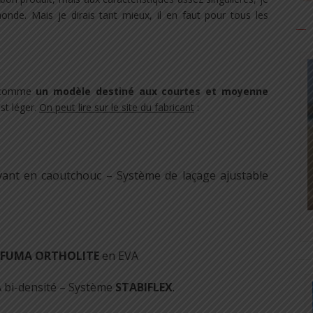
nde. Mais je dirais tant mieux, il en faut pour tous les
l comme
un modèle destiné aux courtes et moyenne
st léger.
On peut lire sur le site du fabricant
:
vant en caoutchouc – Système de laçage ajustable
AFUMA ORTHOLITE
en EVA
A bi-densité – Système
STABIFLEX
.