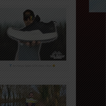
Arc'teryx Sylan GTX chez i-Run