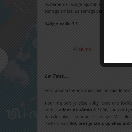
Système de laçage ajustable,
brevet exclu
serrage arrière. Le serrage par sangle maintien
349g = taille 7.5
.
.
Le Test…
Voici pour la théorie, mais rien ne vaut le test.
Pour ma part je pèse 70kg, avec une foulée p
sorties
allant de 45min à 3H30
, sur tout t
dans les alpes : la boue et la neige ! Mais plu
rochers au soleil,
bref je crois qu’elles ont