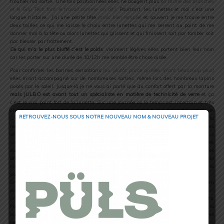
troubler ma sortie. Une fois positionnées elles ne bougent plus
(la forme des branches
et le Grip Tech font le travail comme on dit)
. Pourtant, les lunettes et moi c’est une
longue histoire… J’ai une petite tête
(mais bien remplie)
et souvent je me trouve entre
deux tailles ce qui me laisse le choix entre lunettes qui me serrent au point de me
donner mal à la tête ou alors lunettes qui glissent et qui finissent soit par tomber soit
par blesser par frottement.
Ce qui m’a le plus bluffé c’est le poids
, vraiment légères elles portent bien leur nom
car les porter sur une durée de 10/12h me semble être chose aisée.
Pour confirmer les bonnes sensations
(ou plutôt parce qu’elles m’ont beaucoup plus)
elles m’ont accompagné sur de nombreuses sorties, même lors des nombreux lapins
posés par le soleil. Jusque-là je ne vous ai parlé que du confort offert par la monture
mais JULBO est avant tout un spécialiste en matière de technicité de verre
et ça
c’est le vrai point fort de la lunette. Sur une journée ou le temps est incertain et très
changeant vous pourrez observer l’adaptation des verres à la luminosité extérieure.
RETROUVEZ-NOUS SOUS NOTRE NOUVEAU NOM & NOUVEAU PROJET
C’est impressionnant, le verre change de couleur, la qualité de la vision reste la
même et au fil du temps et des saisons vos lunettes s’adaptent. Quelques sorties
vélos m’ont également permis d’apprécier la taille des verres
(qui sont en plastique
pour éviter les blessures en cas de chute)
, ces derniers devraient plaire aux VTTistes et
aux Trailers adeptes des descentes rapides car ils ont aussi pour rôle de parer les
différentes attaques de moustiques ou autres insectes en tous genres. Le champ de
vision n’est pas obstrué par la monture, c’est le verre qui termine la lunette sur la
partie basse et c’est un vrai point positif.
Enfin elles m’ont suivi en Espagne ou la chaleur et la luminosité étaient bien
présente. Au beau milieu de la Sierra Nevada proche de Grenade
(ville natale de mon
père)
:
évacuation de la transpiration, chute, elles en ont vu de toutes les couleurs
.
Pour l’aération aucun souci, l’air circule très bien, les lunettes restent sèches et la
buée ne peut s’inviter sur les verres. Lors d’une chute en descente j’ai bien cru les
perdre définitivement, en me relevant elles étaient toujours sur ma tête
(sur mes