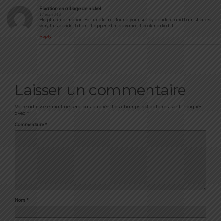
Fixation en alliage de nickel
17 mai 2018
Helpful information. Fortunate me I found your site by accident, and I am shocked
why this accident didn’t happened in advance! I bookmarked it.
Reply
Laisser un commentaire
Votre adresse e-mail ne sera pas publiée.
Les champs obligatoires sont indiqués
avec
*
Commentaire
*
Nom
*