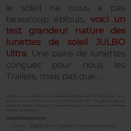
le soleil ne nous a pas
beaucoup éblouis,
voici un
test grandeur nature des
lunettes de soleil JULBO
Ultra
. Une paire de lunettes
conçues pour nous les
Trailers, mais pas que…
.
JULBO a donc proposé à votre magazine préféré de tester le fruit de leur travail
(collaboration poussée avec des pros du Trail Running et du VTT)
, pour que ceux qui
aiment les longues distances, la montagne et surtout le soleil puissent se faire une
idée précise du produit !
Caractéristiques techniques
:
Poids :
20grs
(d’une légèreté impressionnante)