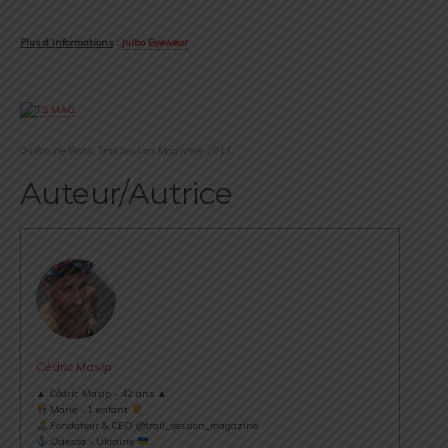
.
Plus d’informations
:
Julbo Eyewear
.
Guillaume Plata, Trail Session Magazine, 2013.
Auteur/Autrice
Cédric Masip
▲ Cédric Masip - 42 ans ▲
Marié - 1 enfant
Fondateur & CEO @trail_session_magazine
Odessa - Ukraine