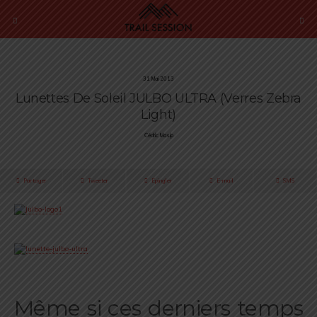
31 Mai 2013
Lunettes De Soleil JULBO ULTRA (verres Zebra
Light)
Cédric Masip
Partager
Tweeter
Épingler
E-mail
SMS
.
Même si ces derniers temps