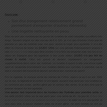
.
Fourni avec
:
Son étui (rangement relativement grand
permettant d’emporter d’autres éléments)
Une lingette nettoyante en peau
Elles ne sont pas nombreuses les paires de lunettes de soleil adaptées aux efforts très
longs. Souvent aligné sur des courses de 6 à 12h, je n’ai pas d’autres choix que de
prendre un peu de matériel avec moi pour rendre le trajet plus agréable. Il m’a été
offert la chance de tester les
JULBO Ultra
sur une période théoriquement propice à
cela
(de mars à mai)
mais pour être sincère il m’a fallu les emporter avec moi lors d’un
séjour en Espagne pour les apprécier à leur juste valeur.
JULBO n’a pas fait les
choses à moitié
, l’étui est grand et devient rapidement un rangement
supplémentaire dans votre sac habituel. La lunette à quant à elle une allure typée
sport et ressemble énormément aux modèles dédiés aux cyclistes, à première vue le
look a vraiment été travaillé et devrait satisfaire bon nombre de sportif.
Fini la rigolade, la marque vante les mérites de l’Ultra, voyons ce qu’il en est. Sitôt
sur le nez, la légèreté et le confort m’ont épaté, souvent trop serré par nos lunettes ou
au contraire pas assez, parfois gêné par le contour des verres, là je dois dire que le
premier ressenti fut fort agréable.
Une session test improvisé dans les hauteurs des Pyrénées pour première sortie
, et
me voilà JULBO Ultra sur le nez parti pour une sortie de 4h. Ce jour-là
(il faut dire
qu’en mars nous avons eu quelques journées agréables)
le soleil ne m’a pas quitté. Je
vais vous dire, à aucun moment elles ne m’ont gêné, ne sont tombés ou ont pu