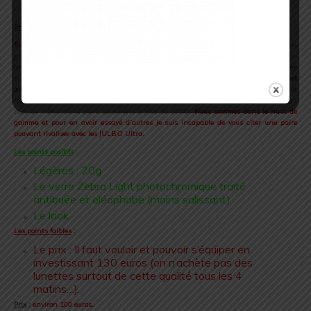
cheveux plus précisément)
et en parfait état.
En conclusion
Si vous avez en tête de vous équiper alors c’est la paire qu’il vous faut.
Il n’y a pas
grand-chose à redire. Légèreté, technicité et confort sont les trois mots qui
résumeront ce test. Elles se font rapidement oublier tout en vous protégeant et même
si je n’ai rien à vous vendre et donc rien à y gagner,
je vous assure que la qualité est
au rendez-vous
. A mes yeux il s’agit d’un investissement à long terme car ce produit
répondra à vos attentes durant de nombreuses sortie
(si vous en prenez soin, il s’agit
tout de même d’une paire de lunette à plus de 100€)
.
Nous sommes dans le haut de
gamme et pour en avoir essayé d’autres je suis incapable de vous citer une paire
pouvant rivaliser avec les JULBO Ultra.
Les points positifs
:
Légères : 20g
Le verre Zebra Light photochromique traité
antibuée et oléophobe (moins salissant)
Le look
Les points faibles
:
Le prix : Il faut vouloir et pouvoir s’équiper en
investissant 130 euros (on n’achète pas des
lunettes surtout de cette qualité tous les 4
matins…).
Prix
:
environ 100 euros.