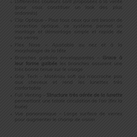
Différentes couleurs sont proposées à la vente
(pour vous constituer un look des plus
ordonnés)
Clip Optique – Pour tous ceux qui ont besoin de
correction optique, ce système permet un
montage et démontage simple et rapide de
vos verres
Flex Nose – Ajustable au nez et à la
morphologie de la tête
Branches galbées enveloppantes –
Grace à
leur forme galbée
les branches assurent une
très bonne tenue sur le visage
Grip Tech – Matériau soft qui n’accroche pas
aux cheveux et rend les lunettes très
confortable
Full Venting –
Structure très aérée de la lunette
permettant une totale circulation de l’air (fini la
buée)
Vue panoramique – Large surface de verres
pour augmenter le champ de vision
.