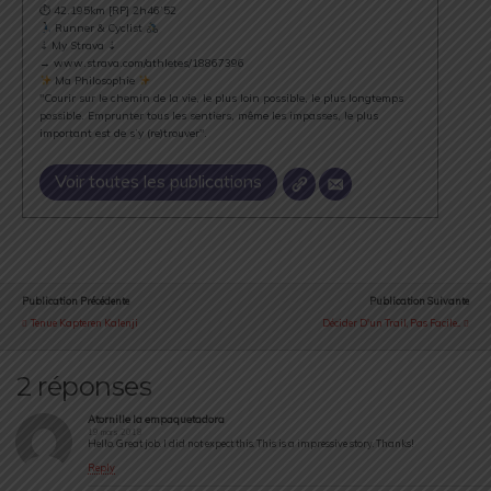
⏱ 42.195km [RP] 2h46’52
Runner & Cyclist
⇣ My Strava ⇣
→ www.strava.com/athletes/18867396
Ma Philosophie
"Courir sur le chemin de la vie, le plus loin possible, le plus longtemps
possible. Emprunter tous les sentiers, même les impasses, le plus
important est de s’y (re)trouver".
Voir toutes les publications
Publication Précédente
Publication Suivante
Tenue Kapteren Kalenji
Décider D'un Trail, Pas Facile...
2 réponses
Atornille la empaquetadora
19 mars 2018
Hello. Great job. I did not expect this. This is a impressive story. Thanks!
Reply