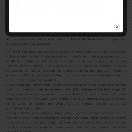
On retrouvera un pare-pierre sur l’avant de la chaussure, il est efficace, mais je n’ai
pas eu l’occasion de l’utiliser en montagne, je ne peux donc pas me prononcer sur le
fait s’il est suffisant ou non. Par contre sur nos sentiers herbeux, j’ai pu clairement
valider la partie avant de la chaussure qui est recouverte d’une partie plastique qui
empêche la rosée du petit matin de venir vous tremper les chaussettes.
Malheureusement il arrive certaines fois de traverser des passages à gué et là, on est
obligés de se mouiller les pieds. Cela m’est arrivé plusieurs fois durant mes
entraînements, et je suis forcé de dire qu’au bout de 20 minutes, mes pieds étaient
secs, vu le mesh très aéré de cette chaussure.
Il en va de même pour la transpiration,
qui s’évacue tout naturellement.
Fini le défilé de mode, qu’est-ce qu’elle a dans le ventre cette XT3 ? Il faut que je vous
le dise de suite, j’ai été très très agréablement surpris, tout d’abord pour une pointure
44 elles font
330gr
, ce n’est pas des racers du Trail, mais je ne les ai pas trouvées
particulièrement lourdes. Il faut également que je replace le contexte, je les ai
utilisées sur sentiers, en sous-bois, en urbain, et sur chemin, jamais en montagne
pure et dure d’où ma remarque de dire, attention sur les terrains très très exigeants
et techniques, c’est encore à valider.
Il est évident que l’axe principal de développement de cette chaussure est le confort,
confort du chausson
mais également confort de l’amorti grâce à la technologie CS
,
système prouvé sur l’ensemble des chaussures Kalenji. J’ai eu l’occasion de faire des
sorties longues, et il est vrai qu’avec la fatigue, la foulée étant moins précise, et plus
sur le talon, on termine nos sorties sans la moindre douleur, ce qui est
particulièrement agréable.
Coté dynamisme, je suis un peu mitigé, j’ai eu l’occasion de fractionner en nature,
elles manquent un peu de répondant, ceci dit c’est normal car je pense que l’accent
est plutôt porté sur le confort et que tout le monde ne s’amuse pas à fractionner avec
des chaussures de Trail, ce qui est normal aussi… mais bon il faut bien voir ce qu’elles
ont dans le ventre.