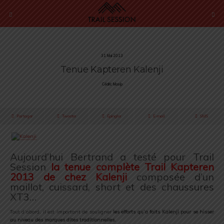
31 Mai 2013
Tenue Kapteren Kalenji
Cédric Masip
Partager
Tweeter
Épingler
E-mail
SMS
.
Aujourd’hui Bertrand a testé pour Trail
Session
la tenue complète Trail Kapteren
2013 de chez Kalenji
composée d’un
maillot, cuissard, short et des chaussures
XT3…
.
Tout d’abord, il est important de souligner
les efforts qu’a faits Kalenji pour se hisser
au niveau des marques dites traditionnelles.