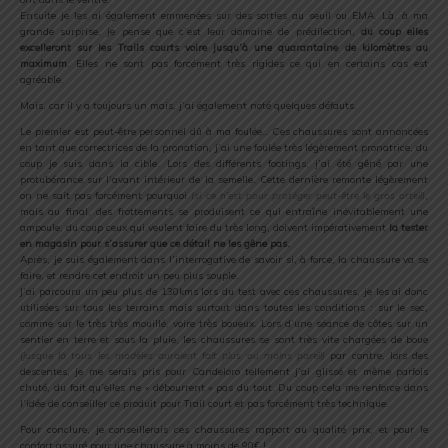
Ensuite je les ai également emmenées sur des sorties au seuil ou EMA. Là, à ma
grande surprise, je pense que c’est leur domaine de prédilection,
du coup elles
excelleront sur les Trails courts voire jusqu’à une quarantaine de kilomètres au
maximum
. Elles ne sont pas forcément très rigides ce qui en certains cas est
agréable.
Mais, car il y a toujours un mais, j’ai également noté quelques défauts.
Le premier est peut-être personnel dû à ma foulée… Ces chaussures sont annoncées
en tant que correctrices de la pronation, j’ai une foulée très légèrement pronatrice, du
coup je suis dans la cible. Lors des différents footings, j’ai été gêné par une
protubérance sur l’avant intérieur de la semelle. Cette dernière remonte légèrement
on ne sait pas forcément pourquoi
(si ce n’est pour protéger peut-être le gros orteil)
,
mais au final, des frottements se produisent ce qui entraîne inévitablement une
ampoule, du coup ceux qui veulent faire du très long, doivent impérativement
la tester
en magasin pour s’assurer que ce détail ne les gêne pas.
Après, je suis également dans l’interrogative de savoir si, à force, la chaussure va se
faire, et rendre cet endroit un peu plus souple.
J’ai parcouru un peu plus de 130kms lors du test avec ces chaussures, je les ai donc
utilisées sur tous les terrains mais surtout dans toutes les conditions : sur le sec,
comme sur le très très mouillé, voire très boueux. Lors d’une séance de côtes sur un
sentier en terre et sous la pluie, les chaussures se sont très vite chargées de boue
(jusque là tous les modèles auraient fait plus ou moins pareil)
par contre, lors des
descentes, je me serais pris pour Candeloro tellement j’ai glissé et même parfois
chuté, du fait qu’elles ne « débourrent » pas du tout. Du coup cela me renforce dans
l’idée de conseiller ce produit pour Trail court et pas forcément très technique.
Pour conclure, je conseillerais ces chaussures rapport au qualité prix, et pour le
confort assuré pour une chaussure à moins de 90€ !