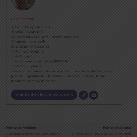
Cédric Masip
▲ Cédric Masip - 42 ans ▲
Marié - 1 enfant
Fondateur & CEO @trail_session_magazine
Odessa - Ukraine
⏱ 42.195km [RP] 2h46’52
Runner & Cyclist
⇣ My Strava ⇣
→ www.strava.com/athletes/18867396
Ma Philosophie
"Courir sur le chemin de la vie, le plus loin possible, le plus longtemps
possible. Emprunter tous les sentiers, même les impasses, le plus
important est de s’y (re)trouver".
Voir toutes les publications
Publication Précédente
Publication Suivante
The Trail : Surpasser Son Corps Grâce Au
Lunettes De Soleil JULBO ULTRA (verres Zebra