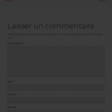
Mental…
Light)
Laisser un commentaire
Votre adresse e-mail ne sera pas publiée.
Les champs obligatoires sont indiqués
avec
*
Commentaire
*
Nom
*
E-mail
*
Site web