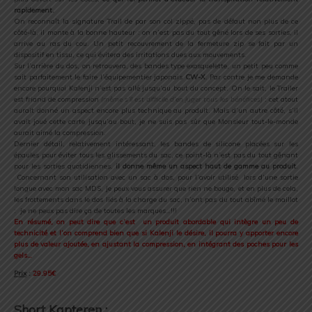
rapidement.
On reconnaît la signature Trail de par son col zippé, pas de défaut non plus de ce
côté-là, il monte à la bonne hauteur : on n’est pas du tout gêné lors de ses sorties, il
arrive au ras du cou. Un petit recouvrement de la fermeture zip se fait par un
dispositif en tissu, ce qui évitera des irritations dues aux mouvements.
Sur l’arrière du dos, on retrouvera, des bandes type exosquelette, un petit peu comme
sait parfaitement le faire l’équipementier japonais
CW-X
. Par contre je me demande
encore pourquoi Kalenji n’est pas allé jusqu’au bout du concept. On le sait, le Trailer
est friand de compression
(même s’il est difficile d’en juger tous les bénéfices)
: cet atout
aurait donné un aspect encore plus technique au produit. Mais d’un autre côté, s’il
avait joué cette carte jusqu’au bout, je ne suis pas sûr que Monsieur tout-le-monde
aurait aimé la compression.
Dernier détail, relativement intéressant, les bandes de silicone placées sur les
épaules pour éviter tous les glissements du sac, ce point-là n’est pas du tout gênant
pour les sorties quotidiennes,
il donne même un aspect haut de gamme au produit
.
Concernant son utilisation avec un sac à dos, pour l’avoir utilisé lors d’une sortie
longue avec mon sac MDS, je peux vous assurer que rien ne bouge, et en plus de cela,
les frottements dans le dos liés à la charge du sac, n’ont pas du tout abîmé le maillot
: je ne peux pas dire ça de toutes les marques…!!!
En résumé, on peut dire que c’est un produit abordable qui intègre un peu de
technicité et l’on comprend bien que si Kalenji le désire, il pourra y apporter encore
plus de valeur ajoutée, en ajustant la compression, en intégrant des poches pour les
gels…
Prix
:
29.95€
.
Short Kapteren
: