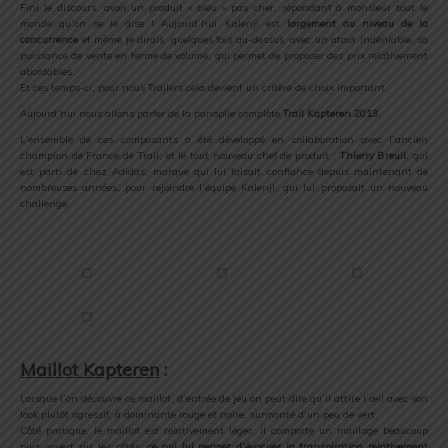
Fini le discours, avoir un produit « bleu » pas cher, répondant à monsieur tout le
monde…qu’on se le dise ! Aujourd’hui Kalenji est
largement au niveau de la
concurrence
et même je dirais, quelques fois au-dessus, avec un atout indéniable, sa
puissance de vente en terme de volume, qui permet de proposer des prix relativement
abordables.
Et ces temps-ci, pour nous Trailers cela devient un critère de choix important.
Aujourd’hui nous allons parler de la panoplie complète
Trail Kapteren 2013.
L’ensemble de ces composants a été développé en collaboration avec l’ancien
champion de France de Trail, et le tout nouveau chef de produit :
Thierry Breuil
, qui
est parti de chez Adidas, marque qui lui faisait confiance depuis maintenant de
nombreuses années, pour rejoindre l’équipe Kalenji, qui lui proposait un nouveau
challenge.
.
.
Maillot Kapteren
:
Lorsque l’on découvre ce maillot, d’entrée de jeu on peut dire qu’il attire l’œil avec son
look plutôt agressif, à dominante rouge et noire, surmonté d’un peu de vert.
Côté pratique, le maillot est relativement léger, il comporte un maillage beaucoup
plus ouvert sur les côtés,
ce qui lui permet d’évacuer la transpiration relativement