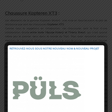
.
Chaussure Kapteren XT3
:
Les vêtements de la gamme Kapteren étaient une mise en bouche avant le plat de
résistance que sont les chaussures
Kapteren XT3
.
Comme nous le rappelions en introduction, ces chaussures sont le fruit d’une
collaboration étroite
entre toute l’équipe Kalenji et Thierry Breuil
, qui n’est quand
même pas le premier venu dans le monde du Trail. Pour avoir rencontré certains
membres de l’équipe de développement durant le mois de janvier, je sais que l’équipe
est à l’écoute de Thierry Breuil, et qu’elle prend en compte ses moindres remarques,
de nombreux allers/retours et échanges sont nécessaires avant le lancement à
RETROUVEZ-NOUS SOUS NOTRE NOUVEAU NOM & NOUVEAU PROJET
grande échelle du produit.
Côté look, on est clairement dans la continuité de la gamme, mais pour ceux qui
seraient intéressés uniquement par les chaussures, il faut avouer que leur look flashy
en vert fluo, ne vous font pas passer inaperçu lorsque vous allez acheter votre
baguette, mais c’est aussi voulu ! Pour ma part j’aime bien ça, on est vraiment dans
l’esprit Trail.
Lorsque vous enfilez les chaussures, on est d’entrée de jeu à l’aise
. J’ai beaucoup
aimé le chausson qui est fin mais pas trop, et qui par conséquent conviendra à tout
le monde. La languette n’est pas épaisse, on vraiment l’impression que la chaussure
est moulée au pied. De plus il faut souligner un dispositif employé par Kalenji mais
également Quechua
(même groupe)
, concernant les bandes de maintien reliées au
laçage : ce qui fait que lorsque vous ajustez vos lacets,
l’ensemble de la chaussure
s’ajuste autour du pied
, même si je sais que d’autres marques pratiquent quelque
chose de similaire ici l’effet est bel et bien ressenti.