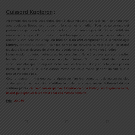
.
Cuissard Kapteren
:
Au niveau des coloris vous aurez droit à deux versions soit tout noir, soit tout noir
avec quelques liserés vert rappelant le short et le maillot. Pour les personnes qui
préfèrent ce genre de bas, encore une fois, on retrouve un produit très compétitif. Au
niveau de la coupe je l’ai trouvé vraiment très ajusté, mais je pense que les matériaux
utilisés y sont pour beaucoup.
Au final on a un effet compressif dû à la technologie
Kanergy
(labellisé Supportiv)
. Pour ma part ça me convient, surtout que je l’ai utilisé
plusieurs fois en dessous du short, mais également seul, il n’y a rien à redire.
L’amélioration du retour veineux est toujours plus difficile à prouver, par contre éviter
les vibrations musculaires, on est en plein dedans. Sauf… un détail identique au
short, peut être que Kalenji est fâché avec les ficelles : il n’y en a toujours pas au
niveau de la taille. Ici c’est quand même beaucoup moins gênant du fait que le
produit ne bouge pas.
Côté rangement, il y a une poche zippée sur l’arrière, permettant de mettre ses clés
ou des gels. J’ai eu l’occasion d’utiliser le produit en course,
aucun frottement dû aux
coutures plates
,
on peut penser qu’avec l’expérience qu’a Kalenji sur la gamme route,
ils ont pu dupliquer leurs atouts sur ces mêmes produits.
Prix
:
29.95€
.