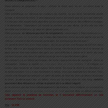
Deux options se proposent à vous : utiliser le short seul, ou en sur-short avec le
cuissard.
Côté esthétique, on retrouve les couleurs du maillot, ce qui rend l’ensemble plutôt
sympa, à dominante noire, il sera beaucoup moins salissant que du gris par exemple.
Il n’est pas très souple mais peut-être qu’au cours du temps et des différents lavages,
il le deviendra… Cependant j’ai trouvé la matière un peu rêche : je dis cela car très
sensible aux irritations, ça peut en gêner quelques-uns.
Côté pratique,
on retrouve pas mal de rangements
, notamment 2 filets latéraux
(ceux
qui ne sont pas sur le maillot)
au niveau des hanches, ainsi qu’une poche zip sur le
côté qui comprend des élastiques porte-gels. En pratique ça donne quoi ?
J’ai porté le short lors d’un Trail urbain, où j’ai pu glisser une flasque de 237mm dans
le filet, elle n’a pas bougé durant toute la course, très facile à sortir et à re rentrer. Je
peux pas en dire tout autant des gels, qui sont difficiles à placer et à sortir, du coup
j’ai tout mis en vrac dans la poche zip et ça ne m’a pas forcément gêné.
Par contre il y a un détail technique « de taille » que je me dois de souligner : dans sa
conception, Kalenji a oublié
(ou c’est peut être un choix délibéré…?)
d’intégrer un
cordon pour resserrer et nouer autour de la taille. Du coup le short à un élastique, si
la taille convient il n’y a pas forcément à redire, mais par exemple lors de mon Trail,
j’avais une flasque qui exerçait un petit de poids, et tous les 2kms je devais ré ajuster
le short. Je pense que c’est un détail, mais sur du long voire du très long,
certains
pourraient être réticents à utiliser le produit dû à ce détail négatif.
Je ne connais pas les futurs développements de Kalenji, mais intégrer un cuissard au
short
(comme le font les grandes marques du Trail)
pourrait être un détail judicieux.
Cela réglerait le problème de maintien, et il donnerait définitivement un look
purement Trail au produit.
Prix
:
19.95€