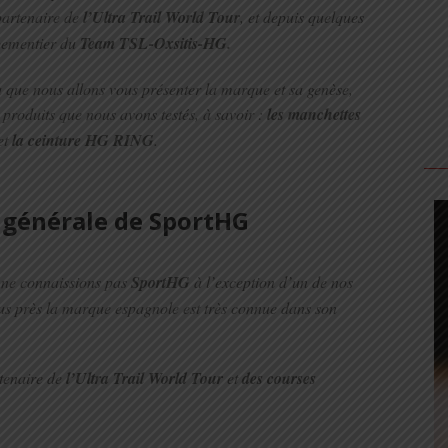
partenaire de
l’Ultra Trail World Tour
, et depuis quelques
pementier du
Team TSL-Oxsitis-HG.
 que nous allons vous présenter la marque et sa genèse,
 produits que nous avons testés, à savoir :
les manchettes
et
la ceinture HG RING
.
 générale de SportHG
s ne connaissions pas
SportHG
à l’exception d’un de nos
lus près la marque espagnole est très connue dans son
tenaire de
l’Ultra Trail World Tour
et
des courses