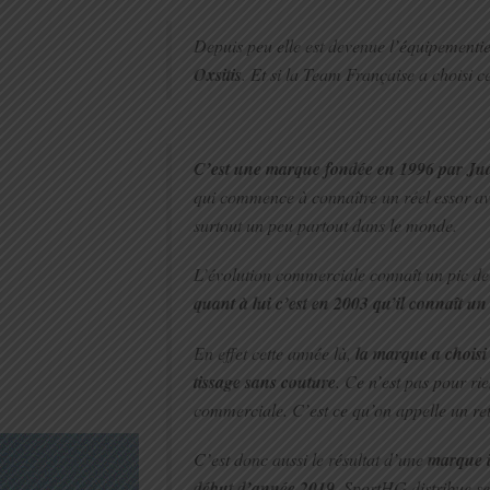
Depuis peu elle est devenue l’équipementi
Oxsitis
. Et si la Team Française a choisi 
C’est une marque fondée en 1996 par Ju
qui commence à connaître un réel essor av
surtout un peu partout dans le monde.
L’évolution commerciale connaît un pic de
quant à lui c’est en 2003 qu’il connaît un
En effet cette année là,
la marque a choisi 
tissage sans couture
. Ce n’est pas pour ri
commerciale. C’est ce qu’on appelle un ret
C’est donc aussi le résultat d’une
marque i
début d’année 2019
, SportHG distribue s