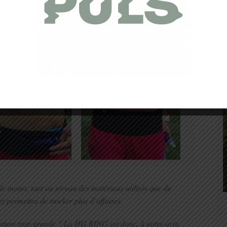
s autres produits des autres marques pour que le prix soit
de moins, tant au niveau des matériaux utilisés que du
permettra de stocker plus d’affaires.
ceinture trop grande ? La HG RING est donc, à notre avis,