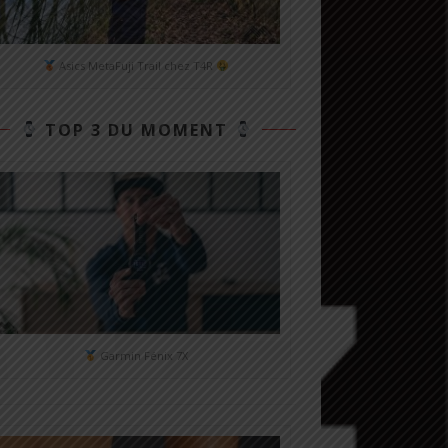
Asics MetaFuji Trail chez T4R
TOP 3 DU MOMENT
Garmin Fénix 7X