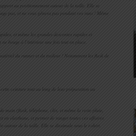
apport au positionnement autour de la taille. Elle se
bouge pas, et ne vous gênera pas pendant vos runs ! Même
 rapides, et même les grandes descentes rapides et
 ne bouge à l’intérieur une fois tout en place.
 matériel du runner et du traileur ! Notamment les flask de
cette ceinture tout au long de leur préparation au
de main (flask, téléphone, clés, et même la veste pluie,
st en elasthane, et permet de ranger toutes ces affaires
 autour de la taille. Elle se dissimule sous le t-shirt.