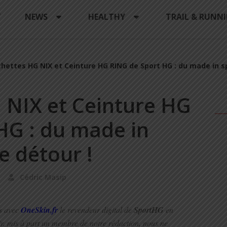
Y
NEWS
HEALTHY
TRAIL & RUNN
ettes HG NIX et Ceinture HG RING de Sport HG : du made in spa
NIX et Ceinture HG
HG : du made in
e détour !
0
Cédric Masip
s avec
OneSkin.fr
le revendeur digital de
SportHG
en
r, mis à part un membre de notre rédaction, nous ne