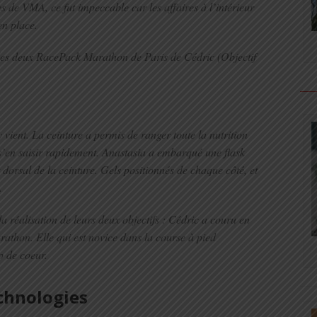
es de VMA, ce fut impeccable car les affaires à l’intérieur
en place.
des deux RacePack Marathon de Paris de Cédric (Objectif
vient. La ceinture a permis de ranger toute la nutrition
 s’en saisir rapidement. Anastasia a embarqué une flask
dorsal de la ceinture. Gels positionnés de chaque côté, et
.
la réalisation de leurs deux objectifs : Cédric a couru en
athon. Elle qui est novice dans la course à pied
p de coeur.
chnologies