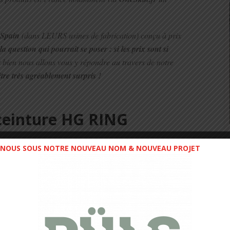
 Spain
(dans LEURS usines de fabrication) conçu à prix
la question qui pourrait se poser : si les prix sont si
 bien nous allons vous y répondre au travers de notre
être très agréablement surpris !
 ceinture HG RING
NOUS SOUS NOTRE NOUVEAU NOM & NOUVEAU PROJET
 que nous avons testé. Et la surprise fut énorme. Fini les
tous les systèmes de réglages.
t ergonomique. Ok d’autres marques sont sur le marché,
matière. Et dans la même matière au niveau du textile.
vant de parler de la technique et conclure par le prix, on