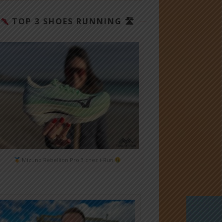
TOP 3 SHOES RUNNING 🛣
Mizuno Rebellion Pro 3 chez i-Run