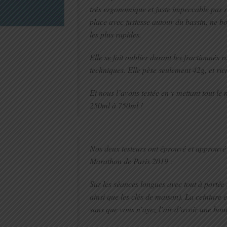
très ergonomique et juste impeccable par r
place avec justesse autour du bassin, ne 
les plus rapides.
Elle se fait oublier durant les fractionnés
techniques. Elle pèse seulement 42g, et rien
Et nous l’avons testée en y mettant tout le
250ml à 750ml !
Nos deux testeurs ont éprouvé et approuvé 
Marathon de Paris 2019 :
Sur les séances longues avec tout à portée 
ainsi que les clés de maison). La ceinture e
sans que vous n’ayez l’air d’avoir une bouée