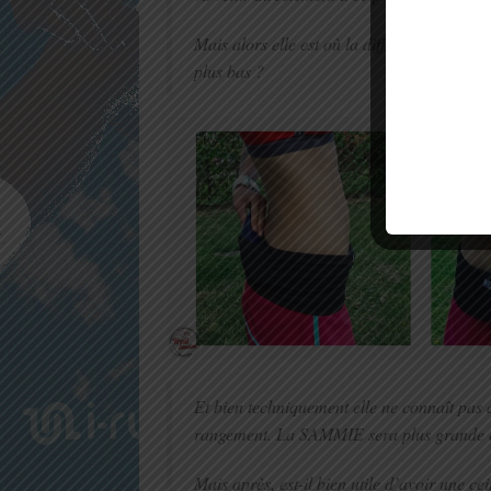
Mais alors elle est où la différence avec le
plus bas ?
Et bien techniquement elle ne connaît pas 
rangement. La SAMMIE sera plus grande et 
Mais après, est-il bien utile d’avoir une 