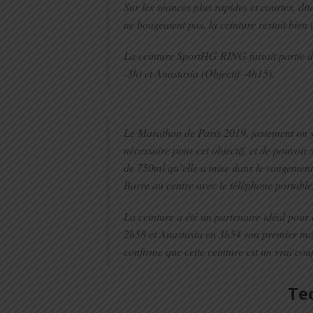
Sur les séances plus rapides et courtes, dit
ne bougeaient pas, la ceinture restait bien 
La ceinture SportHG RING faisait partie 
-3h) et Anastasia (Objectif -4h15).
Le Marathon de Paris 2019, justement on y 
nécessaire pour cet objectif, et de pouvoir
de 750ml qu’elle a mise dans le rangement 
Barre au centre avec le téléphone portable
La ceinture a été un partenaire idéal pour 
2h58 et Anastasia en 3h54 son premier mar
confirme que cette ceinture est un vrai cou
Te