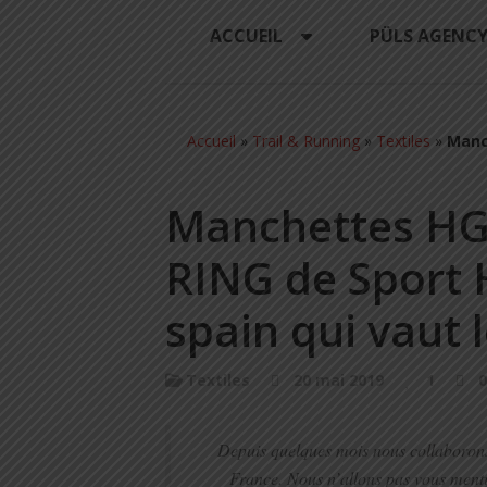
ACCUEIL
PÜLS AGENC
Accueil
»
Trail & Running
»
Textiles
»
Manch
Manchettes HG 
RING de Sport 
spain qui vaut l
Textiles
20 mai 2019
1
Depuis quelques mois nous collaboron
France. Nous n’allons pas vous menti