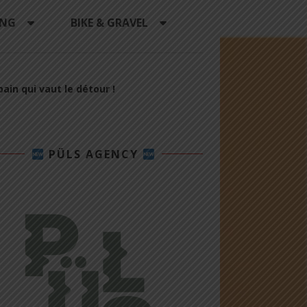
ING
BIKE & GRAVEL
in qui vaut le détour !
PÜLS AGENCY