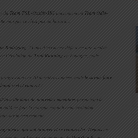
er du
Team TSL-Oxsitis-HG
anciennement
Team Odlo-
cette marque ce n’est pas un hasard…
an Rodriguez
. 23 ans d’existence déjà avec une société
ec l’évolution du
Trail Running
en Espagne, mais
 progression ces 10 dernières années, mais
le savoir-faire
 bond réel et concret
!
d’investir dans de nouvelles machines
permettant
le
en qu’à ce jour la marque connaît cette évolution
our sur investissement.
ngénieuse qui sait innover et se renouveler
.
Depuis ce
es produits en France notamment via
OneSkin.fr
un