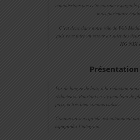
connaissions pas cette marque espagnole 
mois partenaire équi
C’est donc dans notre rôle de Web Média
puis vous faire un retour au sujet des deux
HG NIX
Présentation
Pas de langue de bois, à la rédaction nou
rédacteurs. Pourtant en s’y penchant de p
pays, et très bien commercialisée.
Connue au sens qu’elle est notamment par
espagnoles
l’intégrant.