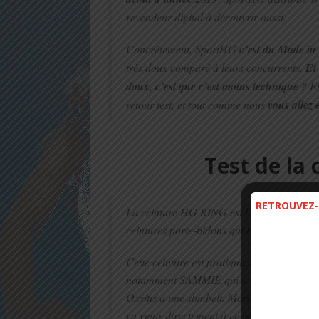
revendeur digital à découvrir aussi.
Concrètement, SportHG
c’est du Made in
très doux comparé à leurs concurrents.
Et 
doux, c’est que c’est moins technique ?
Et
retour test, et tout comme nous
vous allez 
Test de la
RETROUVEZ-
La ceinture HG RING est le premier produit
ceintures porte-bidons qui ballotent, avec 
Cette ceinture est pratique, confortable e
notamment SAMMIE qui avait innové en la 
Oxsitis a une slimbelt. Mais concrètement a
va venir directement à ce point : 20€ !!!