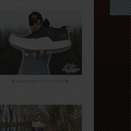
Arc'teryx Sylan GTX chez i-Run