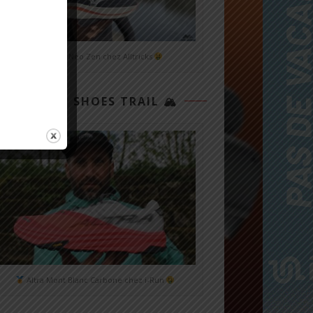
Mizuno Neo Zen chez Alltricks
TOP 3 SHOES TRAIL 🏔
Altra Mont Blanc Carbone chez i-Run