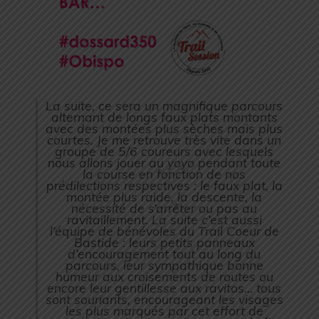
La suite, ce sera un magnifique parcours
alternant de longs faux plats montants
avec des montées plus sèches mais plus
courtes. Je me retrouve très vite dans un
groupe de 5/6 coureurs avec lesquels
nous allons jouer au yoyo pendant toute
la course en fonction de nos
prédilections respectives : le faux plat, la
montée plus raide, la descente, la
nécessité de s’arrêter ou pas au
ravitaillement. La suite c’est aussi
l’équipe de bénévoles du Trail Coeur de
Bastide : leurs petits panneaux
d’encouragement tout au long du
parcours, leur sympathique bonne
humeur aux croisements de routes ou
encore leur gentillesse aux ravitos… tous
sont souriants, encourageant les visages
les plus marqués par cet effort de