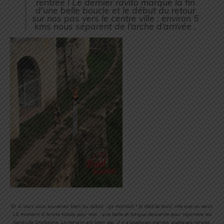
rentrée ! Le dernier ravito marque la fin
d’une belle boucle et le début du retour
sur nos pas vers le centre ville : environ 5
kms nous séparent de l’arche d’arrivée .
Et si vous vous souvenez bien du début : ça montait ! Je réalise donc vite que va venir
LE moment d’éclate totale pour moi : une belle et longue descente pour rejoindre les
bords de Dordogne. Le terrain est bien sec, il y a quelques pierres, quelques ronces,