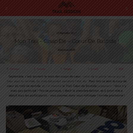
23 Septembre 2017
Mon Trail – Coup De – Cœur De Bastide !
Anastasiia MASIP
Partager
Tweeter
Épingler
E-mail
SMS
Septembre, c’est souvent le mois des coups de cœur
: celui de la petite tenue qui va
bien pour la rentrée, du livre découvert pendant l’été, etc.
Pour moi ce sera le coup de
cœur du trail de rentrée
, et j’ai nommé
le Trail Cœur de Bastide
justement !
Vous n’y
avez pas participé ? Pas de panique, c’était la première édition, et à priori elle a
séduit tous les participants : vous pourrez donc vous rattraper l’année prochaine !