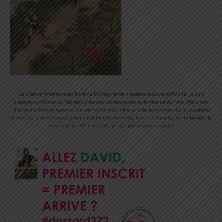
Le premier kilomètre en bord de Dordogne ne présente aucune difficulté, je suis
presque confiante sur les séquelles des soirées apéro et barbecue de l’été…Mais très
vite Dame Nature reprend les rennes et nous offre une belle montée dès le deuxième
kilomètre… une fois cette première difficulté franchie, tous les muscles sont chauds, le
cœur est monté, c’est OK, je suis prête pour la suite !