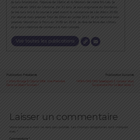
Je suis Anastasiia, l'épouse de Cédric et la Maman de notre fils Léo. Je
suis née en 1992 en Ukraine, j'ai 31 ans, je suis originaire du Donbass.
Je me suis mis à la course à pied avant la naissance de Léo (Mars 2018).
J'ai réalisé mon premier Trail de 20km en Juillet 2017, et j'ai terminé mon
premier Marathon à Paris en 3h50 en 2019. Je rêve de faire des Ultras,
et je suis créatrice de contenus à mon compte.
Voir toutes les publications
Publication Précédente
Publication Suivante
Ultra Mirage El Djerid 100k : Une Première
HOKA ONE ONE Speedgoat 2 : Laissez-Vous
Dans Le Désert Tunisien !
Surprendre Par Ce Best-Seller
Laisser un commentaire
Votre adresse e-mail ne sera pas publiée.
Les champs obligatoires sont indiqués
avec
*
Commentaire
*