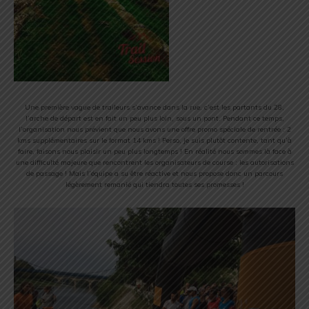
Une première vague de traileurs s’avance dans la rue, c’est les partants du 28,
l’arche de départ est en fait un peu plus loin, sous un pont. Pendant ce temps,
l’organisation nous prévient que nous avons une offre promo spéciale de rentrée : 2
kms supplémentaires sur le format 14 kms ! Perso, je suis plutôt contente, tant qu’à
faire, faisons nous plaisir un peu plus longtemps ! En réalité nous sommes là face à
une difficulté majeure que rencontrent les organisateurs de course : les autorisations
de passage ! Mais l’équipe a su être réactive et nous propose donc un parcours
légèrement remanié qui tiendra toutes ses promesses !