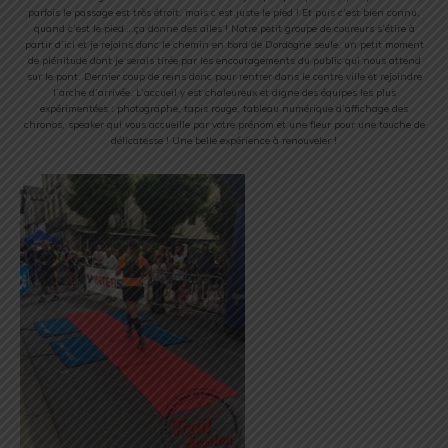
parfois le passage est très étroit, mais c’est juste le pied ! Et puis c’est bien connu,
quand c’est le pied….ça donne des ailes ! Notre petit groupe de coureurs s’étire à
partir d’ici et je rejoins donc le chemin en bord de Dordogne seule, un petit moment
de plénitude dont je serais tirée par les encouragements du public qui nous attend
sur le pont. Dernier coup de reins donc pour rentrer dans le centre ville et rejoindre
l’arche d’arrivée. L’accueil y est chaleureux et digne des équipes les plus
expérimentées : photographe, tapis rouge, tableau numérique d’affichage des
chronos, speaker qui vous accueille par votre prénom et une fleur pour une touche de
délicatesse ! Une belle expérience à renouveler !