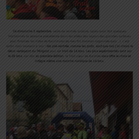
Ce dimanche 3 septembre
, veille de rentrée scolaire, après avoir fait quelques
fractionnés la semaine précédente dans les allées des rayons des grandes surfaces
pour finaliser les listes de fournitures de mes fils (maman organisée quoi …), c’est
enfin mon moment à moi !
Ma pré-rentrée, comme les profs, sauf que moi j’ai choisi le
décor verdoyant du Périgord
pour
un trail de 14 kms
.
Les plus expérimentés sont sur
le 28 kms
, car dès
sa première édition
, le Trail cœur de Bastide
vous offre le choix et
intègre même une marche nordique de 14 kms
.