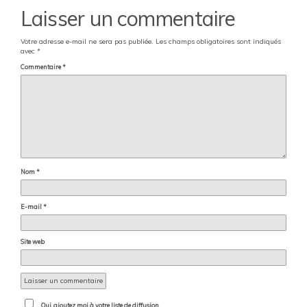
Laisser un commentaire
Votre adresse e-mail ne sera pas publiée.
Les champs obligatoires sont indiqués
avec
*
Commentaire
*
Nom
*
E-mail
*
Site web
Oui, ajoutez moi à votre liste de diffusion.