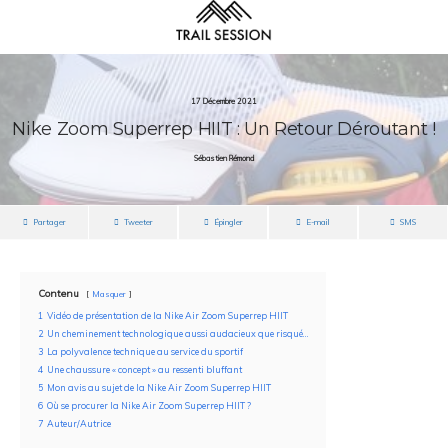
17 Décembre 2021
Nike Zoom Superrep HIIT : Un Retour Déroutant !
Sébastien Rémond
Partager
Tweeter
Épingler
E-mail
SMS
Contenu
Masquer
1
Vidéo de présentation de la Nike Air Zoom Superrep HIIT
2
Un cheminement technologique aussi audacieux que risqué…
3
La polyvalence technique au service du sportif
4
Une chaussure « concept » au ressenti bluffant
5
Mon avis au sujet de la Nike Air Zoom Superrep HIIT
6
Où se procurer la Nike Air Zoom Superrep HIIT ?
7
Auteur/Autrice