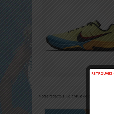
RETROUVEZ-
1 – NIKE TE
Notre rédacteur Loïc vient de débuter le prot