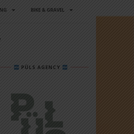
ING
BIKE & GRAVEL
e
PÜLS AGENCY