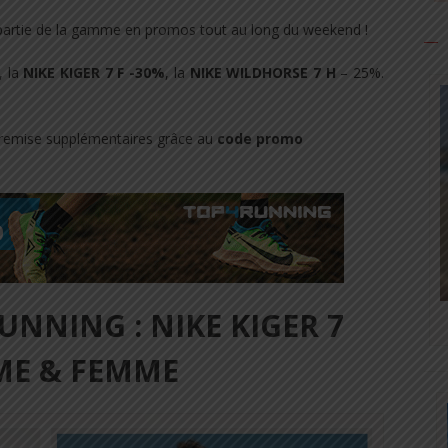
partie de la gamme en promos tout au long du weekend !
, la
NIKE KIGER 7 F -30%
, la
NIKE WILDHORSE 7 H
– 25%.
e remise supplémentaires grâce au
code promo
UNNING : NIKE KIGER 7
E & FEMME