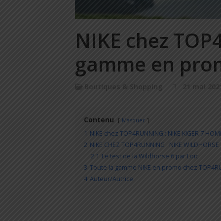
NIKE chez TOP
gamme en promo
Boutiques & Shopping
21 mai 202
Contenu
Masquer
1
NIKE chez TOP4RUNNING : NIKE KIGER 7 HO
2
NIKE CHEZ TOP4RUNNING : NIKE WILDHORS
2.1
Le test de la Wildhorse 6 par Loïc
3
Toute la gamme NIKE en promo chez TOP4
4
Auteur/Autrice