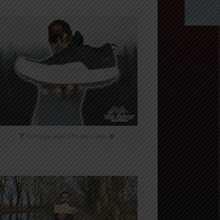
Arc'teryx Sylan GTX chez i-Run