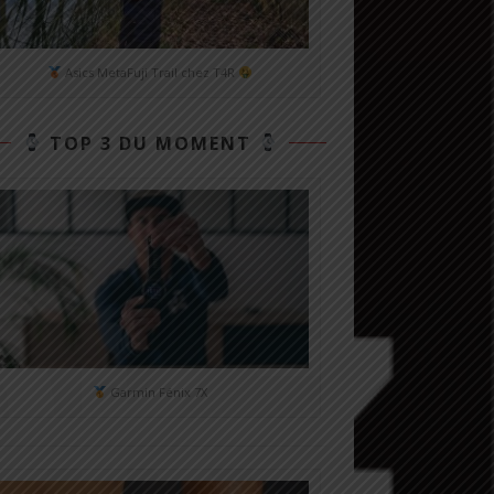
Asics MetaFuji Trail chez T4R
TOP 3 DU MOMENT
Garmin Fénix 7X