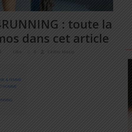
4RUNNING : toute la
s dans cet article
1
Like
0
Cédric Masip
MME & FEMME
E 7 HOMME
RUNNING