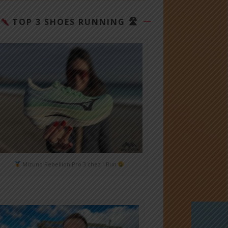
TOP 3 SHOES RUNNING 🛣
Mizuno Rebellion Pro 3 chez i-Run