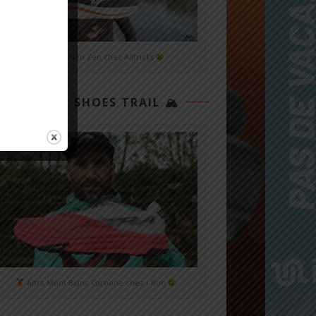
Mizuno Neo Zen chez Alltricks
TOP 3 SHOES TRAIL 🏔
Altra Mont Blanc Carbone chez i-Run