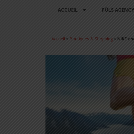
ACCUEIL
PÜLS AGENC
Accueil
»
Boutiques & Shopping
»
NIKE ch