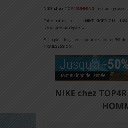
NIKE chez
TOP4RUNNING
c’est une grosse 
Entre autres, c’est : la
NIKE KIGER 7 H -16%
De quoi vous régaler…
Et en plus de ça, vous pourrez ajouter 5% d
TRAILSESSION
!!!
NIKE chez TOP4R
HOMM