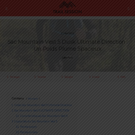
22 Mai 2021
Sac Mountain Vest 5 Dusk Ultimate Direction :
Un Poids Plume Spacieux
Julien Picot
Partager
Tweeter
Épingler
E-mail
SMS
Contenu
Masquer
1
Vidéo Sac Mountain Vest 5 Ultimate Direction
2
Sac Mountain Vest 5 ULTIMATE DIRECTION
2.1
Caractéristiques Sac Mountain Vest 5
3
Capacités du Sac Mountain Vest 5
3.1
Partie avant
3.2
Partie arrière