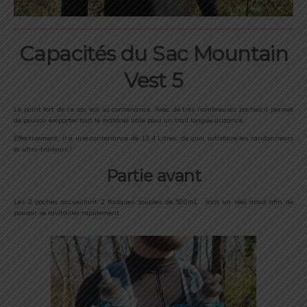
Capacités du Sac Mountain
Vest 5
Le point fort de ce sac est sa contenance. Avec de très nombreuses poches il permet
de pouvoir emporter tout le matériel utile pour un trail longue distance.
Effectivement, il a une contenance de 13,4 Litres, de quoi satisfaire les randonneurs
et ultra-traileurs !
Partie avant
Les 2 poches accueillant 2 flasques souples de 500mL sont un réel atout afin de
pouvoir se ravitailler rapidement.