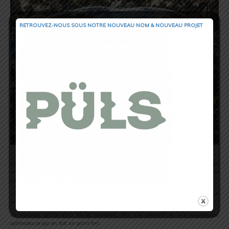
RETROUVEZ-NOUS SOUS NOTRE NOUVEAU NOM & NOUVEAU PROJET
Un nouveau découpage a été effectué au niveau des bretelles afin qu’il épouse au
mieux le dos et les bras sans effectuer de frottements ni provoquer de gêne. Une réelle
amélioration par rapport a la Vest 4.
La qualité des matériaux utilisés tels que le
stretch nylon, l’élasthanne
rendent ce
sac déperlant et agréable à porter.
Le maillage utilisé ultra fin et résistant offre une aération et une respirabilité
optimales ce qui en fait un point fort.