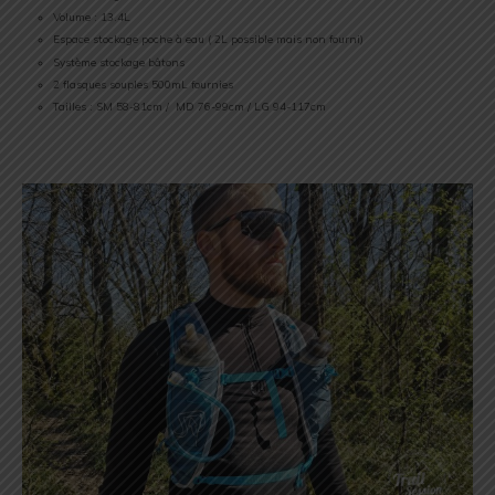
Volume : 13.4L
Espace stockage poche à eau ( 2L possible mais non fourni)
Système stockage bâtons
2 flasques souples 500mL fournies
Tailles : SM 58-81cm / MD 76-99cm / LG 94-117cm