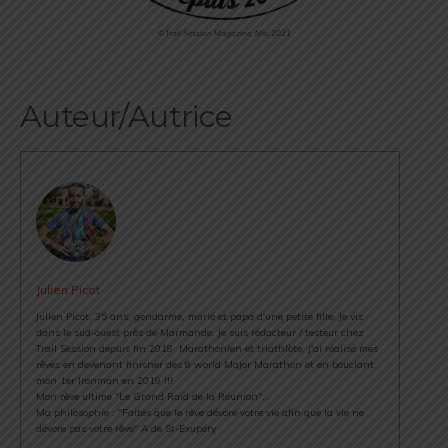
©Trail Session Magazine, Mai 2021
Auteur/Autrice
Julien Picot
Julien Picot, 35 ans, gendarme, marié et papa d'une petite fille. Je vis
dans le sud-ouest près de Marmande. Je suis rédacteur / testeur chez
Trail Session depuis fin 2018. Marathonien et triathlète, j'ai réalisé mes
rêves en devenant finisher des 6 world Major Marathon et en bouclant
mon 1er Ironman en 2019 !!!
Mon rêve ultime "Le Grand Raid de la Réunion"...
Ma philosophie : "Faites que le rêve dévore votre vie afin que la vie ne
dévore pas votre rêve" A.de St-Exupéry