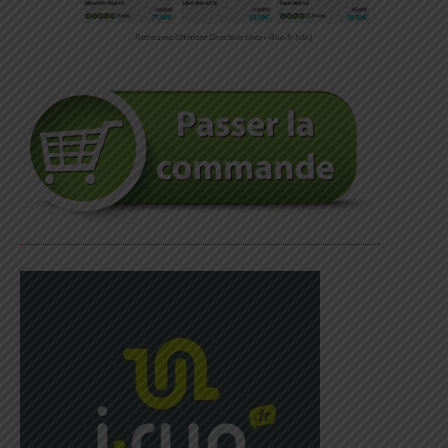
Retrouvez Ultimate Direction chez i-Run.fr (clic)