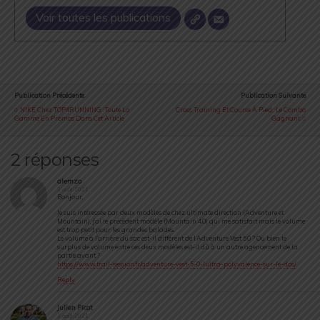
Voir toutes les publications
Publication Précédente
Publication Suivante
NIKE Chez TOP4RUNNING : Toute La
Cross Training Et Course À Pied : Le Combo
Gamme En Promos Dans Cet Article
Gagnant
2 réponses
alemzo
3 août 2021
Bonjour,
Je suis intéressée par deux modèles de chez ultimate direction (Adventure et
Mountain), j’ai le précédent modèle (Mountain 4.0) qui me satisfait mais le volume
est trop petit pour les grandes balades.
Le volume à l’arrière du sac est-il différent de l’Adventure Vest 5.0 ? Ou bien le
surplus de volume entre ces deux modèles est-il dû à un autre agencement de la
partie avant ?
https://www.trail-session.fr/adventure-vest-5-0-lultra-polyvalence-sur-le-dos/
Reply
Julien Picot
3 août 2021