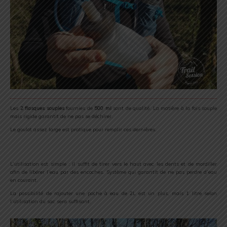
Les
2 flasques souples
fournies de
500 ml
sont de qualité. La matière à la fois souple
mais rigide garantit de ne pas se déchirer.
Le goulot assez large est pratique pour remplir ces dernières.
L’utilisation est simple : il suffit de tirer vers le haut avec les dents et de mordiller
afin de libérer l’eau par des encoches. Système qui garantit de ne pas perdre d’eau
en courant.
La possibilité de rajouter une poche à eau de 2L est un plus, mais 1 litre selon
l’utilisation du sac sera suffisant.