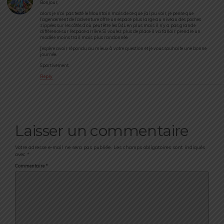
Bonjour,
alors je n’ai pas testé le Mountain mais de ce que j’ai pu voir, je pense que
l’agencement de l’adventure offre un espace plus large au niveau des poches
zippées sur les côtés d’où peut être les 0.4L en plus mais il n’y a pas grande
différence sur l’espace arrière. Si voulez plus de place il va falloir prendre un
modèle moins trail mais plus randonnée.
J’espère avoir répondu au mieux à votre question et je vous souhaite une bonne
journée.
Sportivement.
Reply
Laisser un commentaire
Votre adresse e-mail ne sera pas publiée.
Les champs obligatoires sont indiqués
avec
*
Commentaire
*