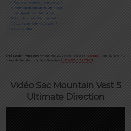
4
Poids et confort du Sac Mountain Vest 5
5
Système de serrage Sac Mountain Vest 5
5.1
Hydratation : 1 litre ou plus
6
Mon avis sur le Sac Mountain Vest 5
7
Où se procurer Ultimate Direction ?
8
Auteur/Autrice
Trail Session Magazine
revient vers vous après le test de
Vest race.
Voici aujourd’hui
le test du
Sac Mountain Vest 5
de chez
ULTIMATE DIRECTION
.
Vidéo Sac Mountain Vest 5
Ultimate Direction