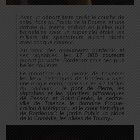
Avec un départ juste après le couché de
soleil, face au Palais de la Bourse, et une
arrivée au même endroit en pleine nuit
bordelaise sous un super ciel étoilé, les
milliers de spectateurs auront vibrés
avec chaque coureur.
Au cœur des monuments bordelais et
ses vignobles, les
17 000 coureurs
auront pu visiter Bordeaux sous ses plus
belles couleurs.
Le marathon aura permis de traverser
les lieux historiques de Bordeaux avec
une magie entrainante sur les 42,195km
du parcours :
le pont de Pierre,
les
vignobles et les quartiers pittoresques
de Pessac et Saint-Genès, le centre-
ville de Talence, le domaine Picque-
caillou à Mérignac… et le cœur historique
de Bordeaux : le Jardin Public, la place
de la Comédie, les allées de Tourny…