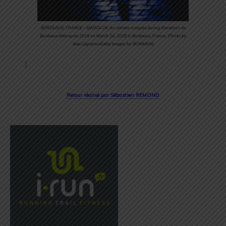
BORDEAUX, FRANCE – MARCH 24: An athlete compete during Marathon de
Bordeaux Metropole 2018 on March 24, 2018 in Bordeaux, France. (Photo by
Alex Caparros/Getty Images for IRONMAN)
Retour réalisé par Sébastien REMOND