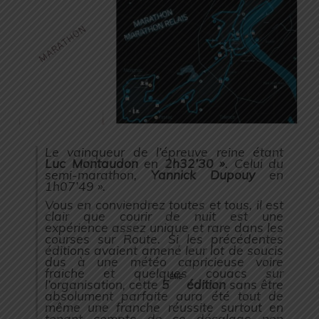
Le vainqueur de l’épreuve reine étant
Luc Montaudon
en
2h32’30 »
. Celui du
semi-marathon,
Yannick Dupouy
en
1h07’49 ».
Vous en conviendrez toutes et tous, il est
clair que courir de nuit est une
expérience assez unique et rare dans les
courses sur Route. Si les précédentes
éditions avaient amené leur lot de soucis
dus à une météo capricieuse voire
fraiche et quelques couacs sur
ème
l’organisation, cette
5
édition
sans être
absolument parfaite aura été tout de
même une franche réussite surtout en
tenant compte de ce décalage non