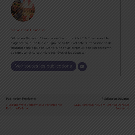
Sébastien Rémond
Sébastien Rémond, 41ans, marié 2 enfants. Côté "On" Responsable
d'agence pour une filiale du groupe AIRBUS et côté "Off" passionné de
running depuis plus de 10ans. Une envie perpétuelle de (se) découvrir,
de s'amuser et surtout vivre ses rêves et les dépasser !
Voir toutes les publications
Publication Précédente
Publication Suivante
Mizuno Wave Shadow 3 : La Performance
ODLO Active Spine Light : Droit(e) Dans Ses
En Ligne De Mire !
Baskets !