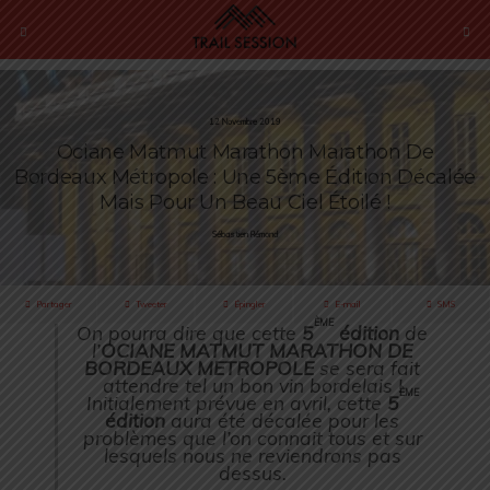
12 Novembre 2019
Ociane Matmut Marathon Marathon De
Bordeaux Métropole : Une 5ème Édition Décalée
Mais Pour Un Beau Ciel Étoilé !
Sébastien Rémond
Partager
Tweeter
Épingler
E-mail
SMS
ème
On pourra dire que cette
5
édition
de
l’
OCIANE MATMUT MARATHON DE
BORDEAUX METROPOLE
se sera fait
attendre tel un bon vin bordelais !
ème
Initialement prévue en avril, cette
5
édition
aura été décalée pour les
problèmes que l’on connait tous et sur
lesquels nous ne reviendrons pas
dessus.