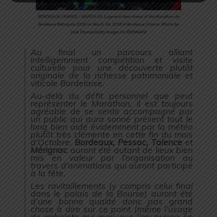
BORDEAUX, FRANCE – MARCH 24: A general view ahead of the Marathon de
Bordeaux Metropole 2018 on March 24, 2018 in Bordeaux, France. (Photo by
Jack Thomas/Getty Images for IRONMAN)
Au final un parcours alliant
intelligemment compétition et visite
culturelle pour une découverte plutôt
originale de la richesse patrimoniale et
viticole Bordelaise.
Au-delà du défit personnel que peut
représenter le Marathon, il est toujours
agréable de se sentir accompagné par
un public qui aura sonné présent tout le
long bien aidé évidemment par la météo
plutôt très clémente en cette fin du mois
d’Octobre.
Bordeaux, Pessac, Talence
et
Mérignac
auront été autant de lieux bien
mis en valeur par l’organisation au
travers d’animations qui auront participé
à la fête.
Les ravitaillements (
y compris celui final
dans le palais de la Bourse
) auront été
d’une bonne qualité donc pas grand
chose à dire sur ce point (
même l’usage
de gobelets qui quoi que l’on puisse en