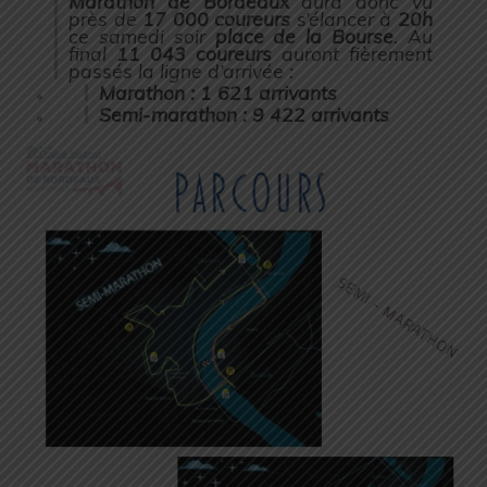
Marathon de Bordeaux
aura donc vu
près de
17 000 coureurs
s’élancer à
20h
ce samedi soir
place de la Bourse
. Au
final
11 043 coureurs
auront fièrement
passés la ligne d’arrivée :
Marathon
: 1 621 arrivants
Semi-marathon :
9 422 arrivants