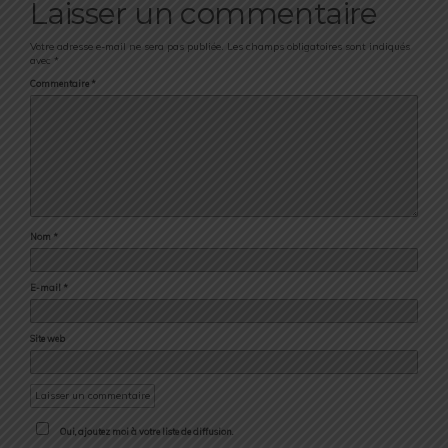
Laisser un commentaire
Votre adresse e-mail ne sera pas publiée.
Les champs obligatoires sont indiqués
avec
*
Commentaire
*
Nom
*
E-mail
*
Site web
Oui, ajoutez moi à votre liste de diffusion.