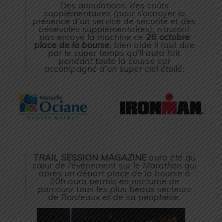
Des annulations, des coûts
supplémentaires (
pour s’octroyer la
présence d’un service de sécurité et des
bénévoles supplémentaires
), n’auront
pas enrayé la machine ce
26 octobre
place de la bourse
, bien aidé il faut dire
par le super temps qu’il aura fait
pendant toute la course car
accompagné d’un super ciel étoilé.
TRAIL SESSION MAGAZINE
aura été au
cœur de l’évènement sur le Marathon qui
après un départ place de la bourse à
20h aura permis en nocturne de
parcourir tous les plus beaux secteurs
de Bordeaux et de sa périphérie.