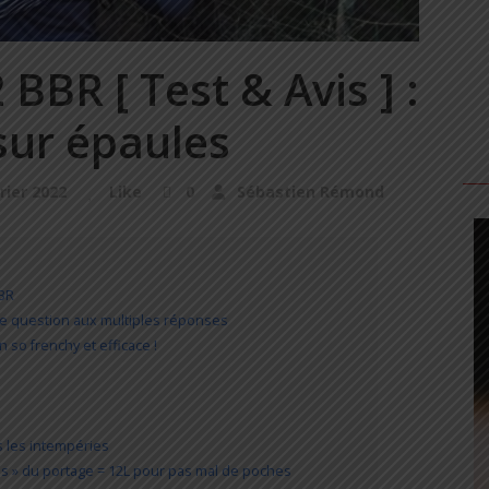
 BBR [ Test & Avis ] :
 sur épaules
rier 2022
Like
0
Sébastien Rémond
BBR
ste question aux multiples réponses
 so frenchy et efficace !
s les intempéries
ais » du portage = 12L pour pas mal de poches