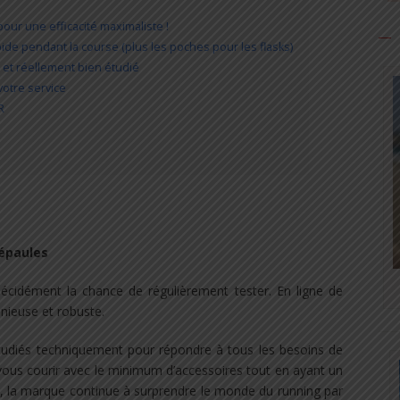
ur une efficacité maximaliste !
pide pendant la course (plus les poches pour les flasks)
 et réellement bien étudié
otre service
R
 épaules
décidément la chance de régulièrement tester. En ligne de
nieuse et robuste.
tudiés techniquement pour répondre à tous les besoins de
-vous courir avec le minimum d’accessoires tout en ayant un
in, la marque continue à surprendre le monde du running par