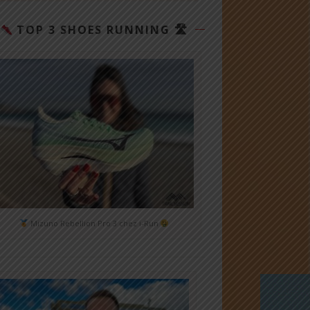
TOP 3 SHOES RUNNING 🛣
Mizuno Rebellion Pro 3 chez i-Run