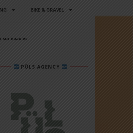
ING
BIKE & GRAVEL
 » sur épaules
PÜLS AGENCY