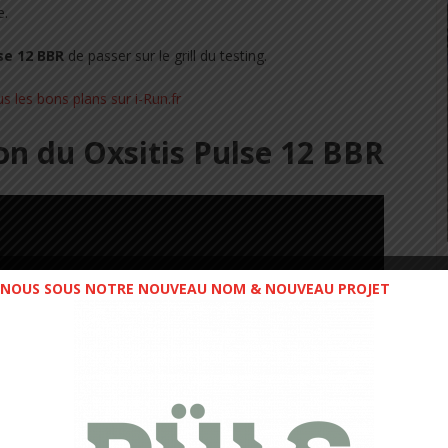
e.
lse 12 BBR
de passer sur le grill du testing.
on du Oxsitis Pulse 12 BBR
NOUS SOUS NOTRE NOUVEAU NOM & NOUVEAU PROJET