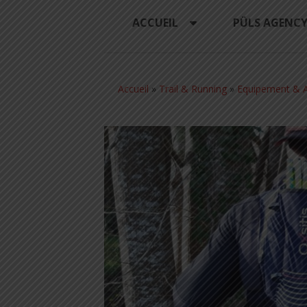
ACCUEIL
PÜLS AGENC
Accueil
»
Trail & Running
»
Equipement & A