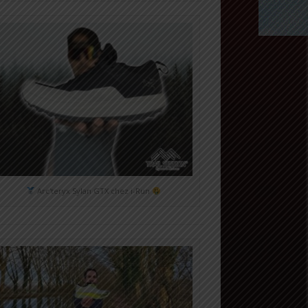
Arc'teryx Sylan GTX chez i-Run