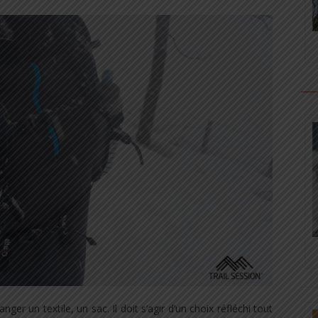
 un textile, un sac. Il doit s’agir d’un choix réfléchi tout