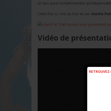
un duo aussi complémentaire qu’indispensabl
Cette fois-ci, c’est au tour du sac
Oxsitis Pu
Vidéo de présentati
RETROUVEZ-