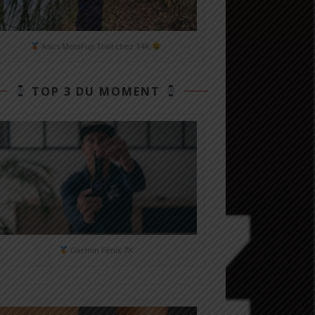
Asics MetaFuji Trail chez T4R
TOP 3 DU MOMENT
Garmin Fénix 7X