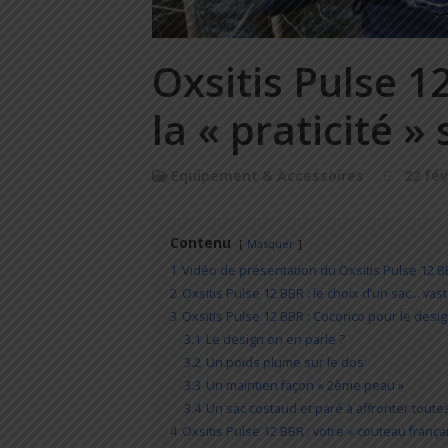
Oxsitis Pulse 12
la « praticité »
Equipement & Accessoires
22 fév
Contenu
Masquer
1
Vidéo de présentation du Oxsitis Pulse 12 
2
Oxsitis Pulse 12 BBR : le choix d’un sac… va
3
Oxsitis Pulse 12 BBR : Cocorico pour le design
3.1
Le design on en parle ?
3.2
Un poids plume sur le dos
3.3
Un maintien façon « 2ème peau »
3.4
Un sac costaud et paré à affronter toute
4
Oxsitis Pulse 12 BBR : votre « couteau franç