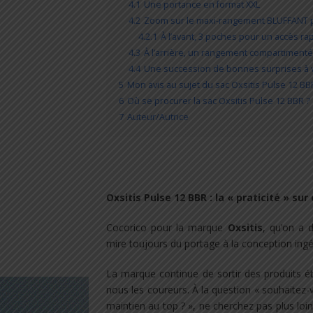
4.1
Une portance en format XXL
4.2
Zoom sur le maxi-rangement BLUFFANT po
4.2.1
À l’avant, 3 poches pour un accès ra
4.3
À l’arrière, un rangement compartimenté
4.4
Une succession de bonnes surprises à v
5
Mon avis au sujet du sac Oxsitis Pulse 12 BB
6
Où se procurer la sac Oxsitis Pulse 12 BBR ?
7
Auteur/Autrice
Oxsitis Pulse 12 BBR : la « praticité » sur
Cocorico pour la marque
Oxsitis
, qu’on a 
mire toujours du portage à la conception ingé
La marque continue de sortir des produits é
nous les coureurs. À la question « souhaitez
maintien au top ? », ne cherchez pas plus lo