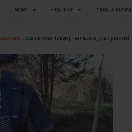
Y
NEWS
HEALTHY
TRAIL & RUNN
ccessoires
»
Oxsitis Pulse 12 BBR [ Test & Avis ] : la « praticité