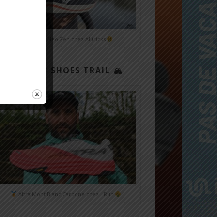
Mizuno Neo Zen chez Alltricks
TOP 3 SHOES TRAIL 🏔
Altra Mont Blanc Carbone chez i-Run