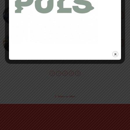
22 FÉVRIER 2022 • PAR SÉBASTIEN RÉMOND
Oxsitis Pulse 12 BBR [ Test & Avis ] : la « praticité »
sur épaules
14 DÉCEMBRE 2020 • PAR SÉBASTIEN RÉMOND
Atom 2 de Oxsitis : deux sacs minimalistes au
confort XXL
Retour au début