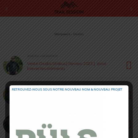
Marqueurs › Oxsitis
20 JUIN 2023 • PAR JULIEN PICOT
Veste Oxsitis Stratus [ Review 2023 ] : pour
braver les éléments
13 JUIN 2023 • PAR SÉBASTIEN RÉMOND
RETROUVEZ-NOUS SOUS NOTRE NOUVEAU NOM & NOUVEAU PROJET
Oxsitis Adventure 40 [ Review 2023 ] :
l’Aventure sans limites !
23 FÉVRIER 2022 • PAR LOÏC ROIG
Oxsitis Bike [ Test & Avis ] : Une nouvelle
gamme pleine d’espoir