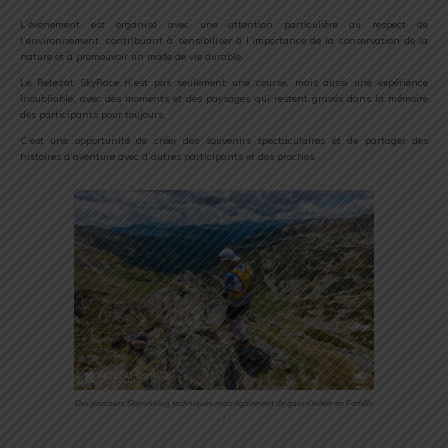
L’événement est organisé avec une attention particulière au respect de
l’environnement, contribuant à sensibiliser à l’importance de la conservation de la
nature et à promouvoir un mode de vie durable.
Le Retezat SkyRace n’est pas seulement une course, mais aussi une expérience
inoubliable, avec des moments et des paysages qui restent gravés dans la mémoire
des participants pour toujours.
C’est une opportunité de créer des souvenirs spectaculaires et de partager des
histoires d’aventure avec d’autres participants et des proches.
Des parcours Skyrunning techniques mais également de quoi s’initier en Famille
!