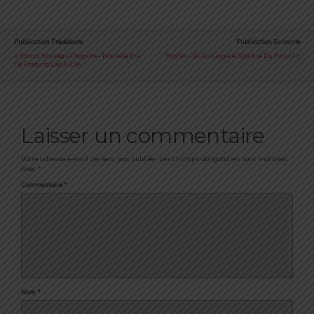
Publication Précédente
Publication Suivante
Strava Nouveau Chapitre - Nouvelle Ère
Hastko - Ou La Lingerie Sportive Du Futur !
De Produits Liée À L'IA
Laisser un commentaire
Votre adresse e-mail ne sera pas publiée.
Les champs obligatoires sont indiqués
avec
*
Commentaire
*
Nom
*