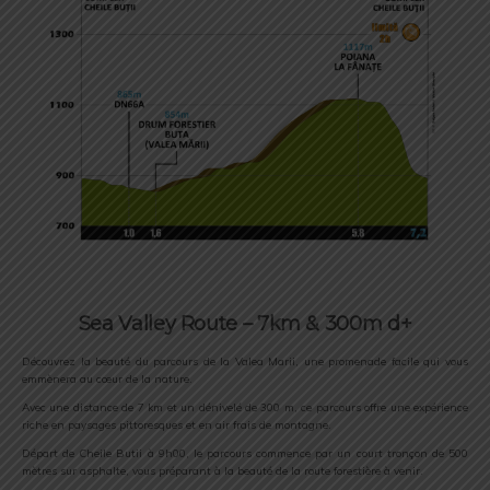
Sea Valley Route – 7km & 300m d+
Découvrez la beauté du parcours de la Valea Marii, une promenade facile qui vous
emmènera au cœur de la nature.
Avec une distance de 7 km et un dénivelé de 300 m, ce parcours offre une expérience
riche en paysages pittoresques et en air frais de montagne.
Départ de Cheile Butii à 9h00, le parcours commence par un court tronçon de 500
mètres sur asphalte, vous préparant à la beauté de la route forestière à venir.