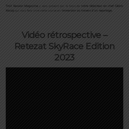
Trail Session Magazine
y sera présent par le biais de
notre rédacteur en chef Cédric
Masip
qui vous fera vivre cette course en
immersion au travers d’un reportage.
Vidéo rétrospective –
Retezat SkyRace Edition
2023