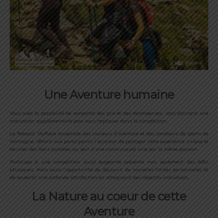
Une Aventure humaine
Vous avez la possibilité de remporter des prix et des récompenses, vous donnant une
motivation supplémentaire pour vous impliquer dans la compétition.
Le Retezat SkyRace rassemble des coureurs d’aventure et des amateurs de sports de
montagne, offrant aux participants l’occasion de partager cette expérience unique et
de créer des liens durables au sein d’une communauté unie par la même passion.
Participer à une compétition aussi exigeante présente non seulement des défis
physiques, mais aussi l’opportunité de découvrir de nouvelles limites personnelles et
de ressentir une profonde satisfaction en atteignant des objectifs individuels.
La Nature au coeur de cette
Aventure