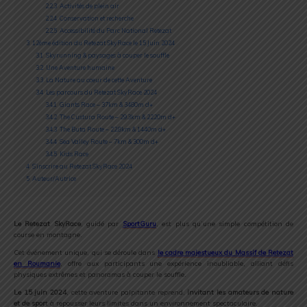
2.2.3
Activités de plein air
2.2.4
Conservation et recherche
2.2.5
Accessibilité du Parc National Retezat
3
12ème édition du Retezat SkyRace le 15 Juin 2024
3.1
Skyrunning & paysages à couper le souffle
3.2
Une Aventure humaine
3.3
La Nature au coeur de cette Aventure
3.4
Les parcours du Retezat SkyRace 2024
3.4.1
Giants Race – 37km & 3480m d+
3.4.2
The Custura Route – 29.3km & 2220m d+
3.4.3
The Buta Route – 22.8km & 1440m d+
3.4.4
Sea Valley Route – 7km & 300m d+
3.4.5
Kids Race
4
S’inscrire au Retezat SkyRace 2024
5
Auteur/Autrice
Le Retezat SkyRace
, guidé par
SportGuru
, est plus qu’une simple compétition de
course en montagne.
Cet événement unique, qui se déroule dans
le cadre majestueux du Massif de Retezat
en Roumanie
, offre aux participants une expérience inoubliable, alliant défis
physiques extrêmes et panoramas à couper le souffle.
Le 15 juin 2024
, cette aventure palpitante reprend,
invitant les amateurs de nature
et de spor
t à repousser leurs limites dans un environnement spectaculaire.