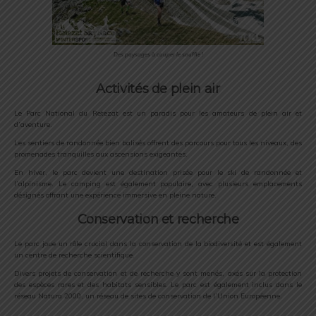
Des paysages à couper le souffle !
Activités de plein air
Le Parc National du Retezat est un paradis pour les amateurs de plein air et
d’aventure.
Les sentiers de randonnée bien balisés offrent des parcours pour tous les niveaux, des
promenades tranquilles aux ascensions exigeantes.
En hiver, le parc devient une destination prisée pour le ski de randonnée et
l’alpinisme. Le camping est également populaire, avec plusieurs emplacements
désignés offrant une expérience immersive en pleine nature.
Conservation et recherche
Le parc joue un rôle crucial dans la conservation de la biodiversité et est également
un centre de recherche scientifique.
Divers projets de conservation et de recherche y sont menés, axés sur la protection
des espèces rares et des habitats sensibles. Le parc est également inclus dans le
réseau Natura 2000, un réseau de sites de conservation de l’Union Européenne.