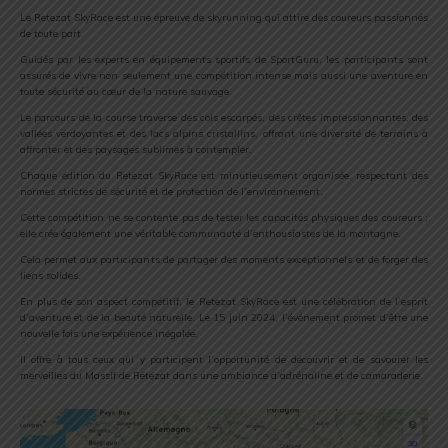
Le Retezat SkyRace est une épreuve de skyrunning qui attire des coureurs passionnés
de toute part.
Guidés par les experts en équipements sportifs de SportGuru, les participants sont
assurés de vivre non seulement une compétition intense mais aussi une aventure en
toute sécurité au cœur de la nature sauvage.
Le parcours de la course traverse des cols escarpés, des crêtes impressionnantes, des
vallées verdoyantes et des lacs alpins cristallins, offrant une diversité de terrains à
affronter et des paysages sublimes à contempler.
Chaque édition du Retezat SkyRace est minutieusement organisée, respectant des
normes strictes de sécurité et de protection de l’environnement.
Cette compétition ne se contente pas de tester les capacités physiques des coureurs ;
elle crée également une véritable communauté d’enthousiastes de la montagne.
Cela permet aux participants de partager des moments exceptionnels et de forger des
liens solides.
En plus de son aspect compétitif, le Retezat SkyRace est une célébration de l’esprit
d’aventure et de la beauté naturelle. Le 15 juin 2024, l’événement promet d’être une
nouvelle fois une expérience inégalée.
Il offre à tous ceux qui y participent l’opportunité de découvrir et de savourer les
merveilles du Massif de Retezat dans une ambiance d’adrénaline et de camaraderie.