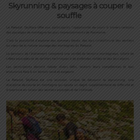
Skyrunning & paysages à couper le
souffle
Le Retezat SkyRace offre aux participants l’opportunité de courir à travers certains
des paysages de montagne les plus impressionnants de Roumanie.
C’est la possibilité d’explorer des sommets élevés, des lacs cristallins et des sentiers
au cœur de la nature sauvage des montagnes du Retezat.
Le parcours de l’événement comprend une variété de terrains montagneux, allant de
crêtes escarpées et de sentiers techniques à de profondes vallées et des lacs alpins.
Les participants devront relever divers défis, testant leurs compétences et leur
endurance face à un terrain varié et exigeant.
Le Retezat SkyRace est une occasion unique de découvrir le skyrunning, une
discipline de course en montagne qui ajoute un degré supplémentaire de difficulté et
d’aventure en raison des sentiers escarpés et de l’altitude.