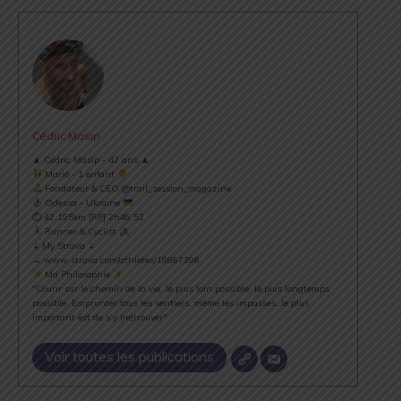
Cédric Masip
▲ Cédric Masip - 42 ans ▲
Marié - 1 enfant
Fondateur & CEO @trail_session_magazine
Odessa - Ukraine
⏱ 42.195km [RP] 2h46’52
Runner & Cyclist
⇣ My Strava ⇣
→ www.strava.com/athletes/18867396
Ma Philosophie
"Courir sur le chemin de la vie, le plus loin possible, le plus longtemps
possible. Emprunter tous les sentiers, même les impasses, le plus
important est de s’y (re)trouver".
Voir toutes les publications