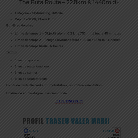
The Buta Route – 22.8km & 1440m d+
Catégorie – SkyRunning, difficile
Départ – 9h00, Cheile Butii
Barrières Horaires
Limite de temps 1 – Objectif alpin : 6,2 km / 750 m : 1 heure 45 minutes
Limite de temps 2 – Refuge Salvamont Buta : 13 km / 1350 m : 4 heures
Limite de temps finale : 6 heures
Terrain
1 km d’asphalte
9 km de route forestière
8 km de sentier
5 km de sommet alpin
Points de ravitaillements : 6 (hydratation, nourriture, orientation)
Expérience en montagne : Recommandée !
PLUS D’INFOS ICI