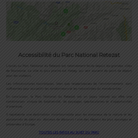
Accessibilité du Parc National Retezat
L’accès au Parc National du Retezat est relativement facile depuis les grandes villes
de Roumanie. La ville la plus proche est Hațeg, qui sert souvent de point de départ
pour les visiteurs.
Les infrastructures touristiques, bien que respectueuses de l’environnement, sont
suffisantes pour accueillir les randonneurs et les naturalistes du monde entier.
En conclusion, le Parc National du Retezat est un joyau naturel qui offre une
combinaison unique de biodiversité, de paysages spectaculaires et d’opportunités
d’aventure.
Il représente une destination incontournable pour les amoureux de la nature et les
passionnés de plein air, désireux de découvrir l’une des régions les plus sauvages et
préservées d’Europe.
TOUTES LES INFOS AU SUJET DU PARC