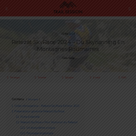
23 Mai 2024
Retezat SkyRace 2024 – Du Skyrunning En
Montagnes Roumaines
Cédric Masip
Partager
Tweeter
Épingler
E-mail
SMS
Contenu
Masquer
1
Vidéo rétrospective – Retezat SkyRace Edition 2023
2
Présentation générale Retezat SkyRace
2.1
Fiche d’identité
2.2
Retezat SkyRace x Parc National du Retezat
2.2.1
Un écosystème unique
2.2.2
Paysages et géologie