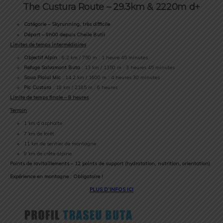
The Custura Route – 29.3km & 2220m d+
Catégorie – Skyrunning, très difficile
Départ – 9h00 depuis Cheile Butii
Limites de temps intermédiaires
Objectif Alpin
: 6,2 km / 750 m : 1 heure 45 minutes
Refuge Salvamont Buta
: 13 km / 1350 m : 3 heures 45 minutes
Saua Plaiul Mic
: 14,2 km / 1600 m : 4 heures 30 minutes
Pic Custura
: 18 km / 2185 m : 6 heures
Limite de temps finale – 8 heures
Terrain
1 km d’asphalte
7 km de forêt
11 km de sentier de montagne
9 km de crête alpine
Points de ravitaillements – 12 points de support (hydratation, nutrition, orientation)
Expérience en montagne : Obligatoire !
PLUS D’INFOS ICI