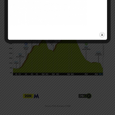
Points ITRA & Index UTMB