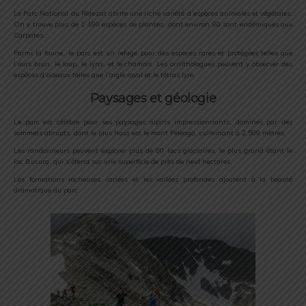
Le Parc National du Retezat abrite une riche variété d’espèces animales et végétales.
On y trouve plus de 1 190 espèces de plantes, dont environ 90 sont endémiques aux
Carpates.
Parmi la faune, le parc est un refuge pour des espèces rares et protégées telles que
l’ours brun, le loup, le lynx, et le chamois. Les ornithologues peuvent y observer des
espèces d’oiseaux telles que l’aigle royal et le tétras lyre.
Paysages et géologie
Le parc est célèbre pour ses paysages alpins impressionnants, dominés par des
sommets abrupts, dont le plus haut est le mont Peleaga, culminant à 2 509 mètres.
Les randonneurs peuvent explorer plus de 80 lacs glaciaires, le plus grand étant le
lac Bucura, qui s’étend sur une superficie de près de neuf hectares.
Les formations rocheuses variées et les vallées profondes ajoutent à la beauté
dramatique du parc.