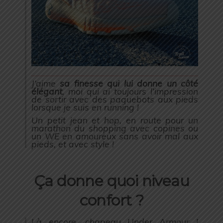
J’aime
sa finesse qui lui donne un côté
élégant
, moi qui ai toujours l’impression
de sortir avec des paquebots aux pieds
lorsque je suis en running !
Un petit jean et hop, en route pour un
marathon du shopping avec copines ou
un WE en amoureux sans avoir mal aux
pieds, et avec style !
Ça donne quoi niveau
confort ?
Là encore, chapeau Under Armour !