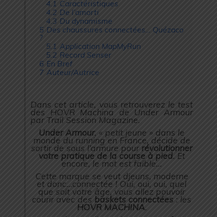
4.1
Caractéristiques
4.2
De l’amorti
4.3
Du dynamisme
5
Des chaussures connectées… Quézaco
?
5.1
Application MapMyRun
5.2
Record Senser
6
En Bref
7
Auteur/Autrice
Dans cet article, vous retrouverez le test
des HOVR Machina de Under Armour
par
Trail Session Magazine.
Under Armour
, « petit jeune » dans le
monde du running en France, décide de
sortir de sous l’armure pour
révolutionner
votre pratique de la course à pied
. Et
encore, le mot est faible…
Cette marque se veut djeuns, moderne
et donc…connectée ! Oui, oui, oui, quel
que soit votre âge, vous allez pouvoir
courir avec des
baskets connectées
: les
HOVR MACHINA
.