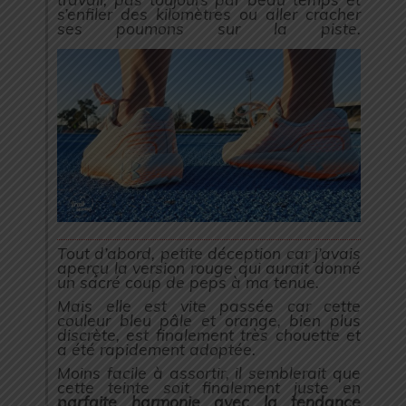
s’enfiler des kilomètres ou aller cracher
ses poumons sur la piste.
Tout d’abord, petite déception car j’avais
aperçu la version rouge qui aurait donné
un sacré coup de peps à ma tenue.
Mais elle est vite passée car cette
couleur bleu pâle et orange, bien plus
discrète, est finalement très chouette et
a été rapidement adoptée.
Moins facile à assortir, il semblerait que
cette teinte soit finalement juste en
parfaite harmonie avec la tendance