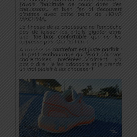
J’avais l’habitude de courir dans des
chaussons… et bien j’en ai découvert
d’autres avec cette paire de HOVR
MACHINA.
La finesse de la chaussure ne l’empêche
pas de laisser les orteils gigoter dans
une
toe-box confortable
qui ne les
oppresse pas. Qui l’eût cru !
A l’arrière, le
contrefort est juste parfait
!
Un petit rembourrage qui ferait pâlir vos
charentaises préférées…Vraiment, y’a
pas à dire : je les adoooore et je prends
un vrai plaisir à les chausser !