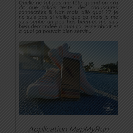
Quelle ne fut pas ma tête quand on m’a
dit que j’allais tester des chaussures
connectées !!! Nan mais allô quoi ?!? Je
ne suis pas si vieille que ça mais je me
suis sentie un peu has been et me suis
bien demandée à quoi ça ressemblait et
à quoi ça pouvait bien servir…
Application MapMyRun