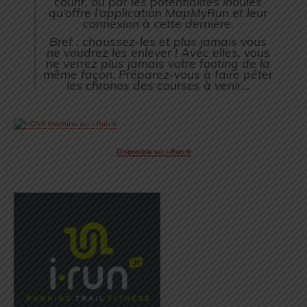
courir, ou par les potentialités inouïes
qu’offre l’application MapMyRun et leur
connexion à cette dernière.
Bref : chaussez-les et plus jamais vous
ne voudrez les enlever ! Avec elles, vous
ne verrez plus jamais votre footing de la
même façon. Préparez-vous à faire péter
les chronos des courses à venir…
Disponible sur i-Run.fr