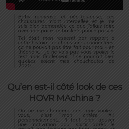
Baby runneuse et néo-testeuse, ces
chaussures m’ont interpellée et je me
suis bien demandée ce que j’allais faire
avec une paire de baskets pour « pro » ».
Tel était mon ressenti par rapport à
cette histoire de chaussures connectées,
ça ne pouvait pas être fait pour moi « en
théorie »… Je ne vais pas vous spoiler le
test mais finalement, il se pourrait bien
qu’elles soient mes chouchoutes de
2020…
Qu’en est-il côté look de ces
HOVR MAchina ?
On ne me changera pas, que voulez-
vous, c’est mon critère #1
personnellement… Il faut bien trouver
une motivation pour sortir après le
travail, pas toujours par beau temps et