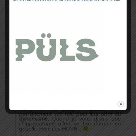
Du dynamisme
Le slogan de Under Armour prend tout
son sens :
« HOVR™ TE LIBERE »
Malgré un amorti au top du top, ces
HOVR Machina n’ont pas moins de
réactivité…
La plaque Pebax® joue
parfaitement son rôle pour leur offrir du
dynamisme.
Quand je vous disais que
l’hippopotame allait se transformer en
gazelle avec ces HOVR…