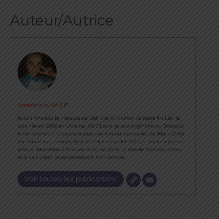
Auteur/Autrice
Anastasiia MASIP
Je suis Anastasiia, l'épouse de Cédric et la Maman de notre fils Léo. Je
suis née en 1992 en Ukraine, j'ai 31 ans, je suis originaire du Donbass.
Je me suis mis à la course à pied avant la naissance de Léo (Mars 2018).
J'ai réalisé mon premier Trail de 20km en Juillet 2017, et j'ai terminé mon
premier Marathon à Paris en 3h50 en 2019. Je rêve de faire des Ultras,
et je suis créatrice de contenus à mon compte.
Voir toutes les publications