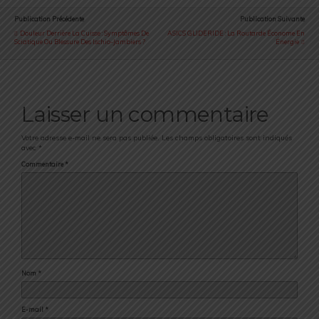
Publication Précédente
Publication Suivante
Douleur Derrière La Cuisse : Symptômes De
ASICS GLIDERIDE : La Routarde Économe En
Sciatique Ou Blessure Des Ischio-Jambiers ?
Énergie
Laisser un commentaire
Votre adresse e-mail ne sera pas publiée.
Les champs obligatoires sont indiqués
avec
*
Commentaire
*
Nom
*
E-mail
*