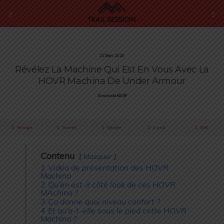
21 Mars 2020
Révélez La Machine Qui Est En Vous Avec La
HOVR Machina De Under Armour
Anastasiia MASIP
Partager
Tweeter
Épingler
E-mail
SMS
Contenu
Masquer
1
Vidéo de présentation des HOVR
Machina
2
Qu’en est-il côté look de ces HOVR
MAchina ?
3
Ça donne quoi niveau confort ?
4
Et qu’a-t-elle sous le pied cette HOVR
Machina ?