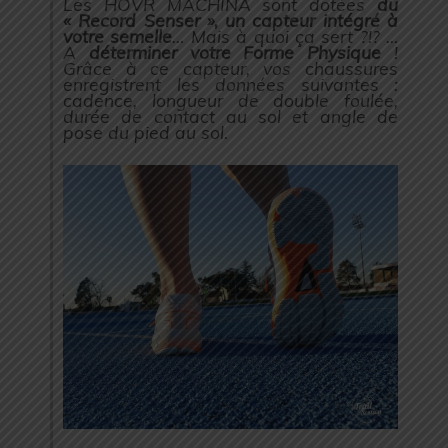
Les HOVR MACHINA sont dotées
du
« Record Senser », un capteur intégré à
votre semelle
… Mais à quoi ça sert ?!? …
A
déterminer votre Forme Physique
!
Grâce à ce capteur, vos chaussures
enregistrent les données suivantes :
cadence, longueur de double foulée,
durée de contact au sol et angle de
pose du pied au sol.