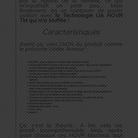
par la rigidité de la semelle, ce qui
m’inquiétait un petit peu… Mais
finalement, on va continuer de parler
confort avec
la Technologie UA HOVR
TM qui m’a bluffée
!
Caractéristiques
Avant ça, voici l’ADN du produit comme
le présente Under Armour :
Ça, c’est la théorie… A lire, cela me
paraît incompréhensible. Mais après
avoir chaussé ces HOVR Machina, tout