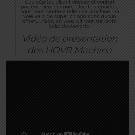
Ces pépites alliant
vitesse et confort
portent bien leur nom. Une fois enfilées,
vous vous sentirez telle une machine qui
vole vers de super chrono sans aucun
effort… Allez, on vous dit tout sur cette
belle découverte.
Vidéo de présentation
des HOVR Machina