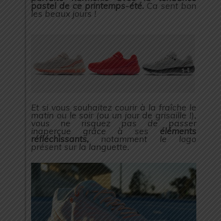
pastel de ce printemps-été.
Ca sent bon
les beaux jours !
Et si vous souhaitez courir à la fraîche le
matin ou le soir (ou un jour de grisaille !),
vous ne risquez pas de passer
inaperçue grâce à ses
éléments
réfléchissants,
notamment le logo
présent sur la languette.