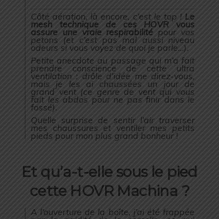
Côté aération, là encore, c’est le top !
Le
mesh technique de ces HOVR vous
assure une vraie respirabilité
pour vos
petons (et c’est pas mal aussi niveau
odeurs si vous voyez de quoi je parle…).
Petite anecdote au passage qui m’a fait
prendre conscience de cette ultra
ventilation : drôle d’idée me direz-vous,
mais je les ai chaussées un jour de
grand vent (ce genre de vent qui vous
fait les abdos pour ne pas finir dans le
fossé).
Quelle surprise de sentir l’air traverser
mes chaussures et ventiler mes petits
pieds pour mon plus grand bonheur !
Et qu’a-t-elle sous le pied
cette HOVR Machina ?
A l’ouverture de la boîte, j’ai été frappée