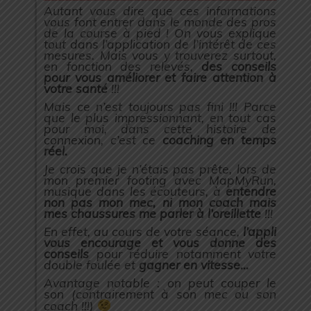
Autant vous dire que ces informations
vous font entrer dans le monde des pros
de la course à pied ! On vous explique
tout dans l’application de l’intérêt de ces
mesures. Mais vous y trouverez surtout,
en fonction des relevés,
des conseils
pour vous améliorer et faire attention à
votre santé
!!!
Mais ce n’est toujours pas fini !!! Parce
que le plus impressionnant, en tout cas
pour moi, dans cette histoire de
connexion, c’est ce
coaching en temps
réel.
Je crois que je n’étais pas prête, lors de
mon premier footing avec MapMyRun,
musique dans les écouteurs, à
entendre
non pas mon mec, ni mon coach mais
mes chaussures me parler à l’oreillette
!!!
En effet, au cours de votre séance,
l’appli
vous encourage et vous donne des
conseils
pour réduire notamment votre
double foulée et
gagner en vitesse…
Avantage notable : on peut couper le
son (contrairement à son mec ou son
coach !!!)