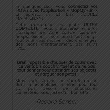
En quelques clics, vous
connectez vos
HOVR avec l’application « MapMyRun ».
Et après… ?!? Et bien COUREZ
MAINTENANT !
Cette application est juste
ULTRA
COMPLETE
… Vous y trouverez les infos
classiques de votre course (distance,
temps, allure…) mais aussi tout ce qui
faut pour vous motiver : des challenges,
des plans d’entraînement, des suivis
live…
Bref, impossible d’oublier de courir avec
ce véritable coach virtuel et de ne pas
tout donner pour atteindre ses objectifs
et narguer ses potes
!
Mais Under Armour ne s’arrête pas là
dans la téchnologie. En effet, pour tout
ça, pas besoin de chaussures
connectées mais juste d’un bon GPS…
Record Senser