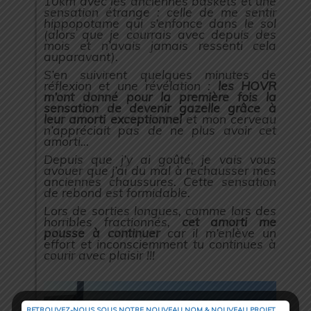
10km avec les anciennes baskets et une
sensation étrange : celle de me sentir
hippopotame qui s’enfonce dans le sol
(alors que je courrais avec depuis des
mois et n’avais jamais ressenti cela
auparavant).
S’en suivirent quelques minutes de
réflexion et une révélation :
les HOVR
m’ont donné pour la première fois la
sensation de devenir gazelle grâce à
leur amorti exceptionnel
et mon cerveau
n’appréciait pas de ne plus avoir cet
amorti…
Depuis que j’y ai goûté, je vais vous
avouer que j’ai du mal à rechausser mes
anciennes chaussures. Cette sensation
de rebond est formidable.
Lors de sorties longues, comme lors des
horribles fractionnés,
cet amorti me
pousse à continuer
car il m’enlève un
effort et inconsciemment tu continues à
courir avec plaisir !!!
RETROUVEZ-NOUS SOUS NOTRE NOUVEAU NOM & NOUVEAU PROJET