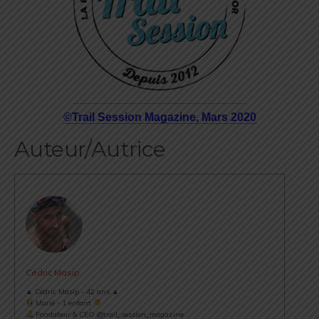
©Trail Session Magazine, Mars 2020
Auteur/Autrice
Cédric Masip
▲ Cédric Masip - 42 ans ▲
Marié - 1 enfant
Fondateur & CEO @trail_session_magazine