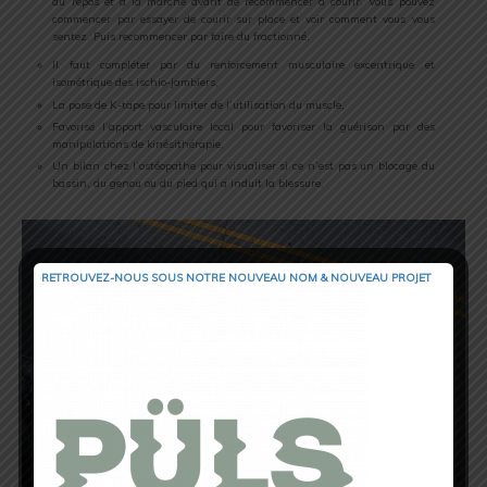
au repos et à la marche avant de recommencer à courir. Vous pouvez
commencer par essayer de courir sur place et voir comment vous vous
sentez. Puis recommencer par faire du fractionné,
Il faut compléter par du renforcement musculaire excentrique et
isométrique des ischio-jambiers,
La pose de K-tape pour limiter de l’utilisation du muscle,
Favorisé l’apport vasculaire local pour favoriser la guérison par des
manipulations de kinésithérapie,
Un bilan chez l’ostéopathe pour visualiser si ce n’est pas un blocage du
bassin, du genou ou du pied qui a induit la blessure.
RETROUVEZ-NOUS SOUS NOTRE NOUVEAU NOM & NOUVEAU PROJET