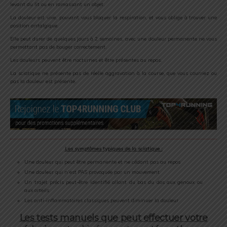
levant du lit ou en ramassant un objet.
La douleur est vive, pouvant vous bloquer la respiration, et vous oblige à trouver une
position antalgique.
Elle peut durer de quelques jours à 2 semaines, avec une douleur permanente ne vous
permettant pas de bouger correctement.
Les douleurs peuvent être nocturnes et être présentes au repos.
La sciatique ne présente pas de réelle aggravation à la course, que vous courriez ou
pas la douleur est présente.
Les symptômes typiques de la sciatique :
Une douleur qui peut être permanente et ne cédant pas au repos
Une douleur qui n’est PAS provoquée par un mouvement
Un trajet précis peut-être identifié allant du bas du dos aux genoux ou
aux orteils
Les anti-inflammatoires classiques peuvent diminuer la douleur
Les tests manuels que peut effectuer votre