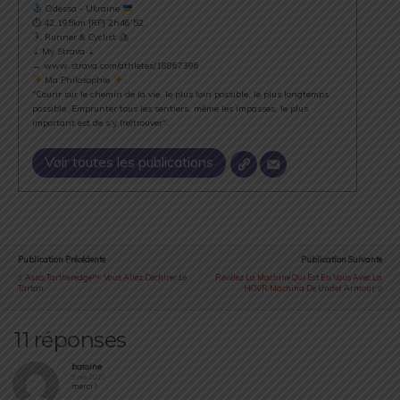
Odessa - Ukraine
⏱ 42.195km [RP] 2h46’52
Runner & Cyclist
⇣ My Strava ⇣
→ www.strava.com/athletes/18867396
Ma Philosophie
"Courir sur le chemin de la vie, le plus loin possible, le plus longtemps
possible. Emprunter tous les sentiers, même les impasses, le plus
important est de s’y (re)trouver".
Voir toutes les publications
Publication Précédente
Publication Suivante
Asics Tartheredge™ : Vous Allez Déchirer Le
Révélez La Machine Qui Est En Vous Avec La
Tartan
HOVR Machina De Under Armour
11 réponses
bassine
5 mai 2020
merci !