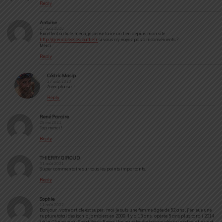
Reply
Antoine
27 août 2020
Excellent article, merci, je pense faire un lien depuis mon site
http://grenobleosteopathe.fr
si vous n’y voyez pas d’inconvénients ?
Merci
Reply
Cédric Masip
27 août 2020
Avec plaisir !
Reply
René Paraire
29 mai 2021
Top merci !
Reply
THIERRY GIROUD
31 août 2021
Super commentaire sur tous les points importants.
Reply
Sophie
11 août 2022
Bonjour , votre article est super , moi je suis une femme âgée de 52 ans , j’ en eue une
rupture total des ischio jambiers en 2009 il y a 13 ans , opérée 5 ans plus tard ( 2014
) à la Clinique du Sport Paris 5 eme ( les muscles étaient soudés au nerf sciatique et