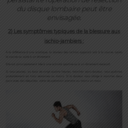
du disque lombaire peut être
envisagée.
2) Les symptômes typiques de la blessure aux
ischio-jambiers :
À la différence d’une sciatique, la douleur des ischios apparait soit à la course, après
la course ou suite à un étirement.
Elle est principalement liée à une activité sportive ou à un étirement excessif.
Si vous pouvez, au bout de vingt-quatre heures, marcher sans douleur, vous guérirez
probablement en trois semaines ou moins. Si la douleur vous oblige à marcher deux
jours avec des béquilles, votre récupération prendra au moins un mois.