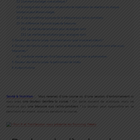
2.2
Comment soulager une sciatique ?
2.3
Si malgré cela la douleur est persistante l’opération de résection du disque
lombaire peut être envisagée.
2.4
2) Les symptômes typiques de la blessure aux ischio-jambiers :
2.5
On différencie 3 grands types de blessures :
2.5.1
Les meilleures solutions pour se soigner sont :
2.5.2
Les meilleures solutions pour se soigner sont :
3
Douleur derrière la cuisse : comment savoir quel muscle est atteint ?
4
Douleur derrière la cuisse : pourquoi les lésions des ischio-jambiers sont-elles aussi
fréquentes ?
4.1
Une étude menée par Kiné Sport explique très bien ce phénomène :
5
Douleur derrière la cuisse : le petit conseil de l’ostéo
6
Auteur/Autrice
Santé & Nutrition
: Vous revenez d’une course ou d’une session d’entrainement
et
vous avez
une douleur derrière la cuisse
? On parle souvent de sciatique, mais ne
serait-ce pas
une blessure aux ischio-jambiers
? La douleur peut apparaître en se
penchant en avant, assis ou pendant la course.