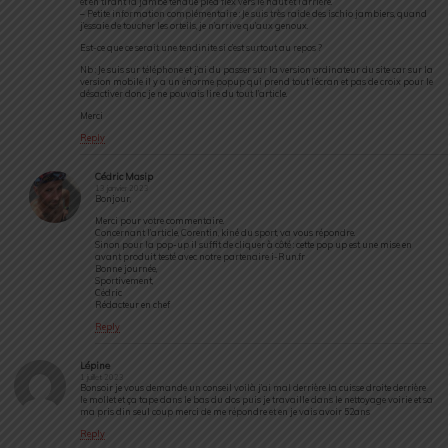
et en tirant la jambe tendue pied flex vers le haut et l’arrière.
– Petite information complémentaire : Je suis très raide des ischio jambiers, quand
j’essaie de toucher les orteils, je n’arrive qu’aux genoux.
Est-ce que ce serait une tendinite si c’est surtout au repos ?
Nb : Je suis sur téléphone et j’ai du passer sur la version ordinateur du site car sur la
version mobile il y a un énorme popup qui prend tout l’écran et pas de croix pour le
désactiver donc je ne pouvais lire du tout l’article.
Merci
Reply
Cédric Masip
13 janvier 2023
Bonjour,
Merci pour votre commentaire.
Concernant l’article, Corentin, kiné du sport, va vous répondre.
Sinon pour la pop-up il suffit de cliquer à côté : cette pop up est une mise en
avant produit testé avec notre partenaire i-Run.fr
Bonne journée,
Sportivement,
Cédric
Rédacteur en chef
Reply
Lépine
1 juillet 2023
Bonsoir je vous demande un conseil voilà j’ai mal derrière la cuisse droite derrière
le mollet et ça tape dans le bas du dos puis je travaille dans le nettoyage voirie et sa
ma pris din seul coup merci de me répondre et en je vais avoir 52ans
Reply