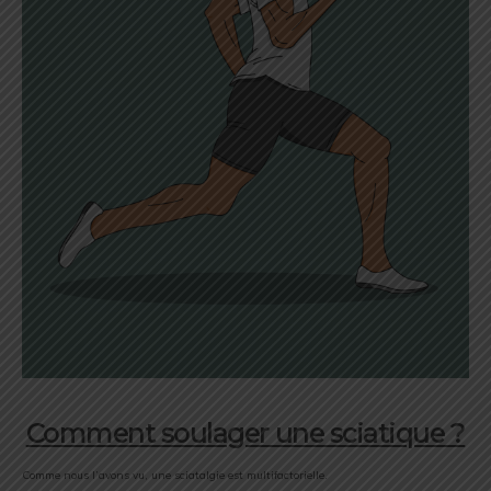
Comment soulager une sciatique ?
Comme nous l’avons vu, une sciatalgie est multifactorielle.