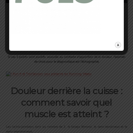
Comment diagnostiquer une lésion musculaire ?
Que ce soit l’ostéopathe, le kiné ou le
médecin le diagnostique est posé grâce
à 3 tests :
1- Douleur à la palpation du muscle
2- Douleur à l’étirement du muscle
3- Douleur à la contraction contre-résistance du muscle
Si ces 3 points sont positifs, associés au contexte d’apparition de la douleur, l’examen
de choix pour le diagnostique est l’échographie.
Douleur derrière la cuisse :
comment savoir quel
muscle est atteint ?
Les ischio-jambiers sont au nombre de 3, le biceps fémoral, le semi-tendineux et le
semi-membraneux.