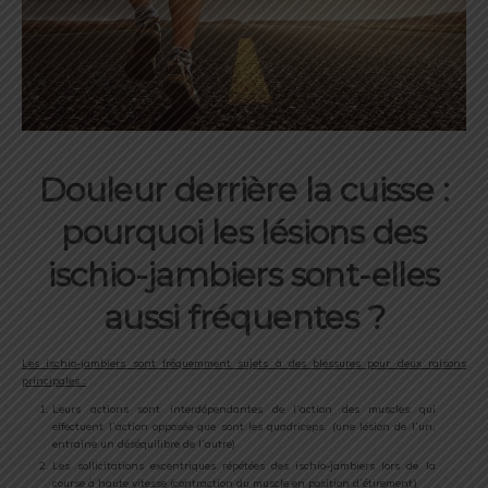
Douleur derrière la cuisse :
pourquoi les lésions des
ischio-jambiers sont-elles
aussi fréquentes ?
Les ischio-jambiers sont fréquemment sujets à des blessures pour deux raisons
principales :
Leurs actions sont interdépendantes de l’action des muscles qui
effectuent l’action opposée que sont les quadriceps. (une lésion de l’un,
entraine un déséquilibre de l’autre)
Les sollicitations excentriques répétées des ischio-jambiers lors de la
course à haute vitesse (contraction du muscle en position d’étirement)