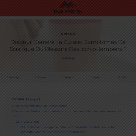
20 Mars 2020
Douleur Derrière La Cuisse : Symptômes De
Sciatique Ou Blessure Des Ischio-Jambiers ?
Cédric Masip
Partager
Tweeter
Épingler
E-mail
SMS
Contenu
Masquer
1
Douleur derrière la cuisse : la localisation
2
Douleur derrière la cuisse : comment savoir si c’est une sciatique ou une blessure des
ischios
2.1
1) La sciatique :
2.1.1
Les tests manuels que peut effectuer votre médecin, votre kiné ou votre
ostéopathe pour mettre en évidence la douleur sont :