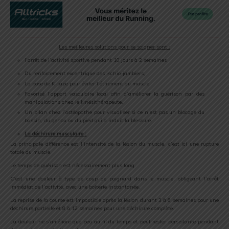
Les meilleures solutions pour se soigner sont :
l’arrêt de l’activité sportive pendant 10 jours à 2 semaines
Du renforcement excentrique des ischio-jambiers,
La pose de K-tape pour éviter l’étirement du muscle
Favorisé l’apport vasculaire local afin d’améliorer la guérison par des
manipulations chez le kinésithérapeute.
Un bilan chez l’ostéopathe pour visualiser si ce n’est pas un blocage du
bassin, du genou ou du pied qui a induit la blessure.
La déchirure musculaire :
La principale différence est l’intensité de la lésion du muscle, c’est ici une rupture
totale du muscle.
Le temps de guérison est nécessairement plus long.
C’est une douleur à type de coup de poignard dans le muscle, obligeant l’arrêt
immédiat de l’activité, avec une boiterie instantanée.
La reprise de la course est impossible après la lésion durant 3 à 6 semaines pour une
déchirure partielle et 8 à 12 semaines pour une déchirure complète.
La douleur ne s’améliore que peu au fil du temps et peut rester persistante pendant