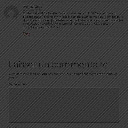
Poulain Patrick
16 novembre 2025
Douleurs vives dans l’arrière des deux cuisses en marchant. Ces vives douleurs
disparaissent si je marche en me penchant vers l’avant comme un « chimpanzé » et
elles reviennent quand je me redresse. Pas de douleurs au repos assis ou couché. J’ai
88 ans et été un sportif de bon niveau J’ai ma fin de vie gâchée. Merci de me
conseiller. Cordialement. Patrick.
Reply
Laisser un commentaire
Votre adresse e-mail ne sera pas publiée.
Les champs obligatoires sont indiqués
avec
*
Commentaire
*