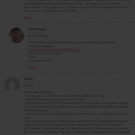
calcification de 4 centimes poussé sur l ischion…) et depuis 8 ans j’ ai mal en
permanence à ma jambe au nerf sciatique…jours et nuits je supporte plus ce mal ,
avez vous un ou plusieurs conseils ? Merci
Reply
Cédric Masip
11 août 2022
Bonjour Sophie,
Notre kiné du sport Corentin sera plus à même de vous apporter des
éléments de réponse.
corentincrouzet.trailsession@gmail.com
Merci pour le compliment !
Cédric
Rédacteur en chef
Reply
Adrien
13 janvier 2023
Bonjour
Article très intéressant.
Pour ma part j’ai une douleur a droite dans la fesse depuis 1 an :
– Je sens la douleur surtout quand je suis froid
– Hier séance de vma 30/30, je ne sens pas du tout la douleur quand je suis chaud
– Il y a une période où j’ai arrêté la course a pied pendant 3 semaines et la douleur
était presque partie
– La douleur au repos augmente proportionnellement au kilométrage de course a
pied
– J’arrive à calmer un peu la douleur au repos en faisant 150 secondes d’étirement
du fessier droit en m’allongeant et mettant le genou droit sur le côté droit de la
poitrine et en ramenant les orteils du pied droit avec la main gauche vers l’épaule
gauche suivi d’un étirement des ischio jambiers en m’allongeant avec un élastique