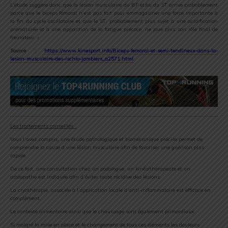
L’étude suggère donc que la lésion musculaire du BF et/ou du ST arrive probablement
parce que le biceps fémoral n’est pas fait pour emmagasiner une force importante à
la fin du cycle oscillatoire et que le ST, probablement plus sujet à une acidification
prématurée et à une apparition de la fatigue précoce, ne joue plus son rôle final de
freinateur. »
Source :
https://www.kinesport.info/Biceps-femoral-et-semi-tendineux-dans-la-
lesion-musculaire-des-ischio-jambiers_a2571.html
Les traitements conseillés :
Vous l’avez compris, une étude pathologique et biomécanique précise permet de
comprendre la cause d’une lésion musculaire afin de favoriser une guérison plus
rapide.
De ce fait, une consultation chez un podologue, un kinésithérapeute et un
ostéopathe est indiquée afin d’éviter toute récidive des lésions.
La cryothérapie, associée à l’application locale d’anti-inflammatoire est efficace en
complément.
Le contexte alimentaire ainsi que le chaussage sont également primordiaux.
Si malgré la mise en place et le changement de tous ces éléments les douleurs