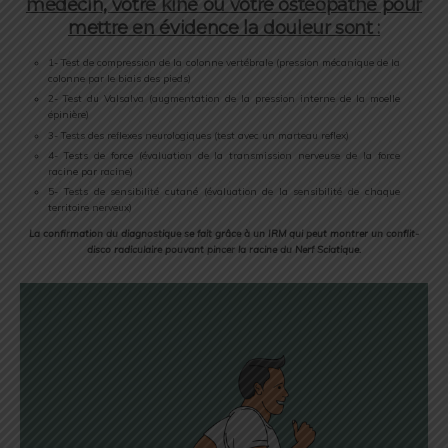
médecin, votre kiné ou votre ostéopathe pour
mettre en évidence la douleur sont :
1- Test de compression de la colonne vertébrale (pression mécanique de la
colonne par le biais des pieds)
2- Test du Valsalva (augmentation de la pression interne de la moelle
épinière)
3- Tests des reflexes neurologiques (test avec un marteau reflex)
4- Tests de force (évaluation de la transmission nerveuse de la force
racine par racine)
5- Tests de sensibilité cutané (évaluation de la sensibilité de chaque
territoire nerveux)
La confirmation du diagnostique se fait grâce à un IRM qui peut montrer un conflit-
disco radiculaire pouvant pincer la racine du Nerf Sciatique.