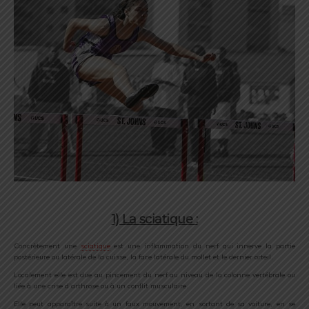
1) La sciatique :
Concrètement une
sciatique
est une inflammation du nerf qui innerve la partie
postérieure ou latérale de la cuisse, la face latérale du mollet et le dernier orteil.
Localement elle est due au pincement du nerf au niveau de la colonne vertébrale ou
liée à une crise d’arthrose ou à un conflit musculaire.
Elle peut apparaître suite à un faux mouvement, en sortant de sa voiture, en se