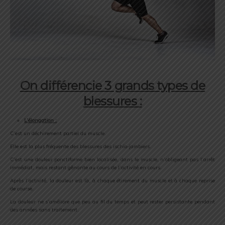
On différencie 3 grands types de
blessures :
L’élongation :
C’est un déchirement partiel du muscle.
Elle est la plus fréquente des blessures des ischio-jambiers.
C’est une douleur ponctiforme bien localisée, dans le muscle, n’obligeant pas l’arrêt
immédiat, mais restant gênante au cours de l’activité en cours.
Après l’activité, la douleur est là, à chaque étirement du muscle et à chaque reprise
de course.
La douleur ne s’améliore que peu au fil du temps et peut rester persistante pendant
des années sans traitement.