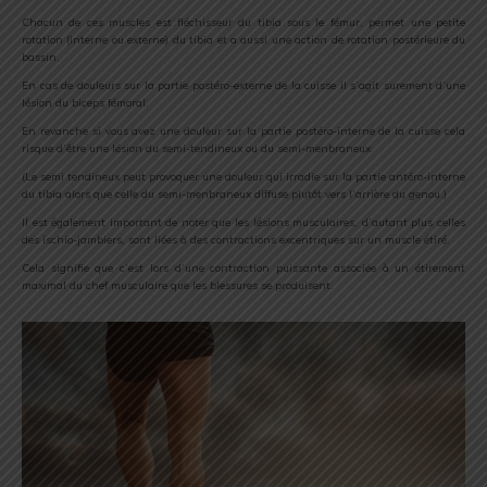
Chacun de ces muscles est fléchisseur du tibia sous le fémur, permet une petite
rotation (interne ou externe) du tibia et a aussi une action de rotation postérieure du
bassin.
En cas de douleurs sur la partie postéro-externe de la cuisse il s’agit surement d’une
lésion du biceps fémoral.
En revanche si vous avez une douleur sur la partie postéro-interne de la cuisse cela
risque d’être une lésion du semi-tendineux ou du semi-menbraneux.
(Le semi tendineux peut provoquer une douleur qui irradie sur la partie antéro-interne
du tibia alors que celle du semi-menbraneux diffuse plutôt vers l’arrière du genou.)
Il est également important de noter que les lésions musculaires, d’autant plus celles
des ischio-jambiers, sont liées à des contractions excentriques sur un muscle étiré.
Cela signifie que c’est lors d’une contraction puissante associée à un étirement
maximal du chef musculaire que les blessures se produisent.