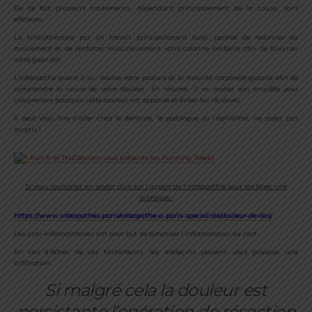
De ce fait plusieurs traitements, dépendant principalement de la cause, sont
efficaces.
La kinésithérapie par un travail principalement local, permet de redonner du
mouvement et de renforcer musculairement votre colonne lombaire afin de favoriser
votre guérison.
L’ostéopathe quant à lui, évalue votre posture et la mobilité corporelle globale afin de
comprendre la cause de votre douleur. En résumé, il va mener son enquête pour
comprendre pourquoi cette douleur est apparue et éviter les récidives.
Il peut vous dire d’aller chez le dentiste, le podologue ou l’ophtalmo, ne soyez pas
surpris !
Si vous souhaitez en savoir plus sur l’apport de l’ostéopathie pour soulager une
sciatique :
https://www.osteopathes.paris/osteopathe-a-paris-specialiste/douleur-de-dos/
Les anti-inflammatoires ont pour but de diminuer l’inflammation du nerf.
En cas d’échec de ces traitements, les médecins peuvent vous proposer une
infiltration.
Si malgré cela la douleur est
persistante l’opération de résection