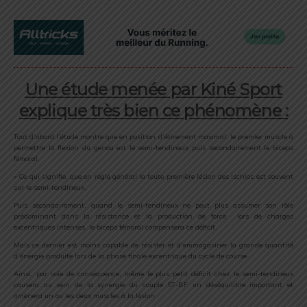
Une étude menée par Kiné Sport
explique très bien ce phénomène :
Tout d’abord l’étude montre que en position d’étirement maximal, le premier muscle à
permettre la flexion du genou est le semi-tendineux puis secondairement le biceps
fémoral.
« Ce qui signifie, que en règle général la toute première lésion des ischios est souvent
sur le semi-tendineux.
Puis secondairement, quand le semi-tendineux ne peut plus assumer son rôle
prédominant dans la résistance et la production de force lors de charges
excentriques intenses, le biceps fémoral compensera ce déficit.
Mais ce dernier est moins capable de résister et d’emmagasiner la grande quantité
d’énergie produite lors de la phase finale excentrique du cycle de course.
Ainsi, par voie de conséquence, même le plus petit déficit chez le semi-tendineux
causera au sein de la synergie du couple ST-BF un déséquilibre important et
amènera un ou les deux muscles à la lésion.