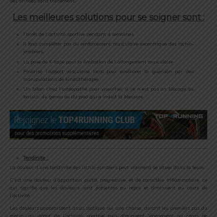
des années sans traitement.
Les meilleures solutions pour se soigner sont :
l’arrêt de l’activité sportive pendant 4 semaines
Il faut compléter par du renforcement musculaire excentrique des ischio-
jambiers,
La pose de K-tape pour la limitation de l’allongement musculaire
Favorisé l’apport vasculaire local pour améliorer la guérison par des
manipulations de kinésithérapie
Un bilan chez l’ostéopathe pour visualiser si ce n’est pas un blocage du
bassin, du genou ou du pied qui a induit la blessure.
Tendinite :
La douleur d’une tendinite des ischio-jambiers peut vraiment se situer dans la fesse.
C’est une douleur d’apparition plutôt progressive, et de caractère inflammatoire, ce
qui signifie que les douleurs sont présentes au repos et diminuent au cours de
l’activité.
Les douleurs apparaissent assis statique sur une chaise, durant les premiers pas du
matin, au début de l’activité sportive puis diminuent légèrement au cours de