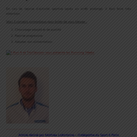
En cas de reprise d’activité sportive après un arrêt prolongé, il faut faire très
attention.
Voici 3 conseils primordiaux pour éviter de vous blesser :
Chaussage adapté et de qualité
Reprise progressive
Adapter son alimentation
Article réalisé par Mathieu Lafontaine – Ostéopathe du Sport à Paris