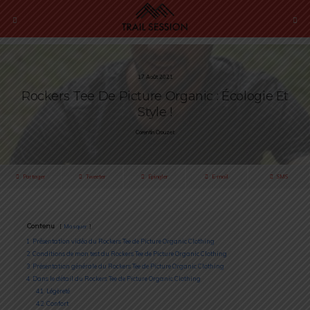
17 Août 2021
Rockers Tee De Picture Organic : Écologie Et
Style !
Corentin Crouzet
Partager
Tweeter
Épingler
E-mail
SMS
Contenu
Masquer
1
Présentation vidéo du Rockers Tee de Picture Organic Clothing
2
Conditions de mon test du Rockers Tee de Picture Organic Clothing
3
Présentation générale du Rockers Tee de Picture Organic Clothing
4
Dans le détail du Rockers Tee de Picture Organic Clothing
4.1
Légèreté
4.2
Confort