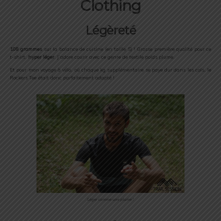
Clothing
Légèreté
108 grammes
sur la balance de cuisine (en taille S) ! Grosse première qualité pour ce
t-shirt,
hyper léger
. J’adore courir avec ce genre de textile poids plume.
Et pour mon voyage à vélo, où chaque kg supplémentaire se paye dur dans les cols, le
Rockers Tee était donc parfaitement adapté !
Léger comme une plume !