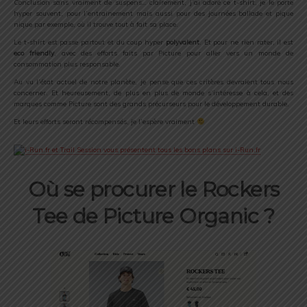
Conclusion sans vraiment de suspens… clairement, j’ai adoré ce t-shirt, je le porte
hyper souvent, pour l’entrainement mais aussi pour des journées ballade et pique
nique par exemple, où il trouve tout à fait sa place.
Le t-shirt est passe partout et du coup hyper
polyvalent
. Et pour ne rien rater, il est
eco friendly
, avec des efforts faits par Picture pour aller vers un monde de
consommation plus responsable.
Au vu l’état actuel de notre planète, je pense que ces critères devraient tous nous
concerner. Et heureusement, de plus en plus de monde s’intéresse à cela, et des
marques comme Picture sont des grands précurseurs pour le développement durable.
Et leurs efforts seront récompensés, je l’espère vraiment
Où se procurer le Rockers
Tee de Picture Organic ?