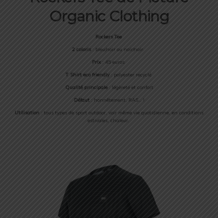
Organic Clothing
Rockers Tee
2 coloris
: bleu/noir ou noir/noir.
Prix
: 45 euros
T Shirt eco friendly
: polyester recyclé
Qualité principale
: légèreté et confort
Défaut
: honnêtement, RAS… !
Utilisation
: tous types de sport outdoor, voir même vie quotidienne, en conditions
estivales, chaleur.