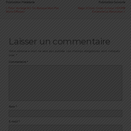
Publication Précédente
Publication Suivante
Polar Vantage M2 : Du Basique Mais Pas
Mega 2 Clone : Under Armour HOVR®
Moins Efficace !
Enclenche La Révolution
Laisser un commentaire
Votre adresse e-mail ne sera pas publiée.
Les champs obligatoires sont indiqués
avec
*
Commentaire
*
Nom
*
E-mail
*