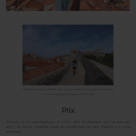
Style plutôt sympa du Rockers Tee, ce qui m’a permis de le porter aussi en visite.
Ici, sur les magnifiques remparts de Dubrovnik.
Prix
45 euros. Le prix reste élevé pour un t-shirt. Mais honnêtement, vous ne serez pas
déçu ! Ce produit rassemble toutes les qualités que l’on peut attendre d’un haut
technique.