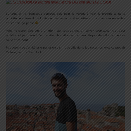
Surtout, et j’ai beaucoup apprécié cela pour le voyage à vélo, le produit se porte
parfaitement bien dans la vie de tous les jours. Vous faites un trek, vous redescendez
en station, ça passe
Vous ne ressemblez pas à un alpiniste, vous gardez un style « sportswear », et c’est
plutôt cool je trouve ! Pour visiter des villes entre deux étapes de vélo, je mettais
souvent ce haut.
Pas besoin de s’embêter à porter un t-shirt de ville dans les sacoches, avec ce produit
Picture j’ai un « 2 en 1 » !