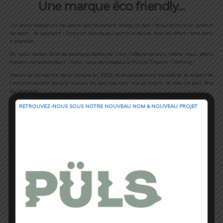
Une marque éco friendly…
Un point auquel on ne pense pas forcément lorsqu’on fait l’acquisition d’un produit
de sport… et pourtant ! Dans un monde qui part à la dérive, tous les efforts sont bons
à prendre.
Et, sans vouloir faire de politique douteuse, c’est l’affaire de tous, même nous, petits
trailers consommateurs ! Donc, coup de chapeau à Picture Organic Clothing !
Depuis la naissance de la marque en 2008, le développement durable et le respect de
l’environnement dans la mesure du possible sont mis en avant, et cela ne peut être
qu’applaudi.
RETROUVEZ-NOUS SOUS NOTRE NOUVEAU NOM & NOUVEAU PROJET
Zoom sur picture