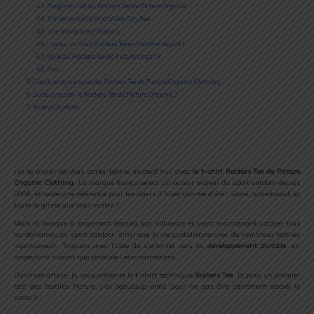
4.3
Respirabilité du Rockers Tee de Picture Organic
4.4
Traitement anti microbien Dry Feel
4.5
Une marque éco friendly…
4.6
… pour un haut Rockers Tee en matière recyclé !
4.7
Style du Rockers Tee de Picture Organic
4.8
Prix
5
Conclusion au sujet du Rockers Tee de Picture Organic Clothing
6
Où se procurer le Rockers Tee de Picture Organic ?
7
Auteur/Autrice
J’ai le plaisir de vous parler textile aujourd’hui, avec
le t-shirt Rockers Tee de Picture
Organic Clothing
. La marque française est un acteur majeur du sport outdoor depuis
2008, et reste une référence pour les riders d’hiver comme d’été : skate, snowboard, et
toute la glisse que vous voulez !
Mais la marque a largement étendu son influence et vient maintenant cotoyer tous
les domaines du sport outdoor, ainsi que la vie quotidienne avec de nombreux textiles
«sportswear». Toujours avec l’idée de s’orienter vers du
développement durable
, en
respectant autant que possible l’environnement.
Dans cet article, je vous présente le t-shirt technique
Rockers Tee
. Et pour un premier
test des textiles Picture, j’ai beaucoup aimé (pour ne pas dire carrément adoré) le
produit !