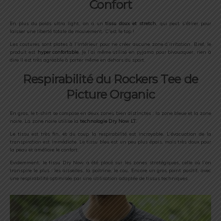
Confort
En plus du poids ultra light, on a un
tissu doux et stretch
, qui peut s’étirer pour
laisser une liberté totale de mouvement. C’est le top !
Les coutures sont plates à l’intérieur pour ne créer aucune zone d’irritation. Bref, le
produit est
hyper confortable
. Je l’ai même utilisé en pyjama pour bivouaquer, rien à
dire il est très agréable à porter même en dehors du sport.
Respirabilité du Rockers Tee de
Picture Organic
En gros, le t-shirt se compose en deux zones bien distinctes : la zone bleue et la zone
noire. La zone noire utilise la
technologie Dry Now LT
.
Le tissu est très fin, et du coup la respirabilité est incroyable. L’évacuation de la
transpiration est immédiate. Le tissu bleu est un peu plus épais, mais très doux pour
la peau et améliore le confort.
Evidemment, le tissu Dry Now a été placé sur les zones stratégiques, celle où l’on
transpire le plus : les aisselles, la poitrine, le cou. Encore un gros point positif, avec
une respirabilité optimisée par une utilisation adaptée de tissus techniques.