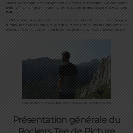
Autant vous dire que je me suis donné pour le testing de ce produit ! Quelques sorties
trails, VTT, entrainement fractionné, etc. Et surtout un gros
voyage à vélo dans les
Balkans
.
2300 kilomètres, dans des conditions pas franchement évidentes : canicule, lavage à
la main, port du textile plusieurs jours de suite, etc. Bref, j’ai pas fait semblant sur le
testing, et je connais ce t-shirt sur le bout des doigts. Allez, je vous raconte tout ça !
Le Rockers Tee en promenade dans les montagnes du parc Paklenica, en Croatie
Présentation générale du
Rockers Tee de Picture