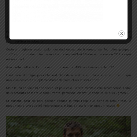
… pour un haut Rockers Tee en
matière recyclé !
Pour en revenir à ce t-shirt, il est fait en polyester recyclé. En gros, au lieu d’utiliser
des matières nouvelles à base de pétrole, Picture recycle des bouteilles en plastique
pour réutiliser le polyester.
Cette stratégie de revalorisation des déchets est très interessante. Pour citer quelques
chiffres, l’industrie du textile représente aujourd’hui 8% des émissions de CO2, ce qui
est énorme !
Avec cette méthode, Picture réduirait d’environ 40% ses émissions de CO2.
C’est une stratégie probablement difficile à mettre en place et à maintenir, qui
implique des coûts supplémentaires de production et fabrication.
Mais le jeu en vaut la chandelle, et pour cela Picture mérite d’être récompensé. Entre
deux produits de marque concurrente, personnellement, je choisirai le plus « green ».
Et surtout, pour ne rien gâcher, comme je vous l’explique dans ce retour test, le
produit est d’une qualité irréprochable, même s’il est fait en produit recyclé