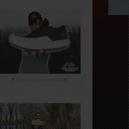
Arc'teryx Sylan GTX chez i-Run