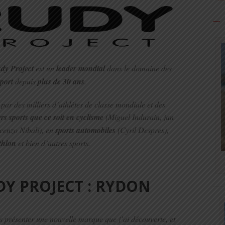
dy Project
est un
leader mondial
dans le domaine des
sport
depuis
plus de 30 ans
.
s par des milliers d’athlètes de classe mondiale et des
rs sports que ce soit en cyclisme
(Miguel Indurain, jan
cenzo Nibali), en
sports automobiles
(Cyril Despres),
athlon
et bien d’autres sports.
Y PROJECT : RYDON
us présenter une nouvelle marque que j’ai découverte, et