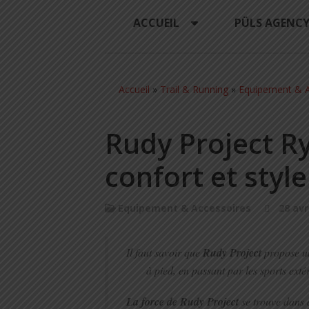
ACCUEIL
PÜLS AGENC
Accueil
»
Trail & Running
»
Equipement & A
Rudy Project Ry
confort et style
Equipement & Accessoires
28 avr
Il faut savoir que
Rudy Project
propose un
à pied, en passant par les sports exté
La force de Rudy Project
se trouve dans