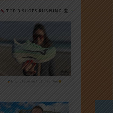
TOP 3 SHOES RUNNING 🛣
Mizuno Rebellion Pro 3 chez i-Run