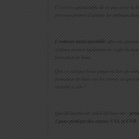
C’est très appréciable de ne pas avoir la 
pression permet d’ajuster les embouts dans
L’embout nasal ajustable
offre un ajustem
système permet également de régler la haute
formation de buée.
Que ce soit par beau temps ou lors de sort
formation de buée sur les verres, ce qui es
sécurité à vélo !
Qui dit lunettes de soleil dit bien sûr :
prot
1 pour protéger des rayons UVA et UVB.