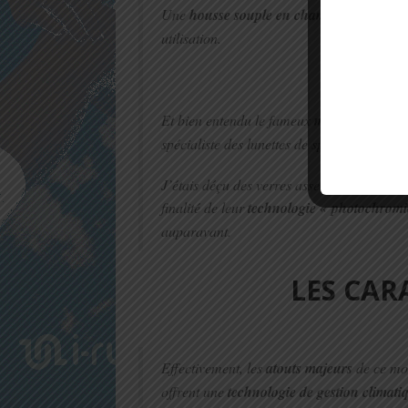
Une
housse souple en chamois
, très prat
utilisation.
Et bien entendu le fameux
modèle RYDO
spécialiste des lunettes de sport !
J’étais déçu des verres assez « clairs », qu
finalité de leur
technologie « photochromi
auparavant.
LES CAR
Effectivement, les
atouts majeurs
de ce mod
offrent une
technologie de gestion climati