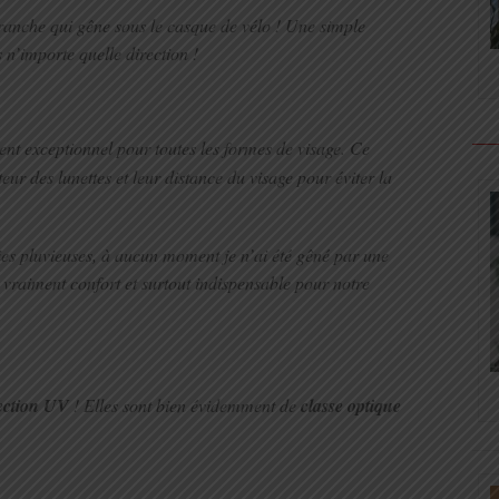
branche qui gêne sous le casque de vélo ! Une simple
 n’importe quelle direction !
ent exceptionnel pour toutes les formes de visage. Ce
ur des lunettes et leur distance du visage pour éviter la
ies pluvieuses, à aucun moment je n’ai été gêné par une
t vraiment confort et surtout indispensable pour notre
ection UV
! Elles sont bien évidemment de
classe optique