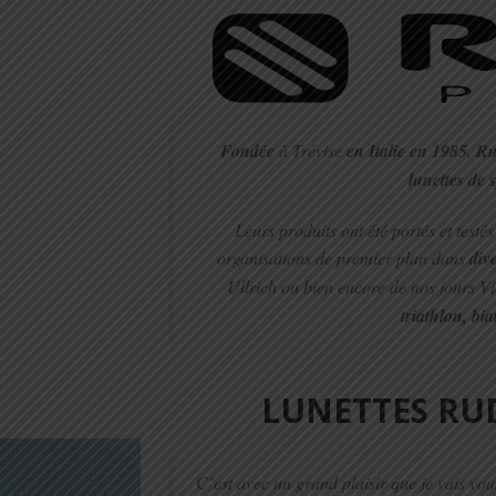
Fondée
à Trévise
en Italie en 1985
,
Ru
lunettes de 
Leurs produits ont été portés et testé
organisations de premier plan dans
dive
Ullrich ou bien encore de nos jours Vi
triathlon, bi
LUNETTES RUD
C’est avec un grand plaisir que je vais vo