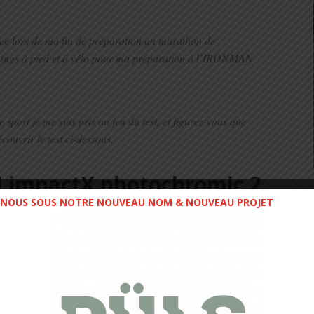
nce lors de ma fin de préparation au marathon de
nings à pied et à vélo pour ma préparation à l’IRONMAN
sport je me suis pris au jeu du test, et figurez-vous que
couvrir le test ci-dessous.
 impactX photochromic 2
NOUS SOUS NOTRE NOUVEAU NOM & NOUVEAU PROJET
ser Brown
-dessus,
le packaging
est composé d’
un étui rigide
titions ou déplacement sportif.