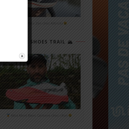
Mizuno Neo Zen chez Alltricks
TOP 3 SHOES TRAIL 🏔
Altra Mont Blanc Carbone chez i-Run