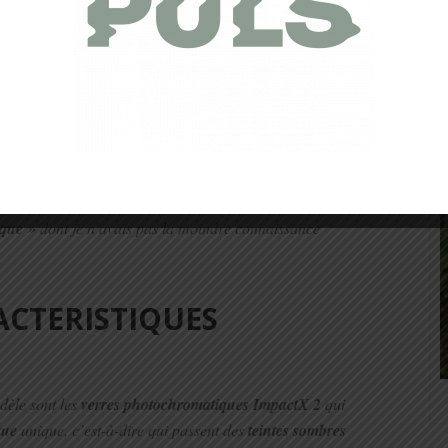
ique pour nettoyer vos verres et stocker votre paire après
N
qui m’a paru très banal au premier abord… n’étant pas
asiment transparents, mais je me suis très vite aperçu la
que »
dont je n’avais pas la moindre connaissance
ACTERISTIQUES
èle sont les
verres photochromatiques ImpactX 2
qui
que
unique, c’est-à-dire qui passent des
teintes sombres