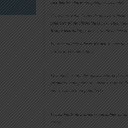
aux teintes claires
en quelques secondes.
C’est incroyable ! Lors de mes entrainement
polarisés photochromiques
permettent une
Range technology)
, une grande netteté e
Pour ce modèle
« laser Brown »
vous pouv
ci-dessus et ci-dessous !
Le modèle a subi des ajustements et des a
grammes
cette paire de lunettes se porte fac
nez, c’est aussi un point fort !
Les embouts de branches ajustables
permet
visage.