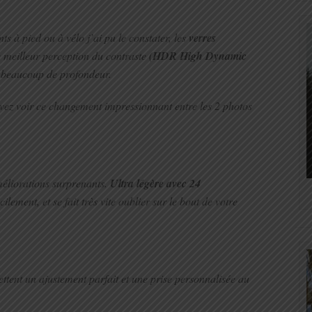
s à pied ou à vélo j’ai pu le constater, les
verres
 meilleur perception du contraste
(HDR High Dynamic
t beaucoup de profondeur.
ez voir ce changement impressionnant entre les 2 photos
méliorations surprenants.
Ultra légère avec 24
ilement, et se fait très vite oublier sur le bout de votre
tent un ajustement parfait et une prise personnalisée au