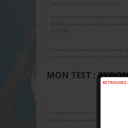
cette fois-ci c’est une paire de lunettes.
Je les ai testées avec une grande polyvale
TOKYO, et depuis 2 mois lors de mes trai
de VICHY.
N’étant pas un grand adepte des lunettes de 
je suis à présent conquis… je vous laisse dé
MON TEST : RYDON
RETROUVEZ-
la
Comme vous pouvez le voir sur la photo ci
parfait pour le transport lors de vos compé