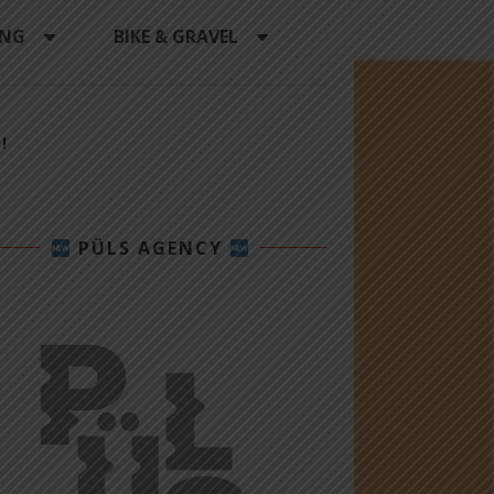
ING
BIKE & GRAVEL
!
PÜLS AGENCY