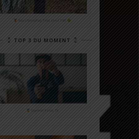
Asics MetaFuji Trail chez T4R
TOP 3 DU MOMENT
Garmin Fénix 7X