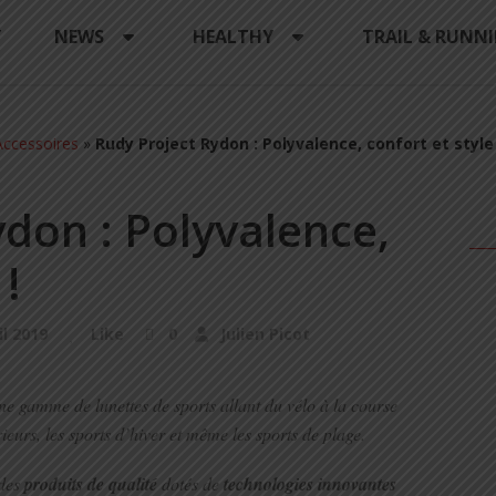
Y
NEWS
HEALTHY
TRAIL & RUNN
ccessoires
»
Rudy Project Rydon : Polyvalence, confort et style 
don : Polyvalence,
 !
il 2019
Like
0
Julien Picot
e gamme de lunettes de sports allant du vélo à la course
rieurs, les sports d’hiver et même les sports de plage.
 des
produits de qualité
dotés de
technologies innovantes