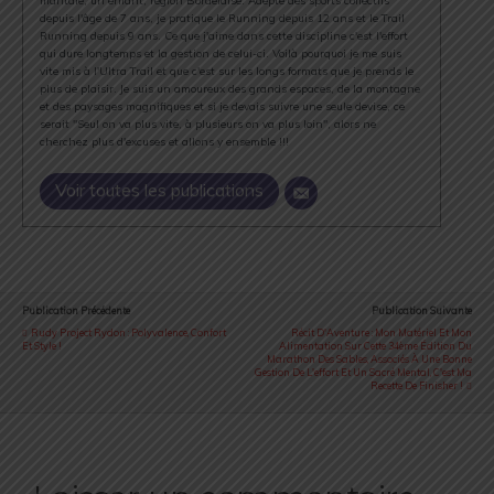
maritale, un enfant, région Bordelaise. Adepte des sports collectifs
depuis l'âge de 7 ans, je pratique le Running depuis 12 ans et le Trail
Running depuis 9 ans. Ce que j'aime dans cette discipline c'est l'effort
qui dure longtemps et la gestion de celui-ci. Voilà pourquoi je me suis
vite mis à l'Ultra Trail et que c'est sur les longs formats que je prends le
plus de plaisir. Je suis un amoureux des grands espaces, de la montagne
et des paysages magnifiques et si je devais suivre une seule devise, ce
serait "Seul on va plus vite, à plusieurs on va plus loin", alors ne
cherchez plus d'excuses et allons y ensemble !!!
Voir toutes les publications
Publication Précédente
Publication Suivante
Rudy Project Rydon : Polyvalence, Confort
Récit D'Aventure : Mon Matériel Et Mon
Et Style !
Alimentation Sur Cette 34ème Édition Du
Marathon Des Sables, Associés À Une Bonne
Gestion De L'effort Et Un Sacré Mental, C'est Ma
Recette De Finisher !