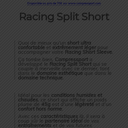
Disponible au prix de 70€ sur www.compressport.com
Racing Split Short
Quoi de mieux qu’un
short ultra
confortable
et
extrêmement léger
pour
accompagner votre
Racing Short Sleeve
.
Ça tombe bien,
Compressport
a
développé le
Racing Split Short
qui se
couple à merveille avec ce dernier, tant
dans le
domaine esthétique
que dans le
domaine technique
.
Idéal pour les
conditions humides et
chaudes
, ce short qui affiche un poids
plume de
45g
est d’une
légèreté
et d’un
confort hors norme
.
Avec ces
caractéristiques
là, il sera à
coup sûr le
partenaire idéal
de vos
entraînements
et de vos futures