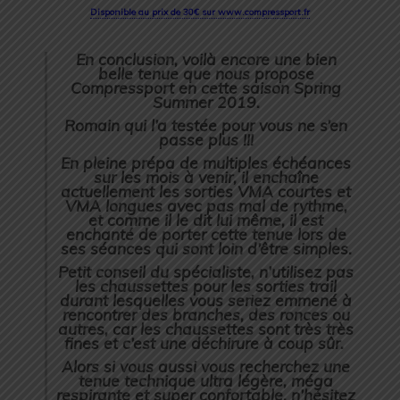
Disponible au prix de 30€ sur www.compressport.fr
En conclusion, voilà encore une bien
belle tenue que nous propose
Compressport en cette saison Spring
Summer 2019.
Romain qui l’a testée pour vous ne s’en
passe plus !!!
En pleine prépa de multiples échéances
sur les mois à venir, il enchaîne
actuellement les sorties VMA courtes et
VMA longues avec pas mal de rythme,
et comme il le dit lui même, il est
enchanté de porter cette tenue lors de
ses séances qui sont loin d’être simples.
Petit conseil du spécialiste, n’utilisez pas
les chaussettes pour les sorties trail
durant lesquelles vous seriez emmené à
rencontrer des branches, des ronces ou
autres, car les chaussettes sont très très
fines et c’est une déchirure à coup sûr.
Alors si vous aussi vous recherchez une
tenue technique ultra légère, méga
respirante et super confortable, n’hésitez