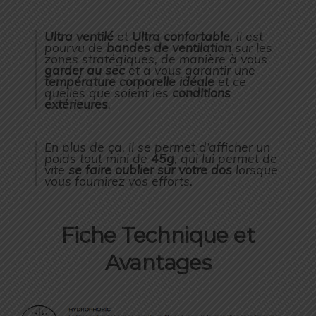
Ultra ventilé
et
Ultra confortable
, il est
pourvu de
bandes de ventilation
sur les
zones stratégiques, de manière à vous
garder au sec
et a vous garantir une
température corporelle idéale
et ce
quelles que soient les
conditions
extérieures
.
En plus de ça, il se permet d’afficher un
poids tout mini de
45g
, qui lui permet de
vite
se faire oublier sur votre dos
lorsque
vous fournirez vos efforts.
Fiche Technique et
Avantages