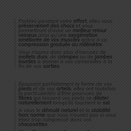
Portées pendant votre
effort
, elles vous
préserveront des chocs
et vous
permettront d’avoir un
meilleur retour
veineux
ainsi qu’une
oxygénation
améliorée de vos muscles
grâce à sa
compression graduée au millimètre
.
Vous n’aurez donc plus d’excuses de
mollets durs
, de
crampes
ou de
jambes
lourdes
à donner à vos camarades à la
fin de vos
sorties
.
Épousant parfaitement la forme de vos
pieds
et de vos
orteils
, elles ont toutefois
la particularités d’être pourvues de
fibres
qui laissent vos pieds se
dilater
naturellement
lorsqu’ils touchent le
sol
.
A vous le
déroulé naturel
et la
stabilité
hors norme
que vous n’auriez pas si vous
étiez trop compressé dans vos
chaussettes
.