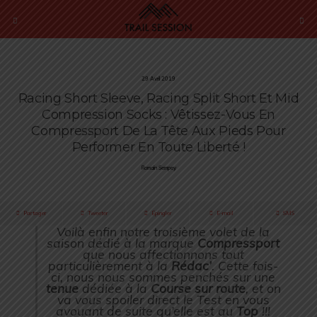
29 Avril 2019
Racing Short Sleeve, Racing Split Short Et Mid
Compression Socks : Vêtissez-Vous En
Compressport De La Tête Aux Pieds Pour
Performer En Toute Liberté !
Romain Sempey
Partager
Tweeter
Épingler
E-mail
SMS
Voilà enfin notre troisième volet de la
saison dédié à la marque
Compressport
que nous affectionnons tout
particulièrement à la
Rédac’
. Cette fois-
ci, nous nous sommes penchés sur une
tenue
dédiée à la
Course sur route
, et on
va vous spoiler direct le Test en vous
avouant de suite qu’elle est au
Top
!!!