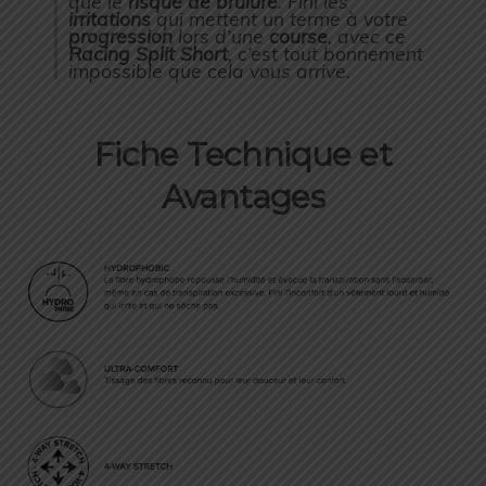
que le
risque de brûlure
. Fini les
irritations
qui mettent un terme à votre
progression
lors d’une
course
, avec ce
Racing Split Short
, c’est tout bonnement
impossible que cela vous arrive.
Fiche Technique et
Avantages