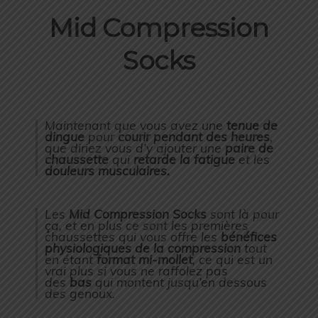
Mid Compression
Socks
Maintenant que vous avez une
tenue de
dingue
pour
courir pendant des heures
,
que diriez vous d’y ajouter une
paire de
chaussette
qui
retarde la fatigue
et les
douleurs musculaires.
Les
Mid Compression Socks
sont là pour
ça, et en plus ce sont les premières
chaussettes qui vous offre les
bénéfices
physiologiques de la compression
tout
en étant
format mi-mollet
, ce qui est un
vrai plus si vous ne raffolez pas
des
bas
qui montent jusqu’en dessous
des genoux.