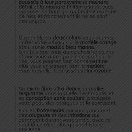
poussés à leur paroxysme le moindre
détail
et la
moindre finition
afin de vous
proposer un haut qui au final ne manque
de rien, et franchement ils ne se sont
pas loupés.
Disponible en
deux coloris
vous pourrez
porter votre dévolu sur le
modèle orange
et/ou sur le
modèle bleu marine
.
Une fois que vous aurez choisi le coloris
et que vous aurez passé ce haut sur le
dos, vous pourrez tout bonnement ne
plus vous en passer, tant la
matière
dans laquelle il est tissé est
incroyable
.
Sa
micro fibre ultra douce
, la
maille
respirante
dans laquelle il est monté, et
sa
conception sans couture
, protègent
votre peau des attaques et la
caressent
.
Fini les
frottements
qui vous procurent
des
rougeurs
et des
irritations
qui
dérangent durant votre sortie, avec ce
haut là ce n’est plus qu’une histoire
ancienne.