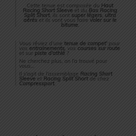
Cette tenue est composée du
Haut
Racing Short Sleeve
et du
Bas Racing
Split Short
, ils sont
super légers
,
ultra
aérés
et ils vont vous faire
voler sur le
bitume
.
Vous rêviez d’une
tenue de compet’
pour
vos
entrainements
, vos
courses sur route
et sur
piste d’athlé
?
Ne cherchez plus, on l’a trouvé pour
vous…
Il s’agit de l’assemblage
Racing Short
Sleeve
et
Racing Split Short
de chez
Compressport
.