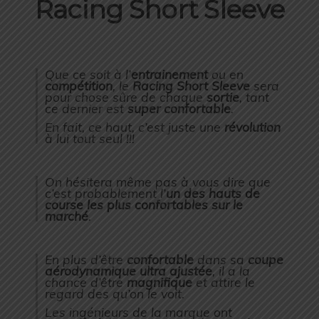
Racing Short Sleeve
Que ce soit à l’
entrainement
ou en
compétition
, le
Racing Short Sleeve
sera
pour chose sûre de chaque
sortie
, tant
ce dernier est
super confortable
.
En fait, ce haut, c’est juste une
révolution
à lui tout seul !!!
On hésitera même pas à vous dire que
c’est probablement l’
un des hauts de
course les plus confortables sur le
marché
.
En plus d’être
confortable
dans sa
coupe
aérodynamique ultra ajustée
, il a la
chance d’être
magnifique
et attire le
regard des qu’on le voit.
Les ingénieurs de la marque ont