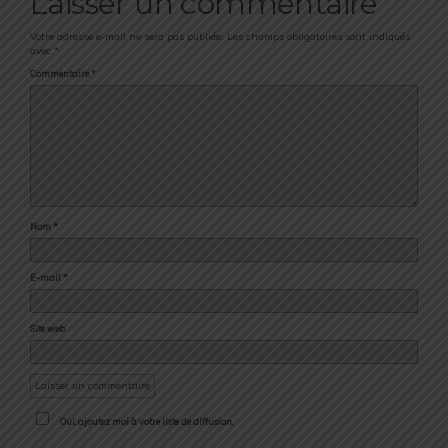
Laisser un commentaire
Votre adresse e-mail ne sera pas publiée.
Les champs obligatoires sont indiqués
avec
*
Commentaire
*
Nom
*
E-mail
*
Site web
Oui, ajoutez moi à votre liste de diffusion.