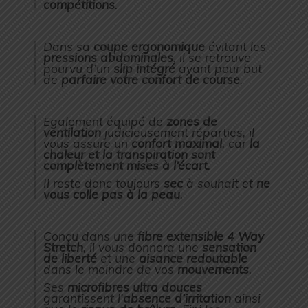
compétitions
.
Dans sa
coupe ergonomique
évitant les
pressions abdominales
, il se retrouve
pourvu d’un
slip intégré
ayant pour but
de
parfaire votre confort de course
.
Egalement équipé de
zones de
ventilation
judicieusement réparties, il
vous assure un
confort maximal
, car
la
chaleur et la transpiration sont
complètement mises à l’écart
.
Il reste donc toujours
sec
à souhait et
ne
vous colle pas à la peau
.
Conçu dans une
fibre extensible 4 Way
Stretch
, il vous donnera une
sensation
de liberté
et une
aisance redoutable
dans le moindre de vos
mouvements
.
Ses
microfibres ultra douces
garantissent l’
absence d’irritation
ainsi