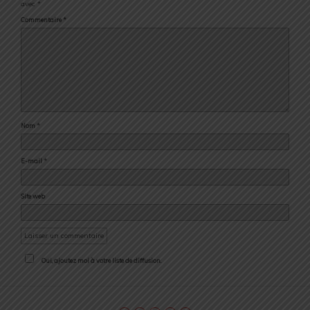
avec
*
Commentaire
*
Nom
*
E-mail
*
Site web
Oui, ajoutez moi à votre liste de diffusion.