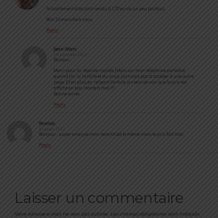
Actuellement elles sont vendu à 170 euros un peu partout.
Bon Dimanche à vous.
Reply
Jean-Marc
15 septembre 2013
Bonsoir,
Merci pour la réponse rapide. J’étais sur mon téléphone portable
quand j’ai lu l’article et du coup, j’arrivais pas à accéder à une autre
page. Et en plus, en relisant l’article, je viens de voir que le prix est
affiché en bas. Honte à moi !!!
Bonne soirée
Reply
thomas
11 janvier 2017
Bonjour… super analyse mon recentit est le même mais le prix fait mal
Reply
Laisser un commentaire
Votre adresse e-mail ne sera pas publiée.
Les champs obligatoires sont indiqués