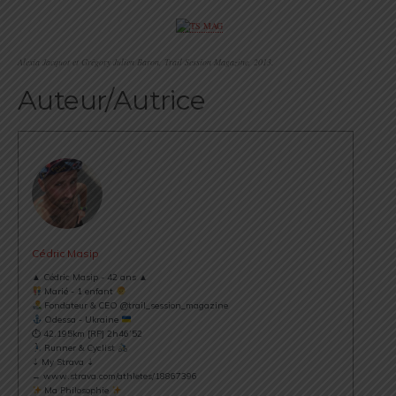
.
Alexia Jacquot et Grégory Julien Baron, Trail Session Magazine, 2013.
Auteur/Autrice
Cédric Masip
▲ Cédric Masip - 42 ans ▲
Marié - 1 enfant
Fondateur & CEO @trail_session_magazine
Odessa - Ukraine
⏱ 42.195km [RP] 2h46’52
Runner & Cyclist
⇣ My Strava ⇣
→ www.strava.com/athletes/18867396
Ma Philosophie