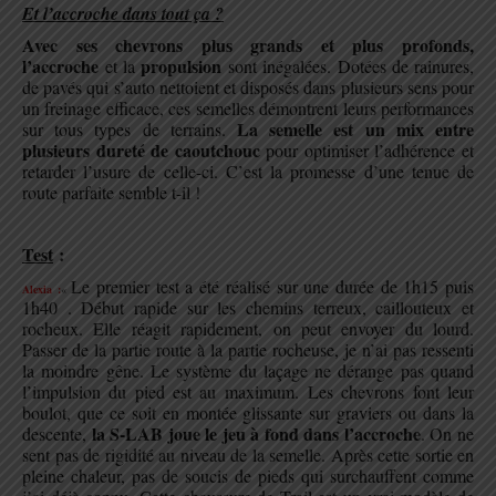
Et l’accroche dans tout ça ?
Avec ses chevrons plus grands et plus profonds,
l’accroche
propulsion
et la
sont inégalées.
Dotées de rainures,
de pavés qui s’auto nettoient et disposés dans plusieurs sens pour
un freinage efficace, ces semelles démontrent leurs performances
La semelle est un mix entre
sur tous types de terrains.
plusieurs dureté de caoutchouc
pour optimiser l’adhérence et
retarder l’usure de celle-ci. C’est la promesse d’une tenue de
route parfaite semble t-il !
.
Test
:
Le premier test a été réalisé sur une durée de 1h15 puis
Alexia :
«
1h40 . Début rapide sur les chemins terreux, caillouteux et
rocheux. Elle réagit rapidement, on peut envoyer du lourd.
Passer de la partie route à la partie rocheuse, je n’ai pas ressenti
la moindre gêne. Le système du laçage ne dérange pas quand
l’impulsion du pied est au maximum.
Les chevrons font leur
boulot, que ce soit en montée glissante sur graviers ou dans la
la S-LAB joue le jeu à fond dans l’accroche
descente,
. On ne
sent pas de rigidité au niveau de la semelle. Après cette sortie en
pleine chaleur, pas de soucis de pieds qui surchauffent comme