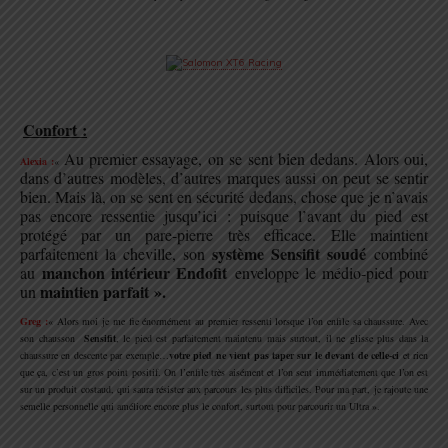
.
.
Confort :
.
Au premier essayage, on se sent bien dedans. Alors oui,
Alexia :
«
dans d’autres modèles, d’autres marques aussi on peut se sentir
bien. Mais là, on se sent en sécurité dedans, chose que je n’avais
pas encore ressentie jusqu’ici : puisque l’avant du pied est
protégé par un pare-pierre très efficace.
Elle maintient
système Sensifit soudé
parfaitement la cheville, son
combiné
manchon intérieur Endofit
au
enveloppe le médio-pied pour
maintien parfait ».
un
Greg :
« Alors moi je me fie énormément au premier ressenti lorsque l’on enfile sa chaussure. Avec
son chausson
Sensifit
, le pied est parfaitement maintenu mais surtout, il ne glisse plus dans la
chaussure en descente par exemple…
votre pied ne vient pas taper sur le devant de celle-ci
et rien
que ça, c’est un gros point positif. On l’enfile très aisément et l’on sent immédiatement que l’on est
sur un produit costaud, qui saura résister aux parcours les plus difficiles. Pour ma part, je rajoute une
semelle personnelle qui améliore encore plus le confort, surtout pour parcourir un Ultra ».
.