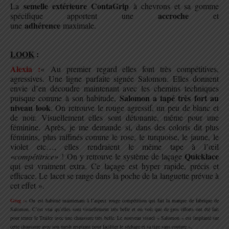
semelle extérieure ContaGrip
La
à chevrons et sa gomme
accroche
spécifique apportent une
et
adhérence
une
maximale.
.
LOOK
:
Alexia :
« Au premier regard elles font très compétitives,
agressives. Une ligne parfaite signée Salomon.
Elles donnent
envie d’en découdre maintenant avec les chemins techniques
Salomon a tapé très fort au
puisque comme à son habitude,
niveau look
. On retrouve le rouge agressif, un peu de blanc et
de noir. Visuellement elles sont détonante, même pour une
féminine.
Après, je me demande si, dans des coloris dit plus
féminins, plus raffinés comme le rose, le turquoise, le jaune, le
violet etc…, elles rendraient le même tape à l’œil
Quicklace
«compétitrice»
!
On y retrouve le système de laçage
qui est vraiment extra. Ce laçage est hyper rapide, précis et
efficace. Le lacet se range dans la poche de la languette prévue à
cet effet ».
Greg :
« On est habitué maintenant à l’aspect rouge compétition qui fait la marque de fabrique de
Salomon. C’est vrai qu’elles sont visuellement très belle et on voit que de gros efforts ont été fait
pour tenter le Trailer avec une chaussure très belle. Le nouveau visuel « Salomon » est implanté sur
cette chaussure avec son mesh respirant pour faciliter le séchage et sa tige sans couture ».