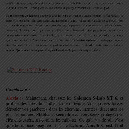
passés dans des passages humides et il est vrai que le mesh sèche très vite et sans que l’on s’en rende
compte finalement. Le pare-pierre est très efficace et protège véritablement l’avant du pied.
Ce fut environ 20 heures de courses avec les XT6
au final et à aucun moment je n’ai ressenti de
gênes ou d’inconfort dans cette chaussure. Du début à la fin, j’ai été très satisfait de ce produit tout
au long de ma course. Le seul petit reproche que je pourrais faire concerne le système de mesh
justement. Il sèche vite, il participe à
« l’aération »
interne du pied pour éviter les sudations
intempestives, mais aussi il est fragile…et se nettoie assez mal face aux poussières et autres
agressions extérieures. Mais on ne peut pas tout avoir !
Attention également au laçage
, toujours
bien commencer à serrer du devant du pied en remontant vers la cheville, sous peine de sentir le
système
Quicklace
vous appuyer désagréablement sur la partie du coup de pied ».
.
.
Conclusion
:
Alexia :
Salomon S-Lab XT 6
« Maintenant,
chaussez les
, et
profitez des joies du Trail en toute quiétude. Vous pouvez laisser
dérouler vos gambettes dans les chemins, montées, descentes les
S
tables et sécuritaires
plus techniques.
, vous serez protégés des
éléments extérieurs comme les cailloux. Ce qu’il y a de sûr, c’est
Lafuma Amalfi Coast Trail
qu’elles m’accompagneront sur le