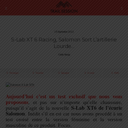
15 Septembre 2013
S-Lab XT 6 Racing, Salomon Sort L’artillerie
Lourde…
Cédric Masip
Partager
Tweeter
Épingler
E-mail
SMS
.
Aujourd’hui c’est un test exclusif que nous vous
proposons
, et pas sur n’importe qu’elle chaussure,
S-Lab XT6 de l’écurie
puisqu’il s’agit de la nouvelle
Salomon
. Inédit s’il en est car nous avons procédé à un
test croisé entre la version féminine et la version
masculine de ce produit. Focus.