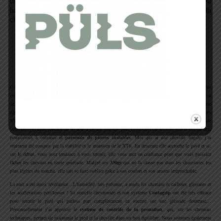
été un réel bonheur de m’éclater sur ce circuit, là ou
habituellement j’étais un peu plus prudente pour éviter la
chute.
Il n’y a pas à dire, il n’y a aucun vice ! »
.
.
Greg :
« Les
S-Lab XT6
, après trois semaines d’entrainement pré-CCC , m’ont réellement
impressionnées. Une accroche impeccable, une souplesse certes améliorable mais très acceptable au vu
de la protection et de l’amorti proposé, et surtout un confort excellent. Mes séances n’ont guère
dépassées les deux heures et c’est avec un confiance absolu que j’ai pu m’aligner sur la
CCC
avec ces
XT6 pour un test Ultra grandeur nature. Nous avons eu chaud autour du Mont-Blanc cette année
(alléluia !)
et cette journée du 30 août a été un vrai test pour ce produit car les cols gravis ont été sec,
poussiéreux à outrance
et parsemés de pierres instables
. Moi qui ai une cheville fragile, j’ai
vraiment été conquis par la stabilité et le maintien de le XT6. En descente elle accroche le pavé et si,
sur le début, vous avez tendance à vous retenir, elle vous met en confiance pour que vous puissiez
lâcher les chevaux en toute quiétude. Malgré ses
330gr
qui ne la classe pas dans les chaussures les
plus légères du marché, elle sait se faire oublier grâce à son confort et son amorti irréprochable.
La nuit a été aussi révélatrice…L’humidité, très présente, a rendu les chemins et cailloux glissants et
les accélérations périlleuses ! Sa semelle chevronnée et son système
Contagrip
ont été très efficace
pour retenir le pied qui parfois part complètement en sucette sur une glissade douteuse…
Personnellement j’ai apprécié le
système de contrôle de la pronation
, qui, sur les chemins
techniques, permet de maintenir le pied et la cheville dans un bon équilibre. Nous sommes également