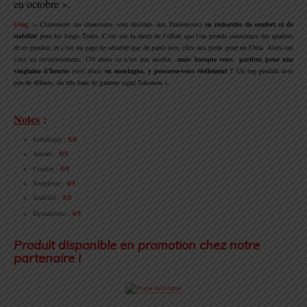
en octobre ».
Greg :
« Clairement ces chaussures sont destinés aux Trailers(ses)
en recherche de confort et de
stabilité
pour les longs Trails. C’est sur la durée de l’effort que l’on prends conscience des qualités
de ce produit, et c’est un gage de sécurité que de partir avec elles aux pieds pour un Ultra. Alors oui
c’est un investissement, 170 euros ce n’est pas anodin…
mais lorsque vous partirez pour une
vingtaine d’heures
(voir plus)
en montagne, y penserez-vous réellement ?
Un top produit avec
peu de défauts, du très haut de gamme signé Salomon ».
.
Notes
:
Esthétique :
5/5
Amorti :
5
/5
Confort :
5/5
Souplesse :
4/5
Stabilité :
5/5
Dynamisme :
4
/5
.
Produit disponible en promotion chez notre
partenaire !