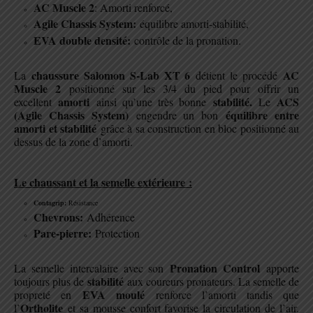
AC Muscle 2
: Amorti renforcé,
Agile Chassis System:
équilibre amorti-stabilité,
EVA double densité:
contrôle de la pronation.
.
chaussure Salomon S-Lab XT 6
AC
La
détient le procédé
Muscle 2
positionné sur les 3/4 du pied pour offrir un
amorti
stabilité.
ACS
excellent
ainsi qu’une très bonne
Le
(Agile Chassis System)
équilibre entre
engendre un bon
amorti et stabilité
grâce à sa construction en bloc positionné au
dessus de la zone d’amorti.
Le chaussant et la semelle extérieure
:
Contagrip:
Résistance
Chevrons:
Adhérence
Pare-pierre:
Protection
.
Pronation Control
La semelle intercalaire avec son
apporte
stabilité
toujours plus de
aux coureurs pronateurs. La semelle de
EVA moulé
propreté en
renforce l’amorti tandis que
Ortholite
l’
et sa mousse confort favorise la circulation de l’air.