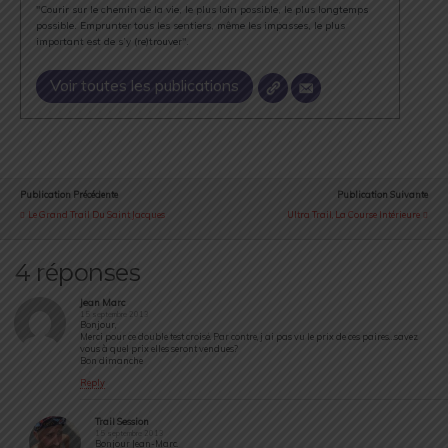
"Courir sur le chemin de la vie, le plus loin possible, le plus longtemps
possible. Emprunter tous les sentiers, même les impasses, le plus
important est de s’y (re)trouver".
Voir toutes les publications
Publication Précédente
Publication Suivante
Le Grand Trail Du Saint Jacques
Ultra Trail, La Course Intérieure
4 réponses
Jean Marc
15 septembre 2013
Bonjour,
Merci pour ce double test croisé. Par contre, j ai pas vu le prix de ces paires…savez
vous à quel prix elles seront vendues?
Bon dimanche
Reply
Trail Session
15 septembre 2013
Bonjour Jean-Marc.