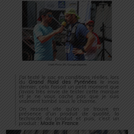
Crédit Photo JPL / Groupe Depeche
J’ai testé le sac en conditions réelles, lors
du
Grand Raid des Pyrénées
le mois
dernier, cela faisait un petit moment que
j’avais très envie de tester cette marque
et je ne vous cache pas que je suis
vraiment tombé sous le charme.
On ressent vite qu’on se trouve en
présence d’un produit de qualité, la
technicité du produit et puis, c’est un
produit :
Made in France