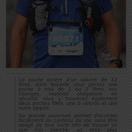
La poche arrière d’un volume de 12
litres, dans laquelle vous glissez une
poche à eau de 1 ou 2 litres, vos
changes, matériel obligatoire de
sécurité, vous y trouverez également
deux poches filets, une à velcros et une
autre zippée.
Sa grande ouverture permet d’accéder
facilement au contenu du sac sans être
obligé de tout sortir afin de trouver ce
que l’on cherche, un gros plus