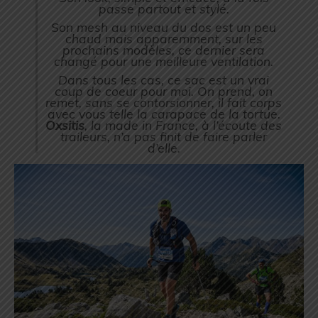
passe partout et stylé.
Son mesh au niveau du dos est un peu
chaud mais apparemment, sur les
prochains modèles, ce dernier sera
changé pour une meilleure ventilation.
Dans tous les cas, ce sac est un vrai
coup de coeur pour moi. On prend, on
remet, sans se contorsionner, il fait corps
avec vous telle la carapace de la tortue.
Oxsitis
, la made in France, à l’écoute des
traileurs, n’a pas finit de faire parler
d’elle.