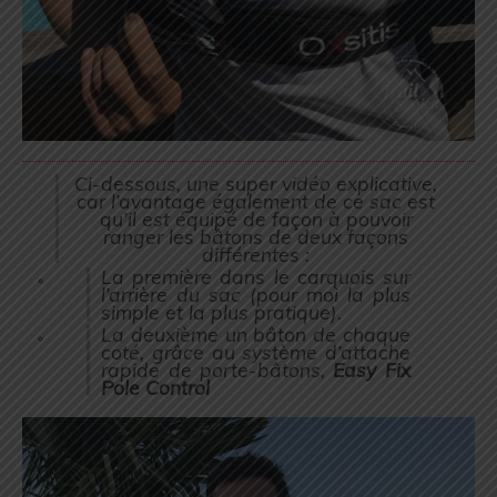
Ci-dessous, une super vidéo explicative,
car l’avantage également de ce sac est
qu’il est équipé de façon à pouvoir
ranger les bâtons de deux façons
différentes :
La première dans le carquois sur
l’arrière du sac (pour moi la plus
simple et la plus pratique).
La deuxième un bâton de chaque
coté, grâce au système d’attache
rapide de porte-bâtons,
Easy Fix
Pole Control