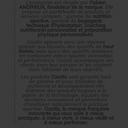
L’entreprise est dirigée par
Fabien
ANDRIEUX, fondateur de la marque.
Elle
propose un portefeuille de produits et
services complets : gamme de
nutrition
sportive
, gamme de
bagagerie
technique d’hydratation
,
coaching
nutritionnel personnalisé et préparation
physique personnalisée
.
Oxsitis apporte ainsi une réponse
globale aux besoins des sportifs de
haut
niveau
mais aussi des sportifs amateurs
en combinant valeur ajoutée, innovation
et performance, Oxsitis accompagne ses
clients dans leur passion et les soutient
dans l’atteinte de leurs objectifs.
Les produits
Oxsitis
sont garantis haut
de gamme et issus d’années de
recherche et développement afin
d’obtenir des produits toujours à la
pointe de la technologie, équipés des
dernières innovations et permettant
d’améliorer radicalement la pratique
sportive.
Oxsitis, la marque française
innovante qui vous aide à mieux
pratiquer, à mieux vivre, à mieux vieillir et
à mieux performer.