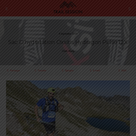
4 Septembre 2019
Sac D’hydratation Oxsitis Hydragon Pulse 12.X
Cédric Masip
Partager
Tweeter
Épingler
E-mail
SMS