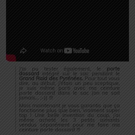
J’ai pu tester également, le
porte
dossard
intégré sur le sac pendant le
Grand Raid des Pyrénées.
Pour tout vous
dire, au début, j’étais un peu sceptique,
je suis même parti avec ma ceinture
porte dossard dans le sac (on ne sait
jamais… ;-)) !!!
Mais maintenant je vous garantis que ça
fonctionne plus que bien, vraiment super
top ! Une belle invention du coup, j’ai
même acheté les 3 petits aimants
vendus séparément pour me faire ma
ceinture porte dossard !!!