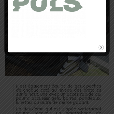
Il est également équipé de deux poches
de chaque coté au niveau des bretelles
sur le haut, une avec un accès rapide qui
pourra accueillir gels, barres, bandeaux,
lunettes ou autre de même gabarit.
La deuxième qui est zippée waterproof
pourra recevoir un smartphone de