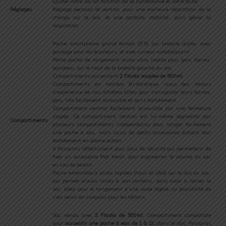
ajuster votre sac en fonction de sa contenance et votre taille.
Réglages
Réglage pectoral et ventral, pour une meilleure répartition de la
charge sur le dos, et une parfaite stabilité, sans gêner la
respiration.
Poche smartphone grand format (5’5) sur bretelle droite, avec
passage pour les écouteurs, et avec curseur autobloquant.
Petite poche de rangement accès ultra rapide pour gels, barres,
bandeau, sur le haut de la bretelle gauche du sac.
Compartiments accueillant
2 Flasks souples de 500ml
.
Compartiments en matière Bi-élastique, issus des retours
d’expérience de nos athlètes élites pour transporter leurs barres,
gels, très facilement accessible et sans ballotement.
Compartiment central facilement accessible par une fermeture
zippée. Ce compartiment central est lui-même segmenté par
Compartiments
plusieurs compartiments indépendants pour ranger facilement
une poche à eau, mais aussi de petits accessoires évitant leur
ballotement en pleine action.
4 Passants réfléchissant pour plus de sécurité qui permettent de
fixer un accessoire filet Mesh, pour augmenter le volume du sac
en cas de besoin
Poche extensible à accès rapides (haut et côté) sur le dos du sac,
qui permet d’avoir accès à son contenu, sans avoir à retirer le
sac. Idéal pour le rangement d’une veste légère, ou possibilité de
s’en servir en carquois pour les bâtons.
Sac vendu avec
2 Flasks de 500ml
. Compartiment compatible
pour
accueillir une poche à eau de 1 à 2L
dans le dos. Passants