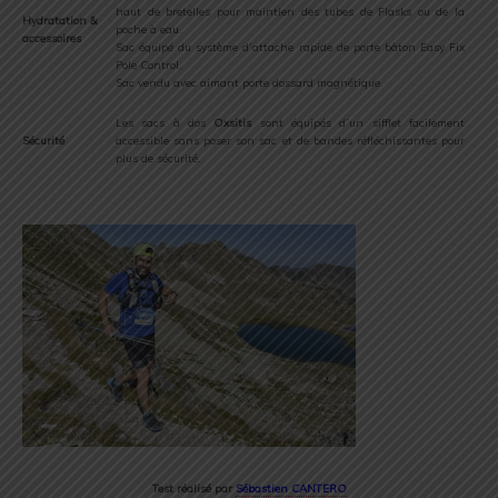
haut de bretelles pour maintien des tubes de Flasks ou de la
Hydratation &
poche à eau.
accessoires
Sac équipé du système d’attache rapide de porte bâton Easy Fix
Pole Control.
Sac vendu avec aimant porte dossard magnétique.
Les sacs à dos
Oxsitis
sont équipés d’un sifflet facilement
Sécurité
accessible sans poser son sac et de bandes réfléchissantes pour
plus de sécurité.
Test réalisé par
Sébastien CANTERO