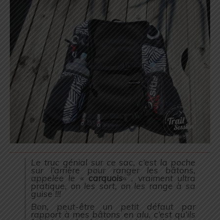
Le truc génial sur ce sac, c’est la poche
sur l’arrière pour ranger les bâtons,
appelée le «
carquois
« , vraiment ultra
pratique, on les sort, on les range à sa
guise !!!
Bon, peut-être un petit défaut par
rapport à mes bâtons en alu, c’est qu’ils