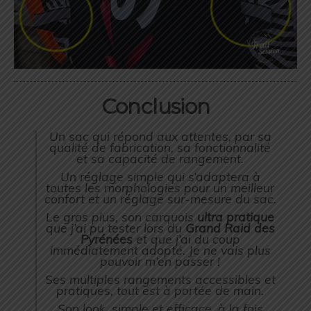
Conclusion
Un sac qui répond aux attentes, par sa
qualité de fabrication, sa fonctionnalité
et sa capacité de rangement.
Un réglage simple qui s’adaptera à
toutes les morphologies pour un meilleur
confort et un réglage sur-mesure du sac.
Le gros plus, son carquois
ultra pratique
que j’ai pu tester lors du
Grand Raid des
Pyrénées
et que j’ai du coup
immédiatement adopté. Je ne vais plus
pouvoir m’en passer !
Ses multiples rangements accessibles et
pratiques, tout est à portée de main.
Son look, simple et efficace, à la fois