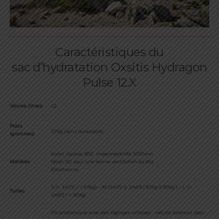
Caractéristiques du
sac d’hydratation Oxsitis Hydragon
Pulse 12.X
Volume (litres)
12
Poids
220g (sans accessoire)
(grammes)
Nylon ripstop 40D, imperméabilité 1000mm
Matières
Mesh 3D pour une bonne ventilation du dos
Elasthanne
S (< 1m70 / < 65kg) – M (1m70 à 1m85 / 65kg à 80kg ) – L (>
Tailles
1m85 / > 80kg)
Fit anatomique avec des réglages uniques : velcros latéraux pour