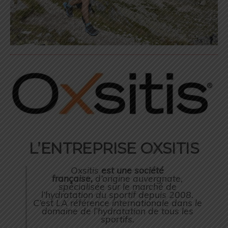
L’ENTREPRISE OXSITIS
Oxsitis
est une société
française,
d’origine auvergnate,
spécialisée sur le marché de
l’hydratation du sportif depuis 2008.
C’est LA référence internationale dans le
domaine de l’hydratation de tous les
sportifs.