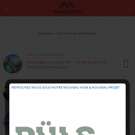
Marqueurs › Trail Running Shoes Review
20 MAI 2025 • PAR SÉBASTIEN RÉMOND
New Balance Hierro V9 – « Fresh Foam » du
sentier à la montagne
19 MAI 2025 • PAR CÉDRIC MASIP
RETROUVEZ-NOUS SOUS NOTRE NOUVEAU NOM & NOUVEAU PROJET
Mizuno Wave Daichi 9 – La Tradition de la
Performance
16 MAI 2025 • PAR SÉBASTIEN RÉMOND
Arc’teryx Norvan LD 4 – La technique au
service du trail engagé