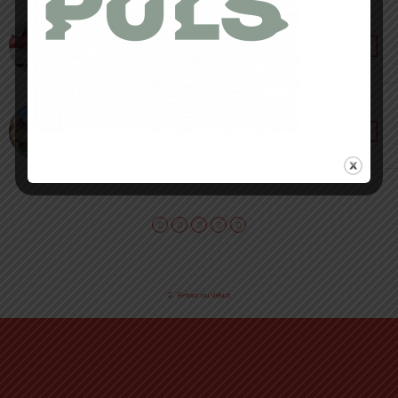
26 MARS 2025 • PAR CÉDRIC MASIP
Merrell MTL Adapt Matryx (Sortie Mai 2025) – La
révolution du trail
7 FÉVRIER 2025 • PAR SERGE FORTINI
Salomon S/Lab Ultra Glide – Confort et
dynamisme
Retour au début