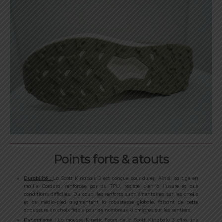
Points forts & atouts
Durabilité :
La Scott Kinabalu 3 est conçue pour durer. Ainsi, sa tige en
maille Cordura, renforcée par du TPU, résiste bien à l’usure et aux
conditions difficiles. Du coup, les renforts supplémentaires sur les orteils
et au médio-pied augmentent la robustesse globale, faisant de cette
chaussure un choix fiable pour de nombreux kilomètres sur les sentiers.
Dynamisme :
La mousse Kinetic Foam de la Scott Kinabalu 3 offre une