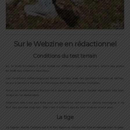
Sur le Webzine en rédactionnel
Conditions du test terrain
Ici, la Scott Kinabalu 3 a été testée sur différents types de sentiers, allant des pistes
en forêt aux chemins rocailleux.
Les conditions météorologiques étaient variées, avec des portions humides et sèches,
ce qui a permis d’évaluer la chaussure dans des contextes multiples.
Ainsi, un entrainement fractionné à permis de voir que la basket répondait très bien
lorsqu’on lui demandait.
Attention elle n’est pas faite pour les kilomètres verticaux en pleine montagne, il ne
faut pas pousser trop loin. Elle n’est d’ailleurs pas du tout mise en avant pour.
La tige
La tige en maille Cordura est à la fois légère et résistante. Elle enveloppe bien le pied,