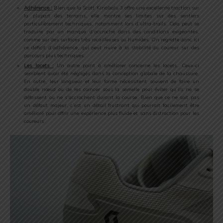
Adhérence :
Bien que la Scott Kinabalu 3 offre une excellente traction sur
la plupart des terrains, elle montre ses limites sur des sentiers
particulièrement techniques, notamment lors d’ultra-trails. Cela peut se
traduire par un manque d’accroche dans des conditions exigeantes,
comme sur des surfaces très rocailleuses ou humides. On regrette donc ici
ce déficit d’adhérence, qui peut nuire à la stabilité du coureur sur des
parcours plus techniques.
Les lacets :
Un autre point à améliorer concerne les lacets. Ceux-ci
semblent avoir été négligés dans la conception globale de la chaussure.
En outre, leur longueur et leur forme nécessitent souvent de faire un
double nœud ou de les coincer sous la semelle pour éviter qu’ils ne se
défassent ou ne s’accrochent durant la course. Bien que ce ne soit pas
un défaut majeur, c’est un détail frustrant qui pourrait facilement être
amélioré pour offrir une expérience plus fluide et sans distraction pour les
coureurs.