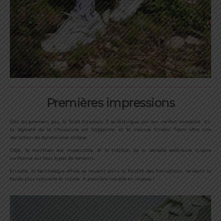
Premières impressions
Dès les premiers pas, la Scott Kinabalu 3 se distingue par son confort immédiat. Ici,
la légèreté de la chaussure est frappante, et la mousse Kinetic Foam offre une
sensation de dynamisme unique.
Déjà, le maintien est impeccable, et la traction de la semelle extérieure inspire
confiance sur tous types de terrains.
Ensuite, la technologie eRide se ressent dans la fluidité des transitions, rendant la
foulée plus naturelle et rapide. A première vue elle en impose !