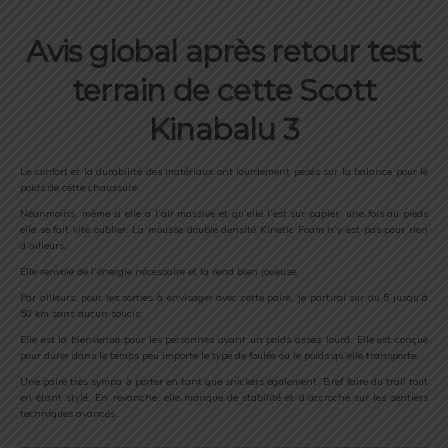
Avis global après retour test
terrain de cette Scott
Kinabalu 3
Le confort et la durabilité des matériaux ont lourdement pesés sur la balance pour le
poids de cette chaussure.
Néanmoins, même si elle a l’air massive et qu’elle l’est sur papier, une fois au pieds
elle se fait vite oublier. La mousse double densité Kinetic Foam n’y est pas pour rien
d’ailleurs.
Elle renvoie de l’énergie nécessaire et la rend bien joueuse.
Par ailleurs, pour les sorties à envisager avec cette paire, je partirai sur du 5 jusqu’à
50 km sans aucun soucis.
Elle est la bienvenue pour les personnes ayant un poids assez lourd. Elle est conçue
pour durer dans le temps peu importe le type de foulée ou le poids qu’elle transporte.
Une paire très sympa à porter en tant que snickers également. Bref faire du trail tout
en étant stylé. En revanche, elle manque de stabilité et d’accroche sur les sentiers
techniques avancés.