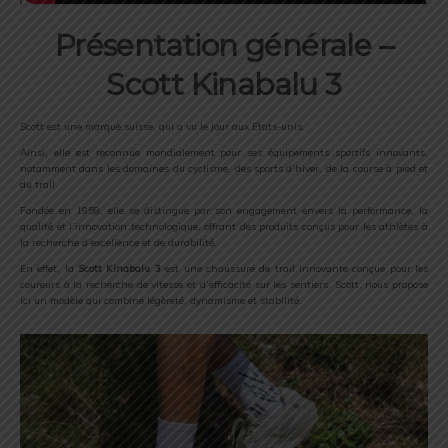
Présentation générale –
Scott Kinabalu 3
Scott est une marque suisse, qui a vu le jour aux Etats-unis.
Ainsi, elle est reconnue mondialement pour ses équipements sportifs innovants,
notamment dans les domaines du cyclisme, des sports d’hiver, de la course à pied et
du trail.
Fondée en 1958, elle se distingue par son engagement envers la performance, la
qualité et l’innovation technologique, offrant des produits conçus pour les athlètes à
la recherche d’excellence et de durabilité.
En effet, la
Scott Kinabalu 3
est une chaussure de trail innovante conçue pour les
coureurs à la recherche de vitesse et d’efficacité sur les sentiers. Scott, nous propose
ici un modèle qui combine légèreté, dynamisme et stabilité.