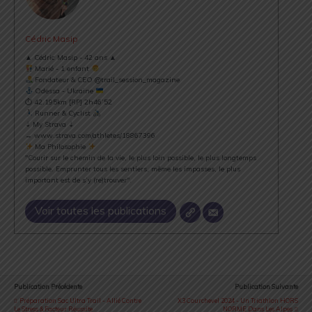
Cédric Masip
▲ Cédric Masip - 42 ans ▲
Marié - 1 enfant
Fondateur & CEO @trail_session_magazine
Odessa - Ukraine
⏱ 42.195km [RP] 2h46’52
Runner & Cyclist
⇣ My Strava ⇣
→ www.strava.com/athletes/18867396
Ma Philosophie
"Courir sur le chemin de la vie, le plus loin possible, le plus longtemps
possible. Emprunter tous les sentiers, même les impasses, le plus
important est de s’y (re)trouver".
Voir toutes les publications
Publication Précédente
Publication Suivante
Préparation Sac Ultra Trail - Allié Contre
X3 Courchevel 2024 - Un Triathlon HORS
Le Stress & Facteur Réussite
NORME Dans Les Alpes