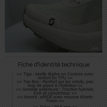
Fiche d’identité technique
>> Tige : Maille légère en Cordura avec
renfort en TPU <<
>> Toe Box : Renfort sur les orteils, pas
trop de place à l’intérieur <<
>> Semelle extérieure : Traction hybride,
EVA et caoutchouc <<
>> Amorti : eRIDE avec mousse Kinetic
Foam <<
>> Talon : 29,5 mm <<