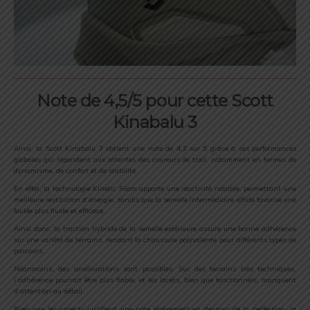
Note de 4,5/5 pour cette Scott
Kinabalu 3
Ainsi, la Scott Kinabalu 3 obtient une note de 4,3 sur 5 grâce à ses performances
globales qui répondent aux attentes des coureurs de trail, notamment en termes de
dynamisme, de confort et de stabilité.
En effet, la technologie Kinetic Foam apporte une réactivité notable, permettant une
meilleure restitution d’énergie, tandis que la semelle intermédiaire eRide favorise une
foulée plus fluide et efficace.
Ainsi donc, la traction hybride de la semelle extérieure assure une bonne adhérence
sur une variété de terrains, rendant la chaussure polyvalente pour différents types de
parcours.
Néanmoins, des améliorations sont possibles. Sur des terrains très techniques,
l’adhérence pourrait être plus fiable, et les lacets, bien que fonctionnels, manquent
d’attention au détail.
Bien que les aspects justifient une note légèrement en dessous de la perfection, la