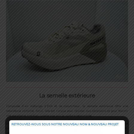
La semelle extérieure
Composée d’un mélange d’EVA et de caoutchouc, la semelle extérieure offre une
robustesse certaine. Ainsi, elle est conçue pour résister aux abrasions et pour fournir
une excellente traction, quelle que soit la surface rencontrée.
Alors, elle accroche, mais puisqu’on se dit tout ici j’aurai apprécié une meilleure
RETROUVEZ-NOUS SOUS NOTRE NOUVEAU NOM & NOUVEAU PROJET
adhérence afin d’aller dans des sentiers plus gras et plus engagés. Niveau design,
par contre elle est vraiment sympa visuellement.