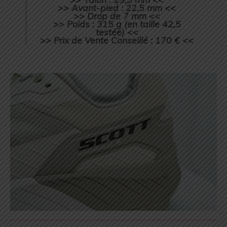
>> Avant-pied : 22,5 mm <<
>> Drop de 7 mm <<
>> Poids : 315 g (en taille 42,5
testée) <<
>> Prix de Vente Conseillé : 170 € <<