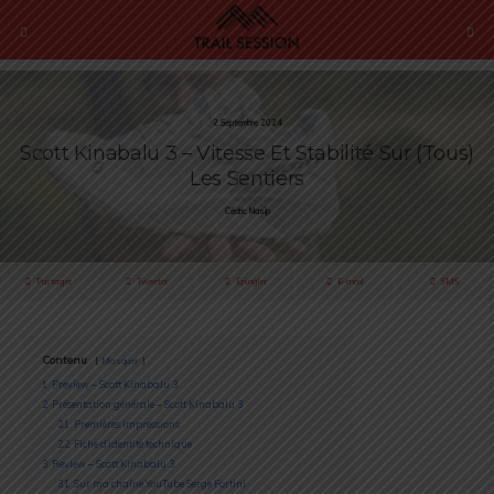
2 Septembre 2024
Scott Kinabalu 3 – Vitesse Et Stabilité Sur (tous)
Les Sentiers
Cédric Masip
Partager
Tweeter
Épingler
E-mail
SMS
Contenu
Masquer
1
Preview – Scott Kinabalu 3
2
Présentation générale – Scott Kinabalu 3
2.1
Premières impressions
2.2
Fiche d’identité technique
3
Review – Scott Kinabalu 3
3.1
Sur ma chaîne YouTube Serge Fortini