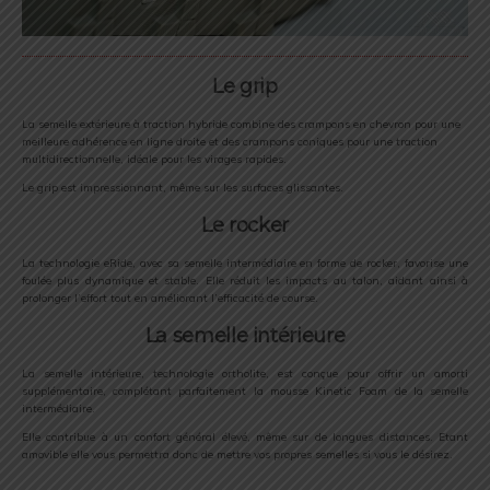
Le grip
La semelle extérieure à traction hybride combine des crampons en chevron pour une
meilleure adhérence en ligne droite et des crampons coniques pour une traction
multidirectionnelle, idéale pour les virages rapides.
Le grip est impressionnant, même sur les surfaces glissantes.
Le rocker
La technologie eRide, avec sa semelle intermédiaire en forme de rocker, favorise une
foulée plus dynamique et stable. Elle réduit les impacts au talon, aidant ainsi à
prolonger l’effort tout en améliorant l’efficacité de course.
La semelle intérieure
La semelle intérieure, technologie ortholite, est conçue pour offrir un amorti
supplémentaire, complétant parfaitement la mousse Kinetic Foam de la semelle
intermédiaire.
Elle contribue à un confort général élevé, même sur de longues distances. Etant
amovible elle vous permettra donc de mettre vos propres semelles si vous le désirez.