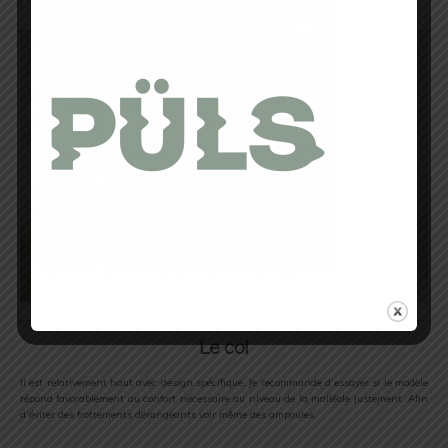
Le col
Il est relativement haut avec design spécifique. Je recommande d’essayer si le modèle
répond favorablement au confort nécessaire au niveau de la malléole justement. Afin
d’éviter des frottements dérangeants voir même des ampoules.