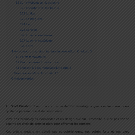
3.2
Sur le Webzine en rédactionnel
3.2.1
Conditions du test terrain
3.2.2
La tige
3.2.3
La languette
3.2.4
Le grip
3.2.5
Le rocker
3.2.6
La semelle intérieure
3.2.7
La semelle extérieure
3.2.8
Le col
4
Avis global après retour test terrain de cette Scott Kinabalu 3
4.1
Points forts & atouts
4.2
Éventuels axes d’amélioration
4.3
Note de 4,5/5 pour cette Scott Kinabalu 3
5
Où acheter cette Scott Kinabalu 3 ?
6
Auteur/Autrice
La
Scott Kinabalu 3
est une chaussure de
trail running
conçue pour les coureurs en
quête de performance et de polyvalence.
Avec des technologies innovantes et un design axé sur l’efficacité, elle se positionne
comme
un choix de premier plan pour affronter les sentiers
.
Cet article explore en détail
ses caractéristiques, ses points forts et ses axes