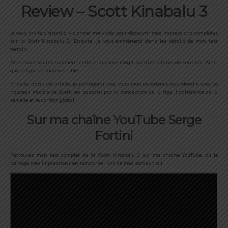
Review – Scott Kinabalu 3
Je vous invite d’abord à visionner ma vidéo pour découvrir mes impressions complètes
sur la Scott Kinabalu 3. Ensuite, je vous emmènerai dans les détails de mon test
terrain.
Ainsi vous saurez comment cette chaussure réagit sur divers types de sentiers. Ainsi
que le type de coureurs ciblés.
Ensuite, dans cet article, je partagerai avec vous mon expérience approfondie avec ce
nouveau modèle de Scott, en passant par la conception de la tige, l’adhérence de la
semelle et le confort global.
Sur ma chaîne YouTube Serge
Fortini
Retrouvez mon test complet de la Scott Kinabalu 3 sur ma chaîne YouTube, où je
partage mes impressions en temps réel lors de mes sorties trail.