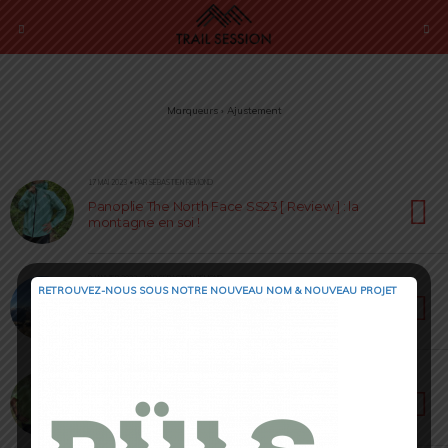
Marqueurs › Ajustement
17 MAI 2023 • PAR SÉBASTIEN RÉMOND
Panoplie The North Face SS23 [ Review ] : la
montagne en soi !
9 JANVIER 2023 • PAR SÉBASTIEN RÉMOND
RETROUVEZ-NOUS SOUS NOTRE NOUVEAU NOM & NOUVEAU PROJET
Salomon Sense Pro 10 [ Test 2023 ] :
ergonomique et dynamique !
30 JUIN 2022 • PAR SÉBASTIEN RÉMOND
MIZUNO ensemble running [ Test & Avis ] :
confort et technicité