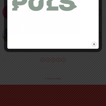
28 JUIN 2022 • PAR LAËTITIA RÉMOND
Panoplie Kiprun [ Test & Avis ] : du textile
version summer
6 JUILLET 2021 • PAR THIBAUD BESSON
CRAFT : retour test croisé de deux shorts multi-
fonction
Retour au début