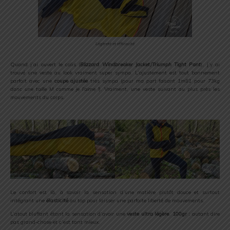
Légèreté et efficacité
Quand j’ai ouvert le colis (
Blizzard Windbreaker Jacket/Triumph Tight Pant
), j’y ai
trouvé une veste au look vraiment super sympa. L’ajustement est tout bonnement
parfait avec une
coupe ajustée
très sympa (
pour ma part faisant 1m81 pour 73kg
donc une taille M comme je l’aime !
). Vraiment, une veste suivant au plus près les
mouvements du corps.
Le confort est là, à savoir la sensation d’une matière plutôt douce et surtout
intégrant une
élasticité
au top pour laisser une parfaite liberté de mouvements.
L’atout bluffant étant la sensation d’avoir une
veste ultra légère
.
100gr :
autant dire
pas grand-chose et c’est tant mieux.