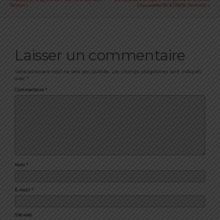
Terrain !
Chaussettes BV & DBDB (Terminé)
Laisser un commentaire
Votre adresse e-mail ne sera pas publiée.
Les champs obligatoires sont indiqués
avec
*
Commentaire
*
Nom
*
E-mail
*
Site web