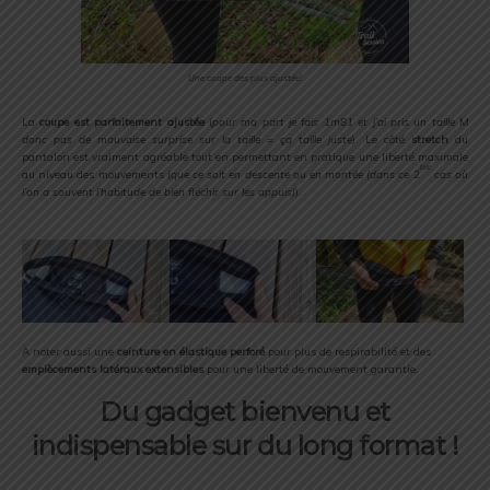
Une coupe des plus ajustée!
La
coupe est parfaitement ajustée
(
pour ma part je fais 1m81 et j’ai pris un taille M
donc pas de mauvaise surprise sur la taille = ça taille juste
). Le côté
stretch
du
pantalon est vraiment agréable tout en permettant en pratique une liberté maximale
ème
au niveau des mouvements (
que ce soit en descente ou en montée (dans ce 2
cas où
l’on a souvent l’habitude de bien fléchir sur les appuis)
).
A noter aussi une
ceinture en élastique perforé
pour plus de respirabilité et des
empiècements latéraux extensibles
pour une liberté de mouvement garantie.
Du gadget bienvenu et
indispensable sur du long format !