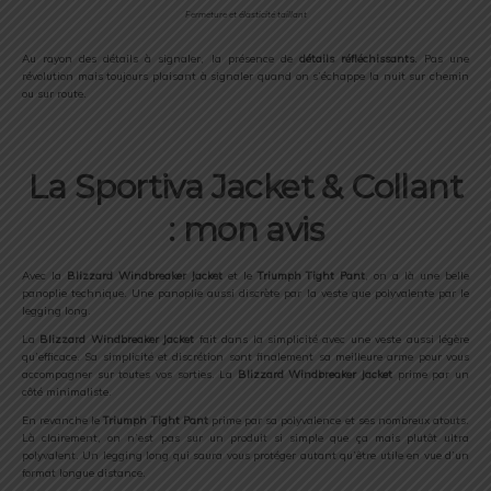
Fermeture et élasticité taillant
Au rayon des détails à signaler, la présence de
détails réfléchissants
. Pas une
révolution mais toujours plaisant à signaler quand on s’échappe la nuit sur chemin
ou sur route.
La Sportiva Jacket & Collant
: mon avis
Avec la
Blizzard Windbreaker Jacket
et le
Triumph Tight Pant
, on a là une belle
panoplie technique. Une panoplie aussi discrète par la veste que polyvalente par le
legging long.
La
Blizzard Windbreaker Jacket
fait dans la simplicité avec une veste aussi légère
qu’efficace. Sa simplicité et discrétion sont finalement sa meilleure arme pour vous
accompagner sur toutes vos sorties. La
Blizzard Windbreaker Jacket
prime par un
côté minimaliste.
En revanche le
Triumph Tight Pant
prime par sa polyvalence et ses nombreux atouts.
Là clairement, on n’est pas sur un produit si simple que ça mais plutôt ultra
polyvalent. Un legging long qui saura vous protéger autant qu’être utile en vue d’un
format longue distance.