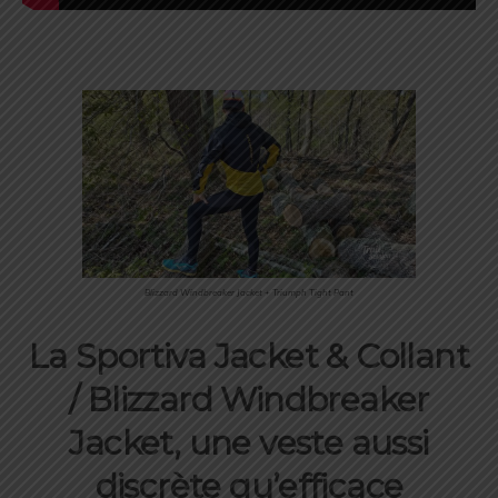
Blizzard Windbreaker Jacket + Triumph Tight Pant
La Sportiva Jacket & Collant
/ Blizzard Windbreaker
Jacket, une veste aussi
discrète qu’efficace