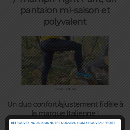
pantalon mi-saison et
polyvalent
Triumph Tight Pant
Un duo confort/ajustement fidèle à
la marque Italienne !
RETROUVEZ-NOUS SOUS NOTRE NOUVEAU NOM & NOUVEAU PROJET
Comme je vous l’ai dit, je suis quelqu’un d’assez frileux, aussi je suis toujours
intéressé par tester des leggings longs. Si évidemment je le test sur des sorties