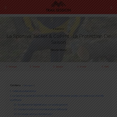
9 Avril 2021
La Sportiva Jacket & Collant : La Protection De
Saison
Sébastien Rémond
Partager
Tweeter
Épingler
E-mail
SMS
Contenu
Masquer
1
Vidéo de présentation
2
La Sportiva Jacket & Collant / Blizzard Windbreaker Jacket, une veste aussi discrète
qu’efficace
2.1
Ajustement et légèreté pour un succès garanti
2.2
Une technicité minimaliste et dans l’efficacité
2.3
Un coupe-vent qui tombe à pic !