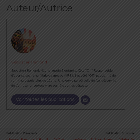
Auteur/Autrice
Sébastien Rémond
Sébastien Rémond, 41ans, marié 2 enfants. Côté "On" Responsable
d'agence pour une filiale du groupe AIRBUS et côté "Off" passionné de
running depuis plus de 10ans. Une envie perpétuelle de (se) découvrir,
de s'amuser et surtout vivre ses rêves et les dépasser !
Voir toutes les publications
Publication Précédente
Publication Suivante
Saucony Peregrine 11 : Pour Faire Du Tout
Jeu Concours BV Sport : Remportez 3 Paires De