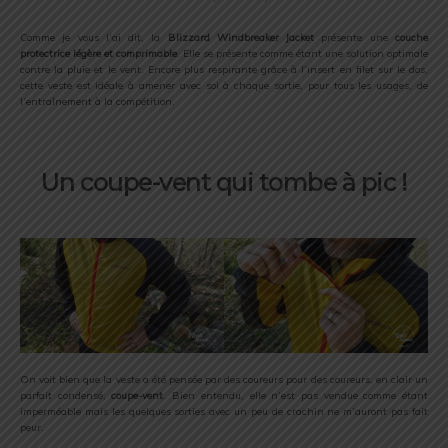
Comme je vous l’ai dit, la
Blizzard Windbreaker Jacket
présente une
couche
protectrice légère et comprimable
. Elle se présente comme étant une solution optimale
contre la pluie et le vent. Encore plus respirante grâce à l’insert en filet sur le dos,
cette veste est idéale à amener avec soi à chaque sortie, pour tous les usages, de
l’entraînement à la compétition.
Un coupe-vent qui tombe à pic !
On voit bien que la veste a été pensée par des coureurs pour des coureurs, en clair un
parfait condensé,
coupe-vent
. Bien entendu, elle n’est pas vendue comme étant
imperméable mais les quelques sorties avec un peu de crachin ne m’auront pas fait
peur.