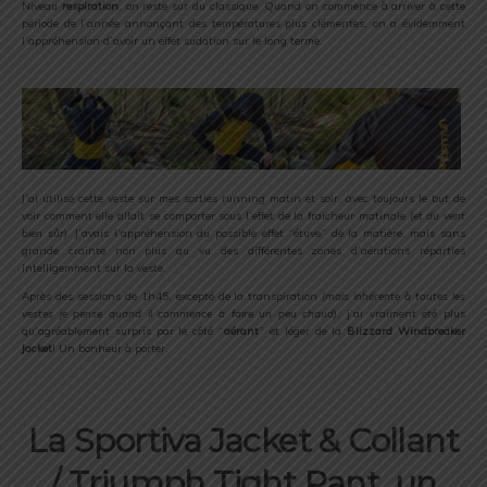
Niveau
respiration
, on reste sur du classique. Quand on commence à arriver à cette
période de l’année annonçant des températures plus clémentes, on a évidemment
l’appréhension d’avoir un effet sudation sur le long terme.
J’ai utilisé cette veste sur mes sorties running matin et soir, avec toujours le but de
voir comment elle allait se comporter sous l’effet de la fraicheur matinale (
et du vent
bien sûr
). J’avais l’appréhension du possible effet “étuve” de la matière, mais sans
grande crainte non plus au vu des différentes zones d’aérations réparties
intelligemment sur la veste.
Après des sessions de 1h45, excepté de la transpiration (
mais inhérente à toutes les
vestes je pense quand il commence à faire un peu chaud
), j’ai vraiment été plus
qu’agréablement surpris par le côté “
aérant
” et léger de la
Blizzard Windbreaker
Jacket
! Un bonheur à porter.
La Sportiva Jacket & Collant
/ Triumph Tight Pant, un