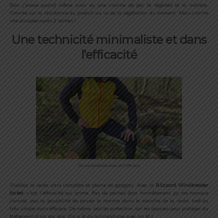
Bon j’avoue quand même avoir eu une crainte de par la légèreté et la matière.
Crainte sur la résistance du produit au vu de la végétation du moment. Mais crainte
vite dissipée après 2 sorties !
Une technicité minimaliste et dans
l’efficacité
Du minimalisme mais de l’efficace
Oubliez la veste ultra complète et pleine de gadgets. Avec la
Blizzard Windbreaker
Jacket
, c’est l’efficacité qui prime. Pas de poches (
bon honnêtement, ça me manque
j’avoue
), pas la possibilité de passer la montre dans le manche de la veste, bref du
très simple mais efficace. De même, pas de protection sur les épaules pour protéger du
frottement d’un sac dos. On a là du minimalisme avec un M !