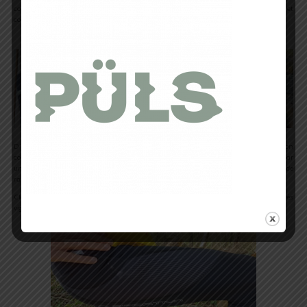
courtes, j’aime à l’imaginer sur un ultra trail et étudier finement le côté protection et
confort.
D’un coloris assez classique, le
Triumph Tight Pant
m’a d’emblée bluffé par son
confort. Il peut se porter comme un pantalon seul, il peut également être complété par
un short au besoin (
pour se rajouter une couche ou plus basiquement des poches de
rangement
).
Clairement, un textile vraiment confortable (
chose à laquelle je suis pour ma part très
vigilant quand on le porte pendant quelques heures de jour comme de nuit).