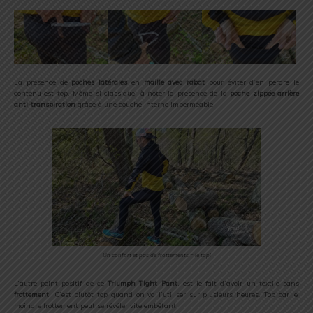
La présence de
poches latérales
en
maille avec rabat
pour éviter d’en perdre le
contenu est top. Même si classique, à noter la présence de la
poche zippée arrière
anti-transpiration
grâce à une couche interne imperméable.
Un confort et pas de frottements = le top!
L’autre point positif de ce
Triumph Tight Pant
, est le fait d’avoir un textile sans
frottement
. C’est plutôt top quand on va l’utiliser sur plusieurs heures. Top car le
moindre frottement peut se révéler vite embêtant.