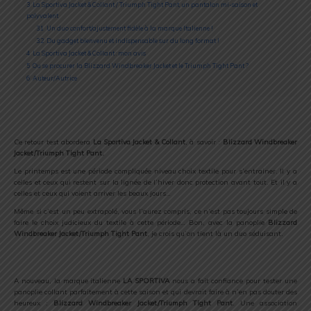
3
La Sportiva Jacket & Collant / Triumph Tight Pant, un pantalon mi-saison et
polyvalent
3.1
Un duo confort/ajustement fidèle à la marque Italienne !
3.2
Du gadget bienvenu et indispensable sur du long format !
4
La Sportiva Jacket & Collant : mon avis
5
Ou se procurer la Blizzard Windbreaker Jacket et le Triumph Tight Pant ?
6
Auteur/Autrice
Ce retour test abordera
La Sportiva Jacket & Collant
, à savoir :
Blizzard Windbreaker
Jacket/Triumph Tight Pant.
Le printemps est une période compliquée niveau choix textile pour s’entrainer. Il y a
celles et ceux qui restent sur la lignée de l’hiver donc protection avant tout. Et il y a
celles et ceux qui voient arriver les beaux jours…
Même si c’est un peu extrapolé, vous l’aurez compris, ce n’est pas toujours simple de
faire le choix judicieux du textile à cette période… Bon, avec la panoplie
Blizzard
Windbreaker Jacket/Triumph Tight Pant
, je crois qu’on tient là un duo séduisant.
A nouveau, la marque italienne
LA SPORTIVA
nous a fait confiance pour tester une
panoplie collant parfaitement à cette saison et qui devrait faire à n’en pas douter des
heureux :
Blizzard Windbreaker Jacket/Triumph Tight Pant
. Une association