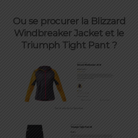
Ou se procurer la Blizzard
Windbreaker Jacket et le
Triumph Tight Pant ?
Sur le site de La Sportiva