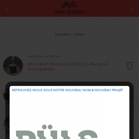
Marqueurs › Carbon
16 JANVIER 2023 • PAR LOÏC ROIG
Altra Vanish Tempo [ Test 2023 ] : elle a tout
d’une grande !
4 AOÛT 2022 • PAR JULIEN PICOT
RETROUVEZ-NOUS SOUS NOTRE NOUVEAU NOM & NOUVEAU PROJET
Ultra Carbon Race Rebel Craft CTM [ Test 2022 ]
: Let’s Rage !
30 AVRIL 2020 • PAR CÉDRIC MASIP
Hoka Carbon X : ça va rocker